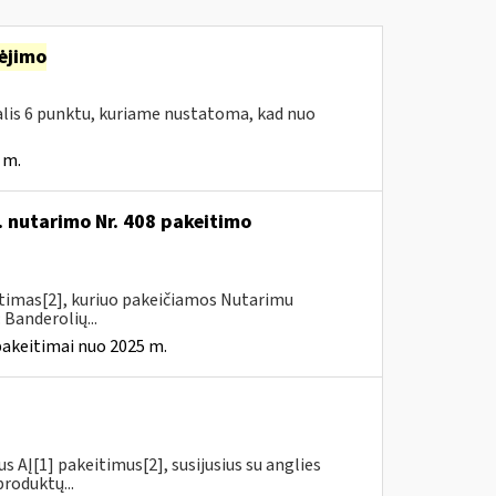
ėjimo
dalis 6 punktu, kuriame nustatoma, kad nuo
 m.
. nutarimo Nr. 408 pakeitimo
itimas[2], kuriuo pakeičiamos Nutarimu
 Banderolių...
pakeitimai nuo 2025 m.
us AĮ[1] pakeitimus[2], susijusius su anglies
roduktų...