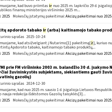
muojame, kad buvo priimtas
ir
nuo 2025 m. lapkričio 29 d. įsigali
blikos finansų ministerijos viršininko 2025 m....
:
2025
Mokesčių įstatymų pakeitimai:
Akcizų pakeitimai nuo 2025
kitų apdoroto tabako
ir
(arba) kaitinamojo tabako produ
urinio sąrašas
2025-10-24
muojame, kad atsižvelgiant į Nutarimo[1] pakeitimą[
2
], kuriuo n
rtintų Apdoroto tabako, kaitinamojo tabako produktų,...
:
2025
Mokesčių įstatymų pakeitimai:
Akcizų pakeitimai nuo 2025
VMI prie FM viršininko 2003 m. balandžio 30 d. įsakymo
čiai žuvininkystės subjektams, siekiantiems gauti žuvin
vatinių gazolių)
urinio sąrašas
2024-12-30
muojame, kad nuo 2025 m. sausio 1 d. įsigalioja Lietuvos Respubli
o nauja redakcija išdėstomos Gazolių taisyklės[3]....
:
2025
Mokesčių įstatymų pakeitimai:
Akcizų pakeitimai nuo 2025