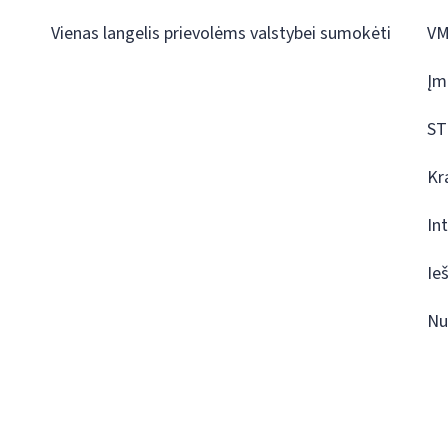
Vienas langelis prievolėms valstybei sumokėti
VM
Įm
ST
Kr
In
Ie
Nu