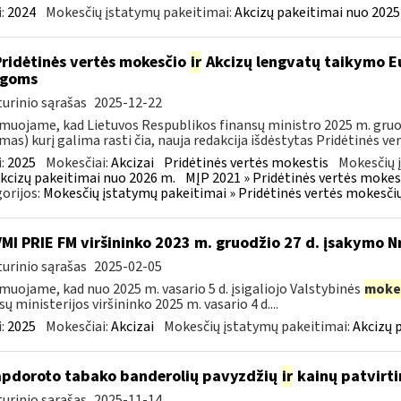
:
2024
Mokesčių įstatymų pakeitimai:
Akcizų pakeitimai nuo 2025
Pridėtinės vertės mokesčio
ir
Akcizų lengvatų taikymo Eu
igoms
urinio sąrašas
2025-12-22
muojame, kad Lietuvos Respublikos finansų ministro 2025 m. gruodž
mas) kurį galima rasti čia, nauja redakcija išdėstytas Pridėtinės ve
:
2025
Mokesčiai:
Akcizai
Pridėtinės vertės mokestis
Mokesčių 
kcizų pakeitimai nuo 2026 m.
MĮP 2021 » Pridėtinės vertės mokes
orijos:
Mokesčių įstatymų pakeitimai » Pridėtinės vertės mokesči
VMI PRIE FM viršininko 2023 m. gruodžio 27 d. įsakymo N
urinio sąrašas
2025-02-05
muojame, kad nuo 2025 m. vasario 5 d. įsigaliojo Valstybinės
moke
sų ministerijos viršininko 2025 m. vasario 4 d....
:
2025
Mokesčiai:
Akcizai
Mokesčių įstatymų pakeitimai:
Akcizų 
apdoroto tabako banderolių pavyzdžių
ir
kainų patvirt
urinio sąrašas
2025-11-14