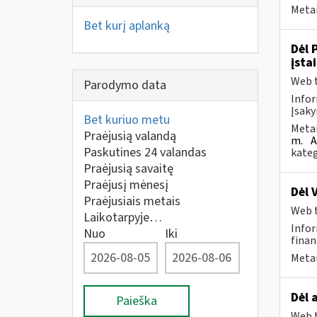
Metai
Bet kurį aplanką
Dėl 
įsta
Web t
Parodymo data
Infor
Įsaky
Bet kuriuo metu
Metai
Praėjusią valandą
m.
A
Paskutines 24 valandas
kateg
Praėjusią savaitę
Praėjusį mėnesį
Dėl 
Praėjusiais metais
Web t
Laikotarpyje…
Infor
Nuo
Iki
finan
Metai
Dėl 
Paieška
Web t