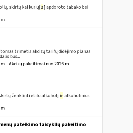
ių, skirtų kai kurių[
2
] apdoroto tabako bei
 m.
tomas trimetis akcizų tarifų didėjimo planas
lis bus...
 m.
Akcizų pakeitimai nuo 2026 m.
kirtų ženklinti etilo alkoholį
ir
alkoholinius
 m.
menų pateikimo taisyklių pakeitimo