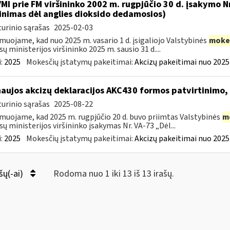
VMI prie FM viršininko 2002 m. rugpjūčio 30 d. įsakymo 
inimas dėl anglies dioksido dedamosios)
urinio sąrašas
2025-02-03
muojame, kad nuo 2025 m. vasario 1 d. įsigaliojo Valstybinės
moke
sų ministerijos viršininko 2025 m. sausio 31 d....
:
2025
Mokesčių įstatymų pakeitimai:
Akcizų pakeitimai nuo 2025
naujos akcizų deklaracijos AKC430 formos patvirtinimo
urinio sąrašas
2025-08-22
muojame, kad 2025 m. rugpjūčio 20 d. buvo priimtas Valstybinės
m
sų ministerijos viršininko įsakymas Nr. VA-73 „Dėl...
:
2025
Mokesčių įstatymų pakeitimai:
Akcizų pakeitimai nuo 2025
šų(-ai)
Rodoma nuo 1 iki 13 iš 13 irašų.