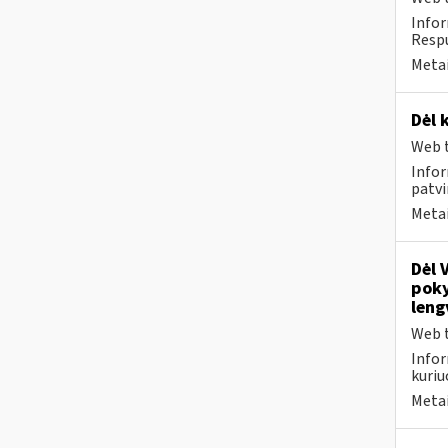
Infor
Respu
Metai
Dėl 
Web t
Infor
patvi
Metai
Dėl 
poky
leng
Web t
Infor
kuriu
Metai