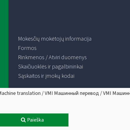
Mokesčių mokėtojų informacija
Formos
Rinkmenos / Atviri duomenys
Skaičiuoklės ir pagalbininkai
Sąskaitos ir įmokų kodai
Machine translation / VMI Машинный перевод / VMI Машин
Paieška