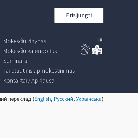
Prisijungti
Mokesčių žinynas
Mokesčių kalendorius
Seminarai
Tarptautinis apmokestinimas
Kontaktai / Apklausa
ний переклад (
English
,
Русский
,
Українська
)