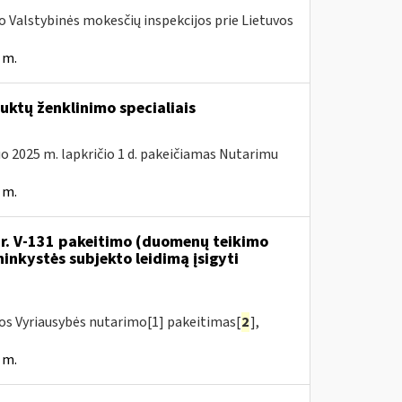
ojo Valstybinės mokesčių inspekcijos prie Lietuvos
 m.
ktų ženklinimo specialiais
uo 2025 m. lapkričio 1 d. pakeičiamas Nutarimu
 m.
 Nr. V-131 pakeitimo (duomenų teikimo
inkystės subjekto leidimą įsigyti
kos Vyriausybės nutarimo[1] pakeitimas[
2
],
 m.