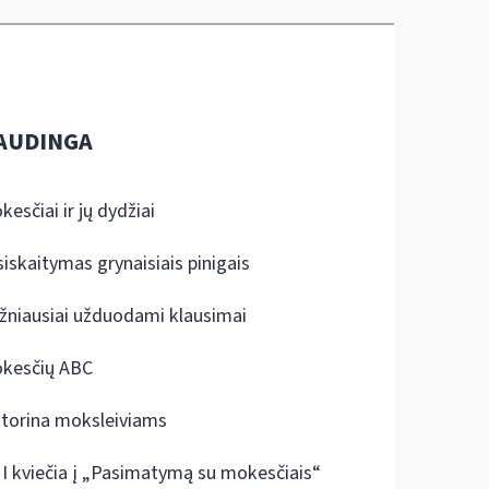
AUDINGA
kesčiai ir jų dydžiai
siskaitymas grynaisiais pinigais
žniausiai užduodami klausimai
kesčių ABC
ktorina moksleiviams
I kviečia į „Pasimatymą su mokesčiais“