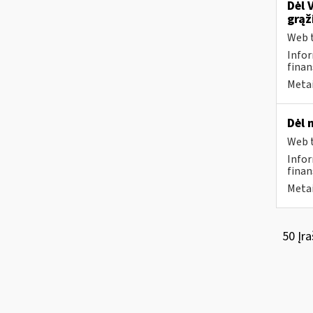
Dėl 
grąž
Web t
Infor
finan
Metai
Dėl 
Web t
Infor
finan
Metai
50 Įra