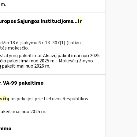
 m.
ropos Sąjungos institucijoms...
ir
io 18 d. įsakymu Nr. 1K-307[1] (toliau -
rtės mokesčio...
įstatymų pakeitimai:
Akcizų pakeitimai nuo 2025
čio pakeitimai nuo 2025 m.
Mokesčių žinyno
ų pakeitimai nuo 2026 m.
r. VA-99 pakeitimo
sčių
inspekcijos prie Lietuvos Respublikos
pakeitimai nuo 2025 m.
inimo