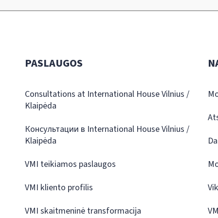
PASLAUGOS
N
Consultations at International House Vilnius /
Mo
Klaipėda
At
Консультации в International House Vilnius /
Klaipėda
Da
VMI teikiamos paslaugos
Mo
VMI kliento profilis
Vi
VMI skaitmeninė transformacija
VM