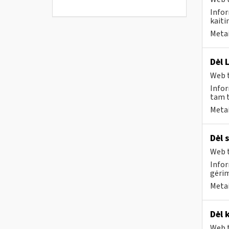
Infor
kaiti
Metai
Dėl 
Web t
Infor
tam t
Metai
Dėl 
Web t
Infor
gėri
Metai
Dėl 
Web t