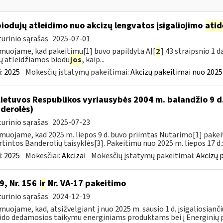
biodujų atleidimo nuo akcizų lengvatos įsigaliojimo
atid
urinio sąrašas
2025-07-01
muojame, kad pakeitimu[1] buvo papildyta AĮ[
2
] 43 straipsnio 1 
ų atleidžiamos biodu
jos
, kaip...
:
2025
Mokesčių įstatymų pakeitimai:
Akcizų pakeitimai nuo 2025
Lietuvos Respublikos vyriausybės 2004 m. balandžio 9 d
derolės)
urinio sąrašas
2025-07-23
muojame, kad 2025 m. liepos 9 d. buvo priimtas Nutarimo[1] pake
rtintos Banderolių taisyklės[3]. Pakeitimu nuo 2025 m. liepos 17 d.:
:
2025
Mokesčiai:
Akcizai
Mokesčių įstatymų pakeitimai:
Akcizų 
9, Nr. 156
ir
Nr. VA-17 pakeitimo
urinio sąrašas
2024-12-19
muojame, kad, atsižvelgiant į nuo 2025 m. sausio 1 d. įsigaliosianči
ido dedamosios taikymu energiniams produktams bei į Energinių p