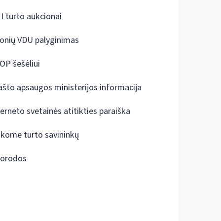
I turto aukcionai
onių VDU palyginimas
OP šešėliui
ašto apsaugos ministerijos informacija
terneto svetainės atitikties paraiška
škome turto savininkų
orodos