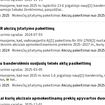
muojame, kad nuo 2025 m. lapkričio 13 d. įsigaliojo nauji[1] banderol
namojo tabako ženklinimui, pavyzdžiai...
:
2025
Mokesčių įstatymų pakeitimai:
Akcizų pakeitimai nuo 2025
LR akcizų įstatymo pakeitimų
urinio sąrašas
2024-07-03
muojame, kad, vadovaujantis AĮ[1] pakeitimu Nr. XIV-2769[2] nusta
ikroms akcizais apmokestinamoms prekėms 2025–2027 m., kurių da
:
2024
Mokesčių įstatymų pakeitimai:
Akcizų pakeitimai nuo 2025
su banderolėmis susijusių teisės aktų pasikeitimų
urinio sąrašas
2025-03-05
muojame, kad nuo 2025 m. kovo 1 d. įsigaliojo nauji[1] banderolių, s
mus,
ir
kai...
:
2025
Mokesčių įstatymų pakeitimai:
Akcizų pakeitimai nuo 2025
kai kurių akcizais apmokestinamų prekių apyvartos duo
urinio sąrašas
2025-12-01