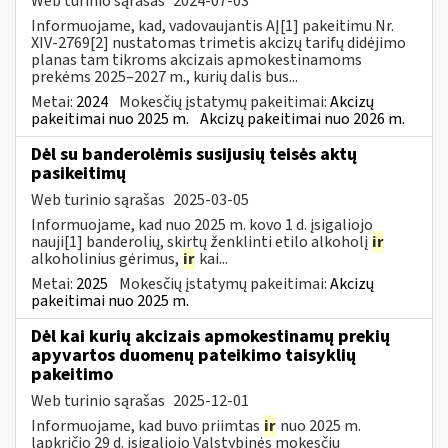
Web turinio sąrašas
2024-07-03
Informuojame, kad, vadovaujantis AĮ[1] pakeitimu Nr.
XIV-2769[2] nustatomas trimetis akcizų tarifų didėjimo
planas tam tikroms akcizais apmokestinamoms
prekėms 2025–2027 m., kurių dalis bus...
Metai:
2024
Mokesčių įstatymų pakeitimai:
Akcizų
pakeitimai nuo 2025 m.
Akcizų pakeitimai nuo 2026 m.
Dėl su banderolėmis susijusių teisės aktų
pasikeitimų
Web turinio sąrašas
2025-03-05
Informuojame, kad nuo 2025 m. kovo 1 d. įsigaliojo
nauji[1] banderolių, skirtų ženklinti etilo alkoholį
ir
alkoholinius gėrimus,
ir
kai...
Metai:
2025
Mokesčių įstatymų pakeitimai:
Akcizų
pakeitimai nuo 2025 m.
Dėl kai kurių akcizais apmokestinamų prekių
apyvartos duomenų pateikimo taisyklių
pakeitimo
Web turinio sąrašas
2025-12-01
Informuojame, kad buvo priimtas
ir
nuo 2025 m.
lapkričio 29 d. įsigaliojo Valstybinės mokesčių