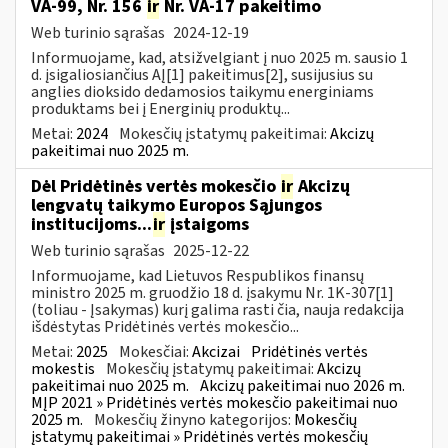
VA-99, Nr. 156
ir
Nr. VA-17 pakeitimo
Web turinio sąrašas
2024-12-19
Informuojame, kad, atsižvelgiant į nuo 2025 m. sausio 1
d. įsigaliosiančius AĮ[1] pakeitimus[2], susijusius su
anglies dioksido dedamosios taikymu energiniams
produktams bei į Energinių produktų...
Metai:
2024
Mokesčių įstatymų pakeitimai:
Akcizų
pakeitimai nuo 2025 m.
Dėl Pridėtinės vertės mokesčio
ir
Akcizų
lengvatų taikymo Europos Sąjungos
institucijoms...
ir
įstaigoms
Web turinio sąrašas
2025-12-22
Informuojame, kad Lietuvos Respublikos finansų
ministro 2025 m. gruodžio 18 d. įsakymu Nr. 1K-307[1]
(toliau - Įsakymas) kurį galima rasti čia, nauja redakcija
išdėstytas Pridėtinės vertės mokesčio...
Metai:
2025
Mokesčiai:
Akcizai
Pridėtinės vertės
mokestis
Mokesčių įstatymų pakeitimai:
Akcizų
pakeitimai nuo 2025 m.
Akcizų pakeitimai nuo 2026 m.
MĮP 2021 » Pridėtinės vertės mokesčio pakeitimai nuo
2025 m.
Mokesčių žinyno kategorijos:
Mokesčių
įstatymų pakeitimai » Pridėtinės vertės mokesčių