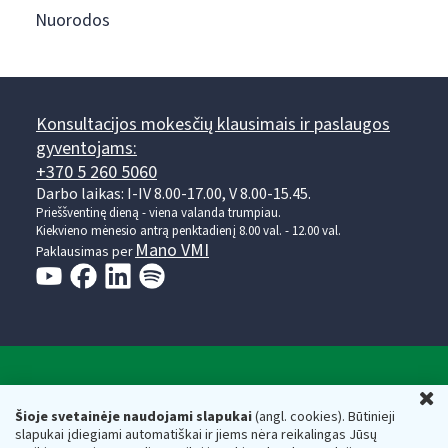
Nuorodos
Konsultacijos mokesčių klausimais ir paslaugos
gyventojams:
+370 5 260 5060
Darbo laikas: I-IV 8.00-17.00, V 8.00-15.45.
Prieššventinę dieną - viena valanda trumpiau.
Kiekvieno mėnesio antrą penktadienį 8.00 val. - 12.00 val.
Mano VMI
Paklausimas per
Valstybinė mokesčių inspekcija prie Lietuvos
U
Respublikos finansų ministerijos
Šioje svetainėje naudojami slapukai
(angl. cookies). Būtinieji
slapukai įdiegiami automatiškai ir jiems nėra reikalingas Jūsų