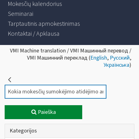
Mokesčių kalendorius
Seminarai
Tarptautinis apmokestinimas
Kontaktai / Apklausa
VMI Machine translation / VMI Машинный перевод /
VMI Машинний переклад (
English
,
Русский
,
Українська
)
Paieška
Kategorijos