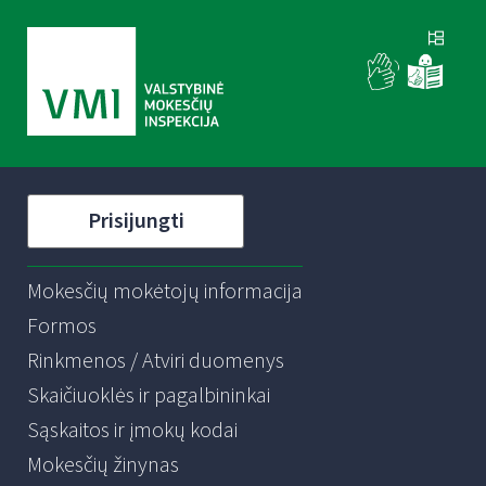
Prisijungti
Mokesčių mokėtojų informacija
Formos
Rinkmenos / Atviri duomenys
Skaičiuoklės ir pagalbininkai
Sąskaitos ir įmokų kodai
Mokesčių žinynas