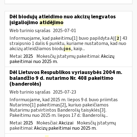
Dėl biodujų atleidimo nuo akcizų lengvatos
įsigaliojimo
atidėjimo
Web turinio sąrašas
2025-07-01
Informuojame, kad pakeitimu[1] buvo papildyta AĮ[
2
] 43
straipsnio 1 dalis 6 punktu, kuriame nustatoma, kad nuo
akcizų atleidžiamos biodu
jos
, kaip...
Metai:
2025
Mokesčių įstatymų pakeitimai:
Akcizų
pakeitimai nuo 2025 m.
Dėl Lietuvos Respublikos vyriausybės 2004 m.
balandžio 9 d. nutarimo Nr. 408 pakeitimo
(banderolės)
Web turinio sąrašas
2025-07-23
Informuojame, kad 2025 m. liepos 9 d. buvo priimtas
Nutarimo[1] pakeitimas[2], kuriuo pakeičiamos
Nutarimu patvirtintos Banderolių taisyklės[3].
Pakeitimu nuo 2025 m. liepos 17 d.: Banderolių...
Metai:
2025
Mokesčiai:
Akcizai
Mokesčių įstatymų
pakeitimai:
Akcizų pakeitimai nuo 2025 m.