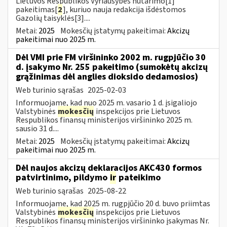
Lietuvos Respublikos Vyriausybės nutarimo[1]
pakeitimas[
2
], kuriuo nauja redakcija išdėstomos
Gazolių taisyklės[3]....
Metai:
2025
Mokesčių įstatymų pakeitimai:
Akcizų
pakeitimai nuo 2025 m.
Dėl VMI prie FM viršininko 2002 m. rugpjūčio 30
d. įsakymo Nr. 255 pakeitimo (sumokėtų akcizų
grąžinimas dėl anglies dioksido dedamosios)
Web turinio sąrašas
2025-02-03
Informuojame, kad nuo 2025 m. vasario 1 d. įsigaliojo
Valstybinės
mokesčių
inspekcijos prie Lietuvos
Respublikos finansų ministerijos viršininko 2025 m.
sausio 31 d....
Metai:
2025
Mokesčių įstatymų pakeitimai:
Akcizų
pakeitimai nuo 2025 m.
Dėl naujos akcizų deklaracijos AKC430 formos
patvirtinimo, pildymo
ir
pateikimo
Web turinio sąrašas
2025-08-22
Informuojame, kad 2025 m. rugpjūčio 20 d. buvo priimtas
Valstybinės
mokesčių
inspekcijos prie Lietuvos
Respublikos finansų ministerijos viršininko įsakymas Nr.