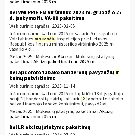
pakeitimai nuo 2026 m.
Dėl VMI PRIE FM viršininko 2023 m. gruodžio 27
d. įsakymo Nr. VA-99 pakeitimo
Web turinio sąrašas
2025-02-05
Informuojame, kad nuo 2025 m. vasario 5 d. įsigaliojo
Valstybinės
mokesčių
inspekcijos prie Lietuvos
Respublikos finansų ministerijos viršininko 2025 m.
vasario 4 d....
Metai:
2025
Mokesčiai:
Akcizai
Mokesčių įstatymų
pakeitimai:
Akcizų pakeitimai nuo 2025 m.
Dėl apdoroto tabako banderolių pavyzdžių
ir
kainų patvirtinimo
Web turinio sąrašas
2025-11-14
Informuojame, kad nuo 2025 m. lapkričio 13 d. įsigaliojo
nauji[1] banderolių, skirtų kai kurių[
2
] apdoroto tabako
bei kaitinamojo tabako ženklinimui, pavyzdžiai...
Metai:
2025
Mokesčių įstatymų pakeitimai:
Akcizų
pakeitimai nuo 2025 m.
Dėl LR akcizų įstatymo pakeitimų