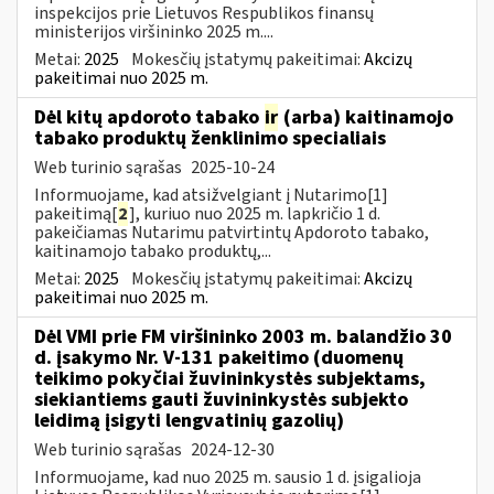
inspekcijos prie Lietuvos Respublikos finansų
ministerijos viršininko 2025 m....
Metai:
2025
Mokesčių įstatymų pakeitimai:
Akcizų
pakeitimai nuo 2025 m.
Dėl kitų apdoroto tabako
ir
(arba) kaitinamojo
tabako produktų ženklinimo specialiais
Web turinio sąrašas
2025-10-24
Informuojame, kad atsižvelgiant į Nutarimo[1]
pakeitimą[
2
], kuriuo nuo 2025 m. lapkričio 1 d.
pakeičiamas Nutarimu patvirtintų Apdoroto tabako,
kaitinamojo tabako produktų,...
Metai:
2025
Mokesčių įstatymų pakeitimai:
Akcizų
pakeitimai nuo 2025 m.
Dėl VMI prie FM viršininko 2003 m. balandžio 30
d. įsakymo Nr. V-131 pakeitimo (duomenų
teikimo pokyčiai žuvininkystės subjektams,
siekiantiems gauti žuvininkystės subjekto
leidimą įsigyti lengvatinių gazolių)
Web turinio sąrašas
2024-12-30
Informuojame, kad nuo 2025 m. sausio 1 d. įsigalioja