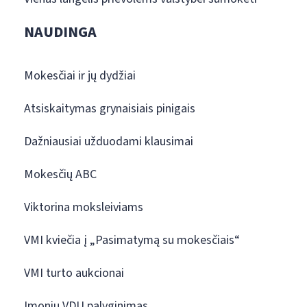
NAUDINGA
Mokesčiai ir jų dydžiai
Atsiskaitymas grynaisiais pinigais
Dažniausiai užduodami klausimai
Mokesčių ABC
Viktorina moksleiviams
VMI kviečia į „Pasimatymą su mokesčiais“
VMI turto aukcionai
Įmonių VDU palyginimas