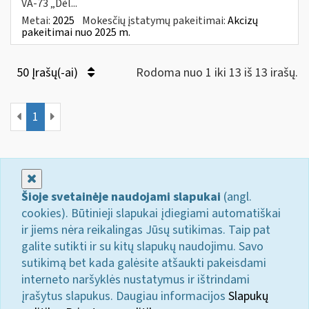
VA-73 „Dėl...
Metai:
2025
Mokesčių įstatymų pakeitimai:
Akcizų
pakeitimai nuo 2025 m.
50 Įrašų(-ai)
Rodoma nuo 1 iki 13 iš 13 irašų.
1
Uždaryti
Šioje svetainėje naudojami slapukai
(angl.
cookies). Būtinieji slapukai įdiegiami automatiškai
ir jiems nėra reikalingas Jūsų sutikimas. Taip pat
galite sutikti ir su kitų slapukų naudojimu. Savo
sutikimą bet kada galėsite atšaukti pakeisdami
interneto naršyklės nustatymus ir ištrindami
įrašytus slapukus. Daugiau informacijos
Slapukų