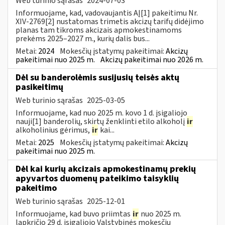
Web turinio sąrašas
2024-07-03
Informuojame, kad, vadovaujantis AĮ[1] pakeitimu Nr.
XIV-2769[2] nustatomas trimetis akcizų tarifų didėjimo
planas tam tikroms akcizais apmokestinamoms
prekėms 2025–2027 m., kurių dalis bus...
Metai:
2024
Mokesčių įstatymų pakeitimai:
Akcizų
pakeitimai nuo 2025 m.
Akcizų pakeitimai nuo 2026 m.
Dėl su banderolėmis susijusių teisės aktų
pasikeitimų
Web turinio sąrašas
2025-03-05
Informuojame, kad nuo 2025 m. kovo 1 d. įsigaliojo
nauji[1] banderolių, skirtų ženklinti etilo alkoholį
ir
alkoholinius gėrimus,
ir
kai...
Metai:
2025
Mokesčių įstatymų pakeitimai:
Akcizų
pakeitimai nuo 2025 m.
Dėl kai kurių akcizais apmokestinamų prekių
apyvartos duomenų pateikimo taisyklių
pakeitimo
Web turinio sąrašas
2025-12-01
Informuojame, kad buvo priimtas
ir
nuo 2025 m.
lapkričio 29 d. įsigaliojo Valstybinės mokesčių