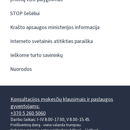
STOP šešėliui
Krašto apsaugos ministerijos informacija
Interneto svetainės atitikties paraiška
Ieškome turto savininkų
Nuorodos
Konsultacijos mokesčių klausimais ir paslaugos
gyventojams:
+370 5 260 5060
Darbo laikas: I-IV 8.00-17.00, V 8.00-15.45.
Prieššventinę dieną - viena valanda trumpiau.