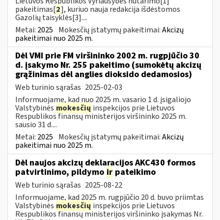
Lietuvos Respublikos Vyriausybės nutarimo[1]
pakeitimas[
2
], kuriuo nauja redakcija išdėstomos
Gazolių taisyklės[3]....
Metai:
2025
Mokesčių įstatymų pakeitimai:
Akcizų
pakeitimai nuo 2025 m.
Dėl VMI prie FM viršininko 2002 m. rugpjūčio 30
d. įsakymo Nr. 255 pakeitimo (sumokėtų akcizų
grąžinimas dėl anglies dioksido dedamosios)
Web turinio sąrašas
2025-02-03
Informuojame, kad nuo 2025 m. vasario 1 d. įsigaliojo
Valstybinės
mokesčių
inspekcijos prie Lietuvos
Respublikos finansų ministerijos viršininko 2025 m.
sausio 31 d....
Metai:
2025
Mokesčių įstatymų pakeitimai:
Akcizų
pakeitimai nuo 2025 m.
Dėl naujos akcizų deklaracijos AKC430 formos
patvirtinimo, pildymo
ir
pateikimo
Web turinio sąrašas
2025-08-22
Informuojame, kad 2025 m. rugpjūčio 20 d. buvo priimtas
Valstybinės
mokesčių
inspekcijos prie Lietuvos
Respublikos finansų ministerijos viršininko įsakymas Nr.