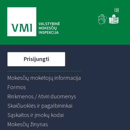
Prisijungti
Mokesčių mokėtojų informacija
Formos
Rinkmenos / Atviri duomenys
Skaičiuoklės ir pagalbininkai
Sąskaitos ir įmokų kodai
Mokesčių žinynas