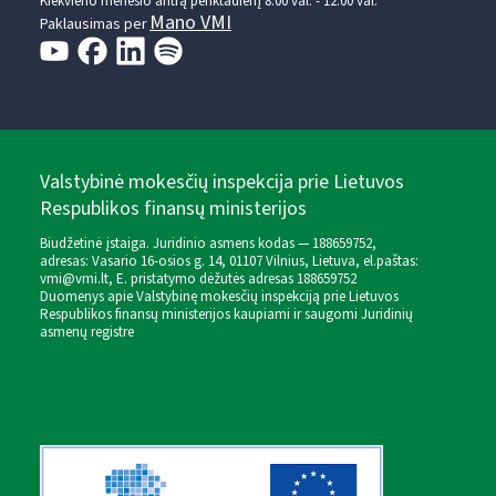
Kiekvieno mėnesio antrą penktadienį 8.00 val. - 12.00 val.
Mano VMI
Paklausimas per
Valstybinė mokesčių inspekcija prie Lietuvos
Respublikos finansų ministerijos
Biudžetinė įstaiga. Juridinio asmens kodas — 188659752,
adresas: Vasario 16-osios g. 14, 01107 Vilnius, Lietuva, el.paštas:
vmi@vmi.lt
, E. pristatymo dėžutės adresas 188659752
Duomenys apie Valstybinę mokesčių inspekciją prie Lietuvos
Respublikos finansų ministerijos kaupiami ir saugomi Juridinių
asmenų registre