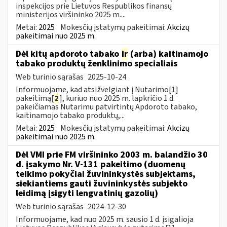
inspekcijos prie Lietuvos Respublikos finansų
ministerijos viršininko 2025 m....
Metai:
2025
Mokesčių įstatymų pakeitimai:
Akcizų
pakeitimai nuo 2025 m.
Dėl kitų apdoroto tabako
ir
(arba) kaitinamojo
tabako produktų ženklinimo specialiais
Web turinio sąrašas
2025-10-24
Informuojame, kad atsižvelgiant į Nutarimo[1]
pakeitimą[
2
], kuriuo nuo 2025 m. lapkričio 1 d.
pakeičiamas Nutarimu patvirtintų Apdoroto tabako,
kaitinamojo tabako produktų,...
Metai:
2025
Mokesčių įstatymų pakeitimai:
Akcizų
pakeitimai nuo 2025 m.
Dėl VMI prie FM viršininko 2003 m. balandžio 30
d. įsakymo Nr. V-131 pakeitimo (duomenų
teikimo pokyčiai žuvininkystės subjektams,
siekiantiems gauti žuvininkystės subjekto
leidimą įsigyti lengvatinių gazolių)
Web turinio sąrašas
2024-12-30
Informuojame, kad nuo 2025 m. sausio 1 d. įsigalioja