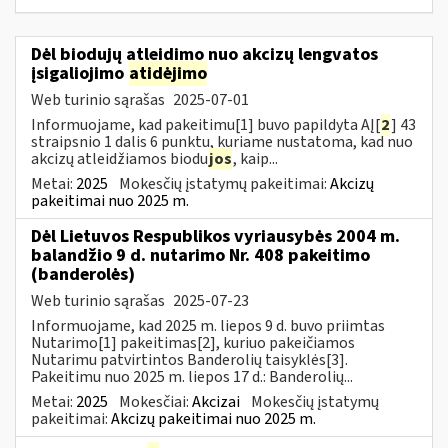
Dėl biodujų atleidimo nuo akcizų lengvatos
įsigaliojimo
atidėjimo
Web turinio sąrašas
2025-07-01
Informuojame, kad pakeitimu[1] buvo papildyta AĮ[
2
] 43
straipsnio 1 dalis 6 punktu, kuriame nustatoma, kad nuo
akcizų atleidžiamos biodu
jos
, kaip...
Metai:
2025
Mokesčių įstatymų pakeitimai:
Akcizų
pakeitimai nuo 2025 m.
Dėl Lietuvos Respublikos vyriausybės 2004 m.
balandžio 9 d. nutarimo Nr. 408 pakeitimo
(banderolės)
Web turinio sąrašas
2025-07-23
Informuojame, kad 2025 m. liepos 9 d. buvo priimtas
Nutarimo[1] pakeitimas[2], kuriuo pakeičiamos
Nutarimu patvirtintos Banderolių taisyklės[3].
Pakeitimu nuo 2025 m. liepos 17 d.: Banderolių...
Metai:
2025
Mokesčiai:
Akcizai
Mokesčių įstatymų
pakeitimai:
Akcizų pakeitimai nuo 2025 m.