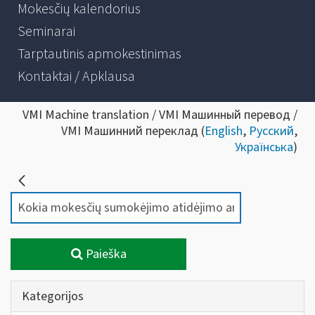
Mokesčių kalendorius
Seminarai
Tarptautinis apmokestinimas
Kontaktai / Apklausa
VMI Machine translation / VMI Машинный перевод /
VMI Машинний переклад (
English
,
Русский
,
Українська
)
Paieška
Kategorijos