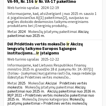
VA-99, Nr. 156
ir
Nr. VA-17 pakeitimo
Web turinio sąrašas
2024-12-19
Informuojame, kad, atsižvelgiant į nuo 2025 m. sausio 1
d. įsigaliosiančius AĮ[1] pakeitimus[2], susijusius su
anglies dioksido dedamosios taikymu energiniams
produktams bei į Energinių produktų...
Metai:
2024
Mokesčių įstatymų pakeitimai:
Akcizų
pakeitimai nuo 2025 m.
Dėl Pridėtinės vertės mokesčio
ir
Akcizų
lengvatų taikymo Europos Sąjungos
institucijoms...
ir
įstaigoms
Web turinio sąrašas
2025-12-22
Informuojame, kad Lietuvos Respublikos finansų
ministro 2025 m. gruodžio 18 d. įsakymu Nr. 1K-307[1]
(toliau - Įsakymas) kurį galima rasti čia, nauja redakcija
išdėstytas Pridėtinės vertės mokesčio...
Metai:
2025
Mokesčiai:
Akcizai
Pridėtinės vertės
mokestis
Mokesčių įstatymų pakeitimai:
Akcizų
pakeitimai nuo 2025 m.
Akcizų pakeitimai nuo 2026 m.
MĮP 2021 » Pridėtinės vertės mokesčio pakeitimai nuo
2025 m.
Mokesčių žinyno kategorijos:
Mokesčių
įstatymų pakeitimai » Pridėtinės vertės mokesčių