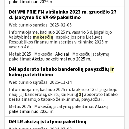
pakeitimai nuo 2026 m.
Dėl VMI PRIE FM viršininko 2023 m. gruodžio 27
d. įsakymo Nr. VA-99 pakeitimo
Web turinio sąrašas
2025-02-05
Informuojame, kad nuo 2025 m. vasario 5 d. įsigaliojo
Valstybinės
mokesčių
inspekcijos prie Lietuvos
Respublikos finansų ministerijos viršininko 2025 m.
vasario 4 d....
Metai:
2025
Mokesčiai:
Akcizai
Mokesčių įstatymų
pakeitimai:
Akcizų pakeitimai nuo 2025 m.
Dėl apdoroto tabako banderolių pavyzdžių
ir
kainų patvirtinimo
Web turinio sąrašas
2025-11-14
Informuojame, kad nuo 2025 m. lapkričio 13 d. įsigaliojo
nauji[1] banderolių, skirtų kai kurių[
2
] apdoroto tabako
bei kaitinamojo tabako ženklinimui, pavyzdžiai...
Metai:
2025
Mokesčių įstatymų pakeitimai:
Akcizų
pakeitimai nuo 2025 m.
Dėl LR akcizų įstatymo pakeitimų