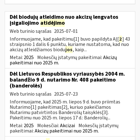
Dėl biodujų atleidimo nuo akcizų lengvatos
įsigaliojimo
atidėjimo
Web turinio sąrašas
2025-07-01
Informuojame, kad pakeitimu[1] buvo papildyta AĮ[
2
] 43
straipsnio 1 dalis 6 punktu, kuriame nustatoma, kad nuo
akcizų atleidžiamos biodu
jos
, kaip...
Metai:
2025
Mokesčių įstatymų pakeitimai:
Akcizų
pakeitimai nuo 2025 m.
Dėl Lietuvos Respublikos vyriausybės 2004 m.
balandžio 9 d. nutarimo Nr. 408 pakeitimo
(banderolės)
Web turinio sąrašas
2025-07-23
Informuojame, kad 2025 m. liepos 9 d. buvo priimtas
Nutarimo[1] pakeitimas[2], kuriuo pakeičiamos
Nutarimu patvirtintos Banderolių taisyklės[3].
Pakeitimu nuo 2025 m. liepos 17 d.: Banderolių...
Metai:
2025
Mokesčiai:
Akcizai
Mokesčių įstatymų
pakeitimai:
Akcizų pakeitimai nuo 2025 m.