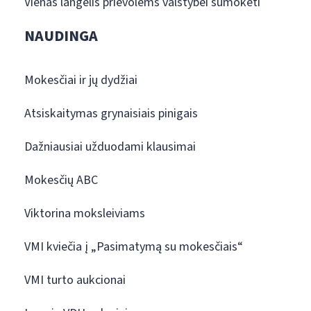
Vienas langelis prievolėms valstybei sumokėti
NAUDINGA
Mokesčiai ir jų dydžiai
Atsiskaitymas grynaisiais pinigais
Dažniausiai užduodami klausimai
Mokesčių ABC
Viktorina moksleiviams
VMI kviečia į „Pasimatymą su mokesčiais“
VMI turto aukcionai