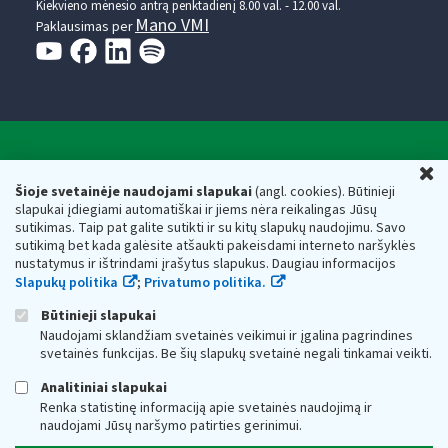
Kiekvieno mėnesio antrą penktadienį 8.00 val. - 12.00 val.
Mano VMI
Paklausimas per
Valstybinė mokesčių inspekcija prie Lietuvos
U
Respublikos finansų ministerijos
Šioje svetainėje naudojami slapukai
(angl. cookies). Būtinieji
slapukai įdiegiami automatiškai ir jiems nėra reikalingas Jūsų
Biudžetinė įstaiga. Juridinio asmens kodas — 188659752,
sutikimas. Taip pat galite sutikti ir su kitų slapukų naudojimu. Savo
adresas: Vasario 16-osios g. 14, 01107 Vilnius, Lietuva, el.paštas:
sutikimą bet kada galėsite atšaukti pakeisdami interneto naršyklės
vmi@vmi.lt
, E. pristatymo dėžutės adresas 188659752
nustatymus ir ištrindami įrašytus slapukus. Daugiau informacijos
Duomenys apie Valstybinę mokesčių inspekciją prie Lietuvos
Slapukų politika
;
Privatumo politika.
Respublikos finansų ministerijos kaupiami ir saugomi Juridinių
asmenų registre
Būtinieji slapukai
Naudojami sklandžiam svetainės veikimui ir įgalina pagrindines
svetainės funkcijas. Be šių slapukų svetainė negali tinkamai veikti.
Analitiniai slapukai
Renka statistinę informaciją apie svetainės naudojimą ir
naudojami Jūsų naršymo patirties gerinimui.