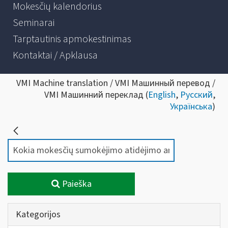
Mokesčių kalendorius
Seminarai
Tarptautinis apmokestinimas
Kontaktai / Apklausa
VMI Machine translation / VMI Машинный перевод /
VMI Машинний переклад (
English
,
Русский
,
Українська
)
Paieška
Kategorijos