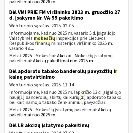
pakeitimai nuo 2026 m.
Dėl VMI PRIE FM viršininko 2023 m. gruodžio 27
d. įsakymo Nr. VA-99 pakeitimo
Web turinio sąrašas
2025-02-05
Informuojame, kad nuo 2025 m. vasario 5 d. įsigaliojo
Valstybinės
mokesčių
inspekcijos prie Lietuvos
Respublikos finansų ministerijos viršininko 2025 m.
vasario 4 d....
Metai:
2025
Mokesčiai:
Akcizai
Mokesčių įstatymų
pakeitimai:
Akcizų pakeitimai nuo 2025 m.
Dėl apdoroto tabako banderolių pavyzdžių
ir
kainų patvirtinimo
Web turinio sąrašas
2025-11-14
Informuojame, kad nuo 2025 m. lapkričio 13 d. įsigaliojo
nauji[1] banderolių, skirtų kai kurių[
2
] apdoroto tabako
bei kaitinamojo tabako ženklinimui, pavyzdžiai...
Metai:
2025
Mokesčių įstatymų pakeitimai:
Akcizų
pakeitimai nuo 2025 m.
Dėl LR akcizų įstatymo pakeitimų