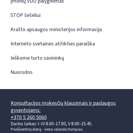
Įmonių VDU palyginimas
STOP šešėliui
Krašto apsaugos ministerijos informacija
Interneto svetainės atitikties paraiška
Ieškome turto savininkų
Nuorodos
Konsultacijos mokesčių klausimais ir paslaugos
gyventojams:
+370 5 260 5060
Darbo laikas: I-IV 8.00-17.00, V 8.00-15.45.
Prieššventinę dieną - viena valanda trumpiau.