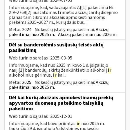
Web turinio sąrašas
2024-07-03
Informuojame, kad, vadovaujantis AĮ[1] pakeitimu Nr.
XIV-2769[2] nustatomas trimetis akcizų tarifų didėjimo
planas tam tikroms akcizais apmokestinamoms
prekėms 2025–2027 m., kurių dalis bus...
Metai:
2024
Mokesčių įstatymų pakeitimai:
Akcizų
pakeitimai nuo 2025 m.
Akcizų pakeitimai nuo 2026 m.
Dėl su banderolėmis susijusių teisės aktų
pasikeitimų
Web turinio sąrašas
2025-03-05
Informuojame, kad nuo 2025 m. kovo 1 d. įsigaliojo
nauji[1] banderolių, skirtų ženklinti etilo alkoholį
ir
alkoholinius gėrimus,
ir
kai...
Metai:
2025
Mokesčių įstatymų pakeitimai:
Akcizų
pakeitimai nuo 2025 m.
Dėl kai kurių akcizais apmokestinamų prekių
apyvartos duomenų pateikimo taisyklių
pakeitimo
Web turinio sąrašas
2025-12-01
Informuojame, kad buvo priimtas
ir
nuo 2025 m.
lapkričio 29 d. įsigaliojo Valstybinės mokesčių