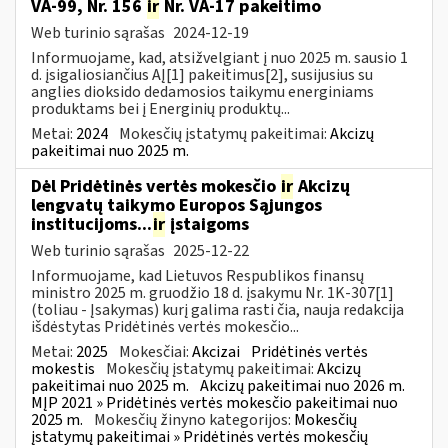
VA-99, Nr. 156
ir
Nr. VA-17 pakeitimo
Web turinio sąrašas
2024-12-19
Informuojame, kad, atsižvelgiant į nuo 2025 m. sausio 1
d. įsigaliosiančius AĮ[1] pakeitimus[2], susijusius su
anglies dioksido dedamosios taikymu energiniams
produktams bei į Energinių produktų...
Metai:
2024
Mokesčių įstatymų pakeitimai:
Akcizų
pakeitimai nuo 2025 m.
Dėl Pridėtinės vertės mokesčio
ir
Akcizų
lengvatų taikymo Europos Sąjungos
institucijoms...
ir
įstaigoms
Web turinio sąrašas
2025-12-22
Informuojame, kad Lietuvos Respublikos finansų
ministro 2025 m. gruodžio 18 d. įsakymu Nr. 1K-307[1]
(toliau - Įsakymas) kurį galima rasti čia, nauja redakcija
išdėstytas Pridėtinės vertės mokesčio...
Metai:
2025
Mokesčiai:
Akcizai
Pridėtinės vertės
mokestis
Mokesčių įstatymų pakeitimai:
Akcizų
pakeitimai nuo 2025 m.
Akcizų pakeitimai nuo 2026 m.
MĮP 2021 » Pridėtinės vertės mokesčio pakeitimai nuo
2025 m.
Mokesčių žinyno kategorijos:
Mokesčių
įstatymų pakeitimai » Pridėtinės vertės mokesčių