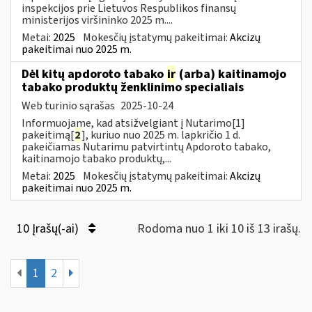
inspekcijos prie Lietuvos Respublikos finansų
ministerijos viršininko 2025 m....
Metai:
2025
Mokesčių įstatymų pakeitimai:
Akcizų
pakeitimai nuo 2025 m.
Dėl kitų apdoroto tabako
ir
(arba) kaitinamojo
tabako produktų ženklinimo specialiais
Web turinio sąrašas
2025-10-24
Informuojame, kad atsižvelgiant į Nutarimo[1]
pakeitimą[
2
], kuriuo nuo 2025 m. lapkričio 1 d.
pakeičiamas Nutarimu patvirtintų Apdoroto tabako,
kaitinamojo tabako produktų,...
Metai:
2025
Mokesčių įstatymų pakeitimai:
Akcizų
pakeitimai nuo 2025 m.
10 Įrašų(-ai)
Rodoma nuo 1 iki 10 iš 13 irašų.
1
2