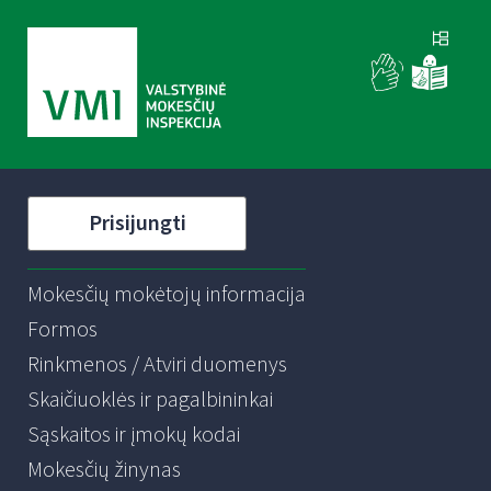
Prisijungti
Mokesčių mokėtojų informacija
Formos
Rinkmenos / Atviri duomenys
Skaičiuoklės ir pagalbininkai
Sąskaitos ir įmokų kodai
Mokesčių žinynas