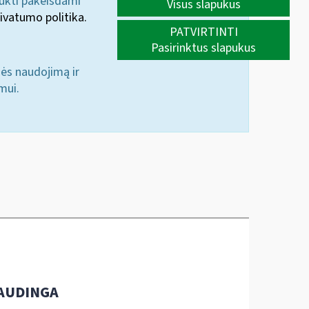
aukti pakeisdami
Visus slapukus
ivatumo politika.
PATVIRTINTI
Pasirinktus slapukus
nės naudojimą ir
mui.
AUDINGA