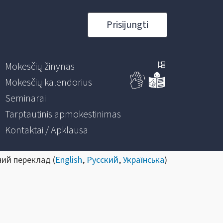
Prisijungti
Mokesčių žinynas
Mokesčių kalendorius
Seminarai
Tarptautinis apmokestinimas
Kontaktai / Apklausa
ний переклад (
English
,
Русский
,
Українська
)