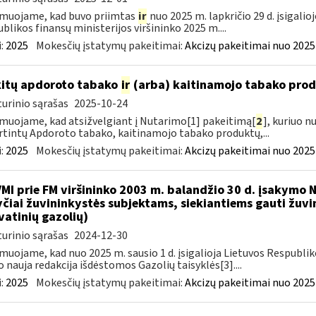
muojame, kad buvo priimtas
ir
nuo 2025 m. lapkričio 29 d. įsigali
blikos finansų ministerijos viršininko 2025 m....
:
2025
Mokesčių įstatymų pakeitimai:
Akcizų pakeitimai nuo 2025
kitų apdoroto tabako
ir
(arba) kaitinamojo tabako produ
urinio sąrašas
2025-10-24
muojame, kad atsižvelgiant į Nutarimo[1] pakeitimą[
2
], kuriuo n
rtintų Apdoroto tabako, kaitinamojo tabako produktų,...
:
2025
Mokesčių įstatymų pakeitimai:
Akcizų pakeitimai nuo 2025
VMI prie FM viršininko 2003 m. balandžio 30 d. įsakymo
čiai žuvininkystės subjektams, siekiantiems gauti žuvin
vatinių gazolių)
urinio sąrašas
2024-12-30
muojame, kad nuo 2025 m. sausio 1 d. įsigalioja Lietuvos Respubli
o nauja redakcija išdėstomos Gazolių taisyklės[3]....
:
2025
Mokesčių įstatymų pakeitimai:
Akcizų pakeitimai nuo 2025