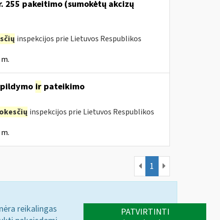
Nr. 255 pakeitimo (sumokėtų akcizų
sčių
inspekcijos prie Lietuvos Respublikos
 m.
, pildymo
ir
pateikimo
okesčių
inspekcijos prie Lietuvos Respublikos
 m.
1
 nėra reikalingas
PATVIRTINTI