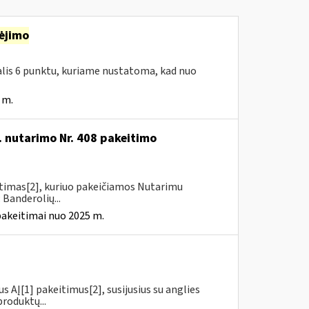
ėjimo
dalis 6 punktu, kuriame nustatoma, kad nuo
 m.
. nutarimo Nr. 408 pakeitimo
itimas[2], kuriuo pakeičiamos Nutarimu
 Banderolių...
pakeitimai nuo 2025 m.
us AĮ[1] pakeitimus[2], susijusius su anglies
roduktų...