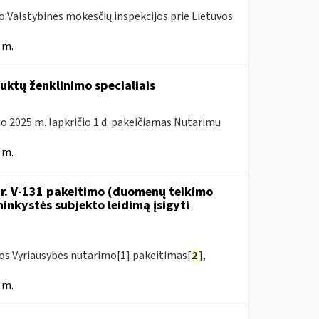
ojo Valstybinės mokesčių inspekcijos prie Lietuvos
 m.
ktų ženklinimo specialiais
uo 2025 m. lapkričio 1 d. pakeičiamas Nutarimu
 m.
 Nr. V-131 pakeitimo (duomenų teikimo
inkystės subjekto leidimą įsigyti
kos Vyriausybės nutarimo[1] pakeitimas[
2
],
 m.