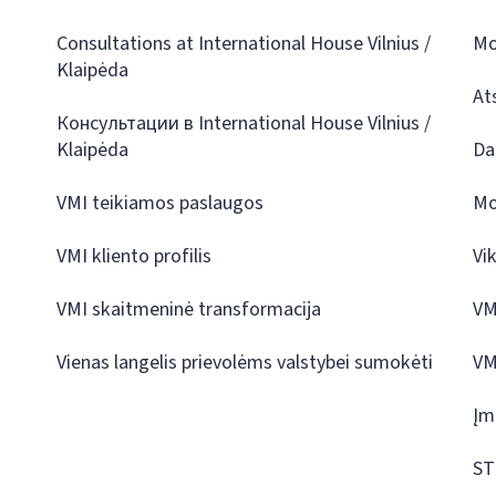
Consultations at International House Vilnius /
Mo
Klaipėda
At
Консультации в International House Vilnius /
Klaipėda
Da
VMI teikiamos paslaugos
Mo
VMI kliento profilis
Vi
VMI skaitmeninė transformacija
VM
Vienas langelis prievolėms valstybei sumokėti
VM
Įm
ST