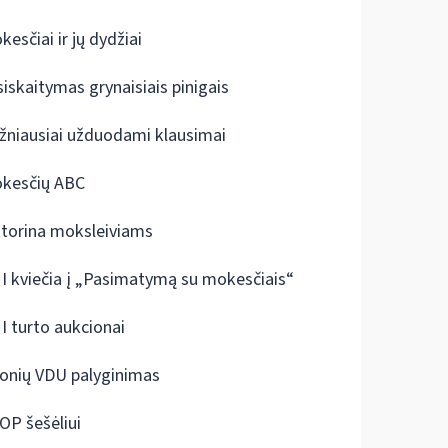
kesčiai ir jų dydžiai
siskaitymas grynaisiais pinigais
žniausiai užduodami klausimai
kesčių ABC
ktorina moksleiviams
I kviečia į „Pasimatymą su mokesčiais“
I turto aukcionai
onių VDU palyginimas
OP šešėliui