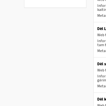
Infor
kaiti
Metai
Dėl 
Web t
Infor
tam t
Metai
Dėl 
Web t
Infor
gėri
Metai
Dėl 
Web t