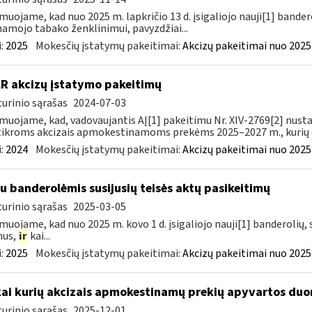
muojame, kad nuo 2025 m. lapkričio 13 d. įsigaliojo nauji[1] banderol
namojo tabako ženklinimui, pavyzdžiai...
:
2025
Mokesčių įstatymų pakeitimai:
Akcizų pakeitimai nuo 2025
LR akcizų įstatymo pakeitimų
urinio sąrašas
2024-07-03
muojame, kad, vadovaujantis AĮ[1] pakeitimu Nr. XIV-2769[2] nusta
ikroms akcizais apmokestinamoms prekėms 2025–2027 m., kurių da
:
2024
Mokesčių įstatymų pakeitimai:
Akcizų pakeitimai nuo 2025
su banderolėmis susijusių teisės aktų pasikeitimų
urinio sąrašas
2025-03-05
muojame, kad nuo 2025 m. kovo 1 d. įsigaliojo nauji[1] banderolių, s
mus,
ir
kai...
:
2025
Mokesčių įstatymų pakeitimai:
Akcizų pakeitimai nuo 2025
kai kurių akcizais apmokestinamų prekių apyvartos duo
urinio sąrašas
2025-12-01