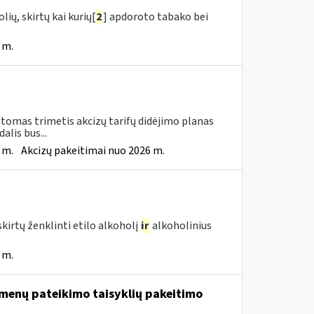
ių, skirtų kai kurių[
2
] apdoroto tabako bei
 m.
tomas trimetis akcizų tarifų didėjimo planas
lis bus...
 m.
Akcizų pakeitimai nuo 2026 m.
kirtų ženklinti etilo alkoholį
ir
alkoholinius
 m.
menų pateikimo taisyklių pakeitimo