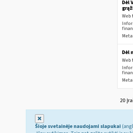
Dėl 
grąž
Web t
Infor
finan
Metai
Dėl 
Web t
Infor
finan
Metai
20 Įra
Uždaryti
Šioje svetainėje naudojami slapukai
(angl