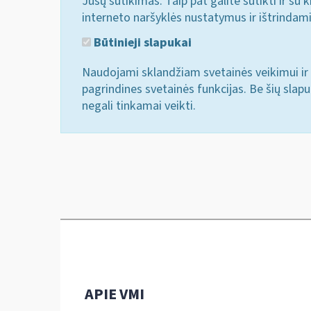
Jūsų sutikimas. Taip pat galite sutikti ir s
interneto naršyklės nustatymus ir ištrindam
Būtinieji slapukai
Naudojami sklandžiam svetainės veikimui ir 
pagrindines svetainės funkcijas. Be šių slap
negali tinkamai veikti.
APIE VMI