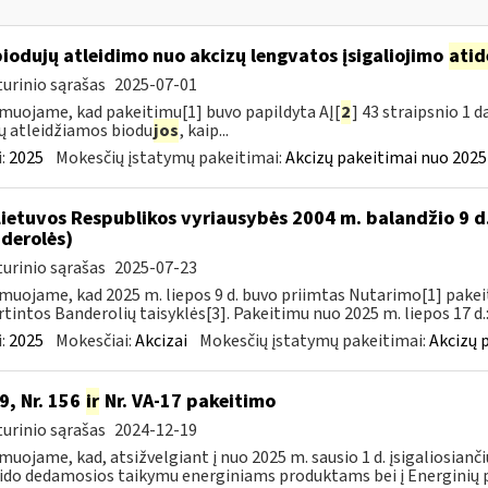
biodujų atleidimo nuo akcizų lengvatos įsigaliojimo
atid
urinio sąrašas
2025-07-01
muojame, kad pakeitimu[1] buvo papildyta AĮ[
2
] 43 straipsnio 1 
ų atleidžiamos biodu
jos
, kaip...
:
2025
Mokesčių įstatymų pakeitimai:
Akcizų pakeitimai nuo 2025
Lietuvos Respublikos vyriausybės 2004 m. balandžio 9 d
derolės)
urinio sąrašas
2025-07-23
muojame, kad 2025 m. liepos 9 d. buvo priimtas Nutarimo[1] pake
rtintos Banderolių taisyklės[3]. Pakeitimu nuo 2025 m. liepos 17 d.:
:
2025
Mokesčiai:
Akcizai
Mokesčių įstatymų pakeitimai:
Akcizų 
9, Nr. 156
ir
Nr. VA-17 pakeitimo
urinio sąrašas
2024-12-19
muojame, kad, atsižvelgiant į nuo 2025 m. sausio 1 d. įsigaliosianči
ido dedamosios taikymu energiniams produktams bei į Energinių p