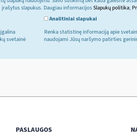
u kitų slapukų naudojimu. Savo sutikimą bet kada galėsite atš
i įrašytus slapukus. Daugiau informacijos
Slapukų politika
;
Pr
Analitiniai slapukai
įgalina
Renka statistinę informaciją apie svetai
ukų svetainė
naudojami Jūsų naršymo patirties gerini
PASLAUGOS
N