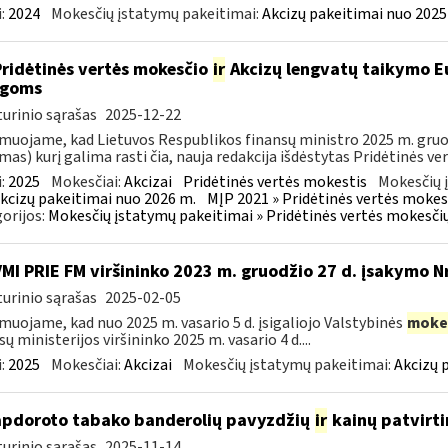
:
2024
Mokesčių įstatymų pakeitimai:
Akcizų pakeitimai nuo 2025
Pridėtinės vertės mokesčio
ir
Akcizų lengvatų taikymo Eu
igoms
urinio sąrašas
2025-12-22
muojame, kad Lietuvos Respublikos finansų ministro 2025 m. gruodž
mas) kurį galima rasti čia, nauja redakcija išdėstytas Pridėtinės ve
:
2025
Mokesčiai:
Akcizai
Pridėtinės vertės mokestis
Mokesčių 
kcizų pakeitimai nuo 2026 m.
MĮP 2021 » Pridėtinės vertės mokes
orijos:
Mokesčių įstatymų pakeitimai » Pridėtinės vertės mokesči
VMI PRIE FM viršininko 2023 m. gruodžio 27 d. įsakymo N
urinio sąrašas
2025-02-05
muojame, kad nuo 2025 m. vasario 5 d. įsigaliojo Valstybinės
moke
sų ministerijos viršininko 2025 m. vasario 4 d....
:
2025
Mokesčiai:
Akcizai
Mokesčių įstatymų pakeitimai:
Akcizų 
apdoroto tabako banderolių pavyzdžių
ir
kainų patvirt
urinio sąrašas
2025-11-14