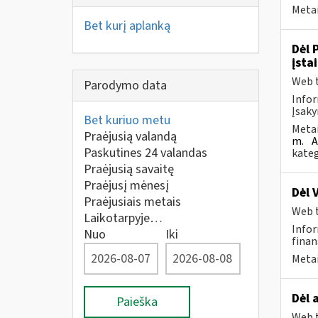
Metai
Bet kurį aplanką
Dėl 
įsta
Web t
Parodymo data
Infor
Įsaky
Bet kuriuo metu
Metai
Praėjusią valandą
m.
A
Paskutines 24 valandas
kateg
Praėjusią savaitę
Praėjusį mėnesį
Dėl 
Praėjusiais metais
Web t
Laikotarpyje…
Infor
Nuo
Iki
finan
Metai
Dėl 
Paieška
Web t