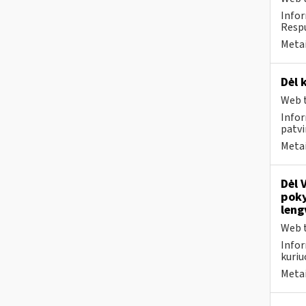
Infor
Respu
Metai
Dėl 
Web t
Infor
patvi
Metai
Dėl 
poky
leng
Web t
Infor
kuriu
Metai