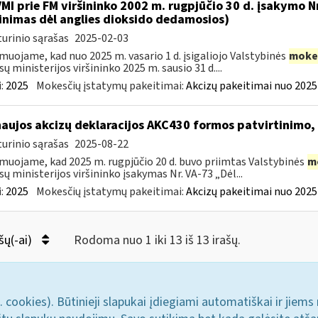
VMI prie FM viršininko 2002 m. rugpjūčio 30 d. įsakymo 
inimas dėl anglies dioksido dedamosios)
urinio sąrašas
2025-02-03
muojame, kad nuo 2025 m. vasario 1 d. įsigaliojo Valstybinės
moke
sų ministerijos viršininko 2025 m. sausio 31 d....
:
2025
Mokesčių įstatymų pakeitimai:
Akcizų pakeitimai nuo 2025
naujos akcizų deklaracijos AKC430 formos patvirtinimo
urinio sąrašas
2025-08-22
muojame, kad 2025 m. rugpjūčio 20 d. buvo priimtas Valstybinės
m
sų ministerijos viršininko įsakymas Nr. VA-73 „Dėl...
:
2025
Mokesčių įstatymų pakeitimai:
Akcizų pakeitimai nuo 2025
šų(-ai)
Rodoma nuo 1 iki 13 iš 13 irašų.
. cookies). Būtinieji slapukai įdiegiami automatiškai ir jiems