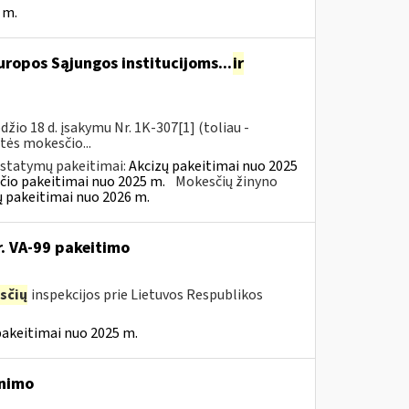
 m.
ropos Sąjungos institucijoms...
ir
io 18 d. įsakymu Nr. 1K-307[1] (toliau -
rtės mokesčio...
įstatymų pakeitimai:
Akcizų pakeitimai nuo 2025
čio pakeitimai nuo 2025 m.
Mokesčių žinyno
ų pakeitimai nuo 2026 m.
r. VA-99 pakeitimo
sčių
inspekcijos prie Lietuvos Respublikos
pakeitimai nuo 2025 m.
inimo