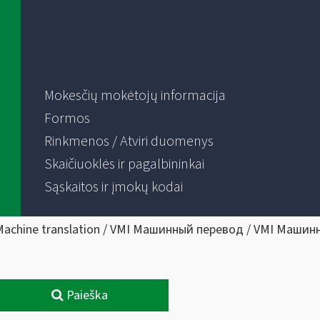
Mokesčių mokėtojų informacija
Formos
Rinkmenos / Atviri duomenys
Skaičiuoklės ir pagalbininkai
Sąskaitos ir įmokų kodai
Machine translation / VMI Машинный перевод / VMI Машин
Paieška