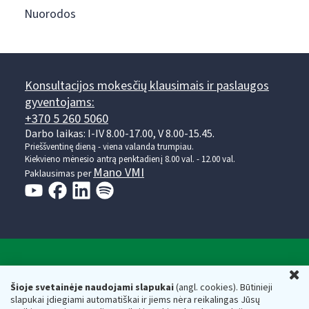
Nuorodos
Konsultacijos mokesčių klausimais ir paslaugos
gyventojams:
+370 5 260 5060
Darbo laikas: I-IV 8.00-17.00, V 8.00-15.45.
Prieššventinę dieną - viena valanda trumpiau.
Kiekvieno mėnesio antrą penktadienį 8.00 val. - 12.00 val.
Mano VMI
Paklausimas per
Valstybinė mokesčių inspekcija prie Lietuvos
U
Respublikos finansų ministerijos
Šioje svetainėje naudojami slapukai
(angl. cookies). Būtinieji
slapukai įdiegiami automatiškai ir jiems nėra reikalingas Jūsų