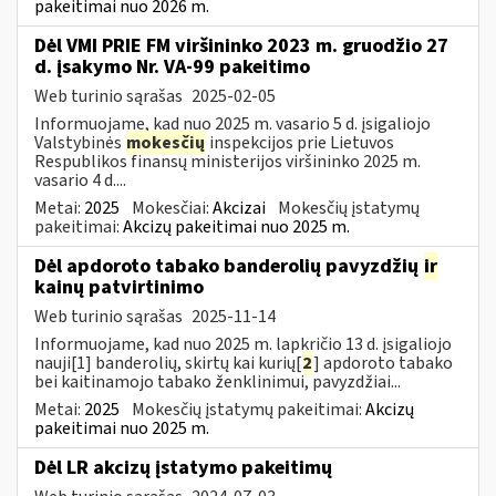
pakeitimai nuo 2026 m.
Dėl VMI PRIE FM viršininko 2023 m. gruodžio 27
d. įsakymo Nr. VA-99 pakeitimo
Web turinio sąrašas
2025-02-05
Informuojame, kad nuo 2025 m. vasario 5 d. įsigaliojo
Valstybinės
mokesčių
inspekcijos prie Lietuvos
Respublikos finansų ministerijos viršininko 2025 m.
vasario 4 d....
Metai:
2025
Mokesčiai:
Akcizai
Mokesčių įstatymų
pakeitimai:
Akcizų pakeitimai nuo 2025 m.
Dėl apdoroto tabako banderolių pavyzdžių
ir
kainų patvirtinimo
Web turinio sąrašas
2025-11-14
Informuojame, kad nuo 2025 m. lapkričio 13 d. įsigaliojo
nauji[1] banderolių, skirtų kai kurių[
2
] apdoroto tabako
bei kaitinamojo tabako ženklinimui, pavyzdžiai...
Metai:
2025
Mokesčių įstatymų pakeitimai:
Akcizų
pakeitimai nuo 2025 m.
Dėl LR akcizų įstatymo pakeitimų