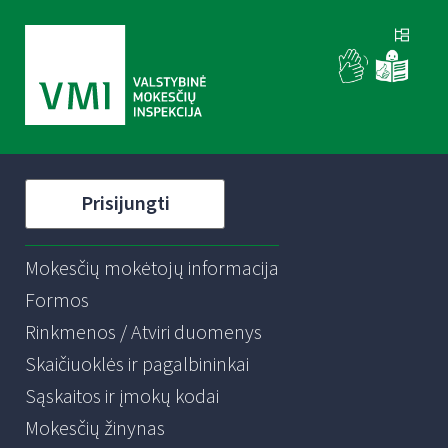
Prisijungti
Mokesčių mokėtojų informacija
Formos
Rinkmenos / Atviri duomenys
Skaičiuoklės ir pagalbininkai
Sąskaitos ir įmokų kodai
Mokesčių žinynas