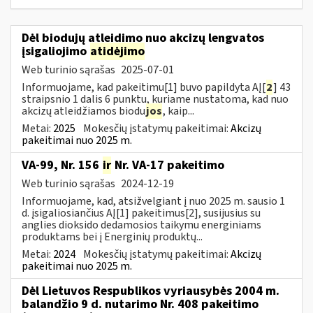
Dėl biodujų atleidimo nuo akcizų lengvatos
įsigaliojimo
atidėjimo
Web turinio sąrašas
2025-07-01
Informuojame, kad pakeitimu[1] buvo papildyta AĮ[
2
] 43
straipsnio 1 dalis 6 punktu, kuriame nustatoma, kad nuo
akcizų atleidžiamos biodu
jos
, kaip...
Metai:
2025
Mokesčių įstatymų pakeitimai:
Akcizų
pakeitimai nuo 2025 m.
VA-99, Nr. 156
ir
Nr. VA-17 pakeitimo
Web turinio sąrašas
2024-12-19
Informuojame, kad, atsižvelgiant į nuo 2025 m. sausio 1
d. įsigaliosiančius AĮ[1] pakeitimus[2], susijusius su
anglies dioksido dedamosios taikymu energiniams
produktams bei į Energinių produktų...
Metai:
2024
Mokesčių įstatymų pakeitimai:
Akcizų
pakeitimai nuo 2025 m.
Dėl Lietuvos Respublikos vyriausybės 2004 m.
balandžio 9 d. nutarimo Nr. 408 pakeitimo