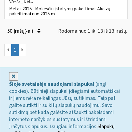
VA-73 „Dėl...
Metai:
2025
Mokesčių įstatymų pakeitimai:
Akcizų
pakeitimai nuo 2025 m.
50 Įrašų(-ai)
Rodoma nuo 1 iki 13 iš 13 irašų.
1
Uždaryti
Šioje svetainėje naudojami slapukai
(angl.
cookies). Būtinieji slapukai įdiegiami automatiškai
ir jiems nėra reikalingas Jūsų sutikimas. Taip pat
galite sutikti ir su kitų slapukų naudojimu. Savo
sutikimą bet kada galėsite atšaukti pakeisdami
interneto naršyklės nustatymus ir ištrindami
įrašytus slapukus. Daugiau informacijos
Slapukų