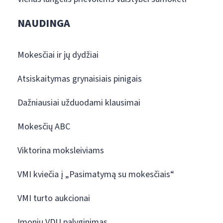
NAUDINGA
Mokesčiai ir jų dydžiai
Atsiskaitymas grynaisiais pinigais
Dažniausiai užduodami klausimai
Mokesčių ABC
Viktorina moksleiviams
VMI kviečia į „Pasimatymą su mokesčiais“
VMI turto aukcionai
Įmonių VDU palyginimas