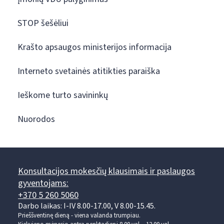
STOP šešėliui
Krašto apsaugos ministerijos informacija
Interneto svetainės atitikties paraiška
Ieškome turto savininkų
Nuorodos
Konsultacijos mokesčių klausimais ir paslaugos
gyventojams:
+370 5 260 5060
Darbo laikas: I-IV 8.00-17.00, V 8.00-15.45.
Prieššventinę dieną - viena valanda trumpiau.