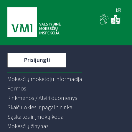
Prisijungti
Mokesčių mokėtojų informacija
Formos
Rinkmenos / Atviri duomenys
Skaičiuoklės ir pagalbininkai
Sąskaitos ir įmokų kodai
Mokesčių žinynas