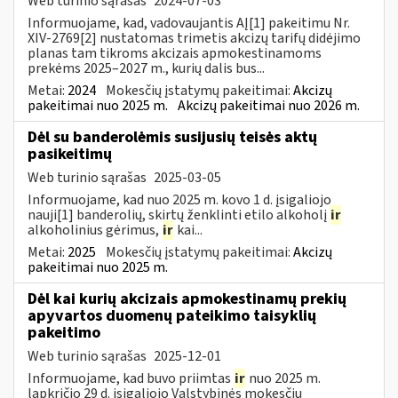
Web turinio sąrašas
2024-07-03
Informuojame, kad, vadovaujantis AĮ[1] pakeitimu Nr.
XIV-2769[2] nustatomas trimetis akcizų tarifų didėjimo
planas tam tikroms akcizais apmokestinamoms
prekėms 2025–2027 m., kurių dalis bus...
Metai:
2024
Mokesčių įstatymų pakeitimai:
Akcizų
pakeitimai nuo 2025 m.
Akcizų pakeitimai nuo 2026 m.
Dėl su banderolėmis susijusių teisės aktų
pasikeitimų
Web turinio sąrašas
2025-03-05
Informuojame, kad nuo 2025 m. kovo 1 d. įsigaliojo
nauji[1] banderolių, skirtų ženklinti etilo alkoholį
ir
alkoholinius gėrimus,
ir
kai...
Metai:
2025
Mokesčių įstatymų pakeitimai:
Akcizų
pakeitimai nuo 2025 m.
Dėl kai kurių akcizais apmokestinamų prekių
apyvartos duomenų pateikimo taisyklių
pakeitimo
Web turinio sąrašas
2025-12-01
Informuojame, kad buvo priimtas
ir
nuo 2025 m.
lapkričio 29 d. įsigaliojo Valstybinės mokesčių