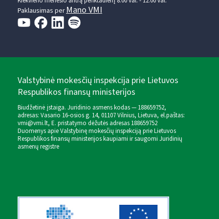
Kiekvieno mėnesio antrą penktadienį 8.00 val. - 12.00 val.
Mano VMI
Paklausimas per
Valstybinė mokesčių inspekcija prie Lietuvos
Respublikos finansų ministerijos
Biudžetinė įstaiga. Juridinio asmens kodas — 188659752,
adresas: Vasario 16-osios g. 14, 01107 Vilnius, Lietuva, el.paštas:
vmi@vmi.lt
, E. pristatymo dėžutės adresas 188659752
Duomenys apie Valstybinę mokesčių inspekciją prie Lietuvos
Respublikos finansų ministerijos kaupiami ir saugomi Juridinių
asmenų registre