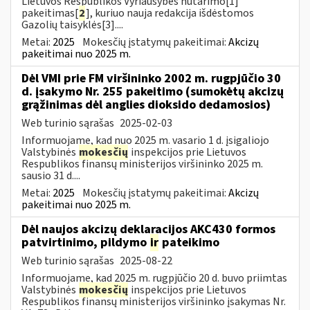
Lietuvos Respublikos Vyriausybės nutarimo[1]
pakeitimas[
2
], kuriuo nauja redakcija išdėstomos
Gazolių taisyklės[3]....
Metai:
2025
Mokesčių įstatymų pakeitimai:
Akcizų
pakeitimai nuo 2025 m.
Dėl VMI prie FM viršininko 2002 m. rugpjūčio 30
d. įsakymo Nr. 255 pakeitimo (sumokėtų akcizų
grąžinimas dėl anglies dioksido dedamosios)
Web turinio sąrašas
2025-02-03
Informuojame, kad nuo 2025 m. vasario 1 d. įsigaliojo
Valstybinės
mokesčių
inspekcijos prie Lietuvos
Respublikos finansų ministerijos viršininko 2025 m.
sausio 31 d....
Metai:
2025
Mokesčių įstatymų pakeitimai:
Akcizų
pakeitimai nuo 2025 m.
Dėl naujos akcizų deklaracijos AKC430 formos
patvirtinimo, pildymo
ir
pateikimo
Web turinio sąrašas
2025-08-22
Informuojame, kad 2025 m. rugpjūčio 20 d. buvo priimtas
Valstybinės
mokesčių
inspekcijos prie Lietuvos
Respublikos finansų ministerijos viršininko įsakymas Nr.