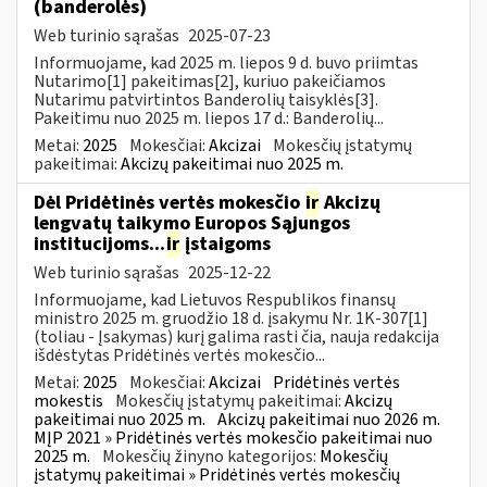
(banderolės)
Web turinio sąrašas
2025-07-23
Informuojame, kad 2025 m. liepos 9 d. buvo priimtas
Nutarimo[1] pakeitimas[2], kuriuo pakeičiamos
Nutarimu patvirtintos Banderolių taisyklės[3].
Pakeitimu nuo 2025 m. liepos 17 d.: Banderolių...
Metai:
2025
Mokesčiai:
Akcizai
Mokesčių įstatymų
pakeitimai:
Akcizų pakeitimai nuo 2025 m.
Dėl Pridėtinės vertės mokesčio
ir
Akcizų
lengvatų taikymo Europos Sąjungos
institucijoms...
ir
įstaigoms
Web turinio sąrašas
2025-12-22
Informuojame, kad Lietuvos Respublikos finansų
ministro 2025 m. gruodžio 18 d. įsakymu Nr. 1K-307[1]
(toliau - Įsakymas) kurį galima rasti čia, nauja redakcija
išdėstytas Pridėtinės vertės mokesčio...
Metai:
2025
Mokesčiai:
Akcizai
Pridėtinės vertės
mokestis
Mokesčių įstatymų pakeitimai:
Akcizų
pakeitimai nuo 2025 m.
Akcizų pakeitimai nuo 2026 m.
MĮP 2021 » Pridėtinės vertės mokesčio pakeitimai nuo
2025 m.
Mokesčių žinyno kategorijos:
Mokesčių
įstatymų pakeitimai » Pridėtinės vertės mokesčių