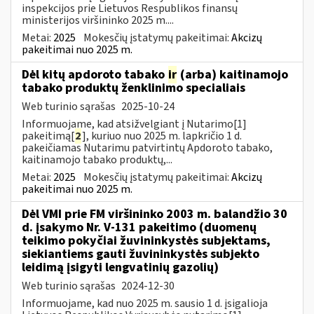
inspekcijos prie Lietuvos Respublikos finansų
ministerijos viršininko 2025 m....
Metai:
2025
Mokesčių įstatymų pakeitimai:
Akcizų
pakeitimai nuo 2025 m.
Dėl kitų apdoroto tabako
ir
(arba) kaitinamojo
tabako produktų ženklinimo specialiais
Web turinio sąrašas
2025-10-24
Informuojame, kad atsižvelgiant į Nutarimo[1]
pakeitimą[
2
], kuriuo nuo 2025 m. lapkričio 1 d.
pakeičiamas Nutarimu patvirtintų Apdoroto tabako,
kaitinamojo tabako produktų,...
Metai:
2025
Mokesčių įstatymų pakeitimai:
Akcizų
pakeitimai nuo 2025 m.
Dėl VMI prie FM viršininko 2003 m. balandžio 30
d. įsakymo Nr. V-131 pakeitimo (duomenų
teikimo pokyčiai žuvininkystės subjektams,
siekiantiems gauti žuvininkystės subjekto
leidimą įsigyti lengvatinių gazolių)
Web turinio sąrašas
2024-12-30
Informuojame, kad nuo 2025 m. sausio 1 d. įsigalioja