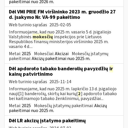
pakeitimai nuo 2026 m.
Dėl VMI PRIE FM viršininko 2023 m. gruodžio 27
d. įsakymo Nr. VA-99 pakeitimo
Web turinio sąrašas
2025-02-05
Informuojame, kad nuo 2025 m. vasario 5 d. įsigaliojo
Valstybinės
mokesčių
inspekcijos prie Lietuvos
Respublikos finansų ministerijos viršininko 2025 m.
vasario 4 d....
Metai:
2025
Mokesčiai:
Akcizai
Mokesčių įstatymų
pakeitimai:
Akcizų pakeitimai nuo 2025 m.
Dėl apdoroto tabako banderolių pavyzdžių
ir
kainų patvirtinimo
Web turinio sąrašas
2025-11-14
Informuojame, kad nuo 2025 m. lapkričio 13 d. įsigaliojo
nauji[1] banderolių, skirtų kai kurių[
2
] apdoroto tabako
bei kaitinamojo tabako ženklinimui, pavyzdžiai...
Metai:
2025
Mokesčių įstatymų pakeitimai:
Akcizų
pakeitimai nuo 2025 m.
Dėl LR akcizų įstatymo pakeitimų