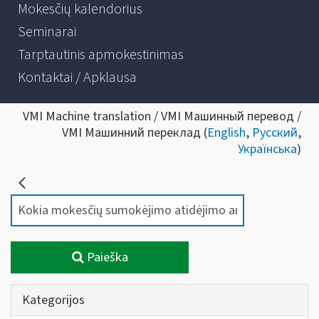
Mokesčių kalendorius
Seminarai
Tarptautinis apmokestinimas
Kontaktai / Apklausa
VMI Machine translation / VMI Машинный перевод /
VMI Машинний переклад (
English
,
Русский
,
Українська
)
Paieška
Kategorijos