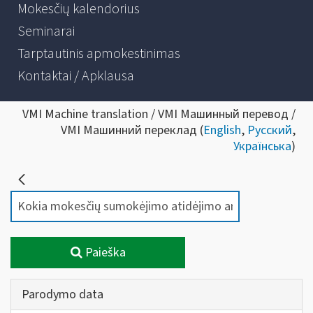
Mokesčių kalendorius
Seminarai
Tarptautinis apmokestinimas
Kontaktai / Apklausa
VMI Machine translation / VMI Машинный перевод /
VMI Машинний переклад (
English
,
Русский
,
Українська
)
Paieška
Parodymo data