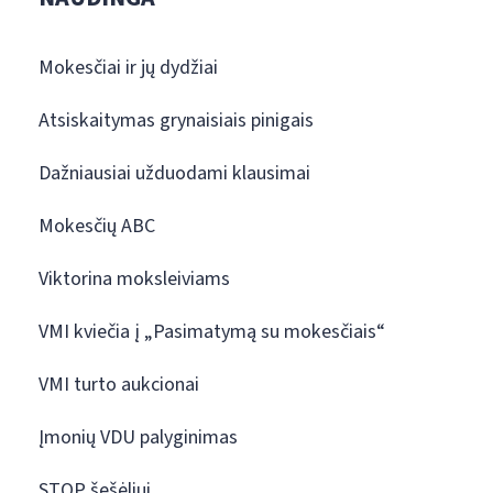
Mokesčiai ir jų dydžiai
Atsiskaitymas grynaisiais pinigais
Dažniausiai užduodami klausimai
Mokesčių ABC
Viktorina moksleiviams
VMI kviečia į „Pasimatymą su mokesčiais“
VMI turto aukcionai
Įmonių VDU palyginimas
STOP šešėliui