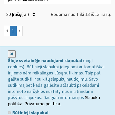
20 Įrašų(-ai)
Rodoma nuo 1 iki 13 iš 13 irašų.
1
Uždaryti
Šioje svetainėje naudojami slapukai
(angl.
cookies). Būtinieji slapukai įdiegiami automatiškai
ir jiems nėra reikalingas Jūsų sutikimas. Taip pat
galite sutikti ir su kitų slapukų naudojimu. Savo
sutikimą bet kada galėsite atšaukti pakeisdami
interneto naršyklės nustatymus ir ištrindami
įrašytus slapukus. Daugiau informacijos
Slapukų
politika
;
Privatumo politika.
Būtinieji slapukai