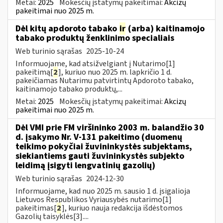
Metai:
2025
Mokesčių įstatymų pakeitimai:
Akcizų
pakeitimai nuo 2025 m.
Dėl kitų apdoroto tabako
ir
(arba) kaitinamojo
tabako produktų ženklinimo specialiais
Web turinio sąrašas
2025-10-24
Informuojame, kad atsižvelgiant į Nutarimo[1]
pakeitimą[
2
], kuriuo nuo 2025 m. lapkričio 1 d.
pakeičiamas Nutarimu patvirtintų Apdoroto tabako,
kaitinamojo tabako produktų,...
Metai:
2025
Mokesčių įstatymų pakeitimai:
Akcizų
pakeitimai nuo 2025 m.
Dėl VMI prie FM viršininko 2003 m. balandžio 30
d. įsakymo Nr. V-131 pakeitimo (duomenų
teikimo pokyčiai žuvininkystės subjektams,
siekiantiems gauti žuvininkystės subjekto
leidimą įsigyti lengvatinių gazolių)
Web turinio sąrašas
2024-12-30
Informuojame, kad nuo 2025 m. sausio 1 d. įsigalioja
Lietuvos Respublikos Vyriausybės nutarimo[1]
pakeitimas[
2
], kuriuo nauja redakcija išdėstomos
Gazolių taisyklės[3]....