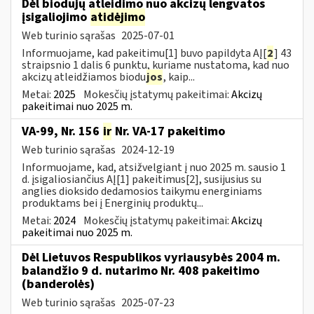
Dėl biodujų atleidimo nuo akcizų lengvatos
įsigaliojimo
atidėjimo
Web turinio sąrašas
2025-07-01
Informuojame, kad pakeitimu[1] buvo papildyta AĮ[
2
] 43
straipsnio 1 dalis 6 punktu, kuriame nustatoma, kad nuo
akcizų atleidžiamos biodu
jos
, kaip...
Metai:
2025
Mokesčių įstatymų pakeitimai:
Akcizų
pakeitimai nuo 2025 m.
VA-99, Nr. 156
ir
Nr. VA-17 pakeitimo
Web turinio sąrašas
2024-12-19
Informuojame, kad, atsižvelgiant į nuo 2025 m. sausio 1
d. įsigaliosiančius AĮ[1] pakeitimus[2], susijusius su
anglies dioksido dedamosios taikymu energiniams
produktams bei į Energinių produktų...
Metai:
2024
Mokesčių įstatymų pakeitimai:
Akcizų
pakeitimai nuo 2025 m.
Dėl Lietuvos Respublikos vyriausybės 2004 m.
balandžio 9 d. nutarimo Nr. 408 pakeitimo
(banderolės)
Web turinio sąrašas
2025-07-23