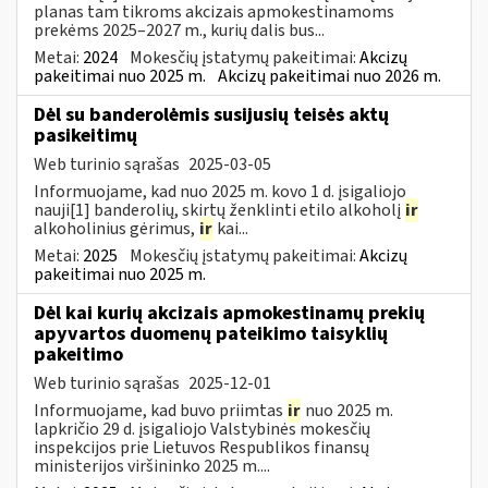
planas tam tikroms akcizais apmokestinamoms
prekėms 2025–2027 m., kurių dalis bus...
Metai:
2024
Mokesčių įstatymų pakeitimai:
Akcizų
pakeitimai nuo 2025 m.
Akcizų pakeitimai nuo 2026 m.
Dėl su banderolėmis susijusių teisės aktų
pasikeitimų
Web turinio sąrašas
2025-03-05
Informuojame, kad nuo 2025 m. kovo 1 d. įsigaliojo
nauji[1] banderolių, skirtų ženklinti etilo alkoholį
ir
alkoholinius gėrimus,
ir
kai...
Metai:
2025
Mokesčių įstatymų pakeitimai:
Akcizų
pakeitimai nuo 2025 m.
Dėl kai kurių akcizais apmokestinamų prekių
apyvartos duomenų pateikimo taisyklių
pakeitimo
Web turinio sąrašas
2025-12-01
Informuojame, kad buvo priimtas
ir
nuo 2025 m.
lapkričio 29 d. įsigaliojo Valstybinės mokesčių
inspekcijos prie Lietuvos Respublikos finansų
ministerijos viršininko 2025 m....