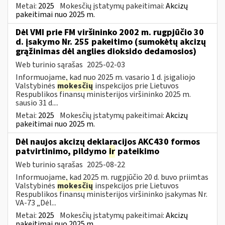
Metai:
2025
Mokesčių įstatymų pakeitimai:
Akcizų
pakeitimai nuo 2025 m.
Dėl VMI prie FM viršininko 2002 m. rugpjūčio 30
d. įsakymo Nr. 255 pakeitimo (sumokėtų akcizų
grąžinimas dėl anglies dioksido dedamosios)
Web turinio sąrašas
2025-02-03
Informuojame, kad nuo 2025 m. vasario 1 d. įsigaliojo
Valstybinės
mokesčių
inspekcijos prie Lietuvos
Respublikos finansų ministerijos viršininko 2025 m.
sausio 31 d....
Metai:
2025
Mokesčių įstatymų pakeitimai:
Akcizų
pakeitimai nuo 2025 m.
Dėl naujos akcizų deklaracijos AKC430 formos
patvirtinimo, pildymo
ir
pateikimo
Web turinio sąrašas
2025-08-22
Informuojame, kad 2025 m. rugpjūčio 20 d. buvo priimtas
Valstybinės
mokesčių
inspekcijos prie Lietuvos
Respublikos finansų ministerijos viršininko įsakymas Nr.
VA-73 „Dėl...
Metai:
2025
Mokesčių įstatymų pakeitimai:
Akcizų
pakeitimai nuo 2025 m.