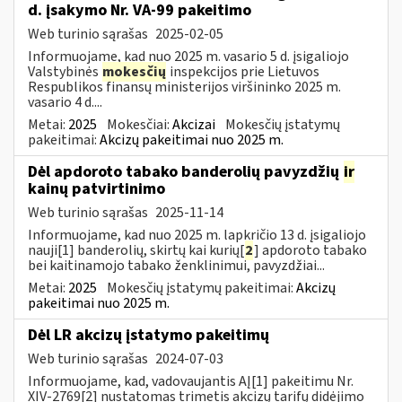
d. įsakymo Nr. VA-99 pakeitimo
Web turinio sąrašas
2025-02-05
Informuojame, kad nuo 2025 m. vasario 5 d. įsigaliojo
Valstybinės
mokesčių
inspekcijos prie Lietuvos
Respublikos finansų ministerijos viršininko 2025 m.
vasario 4 d....
Metai:
2025
Mokesčiai:
Akcizai
Mokesčių įstatymų
pakeitimai:
Akcizų pakeitimai nuo 2025 m.
Dėl apdoroto tabako banderolių pavyzdžių
ir
kainų patvirtinimo
Web turinio sąrašas
2025-11-14
Informuojame, kad nuo 2025 m. lapkričio 13 d. įsigaliojo
nauji[1] banderolių, skirtų kai kurių[
2
] apdoroto tabako
bei kaitinamojo tabako ženklinimui, pavyzdžiai...
Metai:
2025
Mokesčių įstatymų pakeitimai:
Akcizų
pakeitimai nuo 2025 m.
Dėl LR akcizų įstatymo pakeitimų
Web turinio sąrašas
2024-07-03
Informuojame, kad, vadovaujantis AĮ[1] pakeitimu Nr.
XIV-2769[2] nustatomas trimetis akcizų tarifų didėjimo