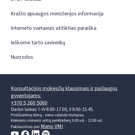
Krašto apsaugos ministerijos informacija
Interneto svetainės atitikties paraiška
Ieškome turto savininkų
Nuorodos
Konsultacijos mokesčių klausimais ir paslaugos
gyventojams:
+370 5 260 5060
Darbo laikas: I-IV 8.00-17.00, V 8.00-15.45.
Prieššventinę dieną - viena valanda trumpiau.
Kiekvieno mėnesio antrą penktadienį 8.00 val. - 12.00 val.
Mano VMI
Paklausimas per