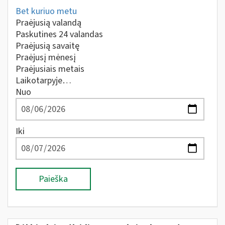
Bet kuriuo metu
Praėjusią valandą
Paskutines 24 valandas
Praėjusią savaitę
Praėjusį mėnesį
Praėjusiais metais
Laikotarpyje…
Nuo
Iki
Paieška