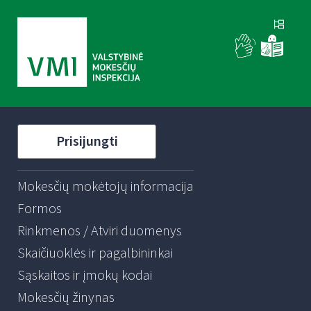
Prisijungti
Mokesčių mokėtojų informacija
Formos
Rinkmenos / Atviri duomenys
Skaičiuoklės ir pagalbininkai
Sąskaitos ir įmokų kodai
Mokesčių žinynas