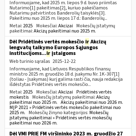
Informuojame, kad 2025 m. liepos 9 d. buvo priimtas
Nutarimo[1] pakeitimas[2], kuriuo pakeičiamos
Nutarimu patvirtintos Banderolių taisyklės[3].
Pakeitimu nuo 2025 m. liepos 17 d.: Banderolių...
Metai:
2025
Mokesčiai:
Akcizai
Mokesčių įstatymų
pakeitimai:
Akcizų pakeitimai nuo 2025 m.
Dėl Pridėtinės vertės mokesčio
ir
Akcizų
lengvatų taikymo Europos Sąjungos
institucijoms...
ir
įstaigoms
Web turinio sąrašas
2025-12-22
Informuojame, kad Lietuvos Respublikos finansų
ministro 2025 m. gruodžio 18 d. įsakymu Nr. 1K-307[1]
(toliau - Įsakymas) kurį galima rasti čia, nauja redakcija
išdėstytas Pridėtinės vertės mokesčio...
Metai:
2025
Mokesčiai:
Akcizai
Pridėtinės vertės
mokestis
Mokesčių įstatymų pakeitimai:
Akcizų
pakeitimai nuo 2025 m.
Akcizų pakeitimai nuo 2026 m.
MĮP 2021 » Pridėtinės vertės mokesčio pakeitimai nuo
2025 m.
Mokesčių žinyno kategorijos:
Mokesčių
įstatymų pakeitimai » Pridėtinės vertės mokesčių
pakeitimai nuo 2026 m.
Dėl VMI PRIE FM viršininko 2023 m. gruodžio 27