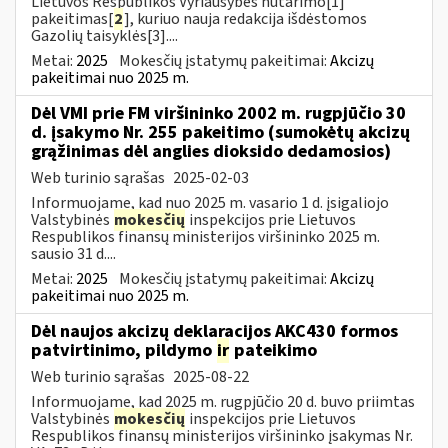
Lietuvos Respublikos Vyriausybės nutarimo[1]
pakeitimas[
2
], kuriuo nauja redakcija išdėstomos
Gazolių taisyklės[3]....
Metai:
2025
Mokesčių įstatymų pakeitimai:
Akcizų
pakeitimai nuo 2025 m.
Dėl VMI prie FM viršininko 2002 m. rugpjūčio 30
d. įsakymo Nr. 255 pakeitimo (sumokėtų akcizų
grąžinimas dėl anglies dioksido dedamosios)
Web turinio sąrašas
2025-02-03
Informuojame, kad nuo 2025 m. vasario 1 d. įsigaliojo
Valstybinės
mokesčių
inspekcijos prie Lietuvos
Respublikos finansų ministerijos viršininko 2025 m.
sausio 31 d....
Metai:
2025
Mokesčių įstatymų pakeitimai:
Akcizų
pakeitimai nuo 2025 m.
Dėl naujos akcizų deklaracijos AKC430 formos
patvirtinimo, pildymo
ir
pateikimo
Web turinio sąrašas
2025-08-22
Informuojame, kad 2025 m. rugpjūčio 20 d. buvo priimtas
Valstybinės
mokesčių
inspekcijos prie Lietuvos
Respublikos finansų ministerijos viršininko įsakymas Nr.