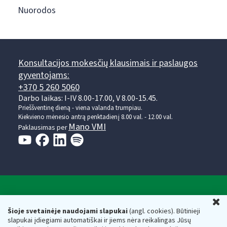
Nuorodos
Konsultacijos mokesčių klausimais ir paslaugos
gyventojams:
+370 5 260 5060
Darbo laikas: I-IV 8.00-17.00, V 8.00-15.45.
Prieššventinę dieną - viena valanda trumpiau.
Kiekvieno mėnesio antrą penktadienį 8.00 val. - 12.00 val.
Mano VMI
Paklausimas per
Valstybinė mokesčių inspekcija prie Lietuvos
U
Respublikos finansų ministerijos
Šioje svetainėje naudojami slapukai
(angl. cookies). Būtinieji
slapukai įdiegiami automatiškai ir jiems nėra reikalingas Jūsų