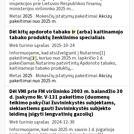
inspekcijos prie Lietuvos Respublikos finansų
ministerijos viršininko 2025 m....
Metai:
2025
Mokesčių įstatymų pakeitimai:
Akcizų
pakeitimai nuo 2025 m.
Dėl kitų apdoroto tabako
ir
(arba) kaitinamojo
tabako produktų ženklinimo specialiais
Web turinio sąrašas
2025-10-24
Informuojame, kad atsižvelgiant į Nutarimo[1]
pakeitimą[
2
], kuriuo nuo 2025 m. lapkričio 1 d.
pakeičiamas Nutarimu patvirtintų Apdoroto tabako,
kaitinamojo tabako produktų,...
Metai:
2025
Mokesčių įstatymų pakeitimai:
Akcizų
pakeitimai nuo 2025 m.
Dėl VMI prie FM viršininko 2003 m. balandžio 30
d. įsakymo Nr. V-131 pakeitimo (duomenų
teikimo pokyčiai žuvininkystės subjektams,
siekiantiems gauti žuvininkystės subjekto
leidimą įsigyti lengvatinių gazolių)
Web turinio sąrašas
2024-12-30
Informuojame, kad nuo 2025 m. sausio 1 d. įsigalioja