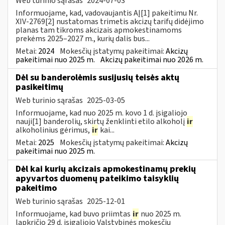
Web turinio sąrašas
2024-07-03
Informuojame, kad, vadovaujantis AĮ[1] pakeitimu Nr.
XIV-2769[2] nustatomas trimetis akcizų tarifų didėjimo
planas tam tikroms akcizais apmokestinamoms
prekėms 2025–2027 m., kurių dalis bus...
Metai:
2024
Mokesčių įstatymų pakeitimai:
Akcizų
pakeitimai nuo 2025 m.
Akcizų pakeitimai nuo 2026 m.
Dėl su banderolėmis susijusių teisės aktų
pasikeitimų
Web turinio sąrašas
2025-03-05
Informuojame, kad nuo 2025 m. kovo 1 d. įsigaliojo
nauji[1] banderolių, skirtų ženklinti etilo alkoholį
ir
alkoholinius gėrimus,
ir
kai...
Metai:
2025
Mokesčių įstatymų pakeitimai:
Akcizų
pakeitimai nuo 2025 m.
Dėl kai kurių akcizais apmokestinamų prekių
apyvartos duomenų pateikimo taisyklių
pakeitimo
Web turinio sąrašas
2025-12-01
Informuojame, kad buvo priimtas
ir
nuo 2025 m.
lapkričio 29 d. įsigaliojo Valstybinės mokesčių