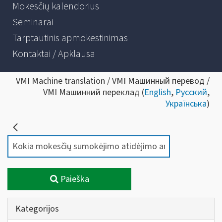
Mokesčių kalendorius
Seminarai
Tarptautinis apmokestinimas
Kontaktai / Apklausa
VMI Machine translation / VMI Машинный перевод /
VMI Машинний переклад (
English
,
Русский
,
Українська
)
Paieška
Kategorijos