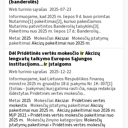
(banderolės)
Web turinio sąrašas
2025-07-23
Informuojame, kad 2025 m. liepos 9 d. buvo priimtas
Nutarimo[1] pakeitimas[2], kuriuo pakeičiamos
Nutarimu patvirtintos Banderolių taisyklės[3].
Pakeitimu nuo 2025 m. liepos 17 d.: Banderolių...
Metai:
2025
Mokesčiai:
Akcizai
Mokesčių įstatymų
pakeitimai:
Akcizų pakeitimai nuo 2025 m.
Dėl Pridėtinės vertės mokesčio
ir
Akcizų
lengvatų taikymo Europos Sąjungos
institucijoms...
ir
įstaigoms
Web turinio sąrašas
2025-12-22
Informuojame, kad Lietuvos Respublikos finansų
ministro 2025 m. gruodžio 18 d. įsakymu Nr. 1K-307[1]
(toliau - Įsakymas) kurį galima rasti čia, nauja redakcija
išdėstytas Pridėtinės vertės mokesčio...
Metai:
2025
Mokesčiai:
Akcizai
Pridėtinės vertės
mokestis
Mokesčių įstatymų pakeitimai:
Akcizų
pakeitimai nuo 2025 m.
Akcizų pakeitimai nuo 2026 m.
MĮP 2021 » Pridėtinės vertės mokesčio pakeitimai nuo
2025 m.
Mokesčių žinyno kategorijos:
Mokesčių
įstatymų pakeitimai » Pridėtinės vertės mokesčių