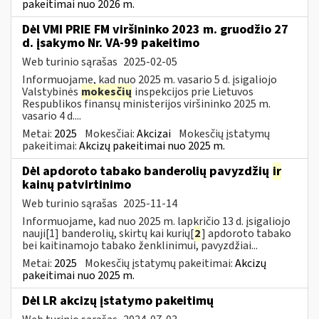
pakeitimai nuo 2026 m.
Dėl VMI PRIE FM viršininko 2023 m. gruodžio 27
d. įsakymo Nr. VA-99 pakeitimo
Web turinio sąrašas
2025-02-05
Informuojame, kad nuo 2025 m. vasario 5 d. įsigaliojo
Valstybinės
mokesčių
inspekcijos prie Lietuvos
Respublikos finansų ministerijos viršininko 2025 m.
vasario 4 d....
Metai:
2025
Mokesčiai:
Akcizai
Mokesčių įstatymų
pakeitimai:
Akcizų pakeitimai nuo 2025 m.
Dėl apdoroto tabako banderolių pavyzdžių
ir
kainų patvirtinimo
Web turinio sąrašas
2025-11-14
Informuojame, kad nuo 2025 m. lapkričio 13 d. įsigaliojo
nauji[1] banderolių, skirtų kai kurių[
2
] apdoroto tabako
bei kaitinamojo tabako ženklinimui, pavyzdžiai...
Metai:
2025
Mokesčių įstatymų pakeitimai:
Akcizų
pakeitimai nuo 2025 m.
Dėl LR akcizų įstatymo pakeitimų