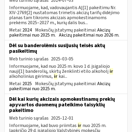
Web turinio sąrašas
2024-07-03
Informuojame, kad, vadovaujantis AĮ[1] pakeitimu Nr.
XIV-2769[2] nustatomas trimetis akcizų tarifų didėjimo
planas tam tikroms akcizais apmokestinamoms
prekėms 2025–2027 m., kurių dalis bus...
Metai:
2024
Mokesčių įstatymų pakeitimai:
Akcizų
pakeitimai nuo 2025 m.
Akcizų pakeitimai nuo 2026 m.
Dėl su banderolėmis susijusių teisės aktų
pasikeitimų
Web turinio sąrašas
2025-03-05
Informuojame, kad nuo 2025 m. kovo 1 d. įsigaliojo
nauji[1] banderolių, skirtų ženklinti etilo alkoholį
ir
alkoholinius gėrimus,
ir
kai...
Metai:
2025
Mokesčių įstatymų pakeitimai:
Akcizų
pakeitimai nuo 2025 m.
Dėl kai kurių akcizais apmokestinamų prekių
apyvartos duomenų pateikimo taisyklių
pakeitimo
Web turinio sąrašas
2025-12-01
Informuojame, kad buvo priimtas
ir
nuo 2025 m.
lapkričio 29 d. įsigaliojo Valstybinės mokesčių