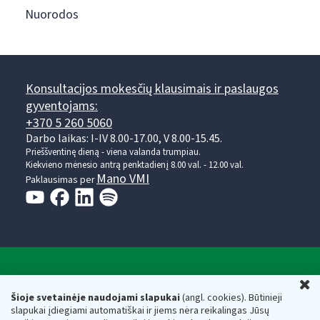
Nuorodos
Konsultacijos mokesčių klausimais ir paslaugos
gyventojams:
+370 5 260 5060
Darbo laikas: I-IV 8.00-17.00, V 8.00-15.45.
Prieššventinę dieną - viena valanda trumpiau.
Kiekvieno mėnesio antrą penktadienį 8.00 val. - 12.00 val.
Mano VMI
Paklausimas per
Valstybinė mokesčių inspekcija prie Lietuvos
U
Respublikos finansų ministerijos
Šioje svetainėje naudojami slapukai
(angl. cookies). Būtinieji
slapukai įdiegiami automatiškai ir jiems nėra reikalingas Jūsų