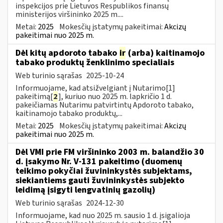
inspekcijos prie Lietuvos Respublikos finansų
ministerijos viršininko 2025 m....
Metai:
2025
Mokesčių įstatymų pakeitimai:
Akcizų
pakeitimai nuo 2025 m.
Dėl kitų apdoroto tabako
ir
(arba) kaitinamojo
tabako produktų ženklinimo specialiais
Web turinio sąrašas
2025-10-24
Informuojame, kad atsižvelgiant į Nutarimo[1]
pakeitimą[
2
], kuriuo nuo 2025 m. lapkričio 1 d.
pakeičiamas Nutarimu patvirtintų Apdoroto tabako,
kaitinamojo tabako produktų,...
Metai:
2025
Mokesčių įstatymų pakeitimai:
Akcizų
pakeitimai nuo 2025 m.
Dėl VMI prie FM viršininko 2003 m. balandžio 30
d. įsakymo Nr. V-131 pakeitimo (duomenų
teikimo pokyčiai žuvininkystės subjektams,
siekiantiems gauti žuvininkystės subjekto
leidimą įsigyti lengvatinių gazolių)
Web turinio sąrašas
2024-12-30
Informuojame, kad nuo 2025 m. sausio 1 d. įsigalioja