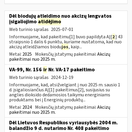
Dėl biodujų atleidimo nuo akcizų lengvatos
įsigaliojimo
atidėjimo
Web turinio sąrašas
2025-07-01
Informuojame, kad pakeitimu[1] buvo papildyta AĮ[
2
] 43
straipsnio 1 dalis 6 punktu, kuriame nustatoma, kad nuo
akcizų atleidžiamos biodu
jos
, kaip...
Metai:
2025
Mokesčių įstatymų pakeitimai:
Akcizų
pakeitimai nuo 2025 m.
VA-99, Nr. 156
ir
Nr. VA-17 pakeitimo
Web turinio sąrašas
2024-12-19
Informuojame, kad, atsižvelgiant į nuo 2025 m. sausio 1
d. įsigaliosiančius AĮ[1] pakeitimus[2], susijusius su
anglies dioksido dedamosios taikymu energiniams
produktams bei į Energinių produktų...
Metai:
2024
Mokesčių įstatymų pakeitimai:
Akcizų
pakeitimai nuo 2025 m.
Dėl Lietuvos Respublikos vyriausybės 2004 m.
balandžio 9 d. nutarimo Nr. 408 pakeitimo