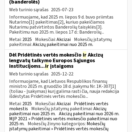
(banderolės)
Web turinio sąrašas
2025-07-23
Informuojame, kad 2025 m. liepos 9 d. buvo priimtas
Nutarimo[1] pakeitimas[2], kuriuo pakeičiamos
Nutarimu patvirtintos Banderolių taisyklės[3].
Pakeitimu nuo 2025 m. liepos 17 d.: Banderolių...
Metai:
2025
Mokesčiai:
Akcizai
Mokesčių įstatymų
pakeitimai:
Akcizų pakeitimai nuo 2025 m.
Dėl Pridėtinės vertės mokesčio
ir
Akcizų
lengvatų taikymo Europos Sąjungos
institucijoms...
ir
įstaigoms
Web turinio sąrašas
2025-12-22
Informuojame, kad Lietuvos Respublikos finansų
ministro 2025 m. gruodžio 18 d. įsakymu Nr. 1K-307[1]
(toliau - Įsakymas) kurį galima rasti čia, nauja redakcija
išdėstytas Pridėtinės vertės mokesčio...
Metai:
2025
Mokesčiai:
Akcizai
Pridėtinės vertės
mokestis
Mokesčių įstatymų pakeitimai:
Akcizų
pakeitimai nuo 2025 m.
Akcizų pakeitimai nuo 2026 m.
MĮP 2021 » Pridėtinės vertės mokesčio pakeitimai nuo
2025 m.
Mokesčių žinyno kategorijos:
Mokesčių
įstatymų pakeitimai » Pridėtinės vertės mokesčių