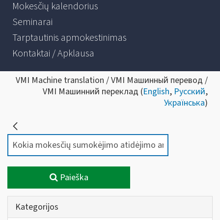
Mokesčių kalendorius
Seminarai
Tarptautinis apmokestinimas
Kontaktai / Apklausa
VMI Machine translation / VMI Машинный перевод /
VMI Машинний переклад (
English
,
Русский
,
Українська
)
Paieška
Kategorijos