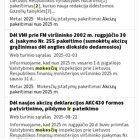
Lietuvos Respublikos Vyriausybės nutarimo[1]
pakeitimas[
2
], kuriuo nauja redakcija išdėstomos
Gazolių taisyklės[3]....
Metai:
2025
Mokesčių įstatymų pakeitimai:
Akcizų
pakeitimai nuo 2025 m.
Dėl VMI prie FM viršininko 2002 m. rugpjūčio 30
d. įsakymo Nr. 255 pakeitimo (sumokėtų akcizų
grąžinimas dėl anglies dioksido dedamosios)
Web turinio sąrašas
2025-02-03
Informuojame, kad nuo 2025 m. vasario 1 d. įsigaliojo
Valstybinės
mokesčių
inspekcijos prie Lietuvos
Respublikos finansų ministerijos viršininko 2025 m.
sausio 31 d....
Metai:
2025
Mokesčių įstatymų pakeitimai:
Akcizų
pakeitimai nuo 2025 m.
Dėl naujos akcizų deklaracijos AKC430 formos
patvirtinimo, pildymo
ir
pateikimo
Web turinio sąrašas
2025-08-22
Informuojame, kad 2025 m. rugpjūčio 20 d. buvo priimtas
Valstybinės
mokesčių
inspekcijos prie Lietuvos
Respublikos finansų ministerijos viršininko įsakymas Nr.