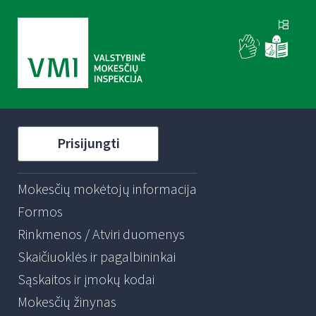
Prisijungti
Mokesčių mokėtojų informacija
Formos
Rinkmenos / Atviri duomenys
Skaičiuoklės ir pagalbininkai
Sąskaitos ir įmokų kodai
Mokesčių žinynas