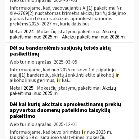
Web turinio sąrašas
2024-07-03
Informuojame, kad, vadovaujantis AĮ[1] pakeitimu Nr.
XIV-2769[2] nustatomas trimetis akcizų tarifų didėjimo
planas tam tikroms akcizais apmokestinamoms
prekėms 2025–2027 m., kurių dalis bus...
Metai:
2024
Mokesčių įstatymų pakeitimai:
Akcizų
pakeitimai nuo 2025 m.
Akcizų pakeitimai nuo 2026 m.
Dėl su banderolėmis susijusių teisės aktų
pasikeitimų
Web turinio sąrašas
2025-03-05
Informuojame, kad nuo 2025 m. kovo 1 d. įsigaliojo
nauji[1] banderolių, skirtų ženklinti etilo alkoholį
ir
alkoholinius gėrimus,
ir
kai...
Metai:
2025
Mokesčių įstatymų pakeitimai:
Akcizų
pakeitimai nuo 2025 m.
Dėl kai kurių akcizais apmokestinamų prekių
apyvartos duomenų pateikimo taisyklių
pakeitimo
Web turinio sąrašas
2025-12-01
Informuojame, kad buvo priimtas
ir
nuo 2025 m.
lapkričio 29 d. įsigaliojo Valstybinės mokesčių