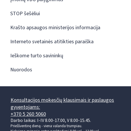
STOP šešėliui
Krašto apsaugos ministerijos informacija
Interneto svetainės atitikties paraiška
Ieškome turto savininkų
Nuorodos
Konsultacijos mokesčių klausimais ir paslaugos
gyventojams:
+370 5 260 5060
Darbo laikas: I-IV 8.00-17.00, V 8.00-15.45.
Prieššventinę dieną - viena valanda trumpiau.