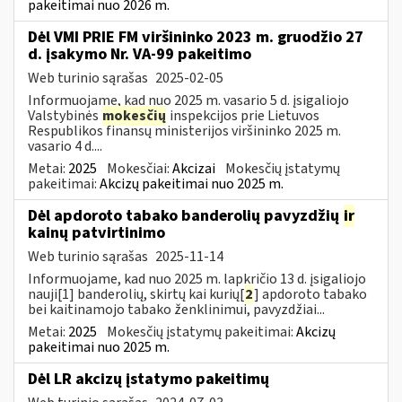
pakeitimai nuo 2026 m.
Dėl VMI PRIE FM viršininko 2023 m. gruodžio 27
d. įsakymo Nr. VA-99 pakeitimo
Web turinio sąrašas
2025-02-05
Informuojame, kad nuo 2025 m. vasario 5 d. įsigaliojo
Valstybinės
mokesčių
inspekcijos prie Lietuvos
Respublikos finansų ministerijos viršininko 2025 m.
vasario 4 d....
Metai:
2025
Mokesčiai:
Akcizai
Mokesčių įstatymų
pakeitimai:
Akcizų pakeitimai nuo 2025 m.
Dėl apdoroto tabako banderolių pavyzdžių
ir
kainų patvirtinimo
Web turinio sąrašas
2025-11-14
Informuojame, kad nuo 2025 m. lapkričio 13 d. įsigaliojo
nauji[1] banderolių, skirtų kai kurių[
2
] apdoroto tabako
bei kaitinamojo tabako ženklinimui, pavyzdžiai...
Metai:
2025
Mokesčių įstatymų pakeitimai:
Akcizų
pakeitimai nuo 2025 m.
Dėl LR akcizų įstatymo pakeitimų