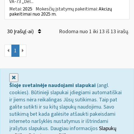
VA-73 „Dėl...
Metai:
2025
Mokesčių įstatymų pakeitimai:
Akcizų
pakeitimai nuo 2025 m.
30 Įrašų(-ai)
Rodoma nuo 1 iki 13 iš 13 irašų.
1
Uždaryti
Šioje svetainėje naudojami slapukai
(angl.
cookies). Būtinieji slapukai įdiegiami automatiškai
ir jiems nėra reikalingas Jūsų sutikimas. Taip pat
galite sutikti ir su kitų slapukų naudojimu. Savo
sutikimą bet kada galėsite atšaukti pakeisdami
interneto naršyklės nustatymus ir ištrindami
įrašytus slapukus. Daugiau informacijos
Slapukų