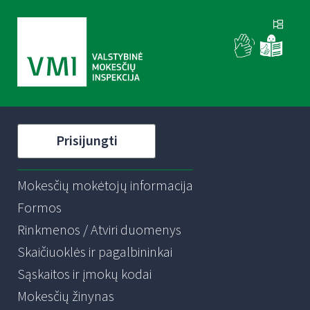
Prisijungti
Mokesčių mokėtojų informacija
Formos
Rinkmenos / Atviri duomenys
Skaičiuoklės ir pagalbininkai
Sąskaitos ir įmokų kodai
Mokesčių žinynas