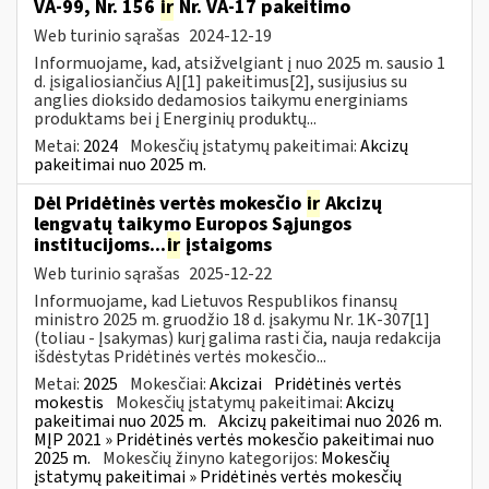
VA-99, Nr. 156
ir
Nr. VA-17 pakeitimo
Web turinio sąrašas
2024-12-19
Informuojame, kad, atsižvelgiant į nuo 2025 m. sausio 1
d. įsigaliosiančius AĮ[1] pakeitimus[2], susijusius su
anglies dioksido dedamosios taikymu energiniams
produktams bei į Energinių produktų...
Metai:
2024
Mokesčių įstatymų pakeitimai:
Akcizų
pakeitimai nuo 2025 m.
Dėl Pridėtinės vertės mokesčio
ir
Akcizų
lengvatų taikymo Europos Sąjungos
institucijoms...
ir
įstaigoms
Web turinio sąrašas
2025-12-22
Informuojame, kad Lietuvos Respublikos finansų
ministro 2025 m. gruodžio 18 d. įsakymu Nr. 1K-307[1]
(toliau - Įsakymas) kurį galima rasti čia, nauja redakcija
išdėstytas Pridėtinės vertės mokesčio...
Metai:
2025
Mokesčiai:
Akcizai
Pridėtinės vertės
mokestis
Mokesčių įstatymų pakeitimai:
Akcizų
pakeitimai nuo 2025 m.
Akcizų pakeitimai nuo 2026 m.
MĮP 2021 » Pridėtinės vertės mokesčio pakeitimai nuo
2025 m.
Mokesčių žinyno kategorijos:
Mokesčių
įstatymų pakeitimai » Pridėtinės vertės mokesčių