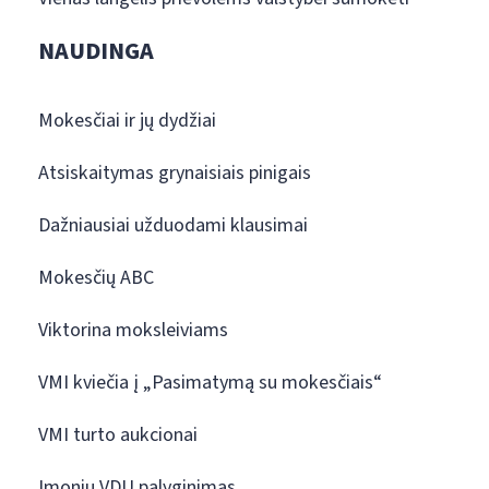
NAUDINGA
Mokesčiai ir jų dydžiai
Atsiskaitymas grynaisiais pinigais
Dažniausiai užduodami klausimai
Mokesčių ABC
Viktorina moksleiviams
VMI kviečia į „Pasimatymą su mokesčiais“
VMI turto aukcionai
Įmonių VDU palyginimas