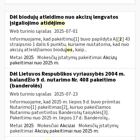
Dėl biodujų atleidimo nuo akcizų lengvatos
įsigaliojimo
atidėjimo
Web turinio sąrašas
2025-07-01
Informuojame, kad pakeitimu[1] buvo papildyta AĮ[
2
] 43
straipsnio 1 dalis 6 punktu, kuriame nustatoma, kad nuo
akcizų atleidžiamos biodu
jos
, kaip...
Metai:
2025
Mokesčių įstatymų pakeitimai:
Akcizų
pakeitimai nuo 2025 m.
Dėl Lietuvos Respublikos vyriausybės 2004 m.
balandžio 9 d. nutarimo Nr. 408 pakeitimo
(banderolės)
Web turinio sąrašas
2025-07-23
Informuojame, kad 2025 m. liepos 9 d. buvo priimtas
Nutarimo[1] pakeitimas[2], kuriuo pakeičiamos
Nutarimu patvirtintos Banderolių taisyklės[3].
Pakeitimu nuo 2025 m. liepos 17 d.: Banderolių...
Metai:
2025
Mokesčiai:
Akcizai
Mokesčių įstatymų
pakeitimai:
Akcizų pakeitimai nuo 2025 m.