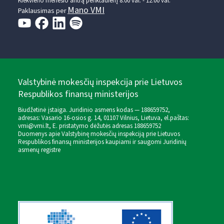
Kiekvieno mėnesio antrą penktadienį 8.00 val. - 12.00 val.
Mano VMI
Paklausimas per
Valstybinė mokesčių inspekcija prie Lietuvos
Respublikos finansų ministerijos
Biudžetinė įstaiga. Juridinio asmens kodas — 188659752,
adresas: Vasario 16-osios g. 14, 01107 Vilnius, Lietuva, el.paštas:
vmi@vmi.lt
, E. pristatymo dėžutės adresas 188659752
Duomenys apie Valstybinę mokesčių inspekciją prie Lietuvos
Respublikos finansų ministerijos kaupiami ir saugomi Juridinių
asmenų registre