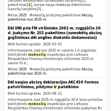
Lietuvos Respublikos Vyriausybės nutarimo[1]
pakeitimas[
2
], kuriuo nauja redakcija išdėstomos
Gazolių taisyklės[3]....
Metai:
2025
Mokesčių įstatymų pakeitimai:
Akcizų
pakeitimai nuo 2025 m.
Dėl VMI prie FM viršininko 2002 m. rugpjūčio 30
d. įsakymo Nr. 255 pakeitimo (sumokėtų akcizų
grąžinimas dėl anglies dioksido dedamosios)
Web turinio sąrašas
2025-02-03
Informuojame, kad nuo 2025 m. vasario 1 d. įsigaliojo
Valstybinės
mokesčių
inspekcijos prie Lietuvos
Respublikos finansų ministerijos viršininko 2025 m.
sausio 31 d....
Metai:
2025
Mokesčių įstatymų pakeitimai:
Akcizų
pakeitimai nuo 2025 m.
Dėl naujos akcizų deklaracijos AKC430 formos
patvirtinimo, pildymo
ir
pateikimo
Web turinio sąrašas
2025-08-22
Informuojame, kad 2025 m. rugpjūčio 20 d. buvo priimtas
Valstybinės
mokesčių
inspekcijos prie Lietuvos
Respublikos finansų ministerijos viršininko įsakymas Nr.