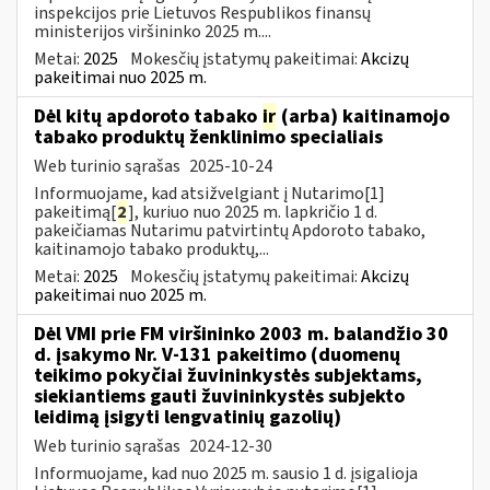
inspekcijos prie Lietuvos Respublikos finansų
ministerijos viršininko 2025 m....
Metai:
2025
Mokesčių įstatymų pakeitimai:
Akcizų
pakeitimai nuo 2025 m.
Dėl kitų apdoroto tabako
ir
(arba) kaitinamojo
tabako produktų ženklinimo specialiais
Web turinio sąrašas
2025-10-24
Informuojame, kad atsižvelgiant į Nutarimo[1]
pakeitimą[
2
], kuriuo nuo 2025 m. lapkričio 1 d.
pakeičiamas Nutarimu patvirtintų Apdoroto tabako,
kaitinamojo tabako produktų,...
Metai:
2025
Mokesčių įstatymų pakeitimai:
Akcizų
pakeitimai nuo 2025 m.
Dėl VMI prie FM viršininko 2003 m. balandžio 30
d. įsakymo Nr. V-131 pakeitimo (duomenų
teikimo pokyčiai žuvininkystės subjektams,
siekiantiems gauti žuvininkystės subjekto
leidimą įsigyti lengvatinių gazolių)
Web turinio sąrašas
2024-12-30
Informuojame, kad nuo 2025 m. sausio 1 d. įsigalioja