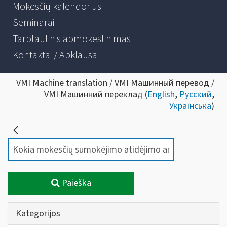
Mokesčių kalendorius
Seminarai
Tarptautinis apmokestinimas
Kontaktai / Apklausa
VMI Machine translation / VMI Машинный перевод /
VMI Машинний переклад (
English
,
Русский
,
Українська
)
Paieška
Kategorijos