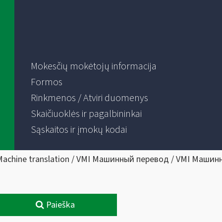
Mokesčių mokėtojų informacija
Formos
Rinkmenos / Atviri duomenys
Skaičiuoklės ir pagalbininkai
Sąskaitos ir įmokų kodai
Machine translation / VMI Машинный перевод / VMI Машин
Paieška