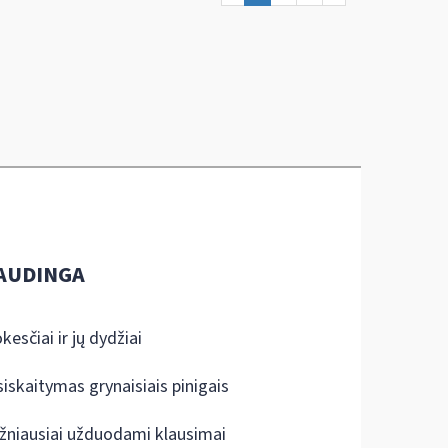
AUDINGA
kesčiai ir jų dydžiai
siskaitymas grynaisiais pinigais
žniausiai užduodami klausimai