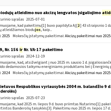
biodujų atleidimo nuo akcizų lengvatos įsigaliojimo
atid
urinio sąrašas
2025-07-01
muojame, kad pakeitimu[1] buvo papildyta AĮ[
2
] 43 straipsnio 1 
ų atleidžiamos biodu
jos
, kaip...
:
2025
Mokesčių įstatymų pakeitimai:
Akcizų pakeitimai nuo 2025
9, Nr. 156
ir
Nr. VA-17 pakeitimo
urinio sąrašas
2024-12-19
muojame, kad, atsižvelgiant į nuo 2025 m. sausio 1 d. įsigaliosianči
ido dedamosios taikymu energiniams produktams bei į Energinių p
:
2024
Mokesčių įstatymų pakeitimai:
Akcizų pakeitimai nuo 2025
Lietuvos Respublikos vyriausybės 2004 m. balandžio 9 d
derolės)
urinio sąrašas
2025-07-23
muojame, kad 2025 m. liepos 9 d. buvo priimtas Nutarimo[1] pake
rtintos Banderolių taisyklės[3]. Pakeitimu nuo 2025 m. liepos 17 d.: