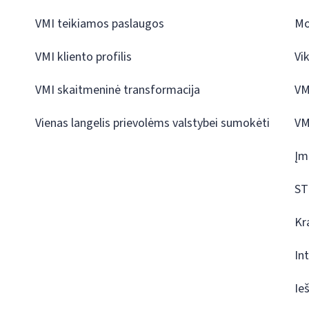
VMI teikiamos paslaugos
Mo
VMI kliento profilis
Vi
VMI skaitmeninė transformacija
VM
Vienas langelis prievolėms valstybei sumokėti
VM
Įm
ST
Kr
In
Ie