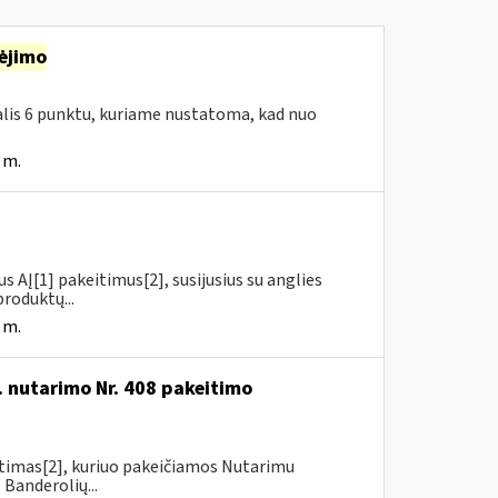
ėjimo
dalis 6 punktu, kuriame nustatoma, kad nuo
 m.
us AĮ[1] pakeitimus[2], susijusius su anglies
roduktų...
 m.
. nutarimo Nr. 408 pakeitimo
itimas[2], kuriuo pakeičiamos Nutarimu
 Banderolių...