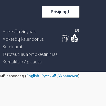
Prisijungti
Mokesčių žinynas
Mokesčių kalendorius
Seminarai
Tarptautinis apmokestinimas
Kontaktai / Apklausa
ний переклад (
English
,
Русский
,
Українська
)