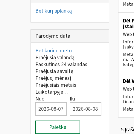
Metai
Bet kurį aplanką
Dėl 
įsta
Web t
Parodymo data
Infor
Įsaky
Bet kuriuo metu
Metai
Praėjusią valandą
m.
A
Paskutines 24 valandas
kateg
Praėjusią savaitę
Praėjusį mėnesį
Dėl 
Praėjusiais metais
Web t
Laikotarpyje…
Infor
Nuo
Iki
finan
Metai
Paieška
5 Įraš