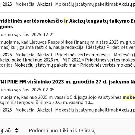
:
2025
Mokesčiai:
Akcizai
Mokesčių įstatymų pakeitimai:
Akcizų 
Pridėtinės vertės mokesčio
ir
Akcizų lengvatų taikymo Eu
igoms
urinio sąrašas
2025-12-22
muojame, kad Lietuvos Respublikos finansų ministro 2025 m. gruodž
mas) kurį galima rasti čia, nauja redakcija išdėstytas Pridėtinės ve
:
2025
Mokesčiai:
Akcizai
Pridėtinės vertės mokestis
Mokesčių 
kcizų pakeitimai nuo 2026 m.
MĮP 2021 » Pridėtinės vertės mokes
orijos:
Mokesčių įstatymų pakeitimai » Pridėtinės vertės mokesči
VMI PRIE FM viršininko 2023 m. gruodžio 27 d. įsakymo N
urinio sąrašas
2025-02-05
muojame, kad nuo 2025 m. vasario 5 d. įsigaliojo Valstybinės
moke
sų ministerijos viršininko 2025 m. vasario 4 d....
:
2025
Mokesčiai:
Akcizai
Mokesčių įstatymų pakeitimai:
Akcizų 
ų(-ai)
Rodoma nuo 1 iki 5 iš 13 irašų.