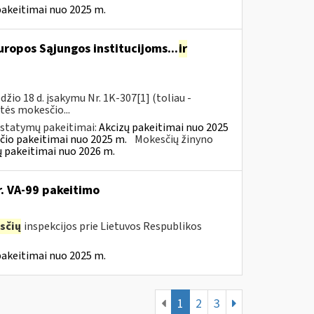
pakeitimai nuo 2025 m.
ropos Sąjungos institucijoms...
ir
io 18 d. įsakymu Nr. 1K-307[1] (toliau -
rtės mokesčio...
įstatymų pakeitimai:
Akcizų pakeitimai nuo 2025
čio pakeitimai nuo 2025 m.
Mokesčių žinyno
ų pakeitimai nuo 2026 m.
r. VA-99 pakeitimo
sčių
inspekcijos prie Lietuvos Respublikos
pakeitimai nuo 2025 m.
1
2
3