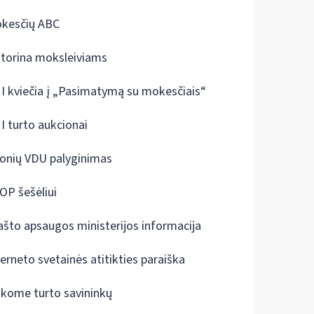
kesčių ABC
ktorina moksleiviams
I kviečia į „Pasimatymą su mokesčiais“
I turto aukcionai
onių VDU palyginimas
OP šešėliui
ašto apsaugos ministerijos informacija
terneto svetainės atitikties paraiška
škome turto savininkų