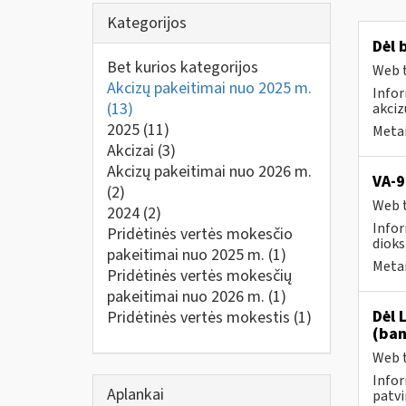
Kategorijos
Dėl 
Bet kurios kategorijos
Web t
Akcizų pakeitimai nuo 2025 m.
Infor
(13)
akciz
2025
(11)
Metai
Akcizai
(3)
Akcizų pakeitimai nuo 2026 m.
VA-9
(2)
Web t
2024
(2)
Infor
Pridėtinės vertės mokesčio
dioks
pakeitimai nuo 2025 m.
(1)
Metai
Pridėtinės vertės mokesčių
pakeitimai nuo 2026 m.
(1)
Dėl 
Pridėtinės vertės mokestis
(1)
(ban
Web t
Infor
Aplankai
patvi