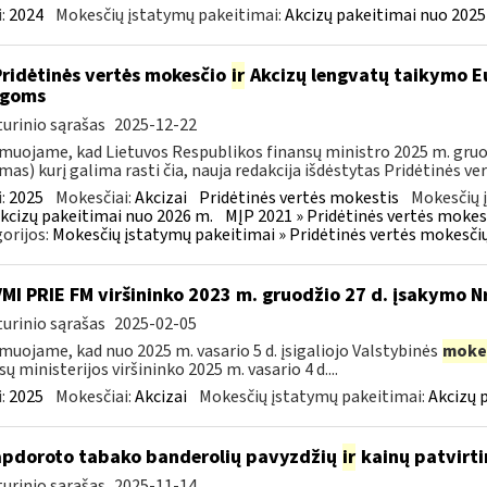
:
2024
Mokesčių įstatymų pakeitimai:
Akcizų pakeitimai nuo 2025
Pridėtinės vertės mokesčio
ir
Akcizų lengvatų taikymo Eu
igoms
urinio sąrašas
2025-12-22
muojame, kad Lietuvos Respublikos finansų ministro 2025 m. gruodž
mas) kurį galima rasti čia, nauja redakcija išdėstytas Pridėtinės ve
:
2025
Mokesčiai:
Akcizai
Pridėtinės vertės mokestis
Mokesčių 
kcizų pakeitimai nuo 2026 m.
MĮP 2021 » Pridėtinės vertės mokes
orijos:
Mokesčių įstatymų pakeitimai » Pridėtinės vertės mokesči
VMI PRIE FM viršininko 2023 m. gruodžio 27 d. įsakymo N
urinio sąrašas
2025-02-05
muojame, kad nuo 2025 m. vasario 5 d. įsigaliojo Valstybinės
moke
sų ministerijos viršininko 2025 m. vasario 4 d....
:
2025
Mokesčiai:
Akcizai
Mokesčių įstatymų pakeitimai:
Akcizų 
apdoroto tabako banderolių pavyzdžių
ir
kainų patvirt
urinio sąrašas
2025-11-14