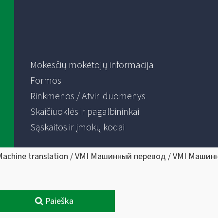
Mokesčių mokėtojų informacija
Formos
Rinkmenos / Atviri duomenys
Skaičiuoklės ir pagalbininkai
Sąskaitos ir įmokų kodai
Machine translation / VMI Машинный перевод / VMI Машин
Paieška