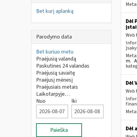
Metai
Bet kurį aplanką
Dėl 
įsta
Web t
Parodymo data
Infor
Įsaky
Bet kuriuo metu
Metai
Praėjusią valandą
m.
A
Paskutines 24 valandas
kateg
Praėjusią savaitę
Praėjusį mėnesį
Dėl 
Praėjusiais metais
Web t
Laikotarpyje…
Infor
Nuo
Iki
finan
Metai
Dėl 
Paieška
Web t