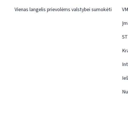
Vienas langelis prievolėms valstybei sumokėti
VM
Įm
ST
Kr
In
Ie
Nu