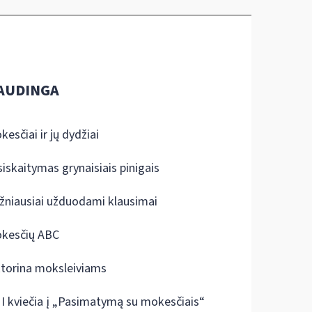
AUDINGA
kesčiai ir jų dydžiai
siskaitymas grynaisiais pinigais
žniausiai užduodami klausimai
kesčių ABC
ktorina moksleiviams
I kviečia į „Pasimatymą su mokesčiais“