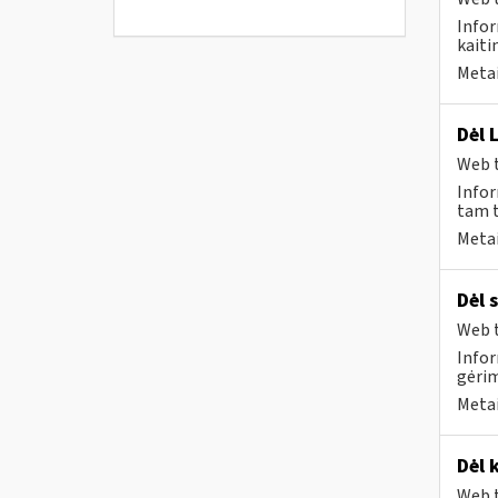
Infor
kaiti
Metai
Dėl 
Web t
Infor
tam t
Metai
Dėl 
Web t
Infor
gėri
Metai
Dėl 
Web t