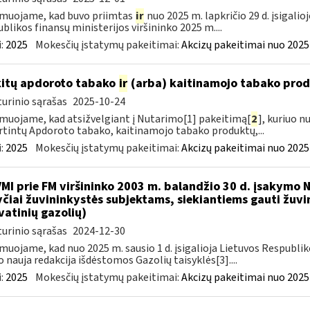
muojame, kad buvo priimtas
ir
nuo 2025 m. lapkričio 29 d. įsigali
blikos finansų ministerijos viršininko 2025 m....
:
2025
Mokesčių įstatymų pakeitimai:
Akcizų pakeitimai nuo 2025
kitų apdoroto tabako
ir
(arba) kaitinamojo tabako produ
urinio sąrašas
2025-10-24
muojame, kad atsižvelgiant į Nutarimo[1] pakeitimą[
2
], kuriuo n
rtintų Apdoroto tabako, kaitinamojo tabako produktų,...
:
2025
Mokesčių įstatymų pakeitimai:
Akcizų pakeitimai nuo 2025
VMI prie FM viršininko 2003 m. balandžio 30 d. įsakymo
čiai žuvininkystės subjektams, siekiantiems gauti žuvin
vatinių gazolių)
urinio sąrašas
2024-12-30
muojame, kad nuo 2025 m. sausio 1 d. įsigalioja Lietuvos Respubli
o nauja redakcija išdėstomos Gazolių taisyklės[3]....
:
2025
Mokesčių įstatymų pakeitimai:
Akcizų pakeitimai nuo 2025