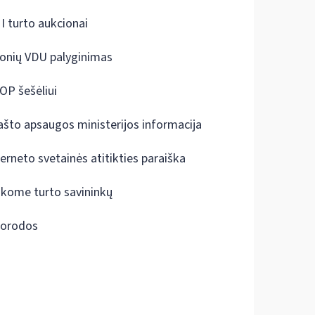
I turto aukcionai
onių VDU palyginimas
OP šešėliui
ašto apsaugos ministerijos informacija
terneto svetainės atitikties paraiška
škome turto savininkų
orodos