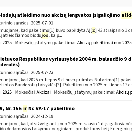
biodujų atleidimo nuo akcizų lengvatos įsigaliojimo
atid
urinio sąrašas
2025-07-01
muojame, kad pakeitimu[1] buvo papildyta AĮ[
2
] 43 straipsnio 1 
ų atleidžiamos biodu
jos
, kaip...
:
2025
Mokesčių įstatymų pakeitimai:
Akcizų pakeitimai nuo 2025
Lietuvos Respublikos vyriausybės 2004 m. balandžio 9 d
derolės)
urinio sąrašas
2025-07-23
muojame, kad 2025 m. liepos 9 d. buvo priimtas Nutarimo[1] pake
rtintos Banderolių taisyklės[3]. Pakeitimu nuo 2025 m. liepos 17 d.:
:
2025
Mokesčiai:
Akcizai
Mokesčių įstatymų pakeitimai:
Akcizų 
9, Nr. 156
ir
Nr. VA-17 pakeitimo
urinio sąrašas
2024-12-19
muojame, kad, atsižvelgiant į nuo 2025 m. sausio 1 d. įsigaliosianči
ido dedamosios taikymu energiniams produktams bei į Energinių p