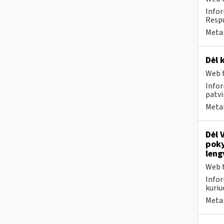
Infor
Respu
Metai
Dėl 
Web t
Infor
patvi
Metai
Dėl 
poky
leng
Web t
Infor
kuriu
Metai