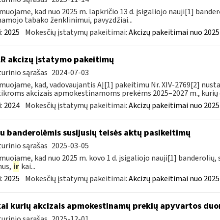
muojame, kad nuo 2025 m. lapkričio 13 d. įsigaliojo nauji[1] banderol
namojo tabako ženklinimui, pavyzdžiai...
:
2025
Mokesčių įstatymų pakeitimai:
Akcizų pakeitimai nuo 2025
LR akcizų įstatymo pakeitimų
urinio sąrašas
2024-07-03
muojame, kad, vadovaujantis AĮ[1] pakeitimu Nr. XIV-2769[2] nusta
ikroms akcizais apmokestinamoms prekėms 2025–2027 m., kurių da
:
2024
Mokesčių įstatymų pakeitimai:
Akcizų pakeitimai nuo 2025
su banderolėmis susijusių teisės aktų pasikeitimų
urinio sąrašas
2025-03-05
muojame, kad nuo 2025 m. kovo 1 d. įsigaliojo nauji[1] banderolių, s
mus,
ir
kai...
:
2025
Mokesčių įstatymų pakeitimai:
Akcizų pakeitimai nuo 2025
kai kurių akcizais apmokestinamų prekių apyvartos duo
urinio sąrašas
2025-12-01