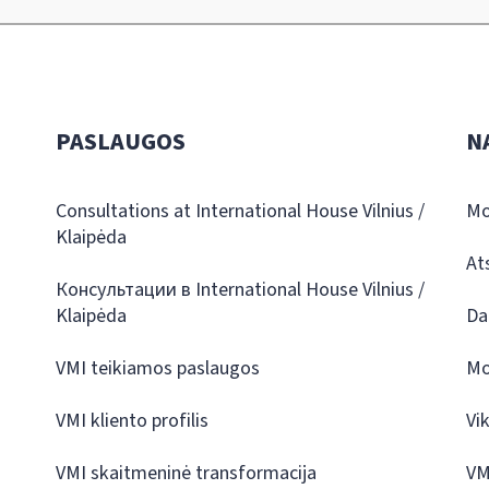
PASLAUGOS
N
Consultations at International House Vilnius /
Mo
Klaipėda
At
Консультации в International House Vilnius /
Klaipėda
Da
VMI teikiamos paslaugos
Mo
VMI kliento profilis
Vi
VMI skaitmeninė transformacija
VM