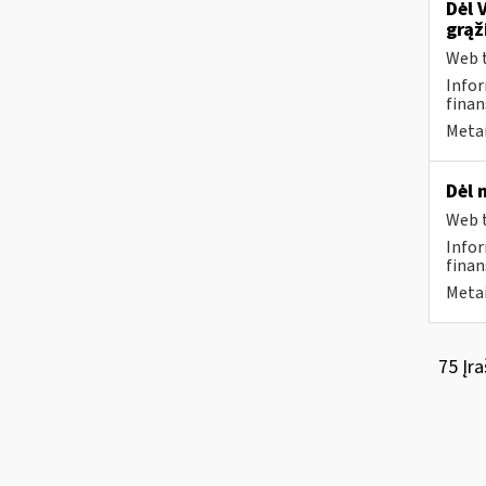
Dėl 
grąž
Web t
Infor
finan
Metai
Dėl 
Web t
Infor
finan
Metai
75 Įra