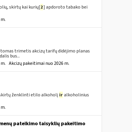
ių, skirtų kai kurių[
2
] apdoroto tabako bei
 m.
tomas trimetis akcizų tarifų didėjimo planas
lis bus...
 m.
Akcizų pakeitimai nuo 2026 m.
kirtų ženklinti etilo alkoholį
ir
alkoholinius
 m.
menų pateikimo taisyklių pakeitimo