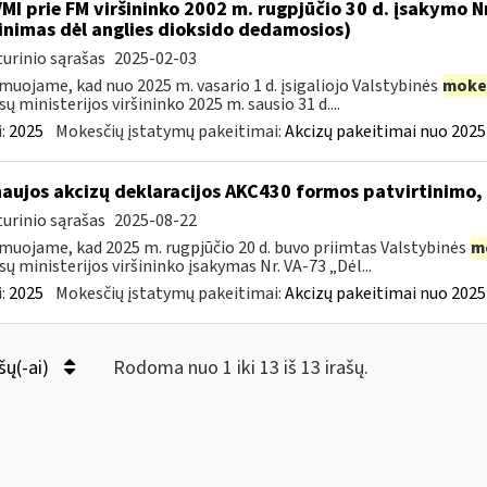
VMI prie FM viršininko 2002 m. rugpjūčio 30 d. įsakymo 
inimas dėl anglies dioksido dedamosios)
urinio sąrašas
2025-02-03
muojame, kad nuo 2025 m. vasario 1 d. įsigaliojo Valstybinės
moke
sų ministerijos viršininko 2025 m. sausio 31 d....
:
2025
Mokesčių įstatymų pakeitimai:
Akcizų pakeitimai nuo 2025
naujos akcizų deklaracijos AKC430 formos patvirtinimo
urinio sąrašas
2025-08-22
muojame, kad 2025 m. rugpjūčio 20 d. buvo priimtas Valstybinės
m
sų ministerijos viršininko įsakymas Nr. VA-73 „Dėl...
:
2025
Mokesčių įstatymų pakeitimai:
Akcizų pakeitimai nuo 2025
šų(-ai)
Rodoma nuo 1 iki 13 iš 13 irašų.