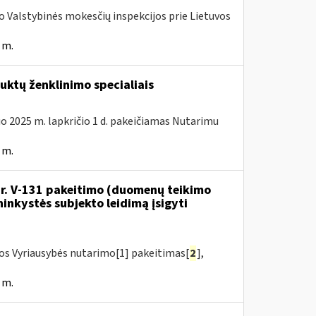
ojo Valstybinės mokesčių inspekcijos prie Lietuvos
 m.
ktų ženklinimo specialiais
uo 2025 m. lapkričio 1 d. pakeičiamas Nutarimu
 m.
 Nr. V-131 pakeitimo (duomenų teikimo
inkystės subjekto leidimą įsigyti
kos Vyriausybės nutarimo[1] pakeitimas[
2
],
 m.