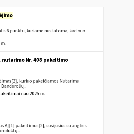
ėjimo
dalis 6 punktu, kuriame nustatoma, kad nuo
 m.
. nutarimo Nr. 408 pakeitimo
itimas[2], kuriuo pakeičiamos Nutarimu
 Banderolių...
pakeitimai nuo 2025 m.
us AĮ[1] pakeitimus[2], susijusius su anglies
roduktų...