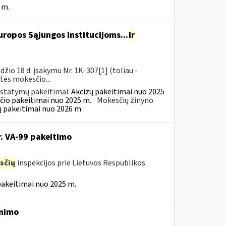
 m.
ropos Sąjungos institucijoms...
ir
io 18 d. įsakymu Nr. 1K-307[1] (toliau -
rtės mokesčio...
įstatymų pakeitimai:
Akcizų pakeitimai nuo 2025
čio pakeitimai nuo 2025 m.
Mokesčių žinyno
ų pakeitimai nuo 2026 m.
r. VA-99 pakeitimo
sčių
inspekcijos prie Lietuvos Respublikos
pakeitimai nuo 2025 m.
inimo