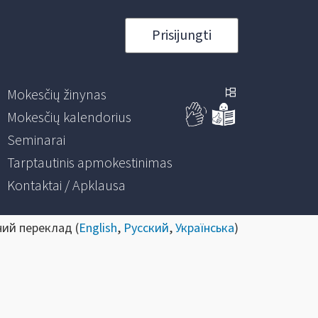
Prisijungti
Mokesčių žinynas
Mokesčių kalendorius
Seminarai
Tarptautinis apmokestinimas
Kontaktai / Apklausa
ний переклад (
English
,
Русский
,
Українська
)