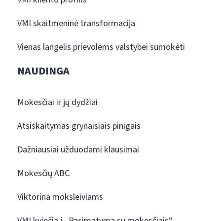
VMI skaitmeninė transformacija
Vienas langelis prievolėms valstybei sumokėti
NAUDINGA
Mokesčiai ir jų dydžiai
Atsiskaitymas grynaisiais pinigais
Dažniausiai užduodami klausimai
Mokesčių ABC
Viktorina moksleiviams
VMI kviečia į „Pasimatymą su mokesčiais“