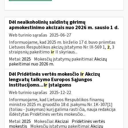
Dėl nealkoholinių saldintų gėrimų
apmokestinimo akcizais nuo 2026 m. sausio 1 d.
Web turinio sąrašas
2025-06-27
Informuojame, kad 2025 m. birželio 17 d. buvo priimtas
Lietuvos Respublikos akcizų įstatymo Nr. IX-569 1,
2
, 3
straipsnių pakeitimo
ir
II skyriaus...
Metai:
2025
Mokesčių įstatymų pakeitimai:
Akcizų
pakeitimai nuo 2026 m.
Dėl Pridėtinės vertės mokesčio
ir
Akcizų
lengvatų taikymo Europos Sąjungos
institucijoms...
ir
įstaigoms
Web turinio sąrašas
2025-12-22
Informuojame, kad Lietuvos Respublikos finansų
ministro 2025 m. gruodžio 18 d. įsakymu Nr. 1K-307[1]
(toliau - Įsakymas) kurį galima rasti čia, nauja redakcija
išdėstytas Pridėtinės vertės mokesčio...
Metai:
2025
Mokesčiai:
Akcizai
Pridėtinės vertės
mokestis
Mokesčių įstatymų pakeitimai:
Akcizų