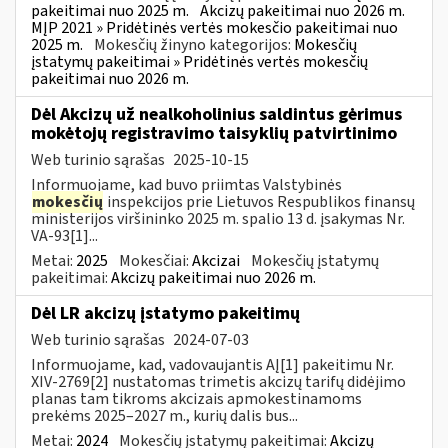
pakeitimai nuo 2025 m.
Akcizų pakeitimai nuo 2026 m.
MĮP 2021 » Pridėtinės vertės mokesčio pakeitimai nuo
2025 m.
Mokesčių žinyno kategorijos:
Mokesčių
įstatymų pakeitimai » Pridėtinės vertės mokesčių
pakeitimai nuo 2026 m.
Dėl Akcizų už nealkoholinius saldintus gėrimus
mokėtojų registravimo taisyklių patvirtinimo
Web turinio sąrašas
2025-10-15
Informuojame, kad buvo priimtas Valstybinės
mokesčių
inspekcijos prie Lietuvos Respublikos finansų
ministerijos viršininko 2025 m. spalio 13 d. įsakymas Nr.
VA-93[1]...
Metai:
2025
Mokesčiai:
Akcizai
Mokesčių įstatymų
pakeitimai:
Akcizų pakeitimai nuo 2026 m.
Dėl LR akcizų įstatymo pakeitimų
Web turinio sąrašas
2024-07-03
Informuojame, kad, vadovaujantis AĮ[1] pakeitimu Nr.
XIV-2769[2] nustatomas trimetis akcizų tarifų didėjimo
planas tam tikroms akcizais apmokestinamoms
prekėms 2025–2027 m., kurių dalis bus...
Metai:
2024
Mokesčių įstatymų pakeitimai:
Akcizų