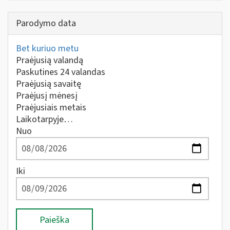
Parodymo data
Bet kuriuo metu
Praėjusią valandą
Paskutines 24 valandas
Praėjusią savaitę
Praėjusį mėnesį
Praėjusiais metais
Laikotarpyje…
Nuo
Iki
Paieška