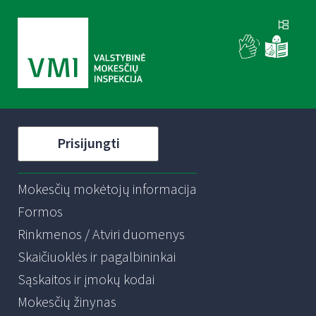
Prisijungti
Mokesčių mokėtojų informacija
Formos
Rinkmenos / Atviri duomenys
Skaičiuoklės ir pagalbininkai
Sąskaitos ir įmokų kodai
Mokesčių žinynas