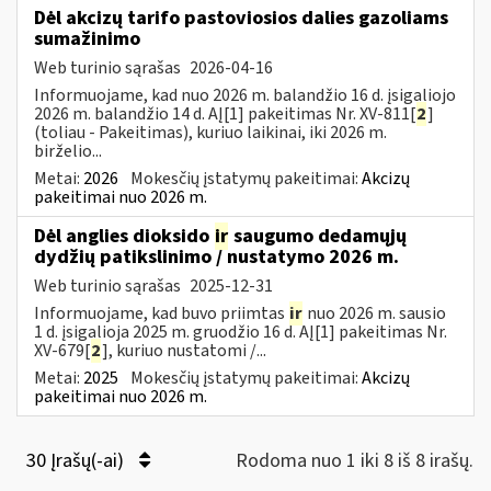
Dėl akcizų tarifo pastoviosios dalies gazoliams
sumažinimo
Web turinio sąrašas
2026-04-16
Informuojame, kad nuo 2026 m. balandžio 16 d. įsigaliojo
2026 m. balandžio 14 d. AĮ[1] pakeitimas Nr. XV-811[
2
]
(toliau - Pakeitimas), kuriuo laikinai, iki 2026 m.
birželio...
Metai:
2026
Mokesčių įstatymų pakeitimai:
Akcizų
pakeitimai nuo 2026 m.
Dėl anglies dioksido
ir
saugumo dedamųjų
dydžių patikslinimo / nustatymo 2026 m.
Web turinio sąrašas
2025-12-31
Informuojame, kad buvo priimtas
ir
nuo 2026 m. sausio
1 d. įsigalioja 2025 m. gruodžio 16 d. AĮ[1] pakeitimas Nr.
XV-679[
2
], kuriuo nustatomi /...
Metai:
2025
Mokesčių įstatymų pakeitimai:
Akcizų
pakeitimai nuo 2026 m.
30 Įrašų(-ai)
Rodoma nuo 1 iki 8 iš 8 irašų.