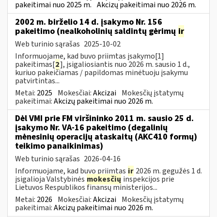
pakeitimai nuo 2025 m.
Akcizų pakeitimai nuo 2026 m.
2002 m. birželio 14 d. įsakymo Nr. 156
pakeitimo (nealkoholinių saldintų gėrimų
ir
Web turinio sąrašas
2025-10-02
Informuojame, kad buvo priimtas įsakymo[1]
pakeitimas[
2
], įsigaliosiantis nuo 2026 m. sausio 1 d.,
kuriuo pakeičiamas / papildomas minėtuoju įsakymu
patvirtintas...
Metai:
2025
Mokesčiai:
Akcizai
Mokesčių įstatymų
pakeitimai:
Akcizų pakeitimai nuo 2026 m.
Dėl VMI prie FM viršininko 2011 m. sausio 25 d.
įsakymo Nr. VA-16 pakeitimo (degalinių
mėnesinių operacijų ataskaitų (AKC410 formų)
teikimo panaikinimas)
Web turinio sąrašas
2026-04-16
Informuojame, kad buvo priimtas
ir
2026 m. gegužės 1 d.
įsigalioja Valstybinės
mokesčių
inspekcijos prie
Lietuvos Respublikos finansų ministerijos...
Metai:
2026
Mokesčiai:
Akcizai
Mokesčių įstatymų
pakeitimai:
Akcizų pakeitimai nuo 2026 m.