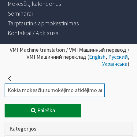
Mokesčių kalendorius
Seminarai
Tarptautinis apmokestinimas
Kontaktai / Apklausa
VMI Machine translation / VMI Машинный перевод /
VMI Машинний переклад (
English
,
Русский
,
Українська
)
Paieška
Kategorijos