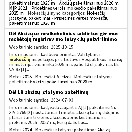
pakeitimai nuo 2025 m.
Akcizų pakeitimai nuo 2026 m.
MĮP 2021 » Pridėtinės vertės mokesčio pakeitimai nuo
2025 m.
Mokesčių žinyno kategorijos:
Mokesčių
įstatymų pakeitimai » Pridėtinės vertės mokesčių
pakeitimai nuo 2026 m.
Dėl Akcizų už nealkoholinius saldintus gėrimus
mokėtojų registravimo taisyklių patvirtinimo
Web turinio sąrašas
2025-10-15
Informuojame, kad buvo priimtas Valstybinės
mokesčių
inspekcijos prie Lietuvos Respublikos finansų
ministerijos viršininko 2025 m. spalio 13 d. įsakymas Nr.
VA-93[1]...
Metai:
2025
Mokesčiai:
Akcizai
Mokesčių įstatymų
pakeitimai:
Akcizų pakeitimai nuo 2026 m.
Dėl LR akcizų įstatymo pakeitimų
Web turinio sąrašas
2024-07-03
Informuojame, kad, vadovaujantis AĮ[1] pakeitimu Nr.
XIV-2769[2] nustatomas trimetis akcizų tarifų didėjimo
planas tam tikroms akcizais apmokestinamoms
prekėms 2025–2027 m., kurių dalis bus...
Metai:
2024
Mokesčių įstatymų pakeitimai:
Akcizų