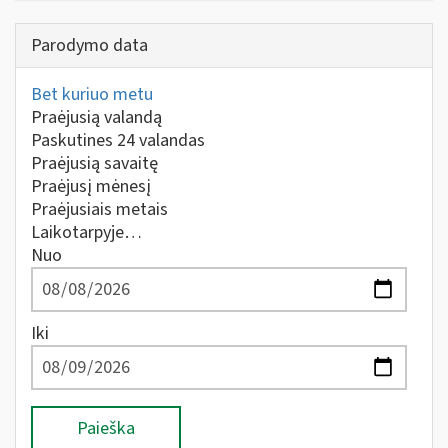
Parodymo data
Bet kuriuo metu
Praėjusią valandą
Paskutines 24 valandas
Praėjusią savaitę
Praėjusį mėnesį
Praėjusiais metais
Laikotarpyje…
Nuo
Iki
Paieška