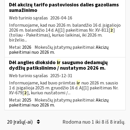
Dėl akcizų tarifo pastoviosios dalies gazoliams
sumažinimo
Web turinio sąrašas
2026-04-16
Informuojame, kad nuo 2026 m. balandžio 16 d. įsigaliojo
2026 m. balandžio 14 d. AĮ[1] pakeitimas Nr. XV-811[
2
]
(toliau - Pakeitimas), kuriuo laikinai, iki 2026 m.
birželio...
Metai:
2026
Mokesčių įstatymų pakeitimai:
Akcizų
pakeitimai nuo 2026 m.
Dėl anglies dioksido
ir
saugumo dedamųjų
dydžių patikslinimo / nustatymo 2026 m.
Web turinio sąrašas
2025-12-31
Informuojame, kad buvo priimtas
ir
nuo 2026 m. sausio
1 d. įsigalioja 2025 m. gruodžio 16 d. AĮ[1] pakeitimas Nr.
XV-679[
2
], kuriuo nustatomi /...
Metai:
2025
Mokesčių įstatymų pakeitimai:
Akcizų
pakeitimai nuo 2026 m.
20 Įrašų(-ai)
Rodoma nuo 1 iki 8 iš 8 irašų.