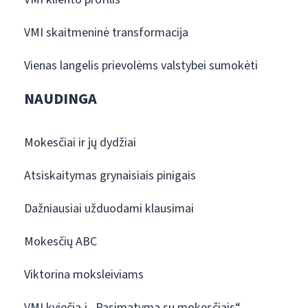
VMI skaitmeninė transformacija
Vienas langelis prievolėms valstybei sumokėti
NAUDINGA
Mokesčiai ir jų dydžiai
Atsiskaitymas grynaisiais pinigais
Dažniausiai užduodami klausimai
Mokesčių ABC
Viktorina moksleiviams
VMI kviečia į „Pasimatymą su mokesčiais“