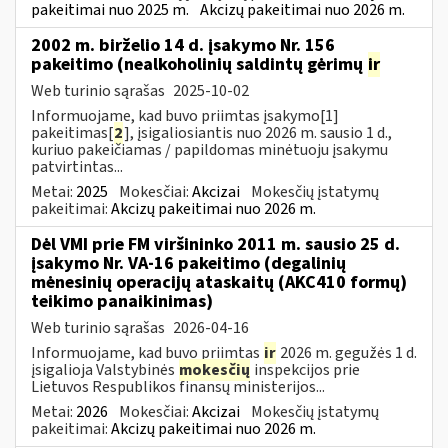
pakeitimai nuo 2025 m.
Akcizų pakeitimai nuo 2026 m.
2002 m. birželio 14 d. įsakymo Nr. 156
pakeitimo (nealkoholinių saldintų gėrimų
ir
Web turinio sąrašas
2025-10-02
Informuojame, kad buvo priimtas įsakymo[1]
pakeitimas[
2
], įsigaliosiantis nuo 2026 m. sausio 1 d.,
kuriuo pakeičiamas / papildomas minėtuoju įsakymu
patvirtintas...
Metai:
2025
Mokesčiai:
Akcizai
Mokesčių įstatymų
pakeitimai:
Akcizų pakeitimai nuo 2026 m.
Dėl VMI prie FM viršininko 2011 m. sausio 25 d.
įsakymo Nr. VA-16 pakeitimo (degalinių
mėnesinių operacijų ataskaitų (AKC410 formų)
teikimo panaikinimas)
Web turinio sąrašas
2026-04-16
Informuojame, kad buvo priimtas
ir
2026 m. gegužės 1 d.
įsigalioja Valstybinės
mokesčių
inspekcijos prie
Lietuvos Respublikos finansų ministerijos...
Metai:
2026
Mokesčiai:
Akcizai
Mokesčių įstatymų
pakeitimai:
Akcizų pakeitimai nuo 2026 m.