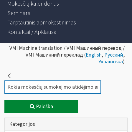
Mokesčių kalendorius
Seminarai
Tarptautinis apmokestinimas
Kontaktai / Apklausa
VMI Machine translation / VMI Машинный перевод /
VMI Машинний переклад (
English
,
Русский
,
Українська
)
Paieška
Kategorijos