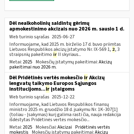
Dėl nealkoholinių saldintų gėrimų
apmokestinimo akcizais nuo 2026 m. sausio 1 d.
Web turinio sąrašas
2025-06-27
Informuojame, kad 2025 m. birželio 17 d. buvo priimtas
Lietuvos Respublikos akcizų įstatymo Nr. IX-569 1,
2
, 3
straipsnių pakeitimo
ir
II skyriaus...
Metai:
2025
Mokesčių įstatymų pakeitimai:
Akcizų
pakeitimai nuo 2026 m.
Dėl Pridėtinės vertės mokesčio
ir
Akcizų
lengvatų taikymo Europos Sąjungos
institucijoms...
ir
įstaigoms
Web turinio sąrašas
2025-12-22
Informuojame, kad Lietuvos Respublikos finansų
ministro 2025 m. gruodžio 18 d. įsakymu Nr. 1K-307[1]
(toliau - Įsakymas) kurį galima rasti čia, nauja redakcija
išdėstytas Pridėtinės vertės mokesčio...
Metai:
2025
Mokesčiai:
Akcizai
Pridėtinės vertės
mokestis
Mokesčių įstatymų pakeitimai:
Akcizų