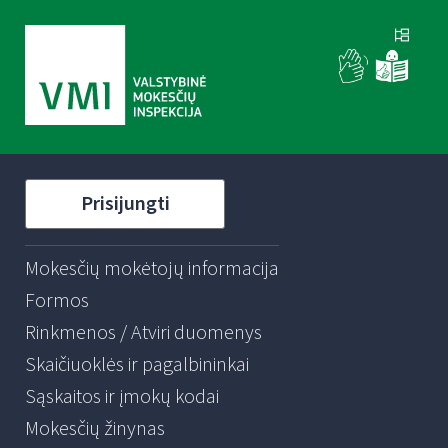
Prisijungti
Mokesčių mokėtojų informacija
Formos
Rinkmenos / Atviri duomenys
Skaičiuoklės ir pagalbininkai
Sąskaitos ir įmokų kodai
Mokesčių žinynas