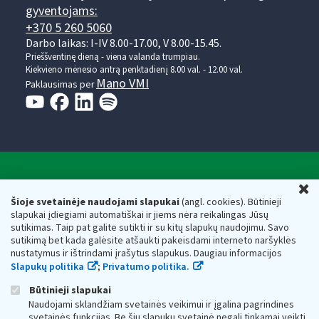
gyventojams:
+370 5 260 5060
Darbo laikas: I-IV 8.00-17.00, V 8.00-15.45.
Prieššventinę dieną - viena valanda trumpiau.
Kiekvieno mėnesio antrą penktadienį 8.00 val. - 12.00 val.
Mano VMI
Paklausimas per
Valstybinė mokesčių inspekcija prie Lietuvos
U
Respublikos finansų ministerijos
Šioje svetainėje naudojami slapukai
(angl. cookies). Būtinieji
slapukai įdiegiami automatiškai ir jiems nėra reikalingas Jūsų
Biudžetinė įstaiga. Juridinio asmens kodas — 188659752,
sutikimas. Taip pat galite sutikti ir su kitų slapukų naudojimu. Savo
adresas: Vasario 16-osios g. 14, 01107 Vilnius, Lietuva, el.paštas:
sutikimą bet kada galėsite atšaukti pakeisdami interneto naršyklės
vmi@vmi.lt
, E. pristatymo dėžutės adresas 188659752
nustatymus ir ištrindami įrašytus slapukus. Daugiau informacijos
Duomenys apie Valstybinę mokesčių inspekciją prie Lietuvos
Slapukų politika
;
Privatumo politika.
Respublikos finansų ministerijos kaupiami ir saugomi Juridinių
asmenų registre
Būtinieji slapukai
Naudojami sklandžiam svetainės veikimui ir įgalina pagrindines
svetainės funkcijas. Be šių slapukų svetainė negali tinkamai veikti.