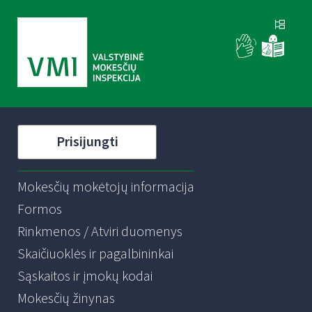
Prisijungti
Mokesčių mokėtojų informacija
Formos
Rinkmenos / Atviri duomenys
Skaičiuoklės ir pagalbininkai
Sąskaitos ir įmokų kodai
Mokesčių žinynas