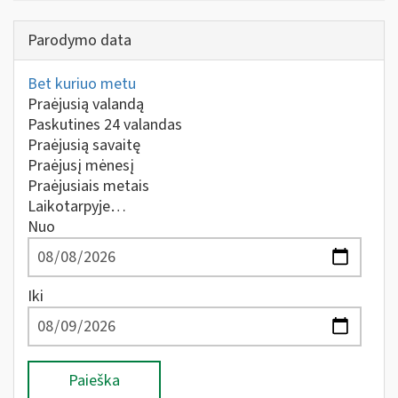
Parodymo data
Bet kuriuo metu
Praėjusią valandą
Paskutines 24 valandas
Praėjusią savaitę
Praėjusį mėnesį
Praėjusiais metais
Laikotarpyje…
Nuo
Iki
Paieška