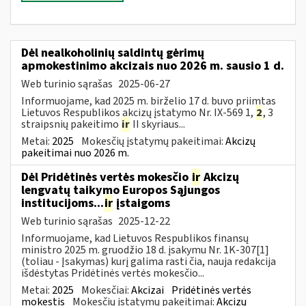
Dėl nealkoholinių saldintų gėrimų
apmokestinimo akcizais nuo 2026 m. sausio 1 d.
Web turinio sąrašas
2025-06-27
Informuojame, kad 2025 m. birželio 17 d. buvo priimtas
Lietuvos Respublikos akcizų įstatymo Nr. IX-569 1,
2
, 3
straipsnių pakeitimo
ir
II skyriaus...
Metai:
2025
Mokesčių įstatymų pakeitimai:
Akcizų
pakeitimai nuo 2026 m.
Dėl Pridėtinės vertės mokesčio
ir
Akcizų
lengvatų taikymo Europos Sąjungos
institucijoms...
ir
įstaigoms
Web turinio sąrašas
2025-12-22
Informuojame, kad Lietuvos Respublikos finansų
ministro 2025 m. gruodžio 18 d. įsakymu Nr. 1K-307[1]
(toliau - Įsakymas) kurį galima rasti čia, nauja redakcija
išdėstytas Pridėtinės vertės mokesčio...
Metai:
2025
Mokesčiai:
Akcizai
Pridėtinės vertės
mokestis
Mokesčių įstatymų pakeitimai:
Akcizų