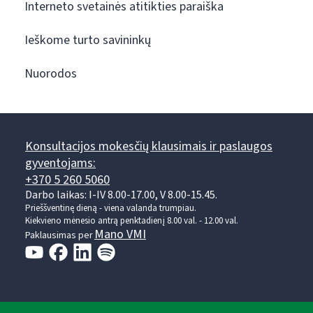
Interneto svetainės atitikties paraiška
Ieškome turto savininkų
Nuorodos
Konsultacijos mokesčių klausimais ir paslaugos
gyventojams:
+370 5 260 5060
Darbo laikas: I-IV 8.00-17.00, V 8.00-15.45.
Prieššventinę dieną - viena valanda trumpiau.
Kiekvieno mėnesio antrą penktadienį 8.00 val. - 12.00 val.
Mano VMI
Paklausimas per