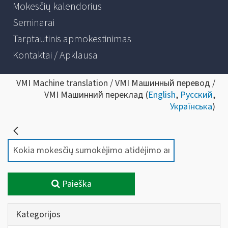
Mokesčių kalendorius
Seminarai
Tarptautinis apmokestinimas
Kontaktai / Apklausa
VMI Machine translation / VMI Машинный перевод /
VMI Машинний переклад (
English
,
Русский
,
Українська
)
Paieška
Kategorijos