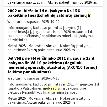
pakeitimai nuo 2025 m.
Akcizų pakeitimai nuo 2026 m.
2002 m. birželio 14 d. įsakymo Nr. 156
pakeitimo (nealkoholinių saldintų gėrimų
ir
Web turinio sąrašas
2025-10-02
Informuojame, kad buvo priimtas įsakymo[1]
pakeitimas[
2
], įsigaliosiantis nuo 2026 m. sausio 1 d.,
kuriuo pakeičiamas / papildomas minėtuoju įsakymu
patvirtintas...
Metai:
2025
Mokesčiai:
Akcizai
Mokesčių įstatymų
pakeitimai:
Akcizų pakeitimai nuo 2026 m.
Dėl VMI prie FM viršininko 2011 m. sausio 25 d.
įsakymo Nr. VA-16 pakeitimo (degalinių
mėnesinių operacijų ataskaitų (AKC410 formų)
teikimo panaikinimas)
Web turinio sąrašas
2026-04-16
Informuojame, kad buvo priimtas
ir
2026 m. gegužės 1 d.
įsigalioja Valstybinės
mokesčių
inspekcijos prie
Lietuvos Respublikos finansų ministerijos...
Metai:
2026
Mokesčiai:
Akcizai
Mokesčių įstatymų
pakeitimai:
Akcizų pakeitimai nuo 2026 m.