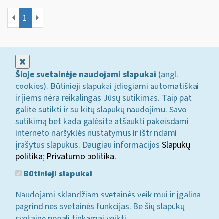
1
Uždaryti
Šioje svetainėje naudojami slapukai
(angl.
cookies). Būtinieji slapukai įdiegiami automatiškai
ir jiems nėra reikalingas Jūsų sutikimas. Taip pat
galite sutikti ir su kitų slapukų naudojimu. Savo
sutikimą bet kada galėsite atšaukti pakeisdami
interneto naršyklės nustatymus ir ištrindami
įrašytus slapukus. Daugiau informacijos
Slapukų
politika
;
Privatumo politika.
Būtinieji slapukai
Naudojami sklandžiam svetainės veikimui ir įgalina
pagrindines svetainės funkcijas. Be šių slapukų
svetainė negali tinkamai veikti.