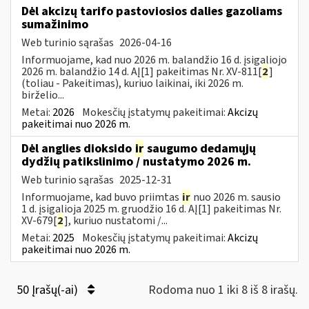
Dėl akcizų tarifo pastoviosios dalies gazoliams
sumažinimo
Web turinio sąrašas
2026-04-16
Informuojame, kad nuo 2026 m. balandžio 16 d. įsigaliojo
2026 m. balandžio 14 d. AĮ[1] pakeitimas Nr. XV-811[
2
]
(toliau - Pakeitimas), kuriuo laikinai, iki 2026 m.
birželio...
Metai:
2026
Mokesčių įstatymų pakeitimai:
Akcizų
pakeitimai nuo 2026 m.
Dėl anglies dioksido
ir
saugumo dedamųjų
dydžių patikslinimo / nustatymo 2026 m.
Web turinio sąrašas
2025-12-31
Informuojame, kad buvo priimtas
ir
nuo 2026 m. sausio
1 d. įsigalioja 2025 m. gruodžio 16 d. AĮ[1] pakeitimas Nr.
XV-679[
2
], kuriuo nustatomi /...
Metai:
2025
Mokesčių įstatymų pakeitimai:
Akcizų
pakeitimai nuo 2026 m.
50 Įrašų(-ai)
Rodoma nuo 1 iki 8 iš 8 irašų.