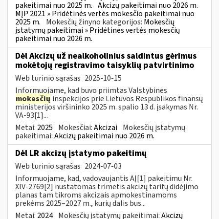
pakeitimai nuo 2025 m.
Akcizų pakeitimai nuo 2026 m.
MĮP 2021 » Pridėtinės vertės mokesčio pakeitimai nuo
2025 m.
Mokesčių žinyno kategorijos:
Mokesčių
įstatymų pakeitimai » Pridėtinės vertės mokesčių
pakeitimai nuo 2026 m.
Dėl Akcizų už nealkoholinius saldintus gėrimus
mokėtojų registravimo taisyklių patvirtinimo
Web turinio sąrašas
2025-10-15
Informuojame, kad buvo priimtas Valstybinės
mokesčių
inspekcijos prie Lietuvos Respublikos finansų
ministerijos viršininko 2025 m. spalio 13 d. įsakymas Nr.
VA-93[1]...
Metai:
2025
Mokesčiai:
Akcizai
Mokesčių įstatymų
pakeitimai:
Akcizų pakeitimai nuo 2026 m.
Dėl LR akcizų įstatymo pakeitimų
Web turinio sąrašas
2024-07-03
Informuojame, kad, vadovaujantis AĮ[1] pakeitimu Nr.
XIV-2769[2] nustatomas trimetis akcizų tarifų didėjimo
planas tam tikroms akcizais apmokestinamoms
prekėms 2025–2027 m., kurių dalis bus...
Metai:
2024
Mokesčių įstatymų pakeitimai:
Akcizų