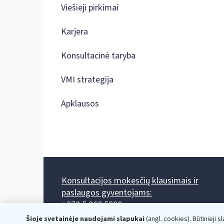
Viešieji pirkimai
Karjera
Konsultacinė taryba
VMI strategija
Apklausos
Konsultacijos mokesčių klausimais ir
paslaugos gyventojams:
+370 5 260 5060
Darbo laikas: I-IV 8.00-17.00, V 8.00-15.45.
Šioje svetainėje naudojami slapukai
(angl. cookies). Būtinieji s