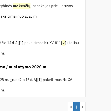
stybinės
mokesčių
inspekcijos prie Lietuvos
pakeitimai nuo 2026 m.
žio 14 d. AĮ[1] pakeitimas Nr. XV-811[
2
] (toliau -
 m.
mo / nustatymo 2026 m.
025 m. gruodžio 16 d. AĮ[1] pakeitimas Nr. XV-
 m.
1