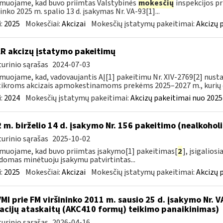
muojame, kad buvo priimtas Valstybinės
mokesčių
inspekcijos pr
ninko 2025 m. spalio 13 d. įsakymas Nr. VA-93[1]...
:
2025
Mokesčiai:
Akcizai
Mokesčių įstatymų pakeitimai:
Akcizų 
LR akcizų įstatymo pakeitimų
urinio sąrašas
2024-07-03
muojame, kad, vadovaujantis AĮ[1] pakeitimu Nr. XIV-2769[2] nusta
ikroms akcizais apmokestinamoms prekėms 2025–2027 m., kurių da
:
2024
Mokesčių įstatymų pakeitimai:
Akcizų pakeitimai nuo 2025
 m. birželio 14 d. įsakymo Nr. 156 pakeitimo (nealkohol
urinio sąrašas
2025-10-02
muojame, kad buvo priimtas įsakymo[1] pakeitimas[
2
], įsigalios
domas minėtuoju įsakymu patvirtintas...
:
2025
Mokesčiai:
Akcizai
Mokesčių įstatymų pakeitimai:
Akcizų 
VMI prie FM viršininko 2011 m. sausio 25 d. įsakymo Nr. 
acijų ataskaitų (AKC410 formų) teikimo panaikinimas)
urinio sąrašas
2026-04-16