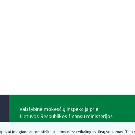
Valstybinė mokesčių inspekcija prie
Lietuvos Respublikos finansų ministerijos
Biudžetinė įstaiga. Juridinio asmens kodas — 188659752,
adresas: Vasario 16-osios g. 14, 01107 Vilnius, Lietuva,
lapukai įdiegiami automatiškai ir jiems nėra reikalingas Jūsų sutikimas. Taip pa