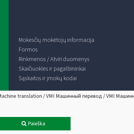
Mokesčių mokėtojų informacija
Formos
Rinkmenos / Atviri duomenys
Skaičiuoklės ir pagalbininkai
Sąskaitos ir įmokų kodai
Machine translation / VMI Машинный перевод / VMI Машин
Paieška