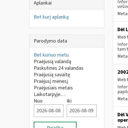
Infor
Aplankai
virši
Metai
Bet kurį aplanką
Dėl 
Web t
Parodymo data
Infor
tam t
Bet kuriuo metu
Metai
Praėjusią valandą
Paskutines 24 valandas
2002
Praėjusią savaitę
Web t
Praėjusį mėnesį
Infor
Praėjusiais metais
papil
Laikotarpyje…
Metai
Nuo
Iki
Dėl 
oper
Web t