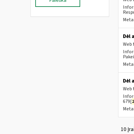
Paieška
Infor
Respu
Metai
Dėl 
Web t
Infor
Pakeit
Metai
Dėl 
Web t
Infor
679[
Metai
10 Įra