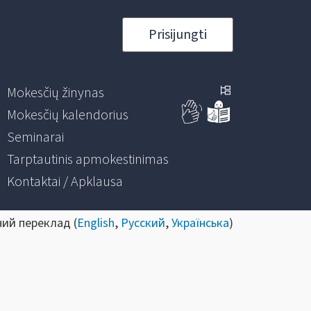
Prisijungti
Mokesčių žinynas
Mokesčių kalendorius
Seminarai
Tarptautinis apmokestinimas
Kontaktai / Apklausa
ний переклад (
English
,
Русский
,
Українська
)