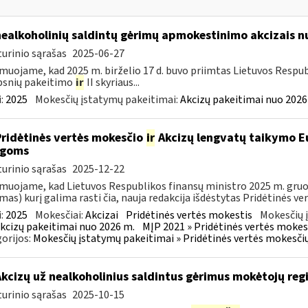
nealkoholinių saldintų gėrimų apmokestinimo akcizais nu
urinio sąrašas
2025-06-27
muojame, kad 2025 m. birželio 17 d. buvo priimtas Lietuvos Respub
psnių pakeitimo
ir
II skyriaus...
:
2025
Mokesčių įstatymų pakeitimai:
Akcizų pakeitimai nuo 2026
Pridėtinės vertės mokesčio
ir
Akcizų lengvatų taikymo Eu
igoms
urinio sąrašas
2025-12-22
muojame, kad Lietuvos Respublikos finansų ministro 2025 m. gruodž
mas) kurį galima rasti čia, nauja redakcija išdėstytas Pridėtinės ve
:
2025
Mokesčiai:
Akcizai
Pridėtinės vertės mokestis
Mokesčių 
kcizų pakeitimai nuo 2026 m.
MĮP 2021 » Pridėtinės vertės mokes
orijos:
Mokesčių įstatymų pakeitimai » Pridėtinės vertės mokesči
Akcizų už nealkoholinius saldintus gėrimus mokėtojų reg
urinio sąrašas
2025-10-15