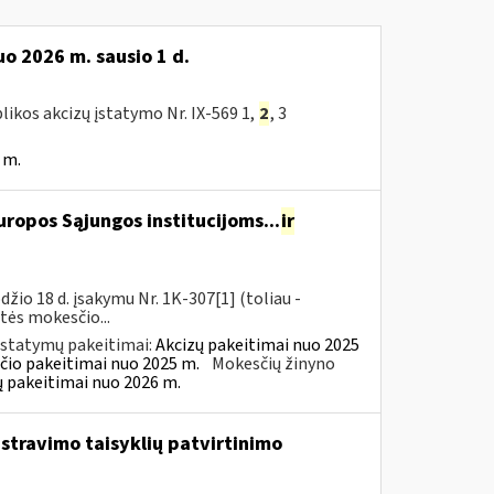
o 2026 m. sausio 1 d.
likos akcizų įstatymo Nr. IX-569 1,
2
, 3
 m.
ropos Sąjungos institucijoms...
ir
io 18 d. įsakymu Nr. 1K-307[1] (toliau -
rtės mokesčio...
įstatymų pakeitimai:
Akcizų pakeitimai nuo 2025
čio pakeitimai nuo 2025 m.
Mokesčių žinyno
ų pakeitimai nuo 2026 m.
istravimo taisyklių patvirtinimo