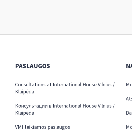
PASLAUGOS
N
Consultations at International House Vilnius /
Mo
Klaipėda
At
Консультации в International House Vilnius /
Klaipėda
Da
VMI teikiamos paslaugos
Mo