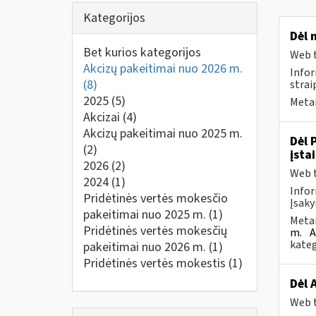
Kategorijos
Dėl 
Bet kurios kategorijos
Web t
Akcizų pakeitimai nuo 2026 m.
Infor
(8)
strai
2025
(5)
Metai
Akcizai
(4)
Akcizų pakeitimai nuo 2025 m.
Dėl 
(2)
įsta
2026
(2)
Web t
2024
(1)
Infor
Pridėtinės vertės mokesčio
Įsaky
pakeitimai nuo 2025 m.
(1)
Metai
Pridėtinės vertės mokesčių
m.
A
kateg
pakeitimai nuo 2026 m.
(1)
Pridėtinės vertės mokestis
(1)
Dėl 
Web t