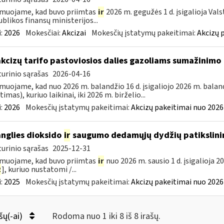
muojame, kad buvo priimtas
ir
2026 m. gegužės 1 d. įsigalioja Val
blikos finansų ministerijos...
:
2026
Mokesčiai:
Akcizai
Mokesčių įstatymų pakeitimai:
Akcizų 
akcizų tarifo pastoviosios dalies gazoliams sumažinimo
urinio sąrašas
2026-04-16
muojame, kad nuo 2026 m. balandžio 16 d. įsigaliojo 2026 m. baland
imas), kuriuo laikinai, iki 2026 m. birželio...
:
2026
Mokesčių įstatymų pakeitimai:
Akcizų pakeitimai nuo 2026
anglies dioksido
ir
saugumo dedamųjų dydžių patikslini
urinio sąrašas
2025-12-31
muojame, kad buvo priimtas
ir
nuo 2026 m. sausio 1 d. įsigalioja 2
2
], kuriuo nustatomi /...
:
2025
Mokesčių įstatymų pakeitimai:
Akcizų pakeitimai nuo 2026
šų(-ai)
Rodoma nuo 1 iki 8 iš 8 irašų.