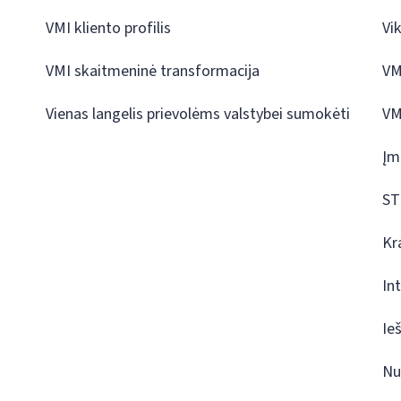
VMI kliento profilis
Vi
VMI skaitmeninė transformacija
VM
Vienas langelis prievolėms valstybei sumokėti
VM
Įm
ST
Kr
In
Ie
Nu