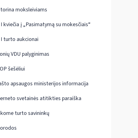
ktorina moksleiviams
I kviečia į „Pasimatymą su mokesčiais“
I turto aukcionai
onių VDU palyginimas
OP šešėliui
ašto apsaugos ministerijos informacija
terneto svetainės atitikties paraiška
škome turto savininkų
orodos