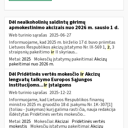
Dėl nealkoholinių saldintų gėrimų
apmokestinimo akcizais nuo 2026 m. sausio 1 d.
Web turinio sąrašas
2025-06-27
Informuojame, kad 2025 m. birželio 17 d. buvo priimtas
Lietuvos Respublikos akcizų įstatymo Nr. IX-569 1,
2
, 3
straipsnių pakeitimo
ir
II skyriaus...
Metai:
2025
Mokesčių įstatymų pakeitimai:
Akcizų
pakeitimai nuo 2026 m.
Dėl Pridėtinės vertės mokesčio
ir
Akcizų
lengvatų taikymo Europos Sąjungos
institucijoms...
ir
įstaigoms
Web turinio sąrašas
2025-12-22
Informuojame, kad Lietuvos Respublikos finansų
ministro 2025 m. gruodžio 18 d. įsakymu Nr. 1K-307[1]
(toliau - Įsakymas) kurį galima rasti čia, nauja redakcija
išdėstytas Pridėtinės vertės mokesčio...
Metai:
2025
Mokesčiai:
Akcizai
Pridėtinės vertės
mokestis
Mokesčių įstatymų pakeitimai:
Akcizų