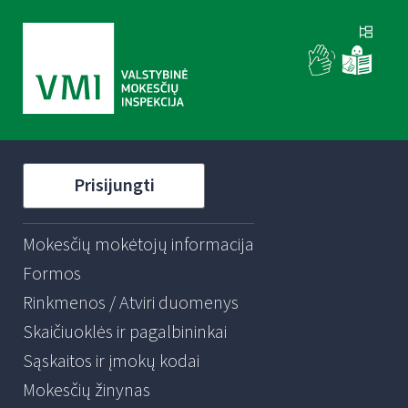
Prisijungti
Mokesčių mokėtojų informacija
Formos
Rinkmenos / Atviri duomenys
Skaičiuoklės ir pagalbininkai
Sąskaitos ir įmokų kodai
Mokesčių žinynas