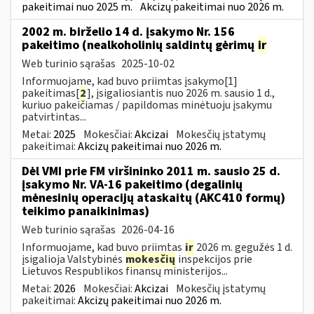
pakeitimai nuo 2025 m.
Akcizų pakeitimai nuo 2026 m.
2002 m. birželio 14 d. įsakymo Nr. 156
pakeitimo (nealkoholinių saldintų gėrimų
ir
Web turinio sąrašas
2025-10-02
Informuojame, kad buvo priimtas įsakymo[1]
pakeitimas[
2
], įsigaliosiantis nuo 2026 m. sausio 1 d.,
kuriuo pakeičiamas / papildomas minėtuoju įsakymu
patvirtintas...
Metai:
2025
Mokesčiai:
Akcizai
Mokesčių įstatymų
pakeitimai:
Akcizų pakeitimai nuo 2026 m.
Dėl VMI prie FM viršininko 2011 m. sausio 25 d.
įsakymo Nr. VA-16 pakeitimo (degalinių
mėnesinių operacijų ataskaitų (AKC410 formų)
teikimo panaikinimas)
Web turinio sąrašas
2026-04-16
Informuojame, kad buvo priimtas
ir
2026 m. gegužės 1 d.
įsigalioja Valstybinės
mokesčių
inspekcijos prie
Lietuvos Respublikos finansų ministerijos...
Metai:
2026
Mokesčiai:
Akcizai
Mokesčių įstatymų
pakeitimai:
Akcizų pakeitimai nuo 2026 m.