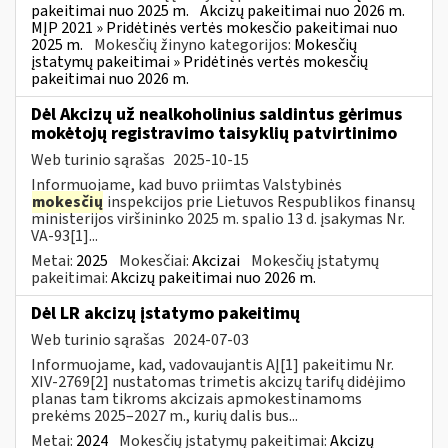
pakeitimai nuo 2025 m.
Akcizų pakeitimai nuo 2026 m.
MĮP 2021 » Pridėtinės vertės mokesčio pakeitimai nuo
2025 m.
Mokesčių žinyno kategorijos:
Mokesčių
įstatymų pakeitimai » Pridėtinės vertės mokesčių
pakeitimai nuo 2026 m.
Dėl Akcizų už nealkoholinius saldintus gėrimus
mokėtojų registravimo taisyklių patvirtinimo
Web turinio sąrašas
2025-10-15
Informuojame, kad buvo priimtas Valstybinės
mokesčių
inspekcijos prie Lietuvos Respublikos finansų
ministerijos viršininko 2025 m. spalio 13 d. įsakymas Nr.
VA-93[1]...
Metai:
2025
Mokesčiai:
Akcizai
Mokesčių įstatymų
pakeitimai:
Akcizų pakeitimai nuo 2026 m.
Dėl LR akcizų įstatymo pakeitimų
Web turinio sąrašas
2024-07-03
Informuojame, kad, vadovaujantis AĮ[1] pakeitimu Nr.
XIV-2769[2] nustatomas trimetis akcizų tarifų didėjimo
planas tam tikroms akcizais apmokestinamoms
prekėms 2025–2027 m., kurių dalis bus...
Metai:
2024
Mokesčių įstatymų pakeitimai:
Akcizų