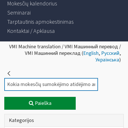
Mokesčių kalendorius
Seminarai
Tarptautinis apmokestinimas
Kontaktai / Apklausa
VMI Machine translation / VMI Машинный перевод /
VMI Машинний переклад (
English
,
Русский
,
Українська
)
Paieška
Kategorijos