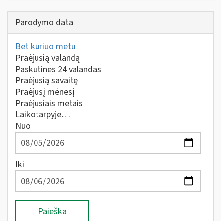
Parodymo data
Bet kuriuo metu
Praėjusią valandą
Paskutines 24 valandas
Praėjusią savaitę
Praėjusį mėnesį
Praėjusiais metais
Laikotarpyje…
Nuo
Iki
Paieška