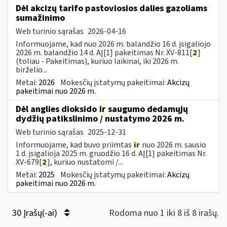
Dėl akcizų tarifo pastoviosios dalies gazoliams
sumažinimo
Web turinio sąrašas
2026-04-16
Informuojame, kad nuo 2026 m. balandžio 16 d. įsigaliojo
2026 m. balandžio 14 d. AĮ[1] pakeitimas Nr. XV-811[
2
]
(toliau - Pakeitimas), kuriuo laikinai, iki 2026 m.
birželio...
Metai:
2026
Mokesčių įstatymų pakeitimai:
Akcizų
pakeitimai nuo 2026 m.
Dėl anglies dioksido
ir
saugumo dedamųjų
dydžių patikslinimo / nustatymo 2026 m.
Web turinio sąrašas
2025-12-31
Informuojame, kad buvo priimtas
ir
nuo 2026 m. sausio
1 d. įsigalioja 2025 m. gruodžio 16 d. AĮ[1] pakeitimas Nr.
XV-679[
2
], kuriuo nustatomi /...
Metai:
2025
Mokesčių įstatymų pakeitimai:
Akcizų
pakeitimai nuo 2026 m.
30 Įrašų(-ai)
Rodoma nuo 1 iki 8 iš 8 irašų.