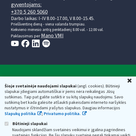
gyventojams:
+370 5 260 5060
Darbo laikas: I-IV 8.00-17.00, V 8.00-15.45.
Prieššventinę dieną - viena valanda trumpiau.
Kiekvieno mėnesio antrą penktadienį 8.00 val. - 12.00 val.
Mano VMI
Paklausimas per
Valstybinė mokesčių inspekcija prie Lietuvos
U
Respublikos finansų ministerijos
Šioje svetainėje naudojami slapukai
(angl. cookies). Būtinieji
slapukai įdiegiami automatiškai ir jiems nėra reikalingas Jūsų
Biudžetinė įstaiga. Juridinio asmens kodas — 188659752,
sutikimas. Taip pat galite sutikti ir su kitų slapukų naudojimu. Savo
adresas: Vasario 16-osios g. 14, 01107 Vilnius, Lietuva, el.paštas:
sutikimą bet kada galėsite atšaukti pakeisdami interneto naršyklės
vmi@vmi.lt
, E. pristatymo dėžutės adresas 188659752
nustatymus ir ištrindami įrašytus slapukus. Daugiau informacijos
Duomenys apie Valstybinę mokesčių inspekciją prie Lietuvos
Slapukų politika
;
Privatumo politika.
Respublikos finansų ministerijos kaupiami ir saugomi Juridinių
asmenų registre
Būtinieji slapukai
Naudojami sklandžiam svetainės veikimui ir įgalina pagrindines
svetainės funkcijas. Be šių slapukų svetainė negali tinkamai veikti.