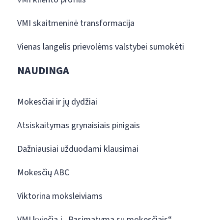
VMI skaitmeninė transformacija
Vienas langelis prievolėms valstybei sumokėti
NAUDINGA
Mokesčiai ir jų dydžiai
Atsiskaitymas grynaisiais pinigais
Dažniausiai užduodami klausimai
Mokesčių ABC
Viktorina moksleiviams
VMI kviečia į „Pasimatymą su mokesčiais“