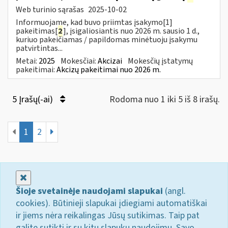
Web turinio sąrašas
2025-10-02
Informuojame, kad buvo priimtas įsakymo[1]
pakeitimas[
2
], įsigaliosiantis nuo 2026 m. sausio 1 d.,
kuriuo pakeičiamas / papildomas minėtuoju įsakymu
patvirtintas...
Metai:
2025
Mokesčiai:
Akcizai
Mokesčių įstatymų
pakeitimai:
Akcizų pakeitimai nuo 2026 m.
5 Įrašų(-ai)
Rodoma nuo 1 iki 5 iš 8 irašų.
1
2
Uždaryti
Šioje svetainėje naudojami slapukai
(angl.
cookies). Būtinieji slapukai įdiegiami automatiškai
ir jiems nėra reikalingas Jūsų sutikimas. Taip pat
galite sutikti ir su kitų slapukų naudojimu. Savo