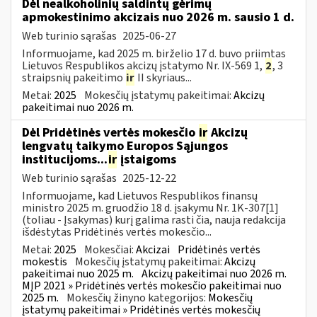
Dėl nealkoholinių saldintų gėrimų
apmokestinimo akcizais nuo 2026 m. sausio 1 d.
Web turinio sąrašas
2025-06-27
Informuojame, kad 2025 m. birželio 17 d. buvo priimtas
Lietuvos Respublikos akcizų įstatymo Nr. IX-569 1,
2
, 3
straipsnių pakeitimo
ir
II skyriaus...
Metai:
2025
Mokesčių įstatymų pakeitimai:
Akcizų
pakeitimai nuo 2026 m.
Dėl Pridėtinės vertės mokesčio
ir
Akcizų
lengvatų taikymo Europos Sąjungos
institucijoms...
ir
įstaigoms
Web turinio sąrašas
2025-12-22
Informuojame, kad Lietuvos Respublikos finansų
ministro 2025 m. gruodžio 18 d. įsakymu Nr. 1K-307[1]
(toliau - Įsakymas) kurį galima rasti čia, nauja redakcija
išdėstytas Pridėtinės vertės mokesčio...
Metai:
2025
Mokesčiai:
Akcizai
Pridėtinės vertės
mokestis
Mokesčių įstatymų pakeitimai:
Akcizų
pakeitimai nuo 2025 m.
Akcizų pakeitimai nuo 2026 m.
MĮP 2021 » Pridėtinės vertės mokesčio pakeitimai nuo
2025 m.
Mokesčių žinyno kategorijos:
Mokesčių
įstatymų pakeitimai » Pridėtinės vertės mokesčių