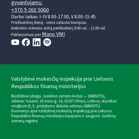
gyventojams:
+370 5 260 5060
Darbo laikas: I-IV 8.00-17.00, V 8.00-15.45.
Prieššventinę dieną - viena valanda trumpiau.
Kiekvieno mėnesio antrą penktadienį 8.00 val. - 12.00 val.
Mano VMI
Paklausimas per
Valstybinė mokesčių inspekcija prie Lietuvos
Respublikos finansų ministerijos
Biudžetinė įstaiga. Juridinio asmens kodas — 188659752,
adresas: Vasario 16-osios g. 14, 01107 Vilnius, Lietuva, el.paštas:
vmi@vmi.lt
, E. pristatymo dėžutės adresas 188659752
Duomenys apie Valstybinę mokesčių inspekciją prie Lietuvos
Respublikos finansų ministerijos kaupiami ir saugomi Juridinių
asmenų registre