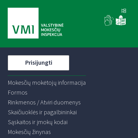
Prisijungti
Mokesčių mokėtojų informacija
Formos
Rinkmenos / Atviri duomenys
Skaičiuoklės ir pagalbininkai
Sąskaitos ir įmokų kodai
Mokesčių žinynas