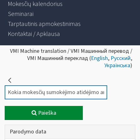
Mokesčių kalendorius
Seminarai
Tarptautinis apmokestinimas
Kontaktai / Apklausa
VMI Machine translation / VMI Машинный перевод /
VMI Машинний переклад (
English
,
Русский
,
Українська
)
Paieška
Parodymo data