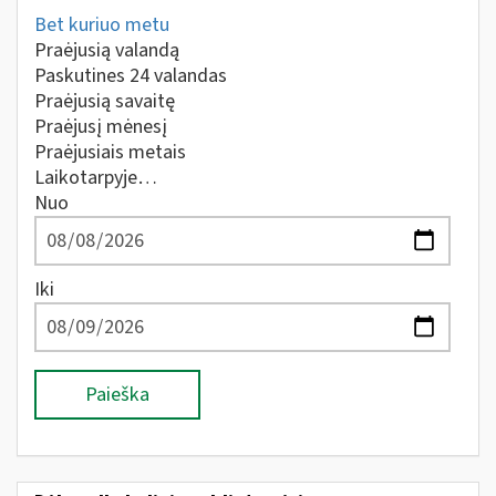
Bet kuriuo metu
Praėjusią valandą
Paskutines 24 valandas
Praėjusią savaitę
Praėjusį mėnesį
Praėjusiais metais
Laikotarpyje…
Nuo
Iki
Paieška