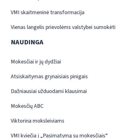
VMI skaitmeninė transformacija
Vienas langelis prievolėms valstybei sumokėti
NAUDINGA
Mokesčiai ir jų dydžiai
Atsiskaitymas grynaisiais pinigais
Dažniausiai užduodami klausimai
Mokesčių ABC
Viktorina moksleiviams
VMI kviečia į „Pasimatymą su mokesčiais“