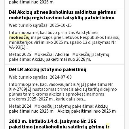
pakeitimai nuo 2026 m.
Dėl Akcizų už nealkoholinius saldintus gėrimus
mokėtojų registravimo taisyklių patvirtinimo
Web turinio sąrašas
2025-10-15
Informuojame, kad buvo priimtas Valstybinės
mokesčių
inspekcijos prie Lietuvos Respublikos finansų
ministerijos viršininko 2025 m. spalio 13 d. įsakymas Nr.
VA-93[1]...
Metai:
2025
Mokesčiai:
Akcizai
Mokesčių įstatymų
pakeitimai:
Akcizų pakeitimai nuo 2026 m.
Dėl LR akcizų įstatymo pakeitimų
Web turinio sąrašas
2024-07-03
Informuojame, kad, vadovaujantis AĮ[1] pakeitimu Nr.
XIV-2769[2] nustatomas trimetis akcizų tarifų didėjimo
planas tam tikroms akcizais apmokestinamoms
prekėms 2025–2027 m., kurių dalis bus...
Metai:
2024
Mokesčių įstatymų pakeitimai:
Akcizų
pakeitimai nuo 2025 m.
Akcizų pakeitimai nuo 2026 m.
2002 m. birželio 14 d. įsakymo Nr. 156
pakeitimo (nealkoholinių saldintų gėrimų
ir