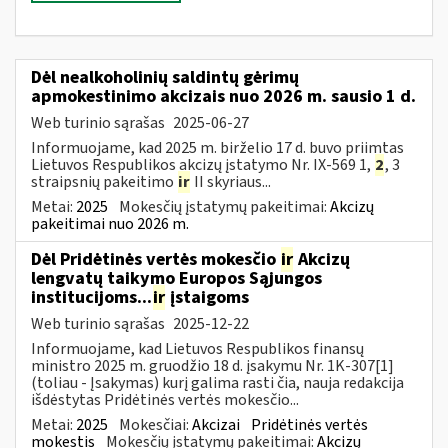
Dėl nealkoholinių saldintų gėrimų
apmokestinimo akcizais nuo 2026 m. sausio 1 d.
Web turinio sąrašas
2025-06-27
Informuojame, kad 2025 m. birželio 17 d. buvo priimtas
Lietuvos Respublikos akcizų įstatymo Nr. IX-569 1,
2
, 3
straipsnių pakeitimo
ir
II skyriaus...
Metai:
2025
Mokesčių įstatymų pakeitimai:
Akcizų
pakeitimai nuo 2026 m.
Dėl Pridėtinės vertės mokesčio
ir
Akcizų
lengvatų taikymo Europos Sąjungos
institucijoms...
ir
įstaigoms
Web turinio sąrašas
2025-12-22
Informuojame, kad Lietuvos Respublikos finansų
ministro 2025 m. gruodžio 18 d. įsakymu Nr. 1K-307[1]
(toliau - Įsakymas) kurį galima rasti čia, nauja redakcija
išdėstytas Pridėtinės vertės mokesčio...
Metai:
2025
Mokesčiai:
Akcizai
Pridėtinės vertės
mokestis
Mokesčių įstatymų pakeitimai:
Akcizų