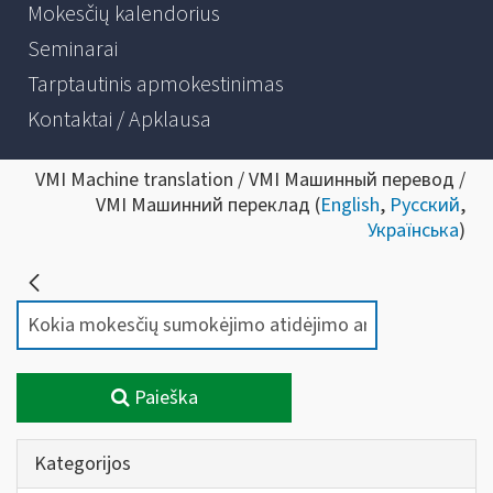
Mokesčių kalendorius
Seminarai
Tarptautinis apmokestinimas
Kontaktai / Apklausa
VMI Machine translation / VMI Машинный перевод /
VMI Машинний переклад (
English
,
Русский
,
Українська
)
Paieška
Kategorijos