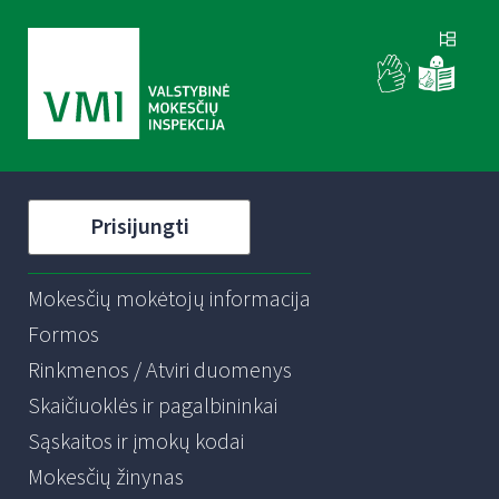
Prisijungti
Mokesčių mokėtojų informacija
Formos
Rinkmenos / Atviri duomenys
Skaičiuoklės ir pagalbininkai
Sąskaitos ir įmokų kodai
Mokesčių žinynas