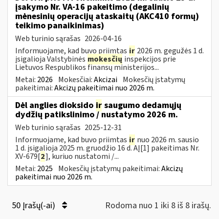
įsakymo Nr. VA-16 pakeitimo (degalinių
mėnesinių operacijų ataskaitų (AKC410 formų)
teikimo panaikinimas)
Web turinio sąrašas
2026-04-16
Informuojame, kad buvo priimtas
ir
2026 m. gegužės 1 d.
įsigalioja Valstybinės
mokesčių
inspekcijos prie
Lietuvos Respublikos finansų ministerijos...
Metai:
2026
Mokesčiai:
Akcizai
Mokesčių įstatymų
pakeitimai:
Akcizų pakeitimai nuo 2026 m.
Dėl anglies dioksido
ir
saugumo dedamųjų
dydžių patikslinimo / nustatymo 2026 m.
Web turinio sąrašas
2025-12-31
Informuojame, kad buvo priimtas
ir
nuo 2026 m. sausio
1 d. įsigalioja 2025 m. gruodžio 16 d. AĮ[1] pakeitimas Nr.
XV-679[
2
], kuriuo nustatomi /...
Metai:
2025
Mokesčių įstatymų pakeitimai:
Akcizų
pakeitimai nuo 2026 m.
50 Įrašų(-ai)
Rodoma nuo 1 iki 8 iš 8 irašų.