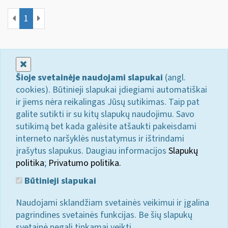
1
Uždaryti
Šioje svetainėje naudojami slapukai
(angl.
cookies). Būtinieji slapukai įdiegiami automatiškai
ir jiems nėra reikalingas Jūsų sutikimas. Taip pat
galite sutikti ir su kitų slapukų naudojimu. Savo
sutikimą bet kada galėsite atšaukti pakeisdami
interneto naršyklės nustatymus ir ištrindami
įrašytus slapukus. Daugiau informacijos
Slapukų
politika
;
Privatumo politika.
Būtinieji slapukai
Naudojami sklandžiam svetainės veikimui ir įgalina
pagrindines svetainės funkcijas. Be šių slapukų
svetainė negali tinkamai veikti.