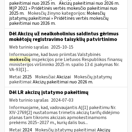
pakeitimai nuo 2025 m.
Akcizų pakeitimai nuo 2026 m.
MĮP 2021 » Pridėtinės vertės mokesčio pakeitimai nuo
2025 m.
Mokesčių žinyno kategorijos:
Mokesčių
įstatymų pakeitimai » Pridėtinės vertės mokesčių
pakeitimai nuo 2026 m.
Dėl Akcizų už nealkoholinius saldintus gėrimus
mokėtojų registravimo taisyklių patvirtinimo
Web turinio sąrašas
2025-10-15
Informuojame, kad buvo priimtas Valstybinės
mokesčių
inspekcijos prie Lietuvos Respublikos finansų
ministerijos viršininko 2025 m. spalio 13 d. įsakymas Nr.
VA-93[1]...
Metai:
2025
Mokesčiai:
Akcizai
Mokesčių įstatymų
pakeitimai:
Akcizų pakeitimai nuo 2026 m.
Dėl LR akcizų įstatymo pakeitimų
Web turinio sąrašas
2024-07-03
Informuojame, kad, vadovaujantis AĮ[1] pakeitimu Nr.
XIV-2769[2] nustatomas trimetis akcizų tarifų didėjimo
planas tam tikroms akcizais apmokestinamoms
prekėms 2025–2027 m., kurių dalis bus...
Metai:
2024
Mokesčių įstatymų pakeitimai:
Akcizų