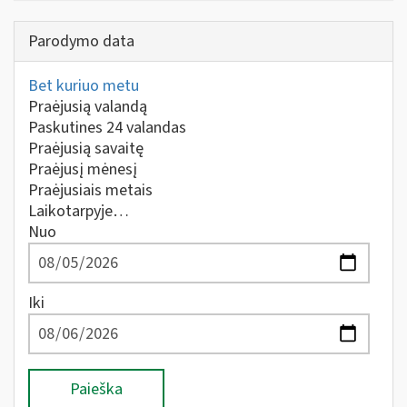
Parodymo data
Bet kuriuo metu
Praėjusią valandą
Paskutines 24 valandas
Praėjusią savaitę
Praėjusį mėnesį
Praėjusiais metais
Laikotarpyje…
Nuo
Iki
Paieška