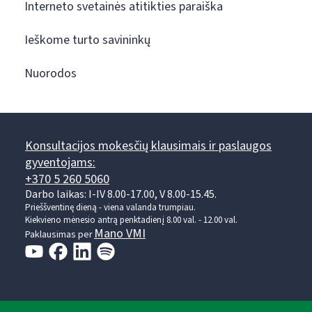
Interneto svetainės atitikties paraiška
Ieškome turto savininkų
Nuorodos
Konsultacijos mokesčių klausimais ir paslaugos
gyventojams:
+370 5 260 5060
Darbo laikas: I-IV 8.00-17.00, V 8.00-15.45.
Prieššventinę dieną - viena valanda trumpiau.
Kiekvieno mėnesio antrą penktadienį 8.00 val. - 12.00 val.
Mano VMI
Paklausimas per