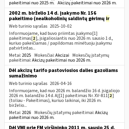
pakeitimai nuo 2025 m.
Akcizų pakeitimai nuo 2026 m.
2002 m. birželio 14 d. įsakymo Nr. 156
pakeitimo (nealkoholinių saldintų gėrimų
ir
Web turinio sąrašas
2025-10-02
Informuojame, kad buvo priimtas įsakymo[1]
pakeitimas[
2
], įsigaliosiantis nuo 2026 m. sausio 1 d.,
kuriuo pakeičiamas / papildomas minėtuoju įsakymu
patvirtintas...
Metai:
2025
Mokesčiai:
Akcizai
Mokesčių įstatymų
pakeitimai:
Akcizų pakeitimai nuo 2026 m.
Dėl akcizų tarifo pastoviosios dalies gazoliams
sumažinimo
Web turinio sąrašas
2026-04-16
Informuojame, kad nuo 2026 m. balandžio 16 d. įsigaliojo
2026 m. balandžio 14 d. AĮ[1] pakeitimas Nr. XV-811[
2
]
(toliau - Pakeitimas), kuriuo laikinai, iki 2026 m.
birželio...
Metai:
2026
Mokesčių įstatymų pakeitimai:
Akcizų
pakeitimai nuo 2026 m.
Dėl VMI prie FM viršininko 2011 m. sausio 25 d.