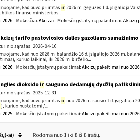
muojame, kad buvo priimtas
ir
2026 m. gegužės 1 d. įsigalioja Val
blikos finansų ministerijos...
:
2026
Mokesčiai:
Akcizai
Mokesčių įstatymų pakeitimai:
Akcizų 
akcizų tarifo pastoviosios dalies gazoliams sumažinimo
urinio sąrašas
2026-04-16
muojame, kad nuo 2026 m. balandžio 16 d. įsigaliojo 2026 m. baland
imas), kuriuo laikinai, iki 2026 m. birželio...
:
2026
Mokesčių įstatymų pakeitimai:
Akcizų pakeitimai nuo 2026
anglies dioksido
ir
saugumo dedamųjų dydžių patikslini
urinio sąrašas
2025-12-31
muojame, kad buvo priimtas
ir
nuo 2026 m. sausio 1 d. įsigalioja 2
2
], kuriuo nustatomi /...
:
2025
Mokesčių įstatymų pakeitimai:
Akcizų pakeitimai nuo 2026
šų(-ai)
Rodoma nuo 1 iki 8 iš 8 irašų.