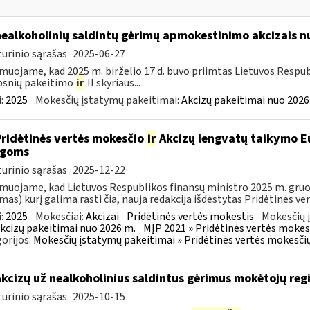
nealkoholinių saldintų gėrimų apmokestinimo akcizais nu
urinio sąrašas
2025-06-27
muojame, kad 2025 m. birželio 17 d. buvo priimtas Lietuvos Respub
psnių pakeitimo
ir
II skyriaus...
:
2025
Mokesčių įstatymų pakeitimai:
Akcizų pakeitimai nuo 2026
Pridėtinės vertės mokesčio
ir
Akcizų lengvatų taikymo Eu
igoms
urinio sąrašas
2025-12-22
muojame, kad Lietuvos Respublikos finansų ministro 2025 m. gruodž
mas) kurį galima rasti čia, nauja redakcija išdėstytas Pridėtinės ve
:
2025
Mokesčiai:
Akcizai
Pridėtinės vertės mokestis
Mokesčių 
kcizų pakeitimai nuo 2026 m.
MĮP 2021 » Pridėtinės vertės mokes
orijos:
Mokesčių įstatymų pakeitimai » Pridėtinės vertės mokesči
Akcizų už nealkoholinius saldintus gėrimus mokėtojų reg
urinio sąrašas
2025-10-15