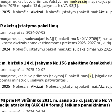
muojame, kad buvo priimtas Valstybinės
mokesčių
inspekcijos pr
ninko 2025 m. spalio 13 d. įsakymas Nr. VA-93[1]...
:
2025
Mokesčiai:
Akcizai
Mokesčių įstatymų pakeitimai:
Akcizų 
LR akcizų įstatymo pakeitimų
urinio sąrašas
2024-07-03
muojame, kad, vadovaujantis AĮ[1] pakeitimu Nr. XIV-2769[2] nusta
ikroms akcizais apmokestinamoms prekėms 2025–2027 m., kurių da
:
2024
Mokesčių įstatymų pakeitimai:
Akcizų pakeitimai nuo 2025
 m. birželio 14 d. įsakymo Nr. 156 pakeitimo (nealkohol
urinio sąrašas
2025-10-02
muojame, kad buvo priimtas įsakymo[1] pakeitimas[
2
], įsigalios
domas minėtuoju įsakymu patvirtintas...
:
2025
Mokesčiai:
Akcizai
Mokesčių įstatymų pakeitimai:
Akcizų 
VMI prie FM viršininko 2011 m. sausio 25 d. įsakymo Nr. 
acijų ataskaitų (AKC410 formų) teikimo panaikinimas)
urinio sąrašas
2026-04-16