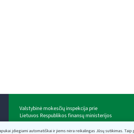
Valstybinė mokesčių inspekcija prie
Lietuvos Respublikos finansų ministerijos
Biudžetinė įstaiga. Juridinio asmens kodas — 188659752,
adresas: Vasario 16-osios g. 14, 01107 Vilnius, Lietuva,
lapukai įdiegiami automatiškai ir jiems nėra reikalingas Jūsų sutikimas. Taip pa