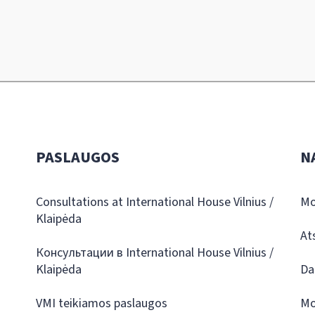
PASLAUGOS
N
Consultations at International House Vilnius /
Mo
Klaipėda
At
Консультации в International House Vilnius /
Klaipėda
Da
VMI teikiamos paslaugos
Mo