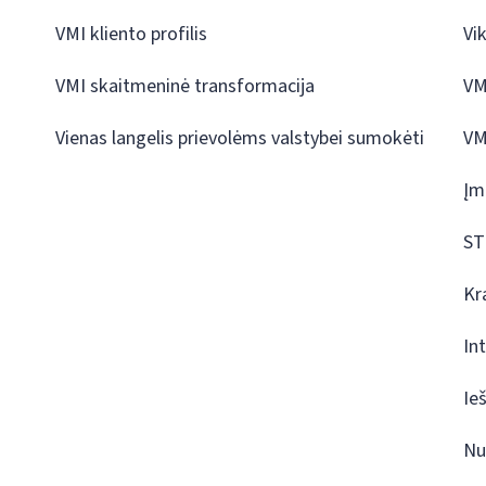
VMI kliento profilis
Vi
VMI skaitmeninė transformacija
VM
Vienas langelis prievolėms valstybei sumokėti
VM
Įm
ST
Kr
In
Ie
Nu