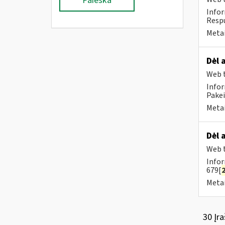
Paieška
Infor
Respu
Metai
Dėl 
Web t
Infor
Pakeit
Metai
Dėl 
Web t
Infor
679[
Metai
30 Įra