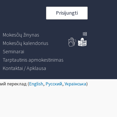
Prisijungti
Mokesčių žinynas
Mokesčių kalendorius
Seminarai
Tarptautinis apmokestinimas
Kontaktai / Apklausa
ний переклад (
English
,
Русский
,
Українська
)