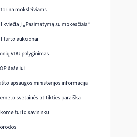
ktorina moksleiviams
I kviečia į „Pasimatymą su mokesčiais“
I turto aukcionai
onių VDU palyginimas
OP šešėliui
ašto apsaugos ministerijos informacija
terneto svetainės atitikties paraiška
škome turto savininkų
orodos