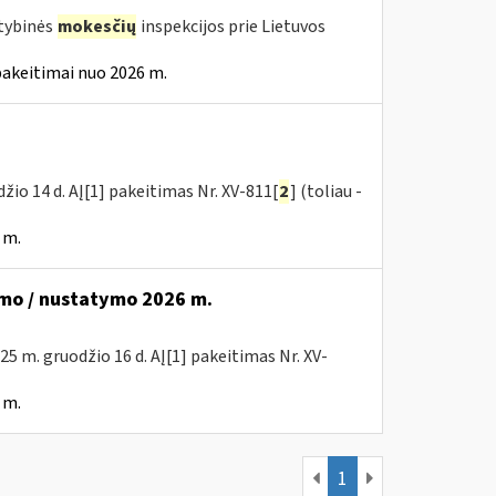
stybinės
mokesčių
inspekcijos prie Lietuvos
pakeitimai nuo 2026 m.
žio 14 d. AĮ[1] pakeitimas Nr. XV-811[
2
] (toliau -
 m.
mo / nustatymo 2026 m.
025 m. gruodžio 16 d. AĮ[1] pakeitimas Nr. XV-
 m.
1