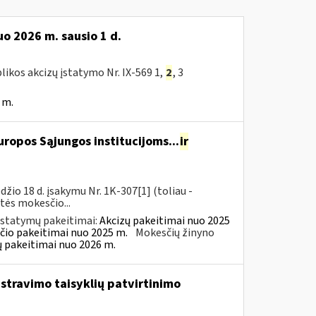
o 2026 m. sausio 1 d.
likos akcizų įstatymo Nr. IX-569 1,
2
, 3
 m.
ropos Sąjungos institucijoms...
ir
io 18 d. įsakymu Nr. 1K-307[1] (toliau -
rtės mokesčio...
įstatymų pakeitimai:
Akcizų pakeitimai nuo 2025
čio pakeitimai nuo 2025 m.
Mokesčių žinyno
ų pakeitimai nuo 2026 m.
istravimo taisyklių patvirtinimo