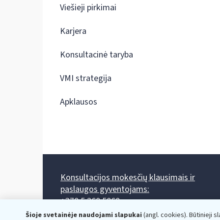
Viešieji pirkimai
Karjera
Konsultacinė taryba
VMI strategija
Apklausos
Konsultacijos mokesčių klausimais ir
paslaugos gyventojams:
+370 5 260 5060
Darbo laikas: I-IV 8.00-17.00, V 8.00-15.45.
Šioje svetainėje naudojami slapukai
(angl. cookies). Būtinieji s