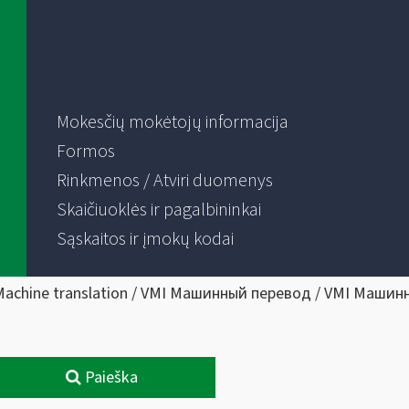
Mokesčių mokėtojų informacija
Formos
Rinkmenos / Atviri duomenys
Skaičiuoklės ir pagalbininkai
Sąskaitos ir įmokų kodai
Machine translation / VMI Машинный перевод / VMI Машин
Paieška