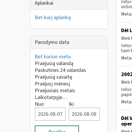
Infor
Aplankai
virši
Metai
Bet kurį aplanką
Dėl 
Web t
Parodymo data
Infor
tam t
Bet kuriuo metu
Metai
Praėjusią valandą
Paskutines 24 valandas
2002
Praėjusią savaitę
Web t
Praėjusį mėnesį
Infor
Praėjusiais metais
papil
Laikotarpyje…
Metai
Nuo
Iki
Dėl 
oper
Web t