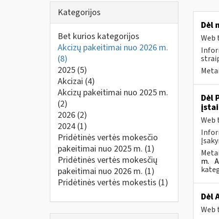
Kategorijos
Dėl 
Bet kurios kategorijos
Web t
Akcizų pakeitimai nuo 2026 m.
Infor
(8)
strai
2025
(5)
Metai
Akcizai
(4)
Akcizų pakeitimai nuo 2025 m.
Dėl 
(2)
įsta
2026
(2)
Web t
2024
(1)
Infor
Pridėtinės vertės mokesčio
Įsaky
pakeitimai nuo 2025 m.
(1)
Metai
Pridėtinės vertės mokesčių
m.
A
kateg
pakeitimai nuo 2026 m.
(1)
Pridėtinės vertės mokestis
(1)
Dėl 
Web t