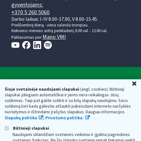
gyventojams:
+370 5 260 5060
Darbo laikas: I-IV 8.00-17.00, V 8.00-15.45.
Prieššventinę dieną - viena valanda trumpiau.
Kiekvieno mėnesio antrą penktadienį 8.00 val. - 12.00 val.
Mano VMI
Paklausimas per
Valstybinė mokesčių inspekcija prie Lietuvos
U
Respublikos finansų ministerijos
Šioje svetainėje naudojami slapukai
(angl. cookies). Būtinieji
slapukai įdiegiami automatiškai ir jiems nėra reikalingas Jūsų
Biudžetinė įstaiga. Juridinio asmens kodas — 188659752,
sutikimas. Taip pat galite sutikti ir su kitų slapukų naudojimu. Savo
adresas: Vasario 16-osios g. 14, 01107 Vilnius, Lietuva, el.paštas:
sutikimą bet kada galėsite atšaukti pakeisdami interneto naršyklės
vmi@vmi.lt
, E. pristatymo dėžutės adresas 188659752
nustatymus ir ištrindami įrašytus slapukus. Daugiau informacijos
Duomenys apie Valstybinę mokesčių inspekciją prie Lietuvos
Slapukų politika
;
Privatumo politika.
Respublikos finansų ministerijos kaupiami ir saugomi Juridinių
asmenų registre
Būtinieji slapukai
Naudojami sklandžiam svetainės veikimui ir įgalina pagrindines
svetainės funkcijas. Be šių slapukų svetainė negali tinkamai veikti.