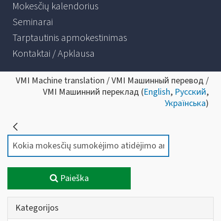
Mokesčių kalendorius
Seminarai
Tarptautinis apmokestinimas
Kontaktai / Apklausa
VMI Machine translation / VMI Машинный перевод /
VMI Машинний переклад (
English
,
Русский
,
Українська
)
Paieška
Kategorijos