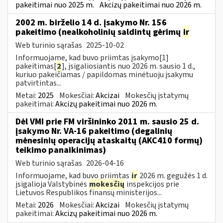
pakeitimai nuo 2025 m.
Akcizų pakeitimai nuo 2026 m.
2002 m. birželio 14 d. įsakymo Nr. 156
pakeitimo (nealkoholinių saldintų gėrimų
ir
Web turinio sąrašas
2025-10-02
Informuojame, kad buvo priimtas įsakymo[1]
pakeitimas[
2
], įsigaliosiantis nuo 2026 m. sausio 1 d.,
kuriuo pakeičiamas / papildomas minėtuoju įsakymu
patvirtintas...
Metai:
2025
Mokesčiai:
Akcizai
Mokesčių įstatymų
pakeitimai:
Akcizų pakeitimai nuo 2026 m.
Dėl VMI prie FM viršininko 2011 m. sausio 25 d.
įsakymo Nr. VA-16 pakeitimo (degalinių
mėnesinių operacijų ataskaitų (AKC410 formų)
teikimo panaikinimas)
Web turinio sąrašas
2026-04-16
Informuojame, kad buvo priimtas
ir
2026 m. gegužės 1 d.
įsigalioja Valstybinės
mokesčių
inspekcijos prie
Lietuvos Respublikos finansų ministerijos...
Metai:
2026
Mokesčiai:
Akcizai
Mokesčių įstatymų
pakeitimai:
Akcizų pakeitimai nuo 2026 m.