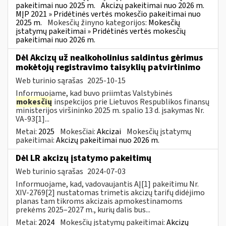
pakeitimai nuo 2025 m.
Akcizų pakeitimai nuo 2026 m.
MĮP 2021 » Pridėtinės vertės mokesčio pakeitimai nuo
2025 m.
Mokesčių žinyno kategorijos:
Mokesčių
įstatymų pakeitimai » Pridėtinės vertės mokesčių
pakeitimai nuo 2026 m.
Dėl Akcizų už nealkoholinius saldintus gėrimus
mokėtojų registravimo taisyklių patvirtinimo
Web turinio sąrašas
2025-10-15
Informuojame, kad buvo priimtas Valstybinės
mokesčių
inspekcijos prie Lietuvos Respublikos finansų
ministerijos viršininko 2025 m. spalio 13 d. įsakymas Nr.
VA-93[1]...
Metai:
2025
Mokesčiai:
Akcizai
Mokesčių įstatymų
pakeitimai:
Akcizų pakeitimai nuo 2026 m.
Dėl LR akcizų įstatymo pakeitimų
Web turinio sąrašas
2024-07-03
Informuojame, kad, vadovaujantis AĮ[1] pakeitimu Nr.
XIV-2769[2] nustatomas trimetis akcizų tarifų didėjimo
planas tam tikroms akcizais apmokestinamoms
prekėms 2025–2027 m., kurių dalis bus...
Metai:
2024
Mokesčių įstatymų pakeitimai:
Akcizų