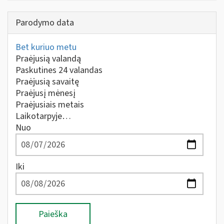
Parodymo data
Bet kuriuo metu
Praėjusią valandą
Paskutines 24 valandas
Praėjusią savaitę
Praėjusį mėnesį
Praėjusiais metais
Laikotarpyje…
Nuo
Iki
Paieška