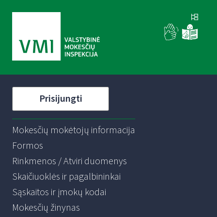
Prisijungti
Mokesčių mokėtojų informacija
Formos
Rinkmenos / Atviri duomenys
Skaičiuoklės ir pagalbininkai
Sąskaitos ir įmokų kodai
Mokesčių žinynas