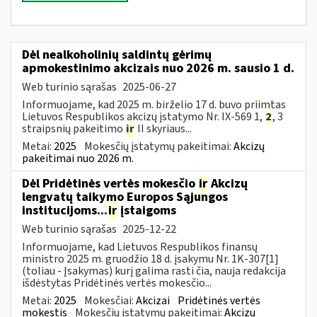
Dėl nealkoholinių saldintų gėrimų
apmokestinimo akcizais nuo 2026 m. sausio 1 d.
Web turinio sąrašas
2025-06-27
Informuojame, kad 2025 m. birželio 17 d. buvo priimtas
Lietuvos Respublikos akcizų įstatymo Nr. IX-569 1,
2
, 3
straipsnių pakeitimo
ir
II skyriaus...
Metai:
2025
Mokesčių įstatymų pakeitimai:
Akcizų
pakeitimai nuo 2026 m.
Dėl Pridėtinės vertės mokesčio
ir
Akcizų
lengvatų taikymo Europos Sąjungos
institucijoms...
ir
įstaigoms
Web turinio sąrašas
2025-12-22
Informuojame, kad Lietuvos Respublikos finansų
ministro 2025 m. gruodžio 18 d. įsakymu Nr. 1K-307[1]
(toliau - Įsakymas) kurį galima rasti čia, nauja redakcija
išdėstytas Pridėtinės vertės mokesčio...
Metai:
2025
Mokesčiai:
Akcizai
Pridėtinės vertės
mokestis
Mokesčių įstatymų pakeitimai:
Akcizų