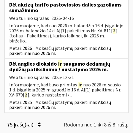
Dėl akcizų tarifo pastoviosios dalies gazoliams
sumažinimo
Web turinio sąrašas
2026-04-16
Informuojame, kad nuo 2026 m. balandžio 16 d. įsigaliojo
2026 m. balandžio 14 d. AĮ[1] pakeitimas Nr. XV-811[
2
]
(toliau - Pakeitimas), kuriuo laikinai, iki 2026 m.
birželio...
Metai:
2026
Mokesčių įstatymų pakeitimai:
Akcizų
pakeitimai nuo 2026 m.
Dėl anglies dioksido
ir
saugumo dedamųjų
dydžių patikslinimo / nustatymo 2026 m.
Web turinio sąrašas
2025-12-31
Informuojame, kad buvo priimtas
ir
nuo 2026 m. sausio
1 d. įsigalioja 2025 m. gruodžio 16 d. AĮ[1] pakeitimas Nr.
XV-679[
2
], kuriuo nustatomi /...
Metai:
2025
Mokesčių įstatymų pakeitimai:
Akcizų
pakeitimai nuo 2026 m.
75 Įrašų(-ai)
Rodoma nuo 1 iki 8 iš 8 irašų.