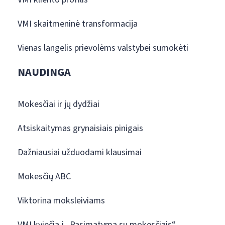
VMI skaitmeninė transformacija
Vienas langelis prievolėms valstybei sumokėti
NAUDINGA
Mokesčiai ir jų dydžiai
Atsiskaitymas grynaisiais pinigais
Dažniausiai užduodami klausimai
Mokesčių ABC
Viktorina moksleiviams
VMI kviečia į „Pasimatymą su mokesčiais“