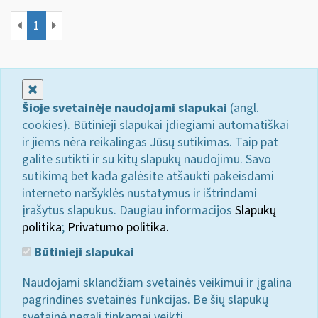
1
Uždaryti
Šioje svetainėje naudojami slapukai
(angl.
cookies). Būtinieji slapukai įdiegiami automatiškai
ir jiems nėra reikalingas Jūsų sutikimas. Taip pat
galite sutikti ir su kitų slapukų naudojimu. Savo
sutikimą bet kada galėsite atšaukti pakeisdami
interneto naršyklės nustatymus ir ištrindami
įrašytus slapukus. Daugiau informacijos
Slapukų
politika
;
Privatumo politika.
Būtinieji slapukai
Naudojami sklandžiam svetainės veikimui ir įgalina
pagrindines svetainės funkcijas. Be šių slapukų
svetainė negali tinkamai veikti.