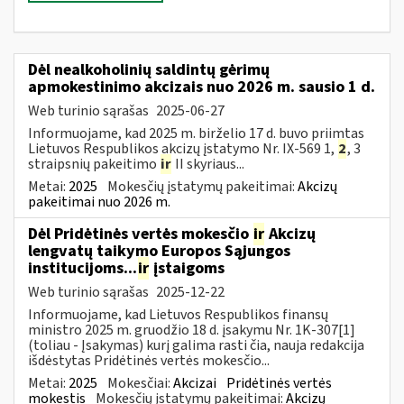
Dėl nealkoholinių saldintų gėrimų
apmokestinimo akcizais nuo 2026 m. sausio 1 d.
Web turinio sąrašas
2025-06-27
Informuojame, kad 2025 m. birželio 17 d. buvo priimtas
Lietuvos Respublikos akcizų įstatymo Nr. IX-569 1,
2
, 3
straipsnių pakeitimo
ir
II skyriaus...
Metai:
2025
Mokesčių įstatymų pakeitimai:
Akcizų
pakeitimai nuo 2026 m.
Dėl Pridėtinės vertės mokesčio
ir
Akcizų
lengvatų taikymo Europos Sąjungos
institucijoms...
ir
įstaigoms
Web turinio sąrašas
2025-12-22
Informuojame, kad Lietuvos Respublikos finansų
ministro 2025 m. gruodžio 18 d. įsakymu Nr. 1K-307[1]
(toliau - Įsakymas) kurį galima rasti čia, nauja redakcija
išdėstytas Pridėtinės vertės mokesčio...
Metai:
2025
Mokesčiai:
Akcizai
Pridėtinės vertės
mokestis
Mokesčių įstatymų pakeitimai:
Akcizų