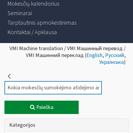
Mokesčių kalendorius
Seminarai
Tarptautinis apmokestinimas
Kontaktai / Apklausa
VMI Machine translation / VMI Машинный перевод /
VMI Машинний переклад (
English
,
Русский
,
Українська
)
Paieška
Kategorijos