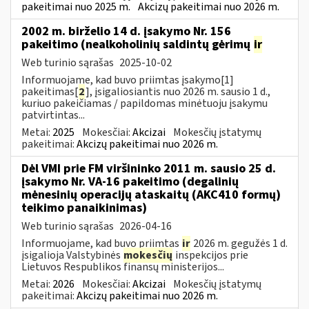
pakeitimai nuo 2025 m.
Akcizų pakeitimai nuo 2026 m.
2002 m. birželio 14 d. įsakymo Nr. 156
pakeitimo (nealkoholinių saldintų gėrimų
ir
Web turinio sąrašas
2025-10-02
Informuojame, kad buvo priimtas įsakymo[1]
pakeitimas[
2
], įsigaliosiantis nuo 2026 m. sausio 1 d.,
kuriuo pakeičiamas / papildomas minėtuoju įsakymu
patvirtintas...
Metai:
2025
Mokesčiai:
Akcizai
Mokesčių įstatymų
pakeitimai:
Akcizų pakeitimai nuo 2026 m.
Dėl VMI prie FM viršininko 2011 m. sausio 25 d.
įsakymo Nr. VA-16 pakeitimo (degalinių
mėnesinių operacijų ataskaitų (AKC410 formų)
teikimo panaikinimas)
Web turinio sąrašas
2026-04-16
Informuojame, kad buvo priimtas
ir
2026 m. gegužės 1 d.
įsigalioja Valstybinės
mokesčių
inspekcijos prie
Lietuvos Respublikos finansų ministerijos...
Metai:
2026
Mokesčiai:
Akcizai
Mokesčių įstatymų
pakeitimai:
Akcizų pakeitimai nuo 2026 m.