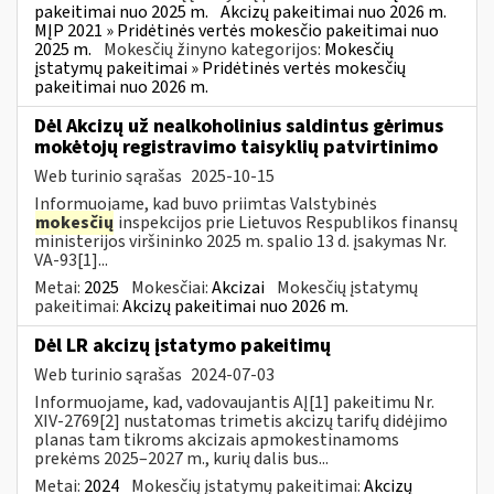
pakeitimai nuo 2025 m.
Akcizų pakeitimai nuo 2026 m.
MĮP 2021 » Pridėtinės vertės mokesčio pakeitimai nuo
2025 m.
Mokesčių žinyno kategorijos:
Mokesčių
įstatymų pakeitimai » Pridėtinės vertės mokesčių
pakeitimai nuo 2026 m.
Dėl Akcizų už nealkoholinius saldintus gėrimus
mokėtojų registravimo taisyklių patvirtinimo
Web turinio sąrašas
2025-10-15
Informuojame, kad buvo priimtas Valstybinės
mokesčių
inspekcijos prie Lietuvos Respublikos finansų
ministerijos viršininko 2025 m. spalio 13 d. įsakymas Nr.
VA-93[1]...
Metai:
2025
Mokesčiai:
Akcizai
Mokesčių įstatymų
pakeitimai:
Akcizų pakeitimai nuo 2026 m.
Dėl LR akcizų įstatymo pakeitimų
Web turinio sąrašas
2024-07-03
Informuojame, kad, vadovaujantis AĮ[1] pakeitimu Nr.
XIV-2769[2] nustatomas trimetis akcizų tarifų didėjimo
planas tam tikroms akcizais apmokestinamoms
prekėms 2025–2027 m., kurių dalis bus...
Metai:
2024
Mokesčių įstatymų pakeitimai:
Akcizų