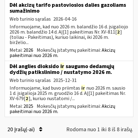
Dėl akcizų tarifo pastoviosios dalies gazoliams
sumažinimo
Web turinio sąrašas
2026-04-16
Informuojame, kad nuo 2026 m. balandžio 16 d. įsigaliojo
2026 m. balandžio 14 d. AĮ[1] pakeitimas Nr. XV-811[
2
]
(toliau - Pakeitimas), kuriuo laikinai, iki 2026 m.
birželio...
Metai:
2026
Mokesčių įstatymų pakeitimai:
Akcizų
pakeitimai nuo 2026 m.
Dėl anglies dioksido
ir
saugumo dedamųjų
dydžių patikslinimo / nustatymo 2026 m.
Web turinio sąrašas
2025-12-31
Informuojame, kad buvo priimtas
ir
nuo 2026 m. sausio
1 d. įsigalioja 2025 m. gruodžio 16 d. AĮ[1] pakeitimas Nr.
XV-679[
2
], kuriuo nustatomi /...
Metai:
2025
Mokesčių įstatymų pakeitimai:
Akcizų
pakeitimai nuo 2026 m.
20 Įrašų(-ai)
Rodoma nuo 1 iki 8 iš 8 irašų.