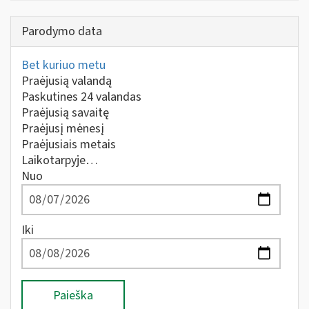
Parodymo data
Bet kuriuo metu
Praėjusią valandą
Paskutines 24 valandas
Praėjusią savaitę
Praėjusį mėnesį
Praėjusiais metais
Laikotarpyje…
Nuo
Iki
Paieška