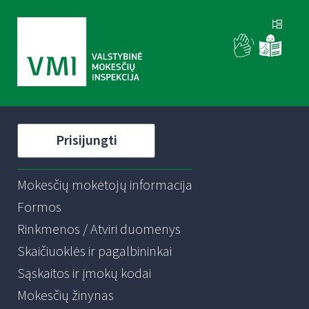
Prisijungti
Mokesčių mokėtojų informacija
Formos
Rinkmenos / Atviri duomenys
Skaičiuoklės ir pagalbininkai
Sąskaitos ir įmokų kodai
Mokesčių žinynas