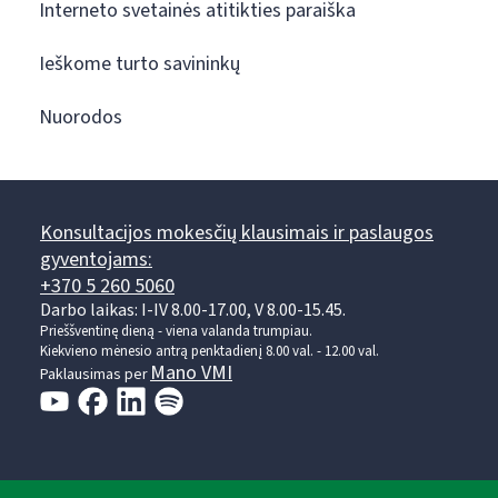
Interneto svetainės atitikties paraiška
Ieškome turto savininkų
Nuorodos
Konsultacijos mokesčių klausimais ir paslaugos
gyventojams:
+370 5 260 5060
Darbo laikas: I-IV 8.00-17.00, V 8.00-15.45.
Prieššventinę dieną - viena valanda trumpiau.
Kiekvieno mėnesio antrą penktadienį 8.00 val. - 12.00 val.
Mano VMI
Paklausimas per