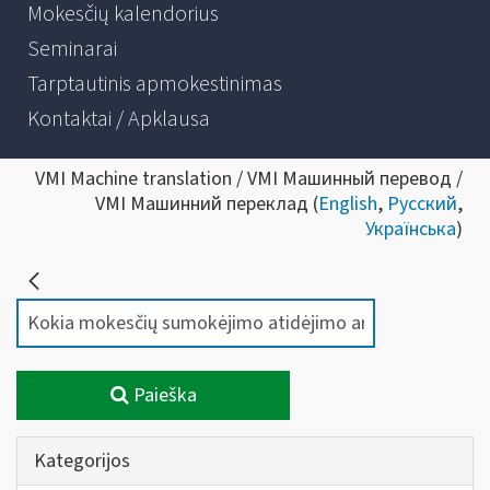
Mokesčių kalendorius
Seminarai
Tarptautinis apmokestinimas
Kontaktai / Apklausa
VMI Machine translation / VMI Машинный перевод /
VMI Машинний переклад (
English
,
Русский
,
Українська
)
Paieška
Kategorijos