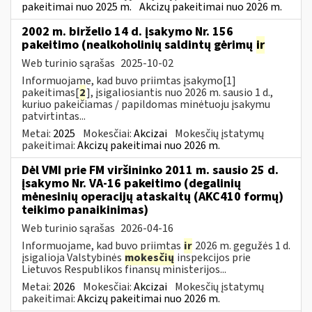
pakeitimai nuo 2025 m.
Akcizų pakeitimai nuo 2026 m.
2002 m. birželio 14 d. įsakymo Nr. 156
pakeitimo (nealkoholinių saldintų gėrimų
ir
Web turinio sąrašas
2025-10-02
Informuojame, kad buvo priimtas įsakymo[1]
pakeitimas[
2
], įsigaliosiantis nuo 2026 m. sausio 1 d.,
kuriuo pakeičiamas / papildomas minėtuoju įsakymu
patvirtintas...
Metai:
2025
Mokesčiai:
Akcizai
Mokesčių įstatymų
pakeitimai:
Akcizų pakeitimai nuo 2026 m.
Dėl VMI prie FM viršininko 2011 m. sausio 25 d.
įsakymo Nr. VA-16 pakeitimo (degalinių
mėnesinių operacijų ataskaitų (AKC410 formų)
teikimo panaikinimas)
Web turinio sąrašas
2026-04-16
Informuojame, kad buvo priimtas
ir
2026 m. gegužės 1 d.
įsigalioja Valstybinės
mokesčių
inspekcijos prie
Lietuvos Respublikos finansų ministerijos...
Metai:
2026
Mokesčiai:
Akcizai
Mokesčių įstatymų
pakeitimai:
Akcizų pakeitimai nuo 2026 m.