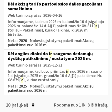
Dėl akcizų tarifo pastoviosios dalies gazoliams
sumažinimo
Web turinio sąrašas
2026-04-16
Informuojame, kad nuo 2026 m. balandžio 16 d. įsigaliojo
2026 m. balandžio 14 d. AĮ[1] pakeitimas Nr. XV-811[
2
]
(toliau - Pakeitimas), kuriuo laikinai, iki 2026 m.
birželio...
Metai:
2026
Mokesčių įstatymų pakeitimai:
Akcizų
pakeitimai nuo 2026 m.
Dėl anglies dioksido
ir
saugumo dedamųjų
dydžių patikslinimo / nustatymo 2026 m.
Web turinio sąrašas
2025-12-31
Informuojame, kad buvo priimtas
ir
nuo 2026 m. sausio
1 d. įsigalioja 2025 m. gruodžio 16 d. AĮ[1] pakeitimas Nr.
XV-679[
2
], kuriuo nustatomi /...
Metai:
2025
Mokesčių įstatymų pakeitimai:
Akcizų
pakeitimai nuo 2026 m.
20 Įrašų(-ai)
Rodoma nuo 1 iki 8 iš 8 irašų.