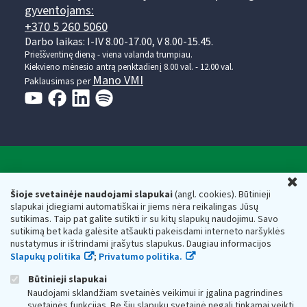
gyventojams:
+370 5 260 5060
Darbo laikas: I-IV 8.00-17.00, V 8.00-15.45.
Prieššventinę dieną - viena valanda trumpiau.
Kiekvieno mėnesio antrą penktadienį 8.00 val. - 12.00 val.
Mano VMI
Paklausimas per
Valstybinė mokesčių inspekcija prie Lietuvos
U
Respublikos finansų ministerijos
Šioje svetainėje naudojami slapukai
(angl. cookies). Būtinieji
slapukai įdiegiami automatiškai ir jiems nėra reikalingas Jūsų
Biudžetinė įstaiga. Juridinio asmens kodas — 188659752,
sutikimas. Taip pat galite sutikti ir su kitų slapukų naudojimu. Savo
adresas: Vasario 16-osios g. 14, 01107 Vilnius, Lietuva, el.paštas:
sutikimą bet kada galėsite atšaukti pakeisdami interneto naršyklės
vmi@vmi.lt
, E. pristatymo dėžutės adresas 188659752
nustatymus ir ištrindami įrašytus slapukus. Daugiau informacijos
Duomenys apie Valstybinę mokesčių inspekciją prie Lietuvos
Slapukų politika
;
Privatumo politika.
Respublikos finansų ministerijos kaupiami ir saugomi Juridinių
asmenų registre
Būtinieji slapukai
Naudojami sklandžiam svetainės veikimui ir įgalina pagrindines
svetainės funkcijas. Be šių slapukų svetainė negali tinkamai veikti.