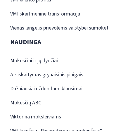
VMI skaitmeninė transformacija
Vienas langelis prievolėms valstybei sumokėti
NAUDINGA
Mokesčiai ir jų dydžiai
Atsiskaitymas grynaisiais pinigais
Dažniausiai užduodami klausimai
Mokesčių ABC
Viktorina moksleiviams
VMI kviečia į „Pasimatymą su mokesčiais“