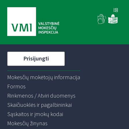
Prisijungti
Mokesčių mokėtojų informacija
Formos
Rinkmenos / Atviri duomenys
Skaičiuoklės ir pagalbininkai
Sąskaitos ir įmokų kodai
Mokesčių žinynas