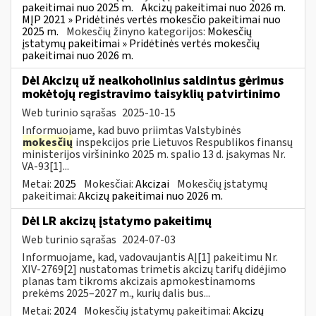
pakeitimai nuo 2025 m.
Akcizų pakeitimai nuo 2026 m.
MĮP 2021 » Pridėtinės vertės mokesčio pakeitimai nuo
2025 m.
Mokesčių žinyno kategorijos:
Mokesčių
įstatymų pakeitimai » Pridėtinės vertės mokesčių
pakeitimai nuo 2026 m.
Dėl Akcizų už nealkoholinius saldintus gėrimus
mokėtojų registravimo taisyklių patvirtinimo
Web turinio sąrašas
2025-10-15
Informuojame, kad buvo priimtas Valstybinės
mokesčių
inspekcijos prie Lietuvos Respublikos finansų
ministerijos viršininko 2025 m. spalio 13 d. įsakymas Nr.
VA-93[1]...
Metai:
2025
Mokesčiai:
Akcizai
Mokesčių įstatymų
pakeitimai:
Akcizų pakeitimai nuo 2026 m.
Dėl LR akcizų įstatymo pakeitimų
Web turinio sąrašas
2024-07-03
Informuojame, kad, vadovaujantis AĮ[1] pakeitimu Nr.
XIV-2769[2] nustatomas trimetis akcizų tarifų didėjimo
planas tam tikroms akcizais apmokestinamoms
prekėms 2025–2027 m., kurių dalis bus...
Metai:
2024
Mokesčių įstatymų pakeitimai:
Akcizų