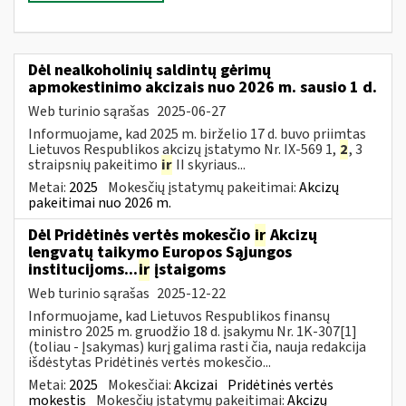
Dėl nealkoholinių saldintų gėrimų
apmokestinimo akcizais nuo 2026 m. sausio 1 d.
Web turinio sąrašas
2025-06-27
Informuojame, kad 2025 m. birželio 17 d. buvo priimtas
Lietuvos Respublikos akcizų įstatymo Nr. IX-569 1,
2
, 3
straipsnių pakeitimo
ir
II skyriaus...
Metai:
2025
Mokesčių įstatymų pakeitimai:
Akcizų
pakeitimai nuo 2026 m.
Dėl Pridėtinės vertės mokesčio
ir
Akcizų
lengvatų taikymo Europos Sąjungos
institucijoms...
ir
įstaigoms
Web turinio sąrašas
2025-12-22
Informuojame, kad Lietuvos Respublikos finansų
ministro 2025 m. gruodžio 18 d. įsakymu Nr. 1K-307[1]
(toliau - Įsakymas) kurį galima rasti čia, nauja redakcija
išdėstytas Pridėtinės vertės mokesčio...
Metai:
2025
Mokesčiai:
Akcizai
Pridėtinės vertės
mokestis
Mokesčių įstatymų pakeitimai:
Akcizų