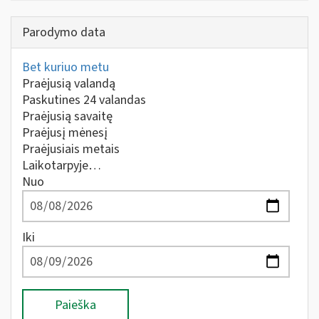
Parodymo data
Bet kuriuo metu
Praėjusią valandą
Paskutines 24 valandas
Praėjusią savaitę
Praėjusį mėnesį
Praėjusiais metais
Laikotarpyje…
Nuo
Iki
Paieška