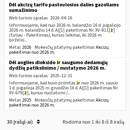
Dėl akcizų tarifo pastoviosios dalies gazoliams
sumažinimo
Web turinio sąrašas
2026-04-16
Informuojame, kad nuo 2026 m. balandžio 16 d. įsigaliojo
2026 m. balandžio 14 d. AĮ[1] pakeitimas Nr. XV-811[
2
]
(toliau - Pakeitimas), kuriuo laikinai, iki 2026 m.
birželio...
Metai:
2026
Mokesčių įstatymų pakeitimai:
Akcizų
pakeitimai nuo 2026 m.
Dėl anglies dioksido
ir
saugumo dedamųjų
dydžių patikslinimo / nustatymo 2026 m.
Web turinio sąrašas
2025-12-31
Informuojame, kad buvo priimtas
ir
nuo 2026 m. sausio
1 d. įsigalioja 2025 m. gruodžio 16 d. AĮ[1] pakeitimas Nr.
XV-679[
2
], kuriuo nustatomi /...
Metai:
2025
Mokesčių įstatymų pakeitimai:
Akcizų
pakeitimai nuo 2026 m.
30 Įrašų(-ai)
Rodoma nuo 1 iki 8 iš 8 irašų.