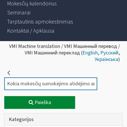
Mokesčių kalendorius
Seminarai
Tarptautinis apmokestinimas
Kontaktai / Apklausa
VMI Machine translation / VMI Машинный перевод /
VMI Машинний переклад (
English
,
Русский
,
Українська
)
Paieška
Kategorijos