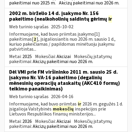
pakeitimai nuo 2025 m.
Akcizų pakeitimai nuo 2026 m.
2002 m. birželio 14 d. įsakymo Nr. 156
pakeitimo (nealkoholinių saldintų gėrimų
ir
Web turinio sąrašas
2025-10-02
Informuojame, kad buvo priimtas įsakymo[1]
pakeitimas[
2
], įsigaliosiantis nuo 2026 m. sausio 1 d.,
kuriuo pakeičiamas / papildomas minėtuoju įsakymu
patvirtintas...
Metai:
2025
Mokesčiai:
Akcizai
Mokesčių įstatymų
pakeitimai:
Akcizų pakeitimai nuo 2026 m.
Dėl VMI prie FM viršininko 2011 m. sausio 25 d.
įsakymo Nr. VA-16 pakeitimo (degalinių
mėnesinių operacijų ataskaitų (AKC410 formų)
teikimo panaikinimas)
Web turinio sąrašas
2026-04-16
Informuojame, kad buvo priimtas
ir
2026 m. gegužės 1 d.
įsigalioja Valstybinės
mokesčių
inspekcijos prie
Lietuvos Respublikos finansų ministerijos...
Metai:
2026
Mokesčiai:
Akcizai
Mokesčių įstatymų
pakeitimai:
Akcizų pakeitimai nuo 2026 m.