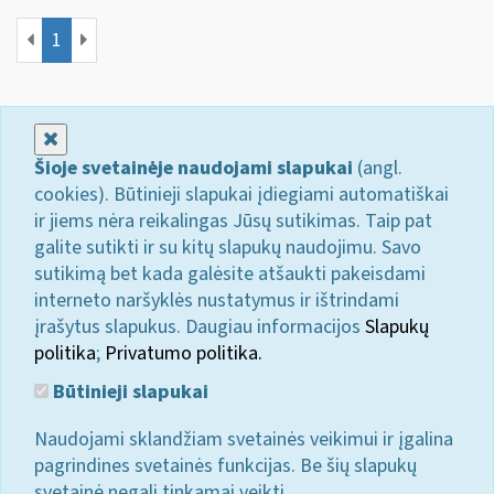
1
Uždaryti
Šioje svetainėje naudojami slapukai
(angl.
cookies). Būtinieji slapukai įdiegiami automatiškai
ir jiems nėra reikalingas Jūsų sutikimas. Taip pat
galite sutikti ir su kitų slapukų naudojimu. Savo
sutikimą bet kada galėsite atšaukti pakeisdami
interneto naršyklės nustatymus ir ištrindami
įrašytus slapukus. Daugiau informacijos
Slapukų
politika
;
Privatumo politika.
Būtinieji slapukai
Naudojami sklandžiam svetainės veikimui ir įgalina
pagrindines svetainės funkcijas. Be šių slapukų
svetainė negali tinkamai veikti.