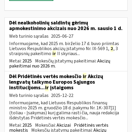
Dėl nealkoholinių saldintų gėrimų
apmokestinimo akcizais nuo 2026 m. sausio 1 d.
Web turinio sąrašas
2025-06-27
Informuojame, kad 2025 m. birželio 17 d. buvo priimtas
Lietuvos Respublikos akcizų įstatymo Nr. IX-569 1,
2
, 3
straipsnių pakeitimo
ir
II skyriaus...
Metai:
2025
Mokesčių įstatymų pakeitimai:
Akcizų
pakeitimai nuo 2026 m.
Dėl Pridėtinės vertės mokesčio
ir
Akcizų
lengvatų taikymo Europos Sąjungos
institucijoms...
ir
įstaigoms
Web turinio sąrašas
2025-12-22
Informuojame, kad Lietuvos Respublikos finansų
ministro 2025 m. gruodžio 18 d. įsakymu Nr. 1K-307[1]
(toliau - Įsakymas) kurį galima rasti čia, nauja redakcija
išdėstytas Pridėtinės vertės mokesčio...
Metai:
2025
Mokesčiai:
Akcizai
Pridėtinės vertės
mokestis
Mokesčių įstatymų pakeitimai:
Akcizų