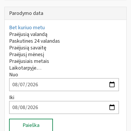
Parodymo data
Bet kuriuo metu
Praėjusią valandą
Paskutines 24 valandas
Praėjusią savaitę
Praėjusį mėnesį
Praėjusiais metais
Laikotarpyje…
Nuo
Iki
Paieška