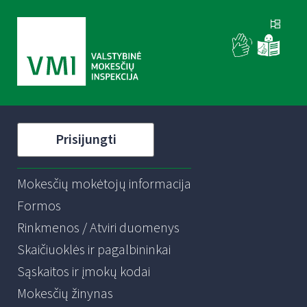
Prisijungti
Mokesčių mokėtojų informacija
Formos
Rinkmenos / Atviri duomenys
Skaičiuoklės ir pagalbininkai
Sąskaitos ir įmokų kodai
Mokesčių žinynas