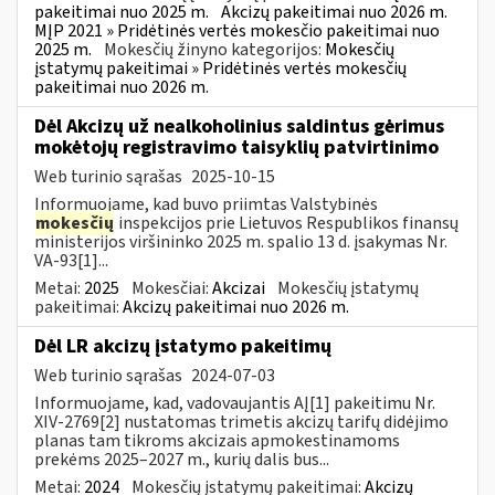
pakeitimai nuo 2025 m.
Akcizų pakeitimai nuo 2026 m.
MĮP 2021 » Pridėtinės vertės mokesčio pakeitimai nuo
2025 m.
Mokesčių žinyno kategorijos:
Mokesčių
įstatymų pakeitimai » Pridėtinės vertės mokesčių
pakeitimai nuo 2026 m.
Dėl Akcizų už nealkoholinius saldintus gėrimus
mokėtojų registravimo taisyklių patvirtinimo
Web turinio sąrašas
2025-10-15
Informuojame, kad buvo priimtas Valstybinės
mokesčių
inspekcijos prie Lietuvos Respublikos finansų
ministerijos viršininko 2025 m. spalio 13 d. įsakymas Nr.
VA-93[1]...
Metai:
2025
Mokesčiai:
Akcizai
Mokesčių įstatymų
pakeitimai:
Akcizų pakeitimai nuo 2026 m.
Dėl LR akcizų įstatymo pakeitimų
Web turinio sąrašas
2024-07-03
Informuojame, kad, vadovaujantis AĮ[1] pakeitimu Nr.
XIV-2769[2] nustatomas trimetis akcizų tarifų didėjimo
planas tam tikroms akcizais apmokestinamoms
prekėms 2025–2027 m., kurių dalis bus...
Metai:
2024
Mokesčių įstatymų pakeitimai:
Akcizų