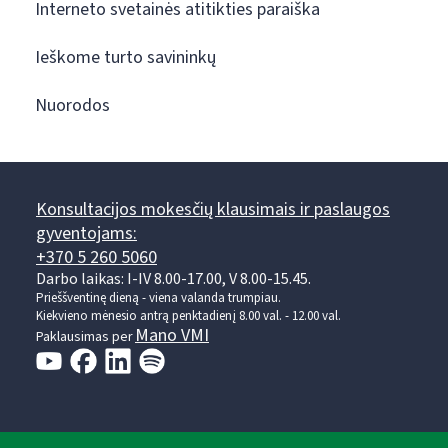
Interneto svetainės atitikties paraiška
Ieškome turto savininkų
Nuorodos
Konsultacijos mokesčių klausimais ir paslaugos
gyventojams:
+370 5 260 5060
Darbo laikas: I-IV 8.00-17.00, V 8.00-15.45.
Prieššventinę dieną - viena valanda trumpiau.
Kiekvieno mėnesio antrą penktadienį 8.00 val. - 12.00 val.
Mano VMI
Paklausimas per