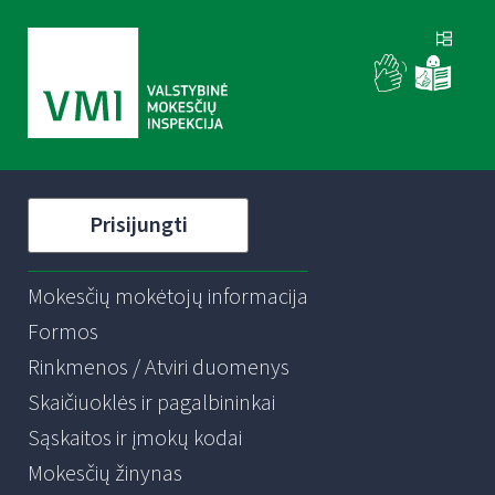
Prisijungti
Mokesčių mokėtojų informacija
Formos
Rinkmenos / Atviri duomenys
Skaičiuoklės ir pagalbininkai
Sąskaitos ir įmokų kodai
Mokesčių žinynas