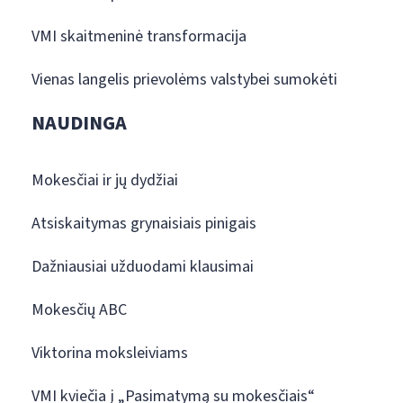
VMI skaitmeninė transformacija
Vienas langelis prievolėms valstybei sumokėti
NAUDINGA
Mokesčiai ir jų dydžiai
Atsiskaitymas grynaisiais pinigais
Dažniausiai užduodami klausimai
Mokesčių ABC
Viktorina moksleiviams
VMI kviečia į „Pasimatymą su mokesčiais“