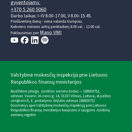
gyventojams:
+370 5 260 5060
Darbo laikas: I-IV 8.00-17.00, V 8.00-15.45.
Prieššventinę dieną - viena valanda trumpiau.
Kiekvieno mėnesio antrą penktadienį 8.00 val. - 12.00 val.
Mano VMI
Paklausimas per
Valstybinė mokesčių inspekcija prie Lietuvos
Respublikos finansų ministerijos
Biudžetinė įstaiga. Juridinio asmens kodas — 188659752,
adresas: Vasario 16-osios g. 14, 01107 Vilnius, Lietuva, el.paštas:
vmi@vmi.lt
, E. pristatymo dėžutės adresas 188659752
Duomenys apie Valstybinę mokesčių inspekciją prie Lietuvos
Respublikos finansų ministerijos kaupiami ir saugomi Juridinių
asmenų registre