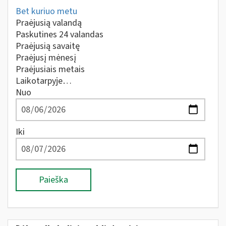
Bet kuriuo metu
Praėjusią valandą
Paskutines 24 valandas
Praėjusią savaitę
Praėjusį mėnesį
Praėjusiais metais
Laikotarpyje…
Nuo
Iki
Paieška