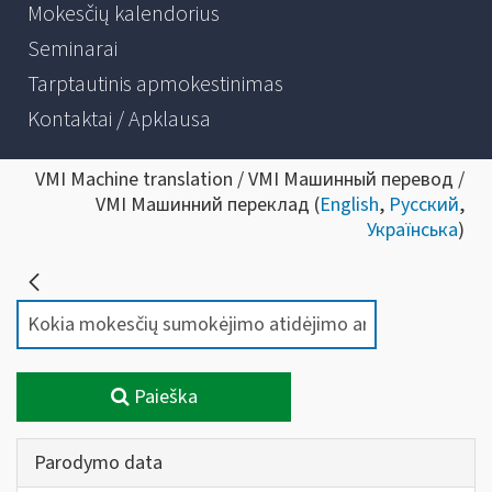
Mokesčių kalendorius
Seminarai
Tarptautinis apmokestinimas
Kontaktai / Apklausa
VMI Machine translation / VMI Машинный перевод /
VMI Машинний переклад (
English
,
Русский
,
Українська
)
Paieška
Parodymo data