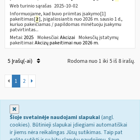
Web turinio sąrašas
2025-10-02
Informuojame, kad buvo priimtas įsakymo[1]
pakeitimas[
2
], įsigaliosiantis nuo 2026 m. sausio 1 d.,
kuriuo pakeičiamas / papildomas minėtuoju įsakymu
patvirtintas...
Metai:
2025
Mokesčiai:
Akcizai
Mokesčių įstatymų
pakeitimai:
Akcizų pakeitimai nuo 2026 m.
5 Įrašų(-ai)
Rodoma nuo 1 iki 5 iš 8 irašų.
1
2
Uždaryti
Šioje svetainėje naudojami slapukai
(angl.
cookies). Būtinieji slapukai įdiegiami automatiškai
ir jiems nėra reikalingas Jūsų sutikimas. Taip pat
galite sutikti ir su kitų slapukų naudojimu. Savo