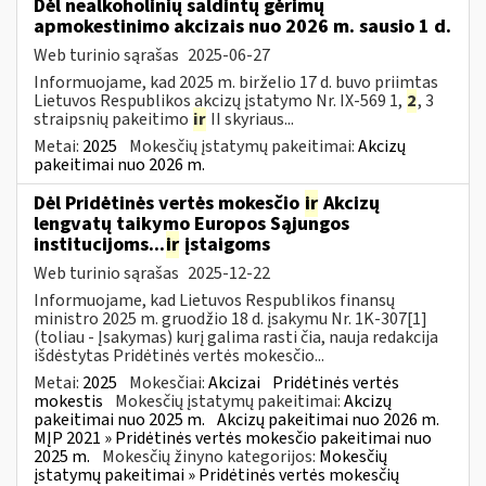
Dėl nealkoholinių saldintų gėrimų
apmokestinimo akcizais nuo 2026 m. sausio 1 d.
Web turinio sąrašas
2025-06-27
Informuojame, kad 2025 m. birželio 17 d. buvo priimtas
Lietuvos Respublikos akcizų įstatymo Nr. IX-569 1,
2
, 3
straipsnių pakeitimo
ir
II skyriaus...
Metai:
2025
Mokesčių įstatymų pakeitimai:
Akcizų
pakeitimai nuo 2026 m.
Dėl Pridėtinės vertės mokesčio
ir
Akcizų
lengvatų taikymo Europos Sąjungos
institucijoms...
ir
įstaigoms
Web turinio sąrašas
2025-12-22
Informuojame, kad Lietuvos Respublikos finansų
ministro 2025 m. gruodžio 18 d. įsakymu Nr. 1K-307[1]
(toliau - Įsakymas) kurį galima rasti čia, nauja redakcija
išdėstytas Pridėtinės vertės mokesčio...
Metai:
2025
Mokesčiai:
Akcizai
Pridėtinės vertės
mokestis
Mokesčių įstatymų pakeitimai:
Akcizų
pakeitimai nuo 2025 m.
Akcizų pakeitimai nuo 2026 m.
MĮP 2021 » Pridėtinės vertės mokesčio pakeitimai nuo
2025 m.
Mokesčių žinyno kategorijos:
Mokesčių
įstatymų pakeitimai » Pridėtinės vertės mokesčių