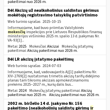
pakeitimai nuo 2026 m.
Dėl Akcizų už nealkoholinius saldintus gėrimus
mokėtojų registravimo taisyklių patvirtinimo
Web turinio sąrašas
2025-10-15
Informuojame, kad buvo priimtas Valstybinės
mokesčių
inspekcijos prie Lietuvos Respublikos finansų
ministerijos viršininko 2025 m. spalio 13 d. įsakymas Nr.
VA-93[1]...
Metai:
2025
Mokesčiai:
Akcizai
Mokesčių įstatymų
pakeitimai:
Akcizų pakeitimai nuo 2026 m.
Dėl LR akcizų įstatymo pakeitimų
Web turinio sąrašas
2024-07-03
Informuojame, kad, vadovaujantis AĮ[1] pakeitimu Nr.
XIV-2769[2] nustatomas trimetis akcizų tarifų didėjimo
planas tam tikroms akcizais apmokestinamoms
prekėms 2025–2027 m., kurių dalis bus...
Metai:
2024
Mokesčių įstatymų pakeitimai:
Akcizų
pakeitimai nuo 2025 m.
Akcizų pakeitimai nuo 2026 m.
2002 m. birželio 14 d. įsakymo Nr. 156
pakeitimo (nealkoholinių saldintų gėrimų
ir