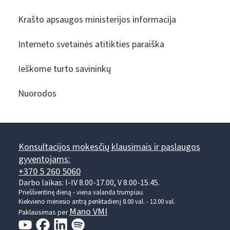
Krašto apsaugos ministerijos informacija
Interneto svetainės atitikties paraiška
Ieškome turto savininkų
Nuorodos
Konsultacijos mokesčių klausimais ir paslaugos
gyventojams:
+370 5 260 5060
Darbo laikas: I-IV 8.00-17.00, V 8.00-15.45.
Prieššventinę dieną - viena valanda trumpiau.
Kiekvieno mėnesio antrą penktadienį 8.00 val. - 12.00 val.
Mano VMI
Paklausimas per