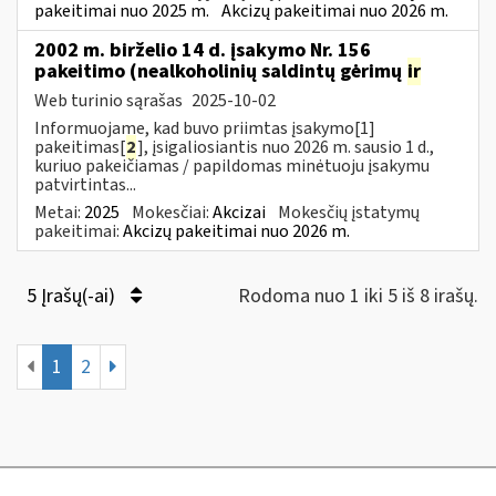
pakeitimai nuo 2025 m.
Akcizų pakeitimai nuo 2026 m.
2002 m. birželio 14 d. įsakymo Nr. 156
pakeitimo (nealkoholinių saldintų gėrimų
ir
Web turinio sąrašas
2025-10-02
Informuojame, kad buvo priimtas įsakymo[1]
pakeitimas[
2
], įsigaliosiantis nuo 2026 m. sausio 1 d.,
kuriuo pakeičiamas / papildomas minėtuoju įsakymu
patvirtintas...
Metai:
2025
Mokesčiai:
Akcizai
Mokesčių įstatymų
pakeitimai:
Akcizų pakeitimai nuo 2026 m.
5 Įrašų(-ai)
Rodoma nuo 1 iki 5 iš 8 irašų.
1
2