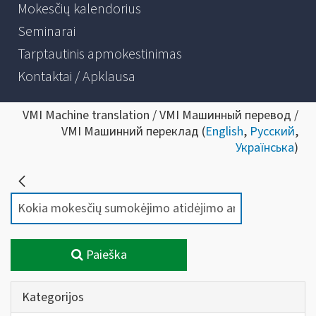
Mokesčių kalendorius
Seminarai
Tarptautinis apmokestinimas
Kontaktai / Apklausa
VMI Machine translation / VMI Машинный перевод /
VMI Машинний переклад (
English
,
Русский
,
Українська
)
Paieška
Kategorijos