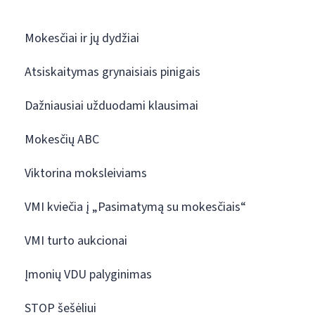
Mokesčiai ir jų dydžiai
Atsiskaitymas grynaisiais pinigais
Dažniausiai užduodami klausimai
Mokesčių ABC
Viktorina moksleiviams
VMI kviečia į „Pasimatymą su mokesčiais“
VMI turto aukcionai
Įmonių VDU palyginimas
STOP šešėliui