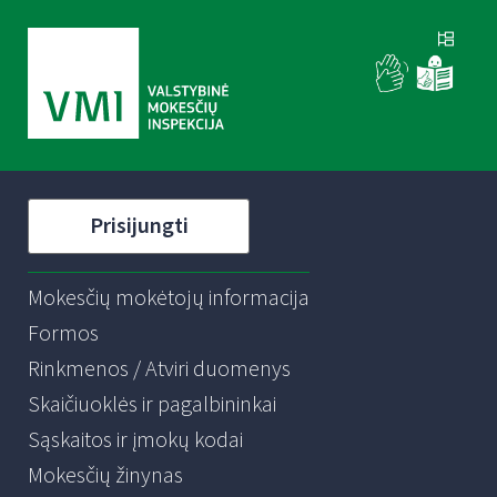
Prisijungti
Mokesčių mokėtojų informacija
Formos
Rinkmenos / Atviri duomenys
Skaičiuoklės ir pagalbininkai
Sąskaitos ir įmokų kodai
Mokesčių žinynas