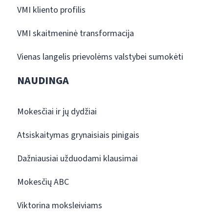
VMI kliento profilis
VMI skaitmeninė transformacija
Vienas langelis prievolėms valstybei sumokėti
NAUDINGA
Mokesčiai ir jų dydžiai
Atsiskaitymas grynaisiais pinigais
Dažniausiai užduodami klausimai
Mokesčių ABC
Viktorina moksleiviams