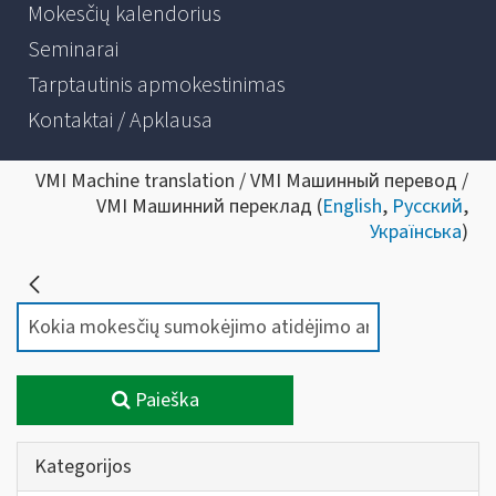
Mokesčių kalendorius
Seminarai
Tarptautinis apmokestinimas
Kontaktai / Apklausa
VMI Machine translation / VMI Машинный перевод /
VMI Машинний переклад (
English
,
Русский
,
Українська
)
Paieška
Kategorijos