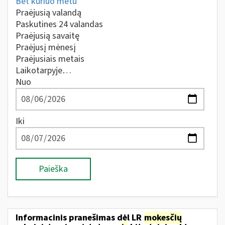
Bet kuriuo metu
Praėjusią valandą
Paskutines 24 valandas
Praėjusią savaitę
Praėjusį mėnesį
Praėjusiais metais
Laikotarpyje…
Nuo
Iki
Paieška
Informacinis pranešimas dėl LR
mokesčių