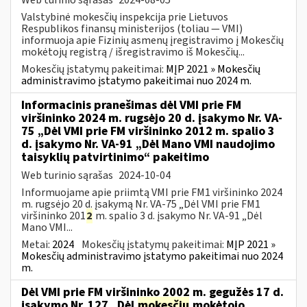
Valstybinė mokesčių inspekcija prie Lietuvos
Respublikos finansų ministerijos (toliau — VMI)
informuoja apie Fizinių asmenų įregistravimo į Mokesčių
mokėtojų registrą / išregistravimo iš Mokesčių...
Mokesčių įstatymų pakeitimai:
MĮP 2021 » Mokesčių
administravimo įstatymo pakeitimai nuo 2024 m.
Informacinis pranešimas dėl VMI prie FM
viršininko 2024 m. rugsėjo 20 d. įsakymo Nr. VA-
75 „Dėl VMI prie FM viršininko 2012 m. spalio 3
d. įsakymo Nr. VA-91 „Dėl Mano VMI naudojimo
taisyklių patvirtinimo“ pakeitimo
Web turinio sąrašas
2024-10-04
Informuojame apie priimtą VMI prie FM1 viršininko 2024
m. rugsėjo 20 d. įsakymą Nr. VA-75 „Dėl VMI prie FM1
viršininko 201
2
m. spalio 3 d. įsakymo Nr. VA-91 „Dėl
Mano VMI...
Metai:
2024
Mokesčių įstatymų pakeitimai:
MĮP 2021 »
Mokesčių administravimo įstatymo pakeitimai nuo 2024
m.
Dėl VMI prie FM viršininko 2002 m. gegužės 17 d.
įsakymo Nr. 127 „Dėl
mokesčių
mokėtojo