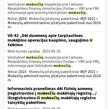
Valstybinė
mokesčių
inspekcija prie Lietuvos
Respublikos finansų ministerijos (toliau ― VMI prie FM)
informuoja apie priimtą Valstybinės
mokesčių
...
Metai:
2024
Mokesčių įstatymų pakeitimai:
MĮP 2021 »
Mokesčių administravimo įstatymo pakeitimai nuo 2024
m.
VA-42 „Dėl duomenų apie tarptautines
mokėjimo operacijas kaupimo, saugojimo
ir
teikimo
Web turinio sąrašas
2023-05-31
Valstybinė
mokesčių
inspekcija prie Lietuvos
Respublikos finansų ministerijos (toliau ― VMI prie FM),
informuoja apie Valstybinė
mokesčių
...
Metai:
2023
Mokesčių įstatymų pakeitimai:
MĮP 2021 »
Mokesčių administravimo įstatymo pakeitimai nuo 2024
m.
Informacinis pranešimas dėl fizinių asmenų
įregistravimo į
mokesčių
mokėtojų registrą.../
išregistravimo iš
mokesčių
mokėtojų registro
taisyklių pakeitimo
Web turinio sąrašas
2024-08-05