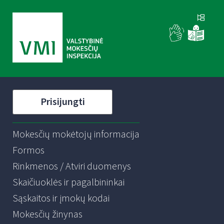
Prisijungti
Mokesčių mokėtojų informacija
Formos
Rinkmenos / Atviri duomenys
Skaičiuoklės ir pagalbininkai
Sąskaitos ir įmokų kodai
Mokesčių žinynas