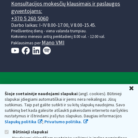
Konsultacijos mokesčių klausimais ir paslaugos
gyventojams:
+370 5 260 5060
Darbo laikas: I-IV 8.00-17.00, V 8.00-15.45.
Prieššventinę dieną - viena valanda trumpiau.
Kiekvieno mėnesio antrą penktadienį 8.00 val. - 12.00 val.
Mano VMI
Paklausimas per
Valstybinė mokesčių inspekcija prie Lietuvos
U
Respublikos finansų ministerijos
Šioje svetainėje naudojami slapukai
(angl. cookies). Būtinieji
slapukai įdiegiami automatiškai ir jiems nėra reikalingas Jūsų
Biudžetinė įstaiga. Juridinio asmens kodas — 188659752,
sutikimas. Taip pat galite sutikti ir su kitų slapukų naudojimu. Savo
adresas: Vasario 16-osios g. 14, 01107 Vilnius, Lietuva, el.paštas:
sutikimą bet kada galėsite atšaukti pakeisdami interneto naršyklės
vmi@vmi.lt
, E. pristatymo dėžutės adresas 188659752
nustatymus ir ištrindami įrašytus slapukus. Daugiau informacijos
Duomenys apie Valstybinę mokesčių inspekciją prie Lietuvos
Slapukų politika
;
Privatumo politika.
Respublikos finansų ministerijos kaupiami ir saugomi Juridinių
asmenų registre
Būtinieji slapukai