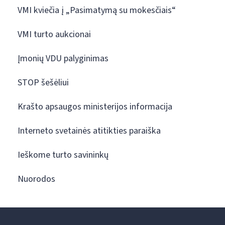
VMI kviečia į „Pasimatymą su mokesčiais“
VMI turto aukcionai
Įmonių VDU palyginimas
STOP šešėliui
Krašto apsaugos ministerijos informacija
Interneto svetainės atitikties paraiška
Ieškome turto savininkų
Nuorodos