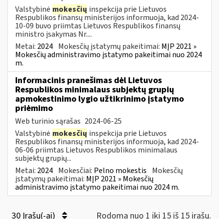
Valstybinė
mokesčių
inspekcija prie Lietuvos
Respublikos finansų ministerijos informuoja, kad 2024-
10-09 buvo priimtas Lietuvos Respublikos finansų
ministro įsakymas Nr....
Metai:
2024
Mokesčių įstatymų pakeitimai:
MĮP 2021 »
Mokesčių administravimo įstatymo pakeitimai nuo 2024
m.
Informacinis pranešimas dėl Lietuvos
Respublikos minimalaus subjektų grupių
apmokestinimo lygio užtikrinimo įstatymo
priėmimo
Web turinio sąrašas
2024-06-25
Valstybinė
mokesčių
inspekcija prie Lietuvos
Respublikos finansų ministerijos informuoja, kad 2024-
06-06 priimtas Lietuvos Respublikos minimalaus
subjektų grupių...
Metai:
2024
Mokesčiai:
Pelno mokestis
Mokesčių
įstatymų pakeitimai:
MĮP 2021 » Mokesčių
administravimo įstatymo pakeitimai nuo 2024 m.
30 Įrašų(-ai)
Rodoma nuo 1 iki 15 iš 15 irašų.