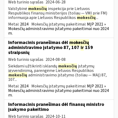
Web turinio sąrašas
2024-06-28
Valstybinė
mokesčių
inspekcija prie Lietuvos
Respublikos finansų ministerijos (toliau — VMI prie FM)
informuoja apie Lietuvos Respublikos
mokesčių
...
Metai:
2024
Mokesčių įstatymų pakeitimai:
MĮP 2021 »
Mokesčių administravimo įstatymo pakeitimai nuo 2024
m.
Informacinis pranešimas dėl
mokesčių
administravimo įstatymo 87, 107
ir
159
straipsnių
Web turinio sąrašas
2024-08-08
Siekdami užtikrinti sklandų
mokesčių
įstatymų
įgyvendinimą, parengėme Lietuvos Respublikos
mokesčių
administravimo įstatymo (toliau — MAĮ) 87,
107...
Metai:
2024
Mokesčių įstatymų pakeitimai:
MĮP 2021 »
Mokesčių administravimo įstatymo pakeitimai nuo 2024
m.
Informacinis pranešimas dėl finansų ministro
įsakymo pakeitimo
Web turinio sąrašas
2024-10-11