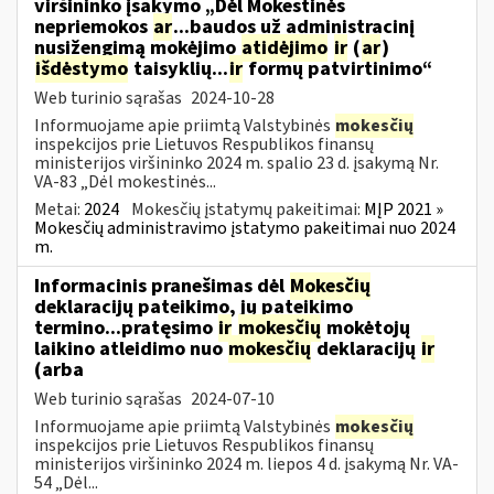
viršininko įsakymo „Dėl Mokestinės
nepriemokos
ar
...baudos už administracinį
nusižengimą mokėjimo
atidėjimo
ir
(
ar
)
išdėstymo
taisyklių...
ir
formų patvirtinimo“
Web turinio sąrašas
2024-10-28
Informuojame apie priimtą Valstybinės
mokesčių
inspekcijos prie Lietuvos Respublikos finansų
ministerijos viršininko 2024 m. spalio 23 d. įsakymą Nr.
VA-83 „Dėl mokestinės...
Metai:
2024
Mokesčių įstatymų pakeitimai:
MĮP 2021 »
Mokesčių administravimo įstatymo pakeitimai nuo 2024
m.
Informacinis pranešimas dėl
Mokesčių
deklaracijų pateikimo, jų pateikimo
termino...pratęsimo
ir
mokesčių
mokėtojų
laikino atleidimo nuo
mokesčių
deklaracijų
ir
(arba
Web turinio sąrašas
2024-07-10
Informuojame apie priimtą Valstybinės
mokesčių
inspekcijos prie Lietuvos Respublikos finansų
ministerijos viršininko 2024 m. liepos 4 d. įsakymą Nr. VA-
54 „Dėl...