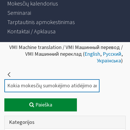
Mokesčių kalendorius
Seminarai
Tarptautinis apmokestinimas
Kontaktai / Apklausa
VMI Machine translation / VMI Машинный перевод /
VMI Машинний переклад (
English
,
Русский
,
Українська
)
Paieška
Kategorijos