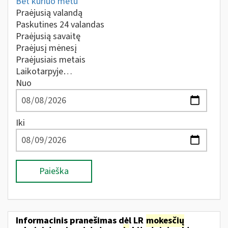
Bet kuriuo metu
Praėjusią valandą
Paskutines 24 valandas
Praėjusią savaitę
Praėjusį mėnesį
Praėjusiais metais
Laikotarpyje…
Nuo
Iki
Paieška
Informacinis pranešimas dėl LR
mokesčių