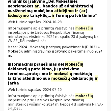
viršininko įsakymo „Dėl Mokestinės
nepriemokos
ar
...baudos už administracinį
nusižengimą mokėjimo
atidėjimo
ir
(
ar
)
išdėstymo
taisyklių...
ir
formų patvirtinimo“
Web turinio sąrašas
2024-10-28
Informuojame apie priimtą Valstybinės
mokesčių
inspekcijos prie Lietuvos Respublikos finansų
ministerijos viršininko 2024 m. spalio 23 d. įsakymą Nr.
VA-83 „Dėl mokestinės...
Metai:
2024
Mokesčių įstatymų pakeitimai:
MĮP 2021 »
Mokesčių administravimo įstatymo pakeitimai nuo 2024
m.
Informacinis pranešimas dėl
Mokesčių
deklaracijų pateikimo, jų pateikimo
termino...pratęsimo
ir
mokesčių
mokėtojų
laikino atleidimo nuo
mokesčių
deklaracijų
ir
(arba
Web turinio sąrašas
2024-07-10
Informuojame apie priimtą Valstybinės
mokesčių
inspekcijos prie Lietuvos Respublikos finansų
ministerijos viršininko 2024 m. liepos 4 d. įsakymą Nr. VA-
54 „Dėl...