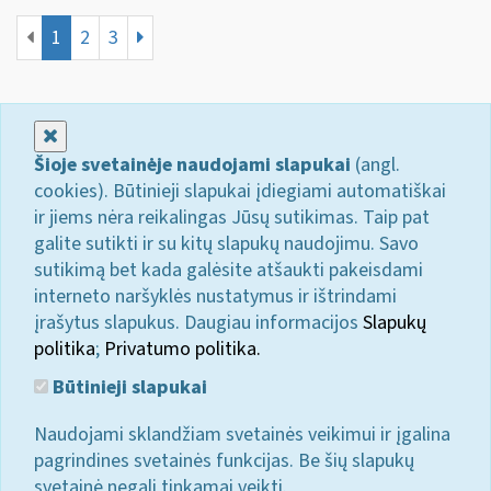
1
2
3
Uždaryti
Šioje svetainėje naudojami slapukai
(angl.
cookies). Būtinieji slapukai įdiegiami automatiškai
ir jiems nėra reikalingas Jūsų sutikimas. Taip pat
galite sutikti ir su kitų slapukų naudojimu. Savo
sutikimą bet kada galėsite atšaukti pakeisdami
interneto naršyklės nustatymus ir ištrindami
įrašytus slapukus. Daugiau informacijos
Slapukų
politika
;
Privatumo politika.
Būtinieji slapukai
Naudojami sklandžiam svetainės veikimui ir įgalina
pagrindines svetainės funkcijas. Be šių slapukų
svetainė negali tinkamai veikti.