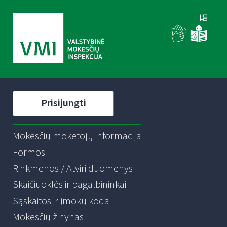
Prisijungti
Mokesčių mokėtojų informacija
Formos
Rinkmenos / Atviri duomenys
Skaičiuoklės ir pagalbininkai
Sąskaitos ir įmokų kodai
Mokesčių žinynas