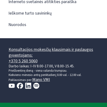
Interneto svetainės atitikties paraiška
Ieškome turto savininkų
Nuorodos
Konsultacijos mokesčių klausimais ir paslaugos
gyventojams:
+370 5 260 5060
Darbo laikas: I-IV 8.00-17.00, V 8.00-15.45.
Prieššventinę dieną - viena valanda trumpiau.
Kiekvieno mėnesio antrą penktadienį 8.00 val. - 12.00 val.
Mano VMI
Paklausimas per