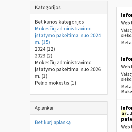
Kategorijos
Info
Bet kurios kategorijos
Web t
Mokesčių administravimo
Valst
įstatymo pakeitimai nuo 2024
siekd
m.
(15)
Metai
2024
(12)
2023
(2)
Info
Mokesčių administravimo
Web t
įstatymo pakeitimai nuo 2026
Valst
m.
(1)
siekd
Pelno mokestis
(1)
Metai
Mokes
Aplankai
Info
ar
..
patv
Bet kurį aplanką
Web t