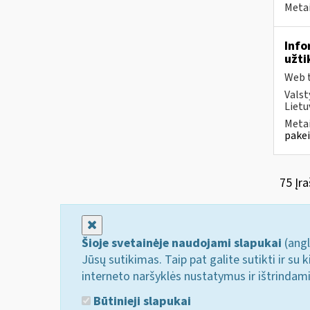
Metai
Info
užti
Web t
Valst
Lietu
Metai
pakei
75 Įra
Uždaryti
Šioje svetainėje naudojami slapukai
(angl
Jūsų sutikimas. Taip pat galite sutikti ir s
interneto naršyklės nustatymus ir ištrindam
Būtinieji slapukai