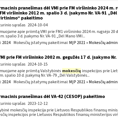
rmacinis pranešimas dėl VMI prie FM viršininko 2024 m. r
 FM viršininko 2012 m. spalio 3 d. įsakymo Nr. VA-91 „Dė
irtinimo“ pakeitimo
urinio sąrašas
2024-10-04
muojame apie priimtą VMI prie FM1 viršininko 2024 m. rugsėjo 20 d.
m. spalio 3 d. įsakymo Nr. VA-91 „Dėl Mano VMI...
:
2024
Mokesčių įstatymų pakeitimai:
MĮP 2021 » Mokesčių admin
VMI prie FM viršininko 2002 m. gegužės 17 d. įsakymo Nr.
urinio sąrašas
2024-10-15
muojame apie priimtą Valstybinės
mokesčių
inspekcijos prie Lie
m. spalio 10 d. įsakymą Nr. VA-79 „Dėl Valstybinės...
:
2024
Mokesčių įstatymų pakeitimai:
MĮP 2021 » Mokesčių admin
rmacinis pranešimas dėl VA-42 (CESOP) pakeitimo
urinio sąrašas
2023-12-12
ybinė mokesčių inspekcija prie Lietuvos Respublikos finansų minis
čių inspekcijos prie Lietuvos Respublikos finansų ministerijos virš