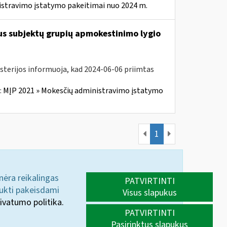
istravimo įstatymo pakeitimai nuo 2024 m.
us subjektų grupių apmokestinimo lygio
isterijos informuoja, kad 2024-06-06 priimtas
:
MĮP 2021 » Mokesčių administravimo įstatymo
1
 nėra reikalingas
PATVIRTINTI
aukti pakeisdami
Visus slapukus
ivatumo politika.
PATVIRTINTI
Pasirinktus slapukus