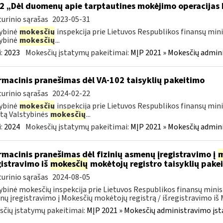
2 „Dėl duomenų apie tarptautines mokėjimo operacijas
urinio sąrašas
2023-05-31
ybinė
mokesčių
inspekcija prie Lietuvos Respublikos finansų mini
ybinė
mokesčių
...
:
2023
Mokesčių įstatymų pakeitimai:
MĮP 2021 » Mokesčių admin
rmacinis pranešimas dėl VA-102 taisyklių pakeitimo
urinio sąrašas
2024-02-22
ybinė
mokesčių
inspekcija prie Lietuvos Respublikos finansų mini
tą Valstybinės
mokesčių
...
:
2024
Mokesčių įstatymų pakeitimai:
MĮP 2021 » Mokesčių admin
rmacinis pranešimas dėl fizinių asmenų įregistravimo į
m
gistravimo iš
mokesčių
mokėtojų registro taisyklių pake
urinio sąrašas
2024-08-05
ybinė mokesčių inspekcija prie Lietuvos Respublikos finansų minist
ų įregistravimo į Mokesčių mokėtojų registrą / išregistravimo iš M
čių įstatymų pakeitimai:
MĮP 2021 » Mokesčių administravimo įs