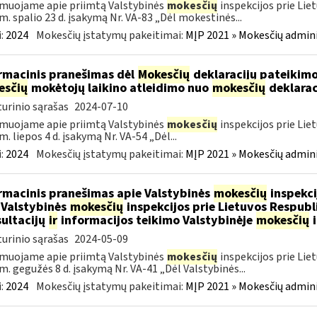
muojame apie priimtą Valstybinės
mokesčių
inspekcijos prie Lie
m. spalio 23 d. įsakymą Nr. VA-83 „Dėl mokestinės...
:
2024
Mokesčių įstatymų pakeitimai:
MĮP 2021 » Mokesčių admin
rmacinis pranešimas dėl
Mokesčių
deklaracijų pateikimo
esčių
mokėtojų laikino atleidimo nuo
mokesčių
deklarac
urinio sąrašas
2024-07-10
muojame apie priimtą Valstybinės
mokesčių
inspekcijos prie Lie
m. liepos 4 d. įsakymą Nr. VA-54 „Dėl...
:
2024
Mokesčių įstatymų pakeitimai:
MĮP 2021 » Mokesčių admin
rmacinis pranešimas apie Valstybinės
mokesčių
inspekci
 Valstybinės
mokesčių
inspekcijos prie Lietuvos Respubli
ultacijų
ir
informacijos teikimo Valstybinėje
mokesčių
i
urinio sąrašas
2024-05-09
muojame apie priimtą Valstybinės
mokesčių
inspekcijos prie Lie
m. gegužės 8 d. įsakymą Nr. VA-41 „Dėl Valstybinės...
:
2024
Mokesčių įstatymų pakeitimai:
MĮP 2021 » Mokesčių admin