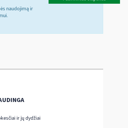
nės naudojimą ir
mui.
AUDINGA
kesčiai ir jų dydžiai