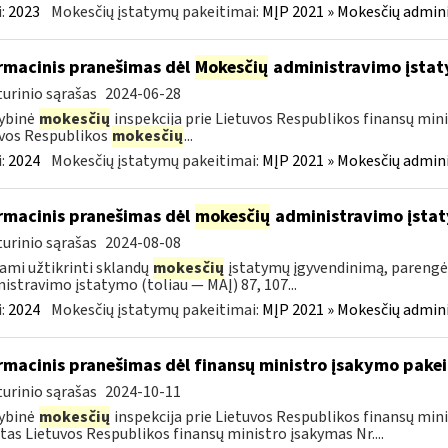
:
2023
Mokesčių įstatymų pakeitimai:
MĮP 2021 » Mokesčių admin
rmacinis pranešimas dėl
Mokesčių
administravimo įstat
urinio sąrašas
2024-06-28
ybinė
mokesčių
inspekcija prie Lietuvos Respublikos finansų mini
vos Respublikos
mokesčių
...
:
2024
Mokesčių įstatymų pakeitimai:
MĮP 2021 » Mokesčių admin
rmacinis pranešimas dėl
mokesčių
administravimo įsta
urinio sąrašas
2024-08-08
ami užtikrinti sklandų
mokesčių
įstatymų įgyvendinimą, pareng
istravimo įstatymo (toliau — MAĮ) 87, 107...
:
2024
Mokesčių įstatymų pakeitimai:
MĮP 2021 » Mokesčių admin
rmacinis pranešimas dėl finansų ministro įsakymo pake
urinio sąrašas
2024-10-11
ybinė
mokesčių
inspekcija prie Lietuvos Respublikos finansų min
tas Lietuvos Respublikos finansų ministro įsakymas Nr....