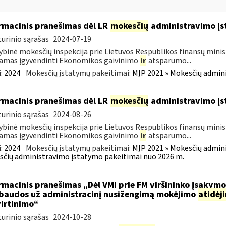
rmacinis pranešimas dėl LR
mokesčių
administravimo į
urinio sąrašas
2024-07-19
ybinė mokesčių inspekcija prie Lietuvos Respublikos finansų minist
amas įgyvendinti Ekonomikos gaivinimo
ir
atsparumo...
:
2024
Mokesčių įstatymų pakeitimai:
MĮP 2021 » Mokesčių admin
rmacinis pranešimas dėl LR
mokesčių
administravimo į
urinio sąrašas
2024-08-26
ybinė mokesčių inspekcija prie Lietuvos Respublikos finansų minist
amas įgyvendinti Ekonomikos gaivinimo
ir
atsparumo...
:
2024
Mokesčių įstatymų pakeitimai:
MĮP 2021 » Mokesčių admin
čių administravimo įstatymo pakeitimai nuo 2026 m.
rmacinis pranešimas „Dėl VMI prie FM viršininko įsakym
.baudos už administracinį nusižengimą mokėjimo
atidėj
irtinimo“
urinio sąrašas
2024-10-28