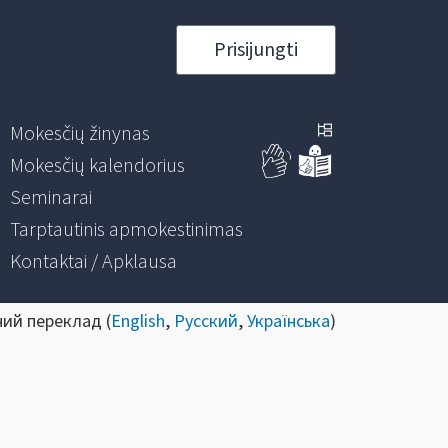
Prisijungti
Mokesčių žinynas
Mokesčių kalendorius
Seminarai
Tarptautinis apmokestinimas
Kontaktai / Apklausa
ний переклад (
English
,
Русский
,
Українська
)