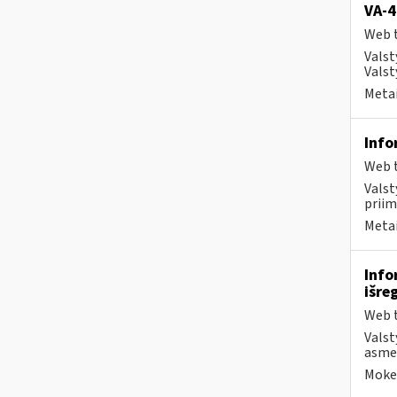
VA-4
Web t
Valst
Valst
Metai
Info
Web t
Valst
priim
Metai
Info
išre
Web t
Valst
asmen
Mokes