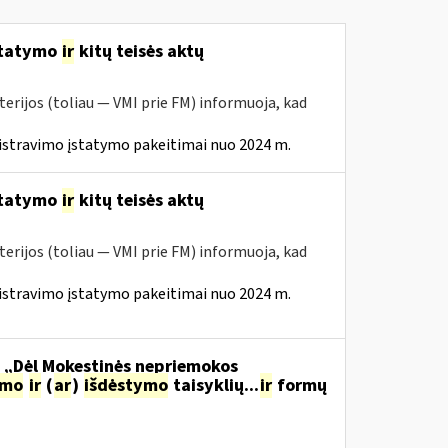
statymo
ir
kitų teisės aktų
erijos (toliau — VMI prie FM) informuoja, kad
istravimo įstatymo pakeitimai nuo 2024 m.
statymo
ir
kitų teisės aktų
erijos (toliau — VMI prie FM) informuoja, kad
istravimo įstatymo pakeitimai nuo 2024 m.
o „Dėl Mokestinės nepriemokos
imo
ir
(
ar
)
išdėstymo
taisyklių...
ir
formų