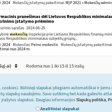
:
2024
Mokesčių įstatymų pakeitimai:
MĮP 2021 » Mokesčių admin
rmacinis pranešimas dėl Lietuvos Respublikos minimala
krinimo įstatymo priėmimo
urinio sąrašas
2024-06-25
ybinė
mokesčių
inspekcija prie Lietuvos Respublikos finansų min
vos Respublikos minimalaus subjektų grupių...
:
2024
Mokesčiai:
Pelno mokestis
Mokesčių įstatymų pakeitimai
timai nuo 2024 m.
šų(-ai)
Rodoma nuo 1 iki 15 iš 15 irašų.
. cookies). Būtinieji slapukai įdiegiami automatiškai ir jiems
u kitų slapukų naudojimu. Savo sutikimą bet kada galėsite atš
i įrašytus slapukus. Daugiau informacijos
Slapukų politika
;
Pr
Analitiniai slapukai