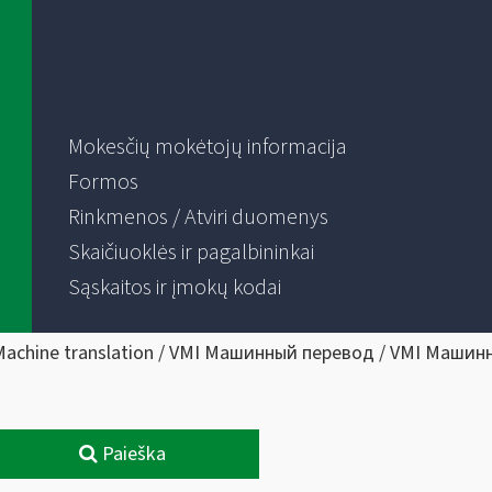
Mokesčių mokėtojų informacija
Formos
Rinkmenos / Atviri duomenys
Skaičiuoklės ir pagalbininkai
Sąskaitos ir įmokų kodai
Machine translation / VMI Машинный перевод / VMI Машин
Paieška