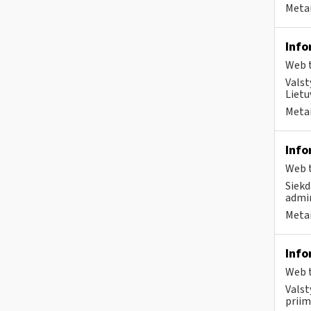
Metai
Info
Web t
Valst
Lietu
Metai
Info
Web t
Siekd
admin
Metai
Info
Web t
Valst
priim