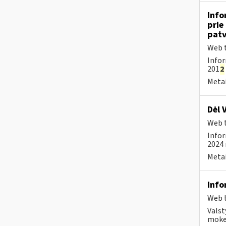
Info
prie
patv
Web t
Infor
201
2
Metai
Dėl 
Web t
Infor
2024 
Metai
Info
Web t
Valst
mokes