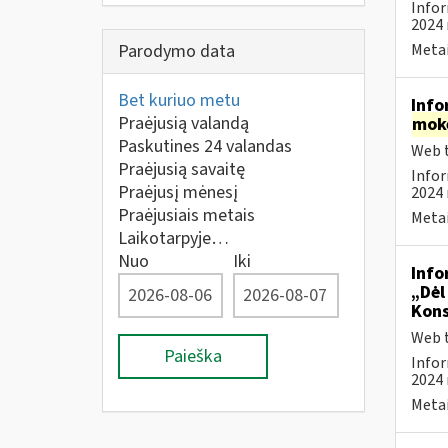
Infor
2024 
Parodymo data
Metai
Bet kuriuo metu
Info
Praėjusią valandą
mok
Paskutines 24 valandas
Web t
Praėjusią savaitę
Infor
Praėjusį mėnesį
2024 
Praėjusiais metais
Metai
Laikotarpyje…
Nuo
Iki
Info
„Dėl
Kons
Web t
Paieška
Infor
2024 
Metai