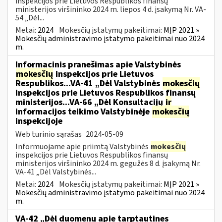
inspekcijos prie Lietuvos Respublikos finansų
ministerijos viršininko 2024 m. liepos 4 d. įsakymą Nr. VA-
54 „Dėl...
Metai:
2024
Mokesčių įstatymų pakeitimai:
MĮP 2021 »
Mokesčių administravimo įstatymo pakeitimai nuo 2024
m.
Informacinis pranešimas apie Valstybinės
mokesčių
inspekcijos prie Lietuvos
Respublikos...VA-41 „Dėl Valstybinės
mokesčių
inspekcijos prie Lietuvos Respublikos finansų
ministerijos...VA-66 „Dėl Konsultacijų
ir
informacijos teikimo Valstybinėje
mokesčių
inspekcijoje
Web turinio sąrašas
2024-05-09
Informuojame apie priimtą Valstybinės
mokesčių
inspekcijos prie Lietuvos Respublikos finansų
ministerijos viršininko 2024 m. gegužės 8 d. įsakymą Nr.
VA-41 „Dėl Valstybinės...
Metai:
2024
Mokesčių įstatymų pakeitimai:
MĮP 2021 »
Mokesčių administravimo įstatymo pakeitimai nuo 2024
m.
VA-42 „Dėl duomenų apie tarptautines