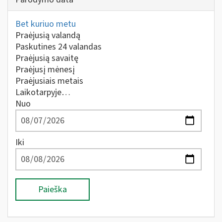
Bet kuriuo metu
Praėjusią valandą
Paskutines 24 valandas
Praėjusią savaitę
Praėjusį mėnesį
Praėjusiais metais
Laikotarpyje…
Nuo
Iki
Paieška