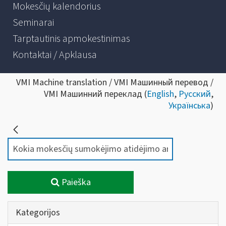
Mokesčių kalendorius
Seminarai
Tarptautinis apmokestinimas
Kontaktai / Apklausa
VMI Machine translation / VMI Машинный перевод /
VMI Машинний переклад (
English
,
Русский
,
Українська
)
Paieška
Kategorijos