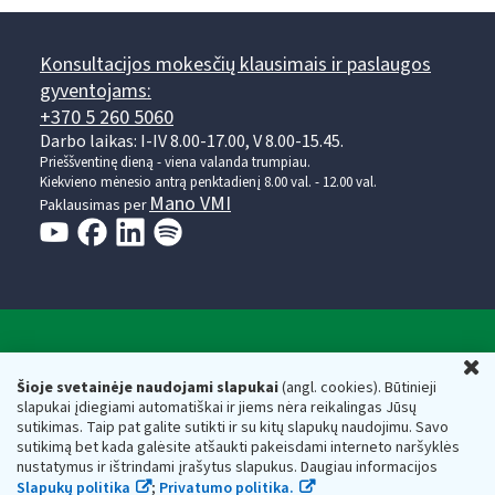
Konsultacijos mokesčių klausimais ir paslaugos
gyventojams:
+370 5 260 5060
Darbo laikas: I-IV 8.00-17.00, V 8.00-15.45.
Prieššventinę dieną - viena valanda trumpiau.
Kiekvieno mėnesio antrą penktadienį 8.00 val. - 12.00 val.
Mano VMI
Paklausimas per
Valstybinė mokesčių inspekcija prie Lietuvos
U
Respublikos finansų ministerijos
Šioje svetainėje naudojami slapukai
(angl. cookies). Būtinieji
slapukai įdiegiami automatiškai ir jiems nėra reikalingas Jūsų
Biudžetinė įstaiga. Juridinio asmens kodas — 188659752,
sutikimas. Taip pat galite sutikti ir su kitų slapukų naudojimu. Savo
adresas: Vasario 16-osios g. 14, 01107 Vilnius, Lietuva, el.paštas:
sutikimą bet kada galėsite atšaukti pakeisdami interneto naršyklės
vmi@vmi.lt
, E. pristatymo dėžutės adresas 188659752
nustatymus ir ištrindami įrašytus slapukus. Daugiau informacijos
Duomenys apie Valstybinę mokesčių inspekciją prie Lietuvos
Slapukų politika
;
Privatumo politika.
Respublikos finansų ministerijos kaupiami ir saugomi Juridinių