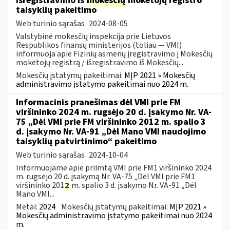
išregistravimo iš
mokesčių
mokėtojų registro
taisyklių pakeitimo
Web turinio sąrašas
2024-08-05
Valstybinė mokesčių inspekcija prie Lietuvos
Respublikos finansų ministerijos (toliau — VMI)
informuoja apie Fizinių asmenų įregistravimo į Mokesčių
mokėtojų registrą / išregistravimo iš Mokesčių...
Mokesčių įstatymų pakeitimai:
MĮP 2021 » Mokesčių
administravimo įstatymo pakeitimai nuo 2024 m.
Informacinis pranešimas dėl VMI prie FM
viršininko 2024 m. rugsėjo 20 d. įsakymo Nr. VA-
75 „Dėl VMI prie FM viršininko 2012 m. spalio 3
d. įsakymo Nr. VA-91 „Dėl Mano VMI naudojimo
taisyklių patvirtinimo“ pakeitimo
Web turinio sąrašas
2024-10-04
Informuojame apie priimtą VMI prie FM1 viršininko 2024
m. rugsėjo 20 d. įsakymą Nr. VA-75 „Dėl VMI prie FM1
viršininko 201
2
m. spalio 3 d. įsakymo Nr. VA-91 „Dėl
Mano VMI...
Metai:
2024
Mokesčių įstatymų pakeitimai:
MĮP 2021 »
Mokesčių administravimo įstatymo pakeitimai nuo 2024
m.