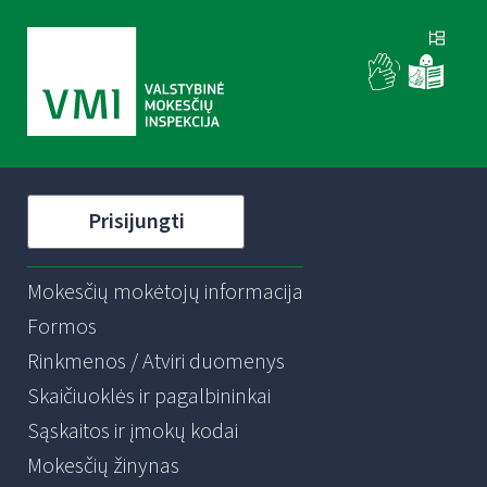
Prisijungti
Mokesčių mokėtojų informacija
Formos
Rinkmenos / Atviri duomenys
Skaičiuoklės ir pagalbininkai
Sąskaitos ir įmokų kodai
Mokesčių žinynas