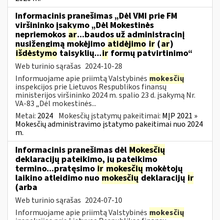
Informacinis pranešimas „Dėl VMI prie FM
viršininko įsakymo „Dėl Mokestinės
nepriemokos
ar
...baudos už administracinį
nusižengimą mokėjimo
atidėjimo
ir
(
ar
)
išdėstymo
taisyklių...
ir
formų patvirtinimo“
Web turinio sąrašas
2024-10-28
Informuojame apie priimtą Valstybinės
mokesčių
inspekcijos prie Lietuvos Respublikos finansų
ministerijos viršininko 2024 m. spalio 23 d. įsakymą Nr.
VA-83 „Dėl mokestinės...
Metai:
2024
Mokesčių įstatymų pakeitimai:
MĮP 2021 »
Mokesčių administravimo įstatymo pakeitimai nuo 2024
m.
Informacinis pranešimas dėl
Mokesčių
deklaracijų pateikimo, jų pateikimo
termino...pratęsimo
ir
mokesčių
mokėtojų
laikino atleidimo nuo
mokesčių
deklaracijų
ir
(arba
Web turinio sąrašas
2024-07-10
Informuojame apie priimtą Valstybinės
mokesčių