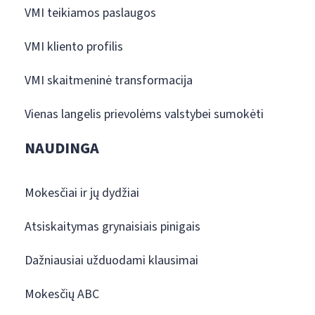
VMI teikiamos paslaugos
VMI kliento profilis
VMI skaitmeninė transformacija
Vienas langelis prievolėms valstybei sumokėti
NAUDINGA
Mokesčiai ir jų dydžiai
Atsiskaitymas grynaisiais pinigais
Dažniausiai užduodami klausimai
Mokesčių ABC