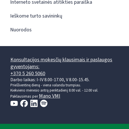
Interneto svetainės atitikties paraiška
Ieškome turto savininkų
Nuorodos
Konsultacijos mokesčių klausimais ir paslaugos
gyventojams:
+370 5 260 5060
Darbo laikas: I-IV 8.00-17.00, V 8.00-15.45.
Prieššventinę dieną - viena valanda trumpiau.
Kiekvieno mėnesio antrą penktadienį 8.00 val. - 12.00 val.
Mano VMI
Paklausimas per