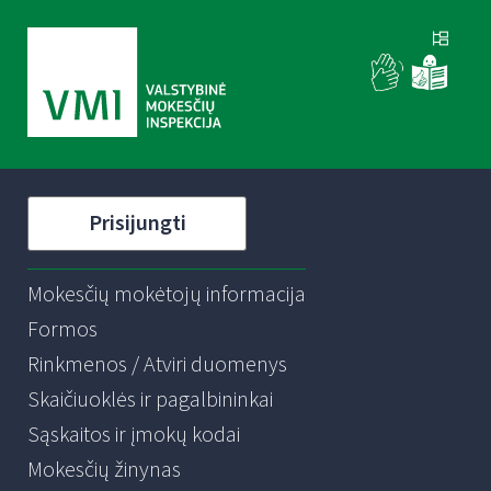
Prisijungti
Mokesčių mokėtojų informacija
Formos
Rinkmenos / Atviri duomenys
Skaičiuoklės ir pagalbininkai
Sąskaitos ir įmokų kodai
Mokesčių žinynas