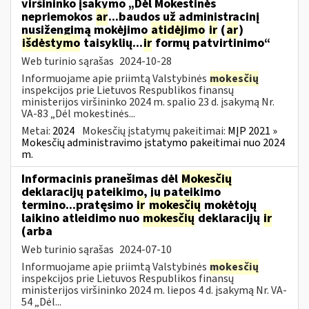
viršininko įsakymo „Dėl Mokestinės
nepriemokos
ar
...baudos už administracinį
nusižengimą mokėjimo
atidėjimo
ir
(
ar
)
išdėstymo
taisyklių...
ir
formų patvirtinimo“
Web turinio sąrašas
2024-10-28
Informuojame apie priimtą Valstybinės
mokesčių
inspekcijos prie Lietuvos Respublikos finansų
ministerijos viršininko 2024 m. spalio 23 d. įsakymą Nr.
VA-83 „Dėl mokestinės...
Metai:
2024
Mokesčių įstatymų pakeitimai:
MĮP 2021 »
Mokesčių administravimo įstatymo pakeitimai nuo 2024
m.
Informacinis pranešimas dėl
Mokesčių
deklaracijų pateikimo, jų pateikimo
termino...pratęsimo
ir
mokesčių
mokėtojų
laikino atleidimo nuo
mokesčių
deklaracijų
ir
(arba
Web turinio sąrašas
2024-07-10
Informuojame apie priimtą Valstybinės
mokesčių
inspekcijos prie Lietuvos Respublikos finansų
ministerijos viršininko 2024 m. liepos 4 d. įsakymą Nr. VA-
54 „Dėl...