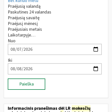
Bet kuriuo metu
Praėjusią valandą
Paskutines 24 valandas
Praėjusią savaitę
Praėjusį mėnesį
Praėjusiais metais
Laikotarpyje…
Nuo
Iki
Paieška
Informacinis pranešimas dėl LR
mokesčių