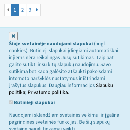
1
2
3
Uždaryti
Šioje svetainėje naudojami slapukai
(angl.
cookies). Būtinieji slapukai įdiegiami automatiškai
ir jiems nėra reikalingas Jūsų sutikimas. Taip pat
galite sutikti ir su kitų slapukų naudojimu. Savo
sutikimą bet kada galėsite atšaukti pakeisdami
interneto naršyklės nustatymus ir ištrindami
įrašytus slapukus. Daugiau informacijos
Slapukų
politika
;
Privatumo politika.
Būtinieji slapukai
Naudojami sklandžiam svetainės veikimui ir įgalina
pagrindines svetainės funkcijas. Be šių slapukų
svetainė negali tinkamai veikti.