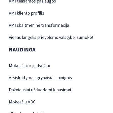
VMI teikiamos paslaugos
VMI kliento profilis
VMI skaitmeninė transformacija
Vienas langelis prievolėms valstybei sumokėti
NAUDINGA
Mokesčiai ir jų dydžiai
Atsiskaitymas grynaisiais pinigais
Dažniausiai užduodami klausimai
Mokesčių ABC