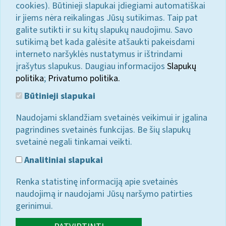
cookies). Būtinieji slapukai įdiegiami automatiškai
ir jiems nėra reikalingas Jūsų sutikimas. Taip pat
galite sutikti ir su kitų slapukų naudojimu. Savo
sutikimą bet kada galėsite atšaukti pakeisdami
interneto naršyklės nustatymus ir ištrindami
įrašytus slapukus. Daugiau informacijos
Slapukų
politika
;
Privatumo politika.
Būtinieji slapukai
Naudojami sklandžiam svetainės veikimui ir įgalina
pagrindines svetainės funkcijas. Be šių slapukų
svetainė negali tinkamai veikti.
Analitiniai slapukai
Renka statistinę informaciją apie svetainės
naudojimą ir naudojami Jūsų naršymo patirties
gerinimui.