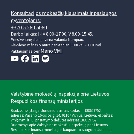
Konsultacijos mokesčių klausimais ir paslaugos
gyventojams:
+370 5 260 5060
Darbo laikas: I-IV 8.00-17.00, V 8.00-15.45.
Prieššventinę dieną - viena valanda trumpiau.
Kiekvieno mėnesio antrą penktadienį 8.00 val. - 12.00 val.
Mano VMI
Paklausimas per
Valstybinė mokesčių inspekcija prie Lietuvos
Respublikos finansų ministerijos
Biudžetinė įstaiga. Juridinio asmens kodas — 188659752,
adresas: Vasario 16-osios g. 14, 01107 Vilnius, Lietuva, el.paštas:
vmi@vmi.lt
, E. pristatymo dėžutės adresas 188659752
Duomenys apie Valstybinę mokesčių inspekciją prie Lietuvos
Respublikos finansų ministerijos kaupiami ir saugomi Juridinių