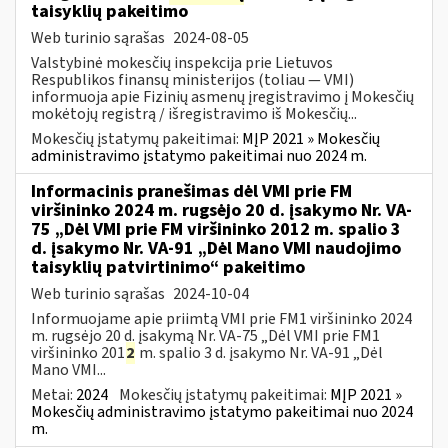
taisyklių pakeitimo
Web turinio sąrašas
2024-08-05
Valstybinė mokesčių inspekcija prie Lietuvos
Respublikos finansų ministerijos (toliau — VMI)
informuoja apie Fizinių asmenų įregistravimo į Mokesčių
mokėtojų registrą / išregistravimo iš Mokesčių...
Mokesčių įstatymų pakeitimai:
MĮP 2021 » Mokesčių
administravimo įstatymo pakeitimai nuo 2024 m.
Informacinis pranešimas dėl VMI prie FM
viršininko 2024 m. rugsėjo 20 d. įsakymo Nr. VA-
75 „Dėl VMI prie FM viršininko 2012 m. spalio 3
d. įsakymo Nr. VA-91 „Dėl Mano VMI naudojimo
taisyklių patvirtinimo“ pakeitimo
Web turinio sąrašas
2024-10-04
Informuojame apie priimtą VMI prie FM1 viršininko 2024
m. rugsėjo 20 d. įsakymą Nr. VA-75 „Dėl VMI prie FM1
viršininko 201
2
m. spalio 3 d. įsakymo Nr. VA-91 „Dėl
Mano VMI...
Metai:
2024
Mokesčių įstatymų pakeitimai:
MĮP 2021 »
Mokesčių administravimo įstatymo pakeitimai nuo 2024
m.