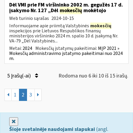
Dėl VMI prie FM viršininko 2002 m. gegužės 17 d.
įsakymo Nr. 127 „Dėl
mokesčių
mokėtojo
Web turinio sąrašas
2024-10-15
Informuojame apie priimtą Valstybinės
mokesčių
inspekcijos prie Lietuvos Respublikos finansų
ministerijos viršininko 2024 m. spalio 10 d. įsakymą Nr.
VA-79 „Dėl Valstybinės...
Metai:
2024
Mokesčių įstatymų pakeitimai:
MĮP 2021 »
Mokesčių administravimo įstatymo pakeitimai nuo 2024
m.
5 Įrašų(-ai)
Rodoma nuo 6 iki 10 iš 15 irašų.
1
2
3
Uždaryti
Šioje svetainėje naudojami slapukai
(angl.