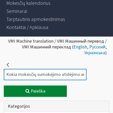
Mokesčių kalendorius
Seminarai
Tarptautinis apmokestinimas
Kontaktai / Apklausa
VMI Machine translation / VMI Машинный перевод /
VMI Машинний переклад (
English
,
Русский
,
Українська
)
Paieška
Kategorijos