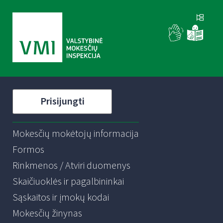
Prisijungti
Mokesčių mokėtojų informacija
Formos
Rinkmenos / Atviri duomenys
Skaičiuoklės ir pagalbininkai
Sąskaitos ir įmokų kodai
Mokesčių žinynas