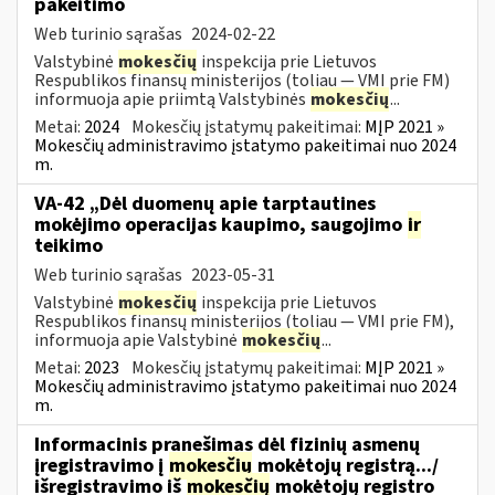
pakeitimo
Web turinio sąrašas
2024-02-22
Valstybinė
mokesčių
inspekcija prie Lietuvos
Respublikos finansų ministerijos (toliau ― VMI prie FM)
informuoja apie priimtą Valstybinės
mokesčių
...
Metai:
2024
Mokesčių įstatymų pakeitimai:
MĮP 2021 »
Mokesčių administravimo įstatymo pakeitimai nuo 2024
m.
VA-42 „Dėl duomenų apie tarptautines
mokėjimo operacijas kaupimo, saugojimo
ir
teikimo
Web turinio sąrašas
2023-05-31
Valstybinė
mokesčių
inspekcija prie Lietuvos
Respublikos finansų ministerijos (toliau ― VMI prie FM),
informuoja apie Valstybinė
mokesčių
...
Metai:
2023
Mokesčių įstatymų pakeitimai:
MĮP 2021 »
Mokesčių administravimo įstatymo pakeitimai nuo 2024
m.
Informacinis pranešimas dėl fizinių asmenų
įregistravimo į
mokesčių
mokėtojų registrą.../
išregistravimo iš
mokesčių
mokėtojų registro