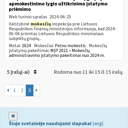
apmokestinimo lygio užtikrinimo įstatymo
priėmimo
Web turinio sąrašas
2024-06-25
Valstybinė
mokesčių
inspekcija prie Lietuvos
Respublikos finansų ministerijos informuoja, kad 2024-
06-06 priimtas Lietuvos Respublikos minimalaus
subjektų grupių...
Metai:
2024
Mokesčiai:
Pelno mokestis
Mokesčių
įstatymų pakeitimai:
MĮP 2021 » Mokesčių
administravimo įstatymo pakeitimai nuo 2024 m.
5 Įrašų(-ai)
Rodoma nuo 11 iki 15 iš 15 irašų.
1
2
3
Uždaryti
Šioje svetainėje naudojami slapukai
(angl.