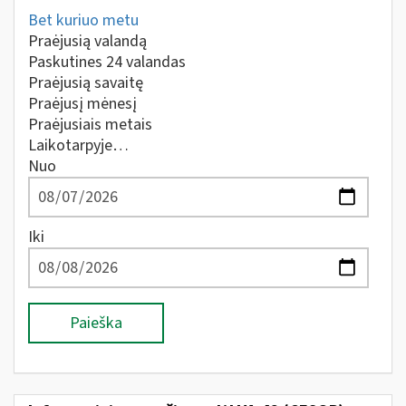
Bet kuriuo metu
Praėjusią valandą
Paskutines 24 valandas
Praėjusią savaitę
Praėjusį mėnesį
Praėjusiais metais
Laikotarpyje…
Nuo
Iki
Paieška