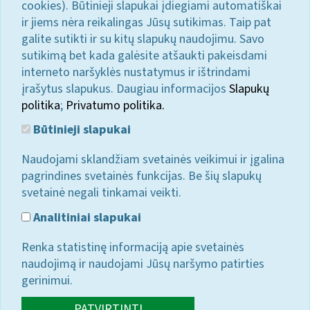
cookies). Būtinieji slapukai įdiegiami automatiškai
ir jiems nėra reikalingas Jūsų sutikimas. Taip pat
galite sutikti ir su kitų slapukų naudojimu. Savo
sutikimą bet kada galėsite atšaukti pakeisdami
interneto naršyklės nustatymus ir ištrindami
įrašytus slapukus. Daugiau informacijos
Slapukų
politika
;
Privatumo politika.
Būtinieji slapukai
Naudojami sklandžiam svetainės veikimui ir įgalina
pagrindines svetainės funkcijas. Be šių slapukų
svetainė negali tinkamai veikti.
Analitiniai slapukai
Renka statistinę informaciją apie svetainės
naudojimą ir naudojami Jūsų naršymo patirties
gerinimui.
PATVIRTINTI