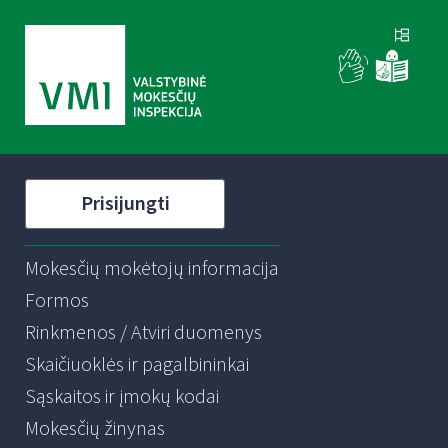
Prisijungti
Mokesčių mokėtojų informacija
Formos
Rinkmenos / Atviri duomenys
Skaičiuoklės ir pagalbininkai
Sąskaitos ir įmokų kodai
Mokesčių žinynas