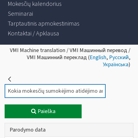
Mokesčių kalendorius
Seminarai
Tarptautinis apmokestinimas
Kontaktai / Apklausa
VMI Machine translation / VMI Машинный перевод /
VMI Машинний переклад (
English
,
Русский
,
Українська
)
Paieška
Parodymo data