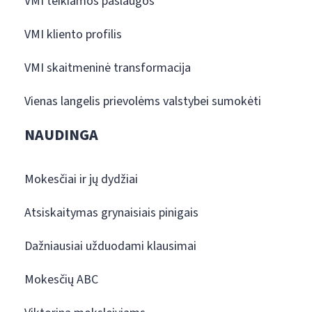
VMI teikiamos paslaugos
VMI kliento profilis
VMI skaitmeninė transformacija
Vienas langelis prievolėms valstybei sumokėti
NAUDINGA
Mokesčiai ir jų dydžiai
Atsiskaitymas grynaisiais pinigais
Dažniausiai užduodami klausimai
Mokesčių ABC