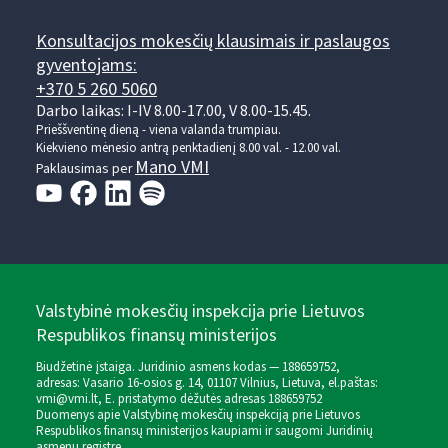
Konsultacijos mokesčių klausimais ir paslaugos
gyventojams:
+370 5 260 5060
Darbo laikas: I-IV 8.00-17.00, V 8.00-15.45.
Prieššventinę dieną - viena valanda trumpiau.
Kiekvieno mėnesio antrą penktadienį 8.00 val. - 12.00 val.
Mano VMI
Paklausimas per
Valstybinė mokesčių inspekcija prie Lietuvos
Respublikos finansų ministerijos
Biudžetinė įstaiga. Juridinio asmens kodas — 188659752,
adresas: Vasario 16-osios g. 14, 01107 Vilnius, Lietuva, el.paštas:
vmi@vmi.lt
, E. pristatymo dėžutės adresas 188659752
Duomenys apie Valstybinę mokesčių inspekciją prie Lietuvos
Respublikos finansų ministerijos kaupiami ir saugomi Juridinių
asmenų registre