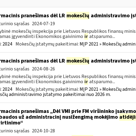
rmacinis pranešimas dėl LR
mokesčių
administravimo į
urinio sąrašas
2024-07-19
ybinė mokesčių inspekcija prie Lietuvos Respublikos finansų minist
amas įgyvendinti Ekonomikos gaivinimo
ir
atsparumo...
:
2024
Mokesčių įstatymų pakeitimai:
MĮP 2021 » Mokesčių admin
rmacinis pranešimas dėl LR
mokesčių
administravimo į
urinio sąrašas
2024-08-26
ybinė mokesčių inspekcija prie Lietuvos Respublikos finansų minist
amas įgyvendinti Ekonomikos gaivinimo
ir
atsparumo...
:
2024
Mokesčių įstatymų pakeitimai:
MĮP 2021 » Mokesčių admin
čių administravimo įstatymo pakeitimai nuo 2026 m.
rmacinis pranešimas „Dėl VMI prie FM viršininko įsakym
.baudos už administracinį nusižengimą mokėjimo
atidėj
irtinimo“
urinio sąrašas
2024-10-28