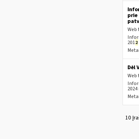
Info
prie
patv
Web t
Infor
201
2
Metai
Dėl 
Web t
Infor
2024 
Metai
10 Įra