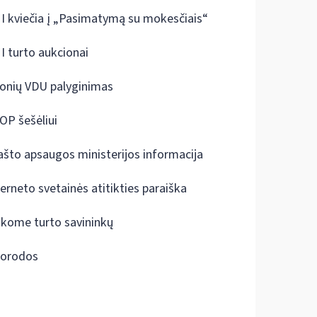
I kviečia į „Pasimatymą su mokesčiais“
I turto aukcionai
onių VDU palyginimas
OP šešėliui
ašto apsaugos ministerijos informacija
terneto svetainės atitikties paraiška
škome turto savininkų
orodos