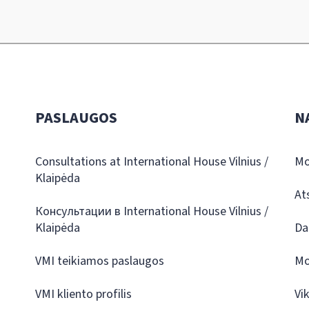
PASLAUGOS
N
Consultations at International House Vilnius /
Mo
Klaipėda
At
Консультации в International House Vilnius /
Klaipėda
Da
VMI teikiamos paslaugos
Mo
VMI kliento profilis
Vi