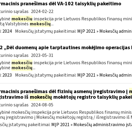
rmacinis pranešimas dėl VA-102 taisyklių pakeitimo
urinio sąrašas
2024-02-22
ybinė
mokesčių
inspekcija prie Lietuvos Respublikos finansų mini
tą Valstybinės
mokesčių
...
:
2024
Mokesčių įstatymų pakeitimai:
MĮP 2021 » Mokesčių admin
2 „Dėl duomenų apie tarptautines mokėjimo operacijas
urinio sąrašas
2023-05-31
ybinė
mokesčių
inspekcija prie Lietuvos Respublikos finansų mini
ybinė
mokesčių
...
:
2023
Mokesčių įstatymų pakeitimai:
MĮP 2021 » Mokesčių admin
rmacinis pranešimas dėl fizinių asmenų įregistravimo į
m
gistravimo iš
mokesčių
mokėtojų registro taisyklių pake
urinio sąrašas
2024-08-05
ybinė mokesčių inspekcija prie Lietuvos Respublikos finansų minist
ų įregistravimo į Mokesčių mokėtojų registrą / išregistravimo iš M
čių įstatymų pakeitimai:
MĮP 2021 » Mokesčių administravimo įs