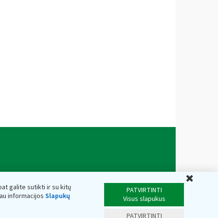
Uždar
t galite sutikti ir su kitų
PATVIRTINTI
iau informacijos
Slapukų
Visus slapukus
PATVIRTINTI