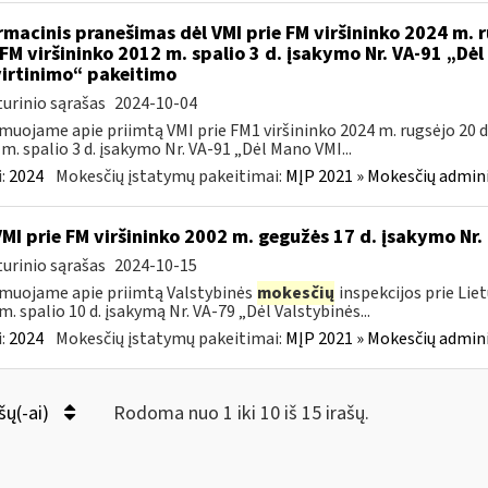
rmacinis pranešimas dėl VMI prie FM viršininko 2024 m. r
 FM viršininko 2012 m. spalio 3 d. įsakymo Nr. VA-91 „Dė
irtinimo“ pakeitimo
urinio sąrašas
2024-10-04
muojame apie priimtą VMI prie FM1 viršininko 2024 m. rugsėjo 20 d.
m. spalio 3 d. įsakymo Nr. VA-91 „Dėl Mano VMI...
:
2024
Mokesčių įstatymų pakeitimai:
MĮP 2021 » Mokesčių admin
VMI prie FM viršininko 2002 m. gegužės 17 d. įsakymo Nr.
urinio sąrašas
2024-10-15
muojame apie priimtą Valstybinės
mokesčių
inspekcijos prie Lie
m. spalio 10 d. įsakymą Nr. VA-79 „Dėl Valstybinės...
:
2024
Mokesčių įstatymų pakeitimai:
MĮP 2021 » Mokesčių admin
šų(-ai)
Rodoma nuo 1 iki 10 iš 15 irašų.