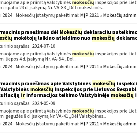
muojame apie priimtą Valstybinės
mokesčių
inspekcijos prie Lie
m. spalio 23 d. įsakymą Nr. VA-83 „Dėl mokestinės...
:
2024
Mokesčių įstatymų pakeitimai:
MĮP 2021 » Mokesčių admin
rmacinis pranešimas dėl
Mokesčių
deklaracijų pateikimo
esčių
mokėtojų laikino atleidimo nuo
mokesčių
deklarac
urinio sąrašas
2024-07-10
muojame apie priimtą Valstybinės
mokesčių
inspekcijos prie Lie
m. liepos 4 d. įsakymą Nr. VA-54 „Dėl...
:
2024
Mokesčių įstatymų pakeitimai:
MĮP 2021 » Mokesčių admin
rmacinis pranešimas apie Valstybinės
mokesčių
inspekci
 Valstybinės
mokesčių
inspekcijos prie Lietuvos Respubli
ultacijų
ir
informacijos teikimo Valstybinėje
mokesčių
i
urinio sąrašas
2024-05-09
muojame apie priimtą Valstybinės
mokesčių
inspekcijos prie Lie
m. gegužės 8 d. įsakymą Nr. VA-41 „Dėl Valstybinės...
:
2024
Mokesčių įstatymų pakeitimai:
MĮP 2021 » Mokesčių admin