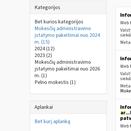
Kategorijos
Info
Bet kurios kategorijos
Web t
Mokesčių administravimo
Valst
įstatymo pakeitimai nuo 2024
siekd
m.
(15)
Metai
2024
(12)
2023
(2)
Info
Mokesčių administravimo
Web t
įstatymo pakeitimai nuo 2026
Valst
m.
(1)
siekd
Pelno mokestis
(1)
Metai
Mokes
Aplankai
Info
ar
..
patv
Bet kurį aplanką
Web t