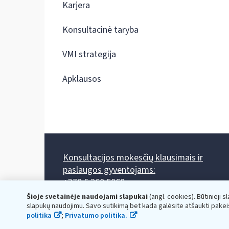
Karjera
Konsultacinė taryba
VMI strategija
Apklausos
Konsultacijos mokesčių klausimais ir
paslaugos gyventojams:
+370 5 260 5060
Darbo laikas: I-IV 8.00-17.00, V 8.00-15.45.
Šioje svetainėje naudojami slapukai
(angl. cookies). Būtinieji s
Prieššventinę dieną - viena valanda trumpiau.
slapukų naudojimu. Savo sutikimą bet kada galėsite atšaukti pakei
Kiekvieno mėnesio antrą penktadienį 8.00 val. - 12.00 val.
politika
;
Privatumo politika.
Mano VMI
Paklausimas per