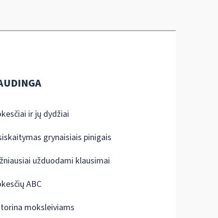
AUDINGA
kesčiai ir jų dydžiai
siskaitymas grynaisiais pinigais
žniausiai užduodami klausimai
kesčių ABC
ktorina moksleiviams