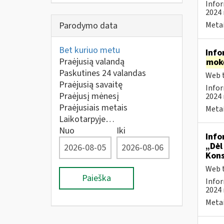
Infor
2024 
Parodymo data
Metai
Bet kuriuo metu
Info
Praėjusią valandą
mok
Paskutines 24 valandas
Web t
Praėjusią savaitę
Infor
Praėjusį mėnesį
2024 
Praėjusiais metais
Metai
Laikotarpyje…
Nuo
Iki
Info
„Dėl
Kons
Web t
Paieška
Infor
2024 
Metai