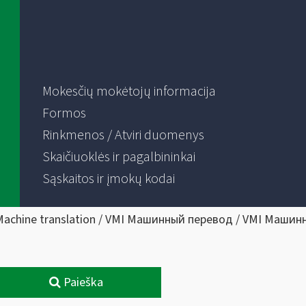
Mokesčių mokėtojų informacija
Formos
Rinkmenos / Atviri duomenys
Skaičiuoklės ir pagalbininkai
Sąskaitos ir įmokų kodai
Machine translation / VMI Машинный перевод / VMI Машин
Paieška