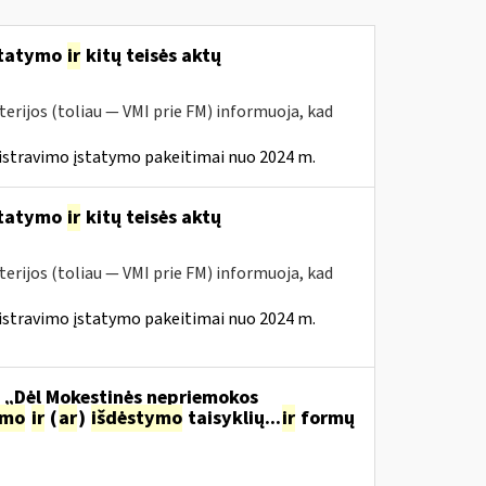
statymo
ir
kitų teisės aktų
erijos (toliau — VMI prie FM) informuoja, kad
istravimo įstatymo pakeitimai nuo 2024 m.
statymo
ir
kitų teisės aktų
erijos (toliau — VMI prie FM) informuoja, kad
istravimo įstatymo pakeitimai nuo 2024 m.
o „Dėl Mokestinės nepriemokos
imo
ir
(
ar
)
išdėstymo
taisyklių...
ir
formų