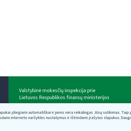
Valstybinė mokesčių inspekcija prie
Lietuvos Respublikos finansų ministerijos
Biudžetinė įstaiga. Juridinio asmens kodas — 188659752,
adresas: Vasario 16-osios g. 14, 01107 Vilnius, Lietuva,
lapukai įdiegiami automatiškai ir jiems nėra reikalingas Jūsų sutikimas. Taip pa
el.paštas:
vmi@vmi.lt
, E. pristatymo dėžutės adresas
sdami interneto naršyklės nustatymus ir ištrindami įrašytus slapukus. Daug
188659752
Duomenys apie Valstybinę mokesčių inspekciją prie
Lietuvos Respublikos finansų ministerijos kaupiami ir