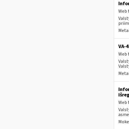
Info
Web t
Valst
priim
Metai
VA-4
Web t
Valst
Valst
Metai
Info
išre
Web t
Valst
asmen
Mokes