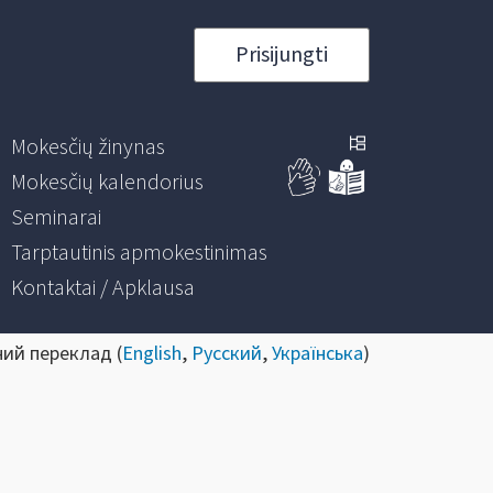
Prisijungti
Mokesčių žinynas
Mokesčių kalendorius
Seminarai
Tarptautinis apmokestinimas
Kontaktai / Apklausa
ний переклад (
English
,
Русский
,
Українська
)