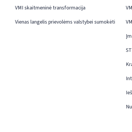
VMI skaitmeninė transformacija
VM
Vienas langelis prievolėms valstybei sumokėti
VM
Įm
ST
Kr
In
Ie
Nu