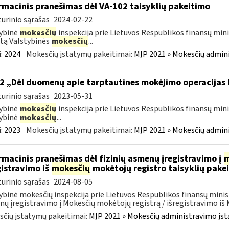
rmacinis pranešimas dėl VA-102 taisyklių pakeitimo
urinio sąrašas
2024-02-22
ybinė
mokesčių
inspekcija prie Lietuvos Respublikos finansų mini
tą Valstybinės
mokesčių
...
:
2024
Mokesčių įstatymų pakeitimai:
MĮP 2021 » Mokesčių admin
2 „Dėl duomenų apie tarptautines mokėjimo operacijas
urinio sąrašas
2023-05-31
ybinė
mokesčių
inspekcija prie Lietuvos Respublikos finansų mini
ybinė
mokesčių
...
:
2023
Mokesčių įstatymų pakeitimai:
MĮP 2021 » Mokesčių admin
rmacinis pranešimas dėl fizinių asmenų įregistravimo į
m
gistravimo iš
mokesčių
mokėtojų registro taisyklių pake
urinio sąrašas
2024-08-05
ybinė mokesčių inspekcija prie Lietuvos Respublikos finansų minist
ų įregistravimo į Mokesčių mokėtojų registrą / išregistravimo iš M
čių įstatymų pakeitimai:
MĮP 2021 » Mokesčių administravimo įs