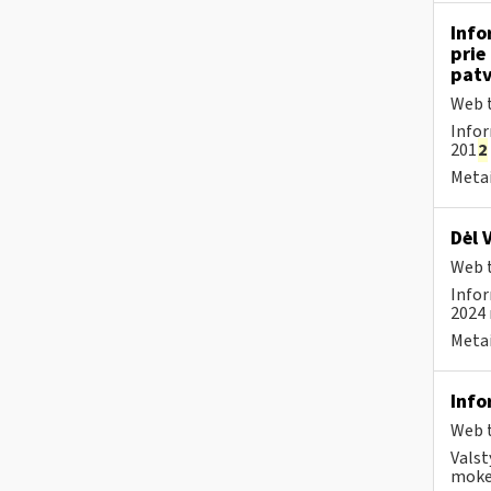
Info
prie
patv
Web t
Infor
201
2
Metai
Dėl 
Web t
Infor
2024 
Metai
Info
Web t
Valst
mokes