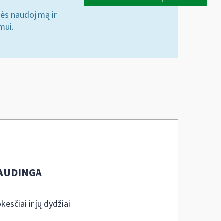
nės naudojimą ir
mui.
AUDINGA
kesčiai ir jų dydžiai