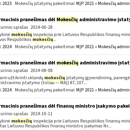
:
2023
Mokesčių įstatymų pakeitimai:
MĮP 2021 » Mokesčių admin
rmacinis pranešimas dėl
Mokesčių
administravimo įstat
urinio sąrašas
2024-06-28
ybinė
mokesčių
inspekcija prie Lietuvos Respublikos finansų mini
vos Respublikos
mokesčių
...
:
2024
Mokesčių įstatymų pakeitimai:
MĮP 2021 » Mokesčių admin
rmacinis pranešimas dėl
mokesčių
administravimo įsta
urinio sąrašas
2024-08-08
ami užtikrinti sklandų
mokesčių
įstatymų įgyvendinimą, pareng
istravimo įstatymo (toliau — MAĮ) 87, 107...
:
2024
Mokesčių įstatymų pakeitimai:
MĮP 2021 » Mokesčių admin
rmacinis pranešimas dėl finansų ministro įsakymo pake
urinio sąrašas
2024-10-11
ybinė
mokesčių
inspekcija prie Lietuvos Respublikos finansų min
tas Lietuvos Respublikos finansų ministro įsakymas Nr....