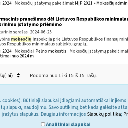
:
2024
Mokesčių įstatymų pakeitimai:
MĮP 2021 » Mokesčių admin
rmacinis pranešimas dėl Lietuvos Respublikos minimala
krinimo įstatymo priėmimo
urinio sąrašas
2024-06-25
ybinė
mokesčių
inspekcija prie Lietuvos Respublikos finansų min
vos Respublikos minimalaus subjektų grupių...
:
2024
Mokesčiai:
Pelno mokestis
Mokesčių įstatymų pakeitimai
timai nuo 2024 m.
šų(-ai)
Rodoma nuo 1 iki 15 iš 15 irašų.
. cookies). Būtinieji slapukai įdiegiami automatiškai ir jiems
u kitų slapukų naudojimu. Savo sutikimą bet kada galėsite atš
i įrašytus slapukus. Daugiau informacijos
Slapukų politika
;
Pr
Analitiniai slapukai