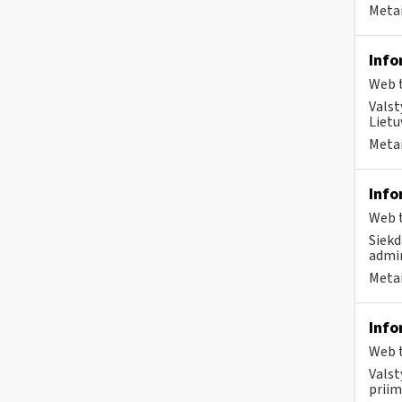
Metai
Info
Web t
Valst
Lietu
Metai
Info
Web t
Siekd
admin
Metai
Info
Web t
Valst
priim