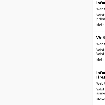
Info
Web t
Valst
priim
Metai
VA-4
Web t
Valst
Valst
Metai
Info
išre
Web t
Valst
asmen
Mokes