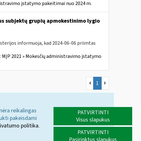
istravimo įstatymo pakeitimai nuo 2024 m.
us subjektų grupių apmokestinimo lygio
isterijos informuoja, kad 2024-06-06 priimtas
:
MĮP 2021 » Mokesčių administravimo įstatymo
1
 nėra reikalingas
PATVIRTINTI
aukti pakeisdami
Visus slapukus
ivatumo politika.
PATVIRTINTI
Pasirinktus slapukus