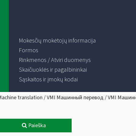
Mokesčių mokėtojų informacija
Formos
Rinkmenos / Atviri duomenys
Skaičiuoklės ir pagalbininkai
Sąskaitos ir įmokų kodai
Machine translation / VMI Машинный перевод / VMI Машин
Paieška