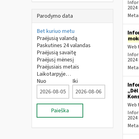
Infor
2024 
Parodymo data
Metai
Bet kuriuo metu
Info
Praėjusią valandą
mok
Paskutines 24 valandas
Web t
Praėjusią savaitę
Infor
Praėjusį mėnesį
2024 
Praėjusiais metais
Metai
Laikotarpyje…
Nuo
Iki
Info
„Dėl
Kons
Web t
Paieška
Infor
2024 
Metai