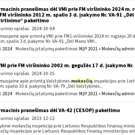
rmacinis pranešimas dėl VMI prie FM viršininko 2024 m. r
 FM viršininko 2012 m. spalio 3 d. įsakymo Nr. VA-91 „Dė
irtinimo“ pakeitimo
urinio sąrašas
2024-10-04
muojame apie priimtą VMI prie FM1 viršininko 2024 m. rugsėjo 20 d.
m. spalio 3 d. įsakymo Nr. VA-91 „Dėl Mano VMI...
:
2024
Mokesčių įstatymų pakeitimai:
MĮP 2021 » Mokesčių admin
VMI prie FM viršininko 2002 m. gegužės 17 d. įsakymo Nr.
urinio sąrašas
2024-10-15
muojame apie priimtą Valstybinės
mokesčių
inspekcijos prie Lie
m. spalio 10 d. įsakymą Nr. VA-79 „Dėl Valstybinės...
:
2024
Mokesčių įstatymų pakeitimai:
MĮP 2021 » Mokesčių admin
rmacinis pranešimas dėl VA-42 (CESOP) pakeitimo
urinio sąrašas
2023-12-12
ybinė mokesčių inspekcija prie Lietuvos Respublikos finansų minis
čių inspekcijos prie Lietuvos Respublikos finansų ministerijos virš