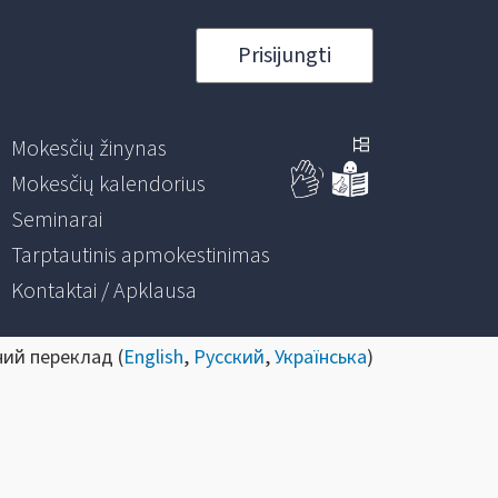
Prisijungti
Mokesčių žinynas
Mokesčių kalendorius
Seminarai
Tarptautinis apmokestinimas
Kontaktai / Apklausa
ний переклад (
English
,
Русский
,
Українська
)