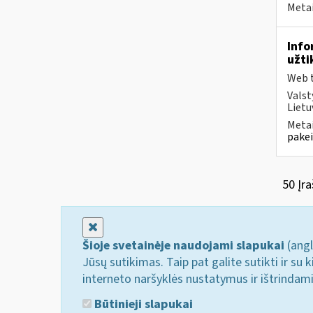
Metai
Info
užti
Web t
Valst
Lietu
Metai
pakei
50 Įra
Uždaryti
Šioje svetainėje naudojami slapukai
(angl
Jūsų sutikimas. Taip pat galite sutikti ir s
interneto naršyklės nustatymus ir ištrindam
Būtinieji slapukai