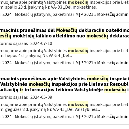
muojame apie priimtą Valstybinės
mokesčių
inspekcijos prie Lie
m. spalio 23 d. įsakymą Nr. VA-83 „Dėl mokestinės...
:
2024
Mokesčių įstatymų pakeitimai:
MĮP 2021 » Mokesčių admin
rmacinis pranešimas dėl
Mokesčių
deklaracijų pateikimo
esčių
mokėtojų laikino atleidimo nuo
mokesčių
deklarac
urinio sąrašas
2024-07-10
muojame apie priimtą Valstybinės
mokesčių
inspekcijos prie Lie
m. liepos 4 d. įsakymą Nr. VA-54 „Dėl...
:
2024
Mokesčių įstatymų pakeitimai:
MĮP 2021 » Mokesčių admin
rmacinis pranešimas apie Valstybinės
mokesčių
inspekci
 Valstybinės
mokesčių
inspekcijos prie Lietuvos Respubli
ultacijų
ir
informacijos teikimo Valstybinėje
mokesčių
i
urinio sąrašas
2024-05-09
muojame apie priimtą Valstybinės
mokesčių
inspekcijos prie Lie
m. gegužės 8 d. įsakymą Nr. VA-41 „Dėl Valstybinės...
:
2024
Mokesčių įstatymų pakeitimai:
MĮP 2021 » Mokesčių admin