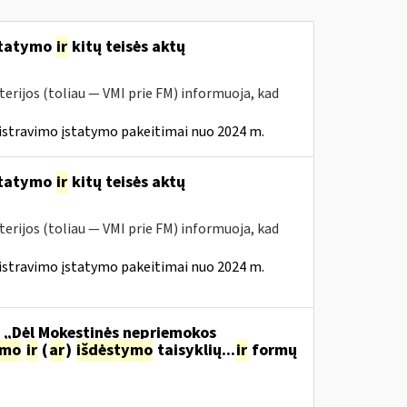
statymo
ir
kitų teisės aktų
erijos (toliau — VMI prie FM) informuoja, kad
istravimo įstatymo pakeitimai nuo 2024 m.
statymo
ir
kitų teisės aktų
erijos (toliau — VMI prie FM) informuoja, kad
istravimo įstatymo pakeitimai nuo 2024 m.
o „Dėl Mokestinės nepriemokos
imo
ir
(
ar
)
išdėstymo
taisyklių...
ir
formų