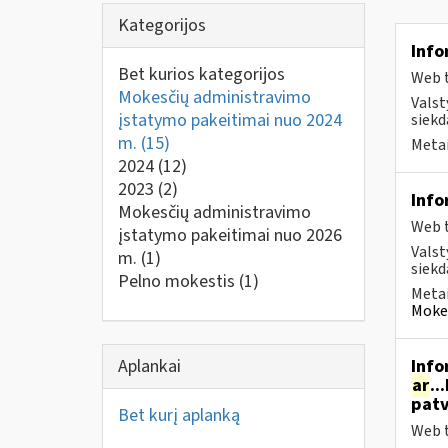
Kategorijos
Info
Bet kurios kategorijos
Web t
Mokesčių administravimo
Valst
įstatymo pakeitimai nuo 2024
siekd
m.
(15)
Metai
2024
(12)
2023
(2)
Info
Mokesčių administravimo
Web t
įstatymo pakeitimai nuo 2026
Valst
m.
(1)
siekd
Pelno mokestis
(1)
Metai
Mokes
Aplankai
Info
ar
..
patv
Bet kurį aplanką
Web t