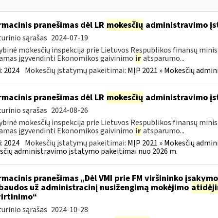
rmacinis pranešimas dėl LR
mokesčių
administravimo į
urinio sąrašas
2024-07-19
ybinė mokesčių inspekcija prie Lietuvos Respublikos finansų minist
amas įgyvendinti Ekonomikos gaivinimo
ir
atsparumo...
:
2024
Mokesčių įstatymų pakeitimai:
MĮP 2021 » Mokesčių admin
rmacinis pranešimas dėl LR
mokesčių
administravimo į
urinio sąrašas
2024-08-26
ybinė mokesčių inspekcija prie Lietuvos Respublikos finansų minist
amas įgyvendinti Ekonomikos gaivinimo
ir
atsparumo...
:
2024
Mokesčių įstatymų pakeitimai:
MĮP 2021 » Mokesčių admin
čių administravimo įstatymo pakeitimai nuo 2026 m.
rmacinis pranešimas „Dėl VMI prie FM viršininko įsakym
.baudos už administracinį nusižengimą mokėjimo
atidėj
irtinimo“
urinio sąrašas
2024-10-28