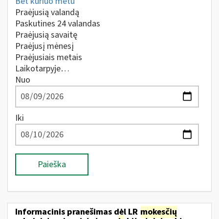
Bet kuriuo metu
Praėjusią valandą
Paskutines 24 valandas
Praėjusią savaitę
Praėjusį mėnesį
Praėjusiais metais
Laikotarpyje…
Nuo
Iki
Paieška
Informacinis pranešimas dėl LR
mokesčių