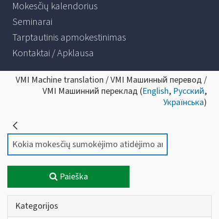
Mokesčių kalendorius
Seminarai
Tarptautinis apmokestinimas
Kontaktai / Apklausa
VMI Machine translation / VMI Машинный перевод /
VMI Машинний переклад (
English
,
Русский
,
Українська
)
Paieška
Kategorijos