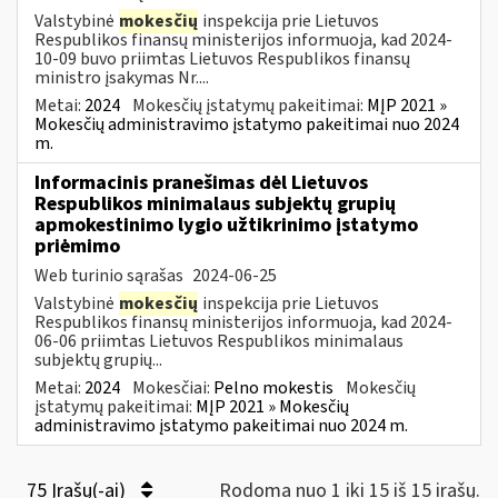
Valstybinė
mokesčių
inspekcija prie Lietuvos
Respublikos finansų ministerijos informuoja, kad 2024-
10-09 buvo priimtas Lietuvos Respublikos finansų
ministro įsakymas Nr....
Metai:
2024
Mokesčių įstatymų pakeitimai:
MĮP 2021 »
Mokesčių administravimo įstatymo pakeitimai nuo 2024
m.
Informacinis pranešimas dėl Lietuvos
Respublikos minimalaus subjektų grupių
apmokestinimo lygio užtikrinimo įstatymo
priėmimo
Web turinio sąrašas
2024-06-25
Valstybinė
mokesčių
inspekcija prie Lietuvos
Respublikos finansų ministerijos informuoja, kad 2024-
06-06 priimtas Lietuvos Respublikos minimalaus
subjektų grupių...
Metai:
2024
Mokesčiai:
Pelno mokestis
Mokesčių
įstatymų pakeitimai:
MĮP 2021 » Mokesčių
administravimo įstatymo pakeitimai nuo 2024 m.
75 Įrašų(-ai)
Rodoma nuo 1 iki 15 iš 15 irašų.