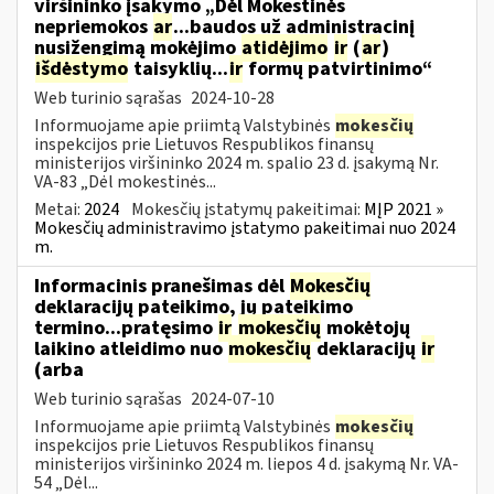
viršininko įsakymo „Dėl Mokestinės
nepriemokos
ar
...baudos už administracinį
nusižengimą mokėjimo
atidėjimo
ir
(
ar
)
išdėstymo
taisyklių...
ir
formų patvirtinimo“
Web turinio sąrašas
2024-10-28
Informuojame apie priimtą Valstybinės
mokesčių
inspekcijos prie Lietuvos Respublikos finansų
ministerijos viršininko 2024 m. spalio 23 d. įsakymą Nr.
VA-83 „Dėl mokestinės...
Metai:
2024
Mokesčių įstatymų pakeitimai:
MĮP 2021 »
Mokesčių administravimo įstatymo pakeitimai nuo 2024
m.
Informacinis pranešimas dėl
Mokesčių
deklaracijų pateikimo, jų pateikimo
termino...pratęsimo
ir
mokesčių
mokėtojų
laikino atleidimo nuo
mokesčių
deklaracijų
ir
(arba
Web turinio sąrašas
2024-07-10
Informuojame apie priimtą Valstybinės
mokesčių
inspekcijos prie Lietuvos Respublikos finansų
ministerijos viršininko 2024 m. liepos 4 d. įsakymą Nr. VA-
54 „Dėl...