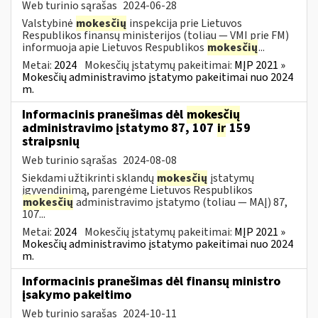
Web turinio sąrašas
2024-06-28
Valstybinė
mokesčių
inspekcija prie Lietuvos
Respublikos finansų ministerijos (toliau — VMI prie FM)
informuoja apie Lietuvos Respublikos
mokesčių
...
Metai:
2024
Mokesčių įstatymų pakeitimai:
MĮP 2021 »
Mokesčių administravimo įstatymo pakeitimai nuo 2024
m.
Informacinis pranešimas dėl
mokesčių
administravimo įstatymo 87, 107
ir
159
straipsnių
Web turinio sąrašas
2024-08-08
Siekdami užtikrinti sklandų
mokesčių
įstatymų
įgyvendinimą, parengėme Lietuvos Respublikos
mokesčių
administravimo įstatymo (toliau — MAĮ) 87,
107...
Metai:
2024
Mokesčių įstatymų pakeitimai:
MĮP 2021 »
Mokesčių administravimo įstatymo pakeitimai nuo 2024
m.
Informacinis pranešimas dėl finansų ministro
įsakymo pakeitimo
Web turinio sąrašas
2024-10-11