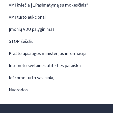
VMI kviečia į „Pasimatymą su mokesčiais“
VMI turto aukcionai
Įmonių VDU palyginimas
STOP šešėliui
Krašto apsaugos ministerijos informacija
Interneto svetainės atitikties paraiška
Ieškome turto savininkų
Nuorodos