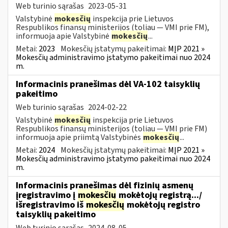
Web turinio sąrašas
2023-05-31
Valstybinė
mokesčių
inspekcija prie Lietuvos
Respublikos finansų ministerijos (toliau ― VMI prie FM),
informuoja apie Valstybinė
mokesčių
...
Metai:
2023
Mokesčių įstatymų pakeitimai:
MĮP 2021 »
Mokesčių administravimo įstatymo pakeitimai nuo 2024
m.
Informacinis pranešimas dėl VA-102 taisyklių
pakeitimo
Web turinio sąrašas
2024-02-22
Valstybinė
mokesčių
inspekcija prie Lietuvos
Respublikos finansų ministerijos (toliau ― VMI prie FM)
informuoja apie priimtą Valstybinės
mokesčių
...
Metai:
2024
Mokesčių įstatymų pakeitimai:
MĮP 2021 »
Mokesčių administravimo įstatymo pakeitimai nuo 2024
m.
Informacinis pranešimas dėl fizinių asmenų
įregistravimo į
mokesčių
mokėtojų registrą.../
išregistravimo iš
mokesčių
mokėtojų registro
taisyklių pakeitimo
Web turinio sąrašas
2024-08-05