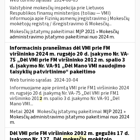
Valstybinė mokesčių inspekcija prie Lietuvos
Respublikos finansų ministerijos (toliau — VMI)
informuoja apie Fizinių asmenų įregistravimo į Mokesčių
mokėtojų registrą / išregistravimo iš Mokesčių...
Mokesčių įstatymų pakeitimai:
MĮP 2021 » Mokesčių
administravimo įstatymo pakeitimai nuo 2024 m.
Informacinis pranešimas dėl VMI prie FM
viršininko 2024 m. rugsėjo 20 d. įsakymo Nr. VA-
75 „Dėl VMI prie FM viršininko 2012 m. spalio 3
d. įsakymo Nr. VA-91 „Dėl Mano VMI naudojimo
taisyklių patvirtinimo“ pakeitimo
Web turinio sąrašas
2024-10-04
Informuojame apie priimtą VMI prie FM1 viršininko 2024
m. rugsėjo 20 d. įsakymą Nr. VA-75 „Dėl VMI prie FM1
viršininko 201
2
m. spalio 3 d. įsakymo Nr. VA-91 „Dėl
Mano VMI...
Metai:
2024
Mokesčių įstatymų pakeitimai:
MĮP 2021 »
Mokesčių administravimo įstatymo pakeitimai nuo 2024
m.
Dėl VMI prie FM viršininko 2002 m. gegužės 17 d.
įsakymo Nr. 127 „Dėl
mokesčių
mokėtojo