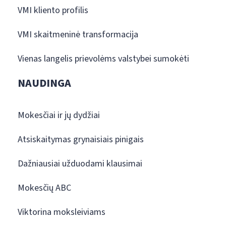
VMI kliento profilis
VMI skaitmeninė transformacija
Vienas langelis prievolėms valstybei sumokėti
NAUDINGA
Mokesčiai ir jų dydžiai
Atsiskaitymas grynaisiais pinigais
Dažniausiai užduodami klausimai
Mokesčių ABC
Viktorina moksleiviams