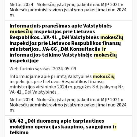
Metai:
2024
Mokesčių įstatymų pakeitimai:
MĮP 2021 »
Mokesčių administravimo įstatymo pakeitimai nuo 2024
m.
Informacinis pranešimas apie Valstybinės
mokesčių
inspekcijos prie Lietuvos
Respublikos...VA-41 „Dėl Valstybinės
mokesčių
inspekcijos prie Lietuvos Respublikos finansų
ministerijos...VA-66 „Dėl Konsultacijų
ir
informacijos teikimo Valstybinėje
mokesčių
inspekcijoje
Web turinio sąrašas
2024-05-09
Informuojame apie priimtą Valstybinės
mokesčių
inspekcijos prie Lietuvos Respublikos finansų
ministerijos viršininko 2024 m. gegužės 8 d. įsakymą Nr.
VA-41 „Dėl Valstybinės...
Metai:
2024
Mokesčių įstatymų pakeitimai:
MĮP 2021 »
Mokesčių administravimo įstatymo pakeitimai nuo 2024
m.
VA-42 „Dėl duomenų apie tarptautines
mokėjimo operacijas kaupimo, saugojimo
ir
teikimo