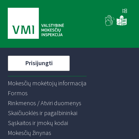
Prisijungti
Mokesčių mokėtojų informacija
Formos
Rinkmenos / Atviri duomenys
Skaičiuoklės ir pagalbininkai
Sąskaitos ir įmokų kodai
Mokesčių žinynas