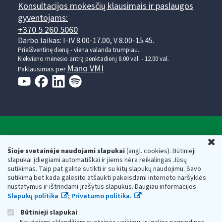
Konsultacijos mokesčių klausimais ir paslaugos
gyventojams:
+370 5 260 5060
Darbo laikas: I-IV 8.00-17.00, V 8.00-15.45.
Prieššventinę dieną - viena valanda trumpiau.
Kiekvieno mėnesio antrą penktadienį 8.00 val. - 12.00 val.
Mano VMI
Paklausimas per
Valstybinė mokesčių inspekcija prie Lietuvos
U
Respublikos finansų ministerijos
Šioje svetainėje naudojami slapukai
(angl. cookies). Būtinieji
slapukai įdiegiami automatiškai ir jiems nėra reikalingas Jūsų
Biudžetinė įstaiga. Juridinio asmens kodas — 188659752,
sutikimas. Taip pat galite sutikti ir su kitų slapukų naudojimu. Savo
adresas: Vasario 16-osios g. 14, 01107 Vilnius, Lietuva, el.paštas:
sutikimą bet kada galėsite atšaukti pakeisdami interneto naršyklės
vmi@vmi.lt
, E. pristatymo dėžutės adresas 188659752
nustatymus ir ištrindami įrašytus slapukus. Daugiau informacijos
Duomenys apie Valstybinę mokesčių inspekciją prie Lietuvos
Slapukų politika
;
Privatumo politika.
Respublikos finansų ministerijos kaupiami ir saugomi Juridinių
asmenų registre
Būtinieji slapukai