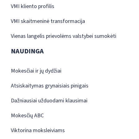
VMI kliento profilis
VMI skaitmeninė transformacija
Vienas langelis prievolėms valstybei sumokėti
NAUDINGA
Mokesčiai ir jų dydžiai
Atsiskaitymas grynaisiais pinigais
Dažniausiai užduodami klausimai
Mokesčių ABC
Viktorina moksleiviams