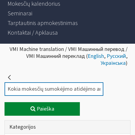
Mokesčių kalendorius
Seminarai
Tarptautinis apmokestinimas
Kontaktai / Apklausa
VMI Machine translation / VMI Машинный перевод /
VMI Машинний переклад (
English
,
Русский
,
Українська
)
Paieška
Kategorijos