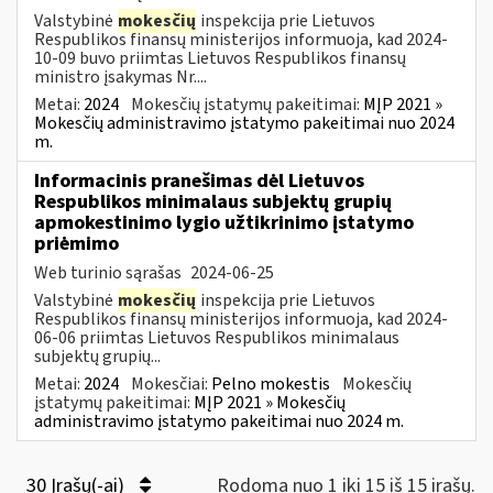
Valstybinė
mokesčių
inspekcija prie Lietuvos
Respublikos finansų ministerijos informuoja, kad 2024-
10-09 buvo priimtas Lietuvos Respublikos finansų
ministro įsakymas Nr....
Metai:
2024
Mokesčių įstatymų pakeitimai:
MĮP 2021 »
Mokesčių administravimo įstatymo pakeitimai nuo 2024
m.
Informacinis pranešimas dėl Lietuvos
Respublikos minimalaus subjektų grupių
apmokestinimo lygio užtikrinimo įstatymo
priėmimo
Web turinio sąrašas
2024-06-25
Valstybinė
mokesčių
inspekcija prie Lietuvos
Respublikos finansų ministerijos informuoja, kad 2024-
06-06 priimtas Lietuvos Respublikos minimalaus
subjektų grupių...
Metai:
2024
Mokesčiai:
Pelno mokestis
Mokesčių
įstatymų pakeitimai:
MĮP 2021 » Mokesčių
administravimo įstatymo pakeitimai nuo 2024 m.
30 Įrašų(-ai)
Rodoma nuo 1 iki 15 iš 15 irašų.