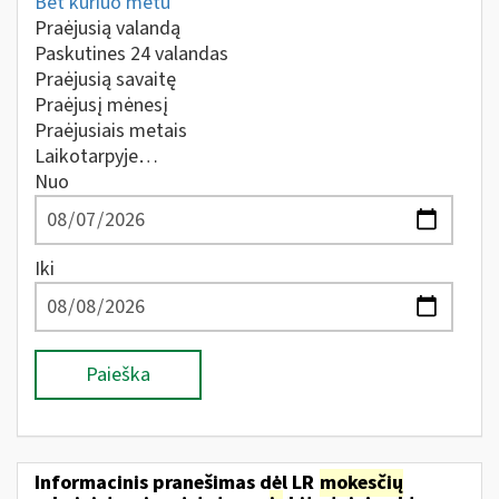
Bet kuriuo metu
Praėjusią valandą
Paskutines 24 valandas
Praėjusią savaitę
Praėjusį mėnesį
Praėjusiais metais
Laikotarpyje…
Nuo
Iki
Paieška
Informacinis pranešimas dėl LR
mokesčių