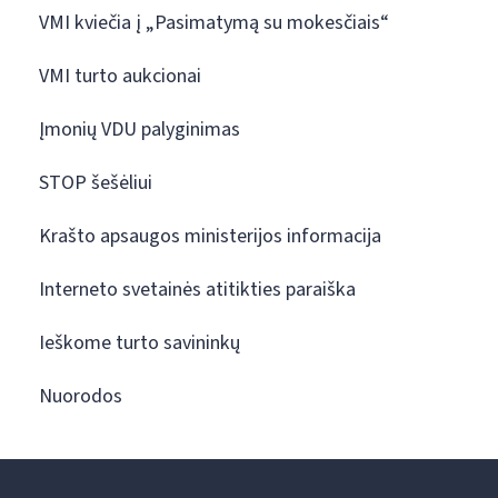
VMI kviečia į „Pasimatymą su mokesčiais“
VMI turto aukcionai
Įmonių VDU palyginimas
STOP šešėliui
Krašto apsaugos ministerijos informacija
Interneto svetainės atitikties paraiška
Ieškome turto savininkų
Nuorodos