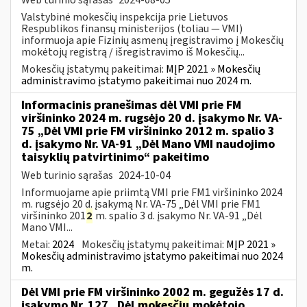
Valstybinė mokesčių inspekcija prie Lietuvos
Respublikos finansų ministerijos (toliau — VMI)
informuoja apie Fizinių asmenų įregistravimo į Mokesčių
mokėtojų registrą / išregistravimo iš Mokesčių...
Mokesčių įstatymų pakeitimai:
MĮP 2021 » Mokesčių
administravimo įstatymo pakeitimai nuo 2024 m.
Informacinis pranešimas dėl VMI prie FM
viršininko 2024 m. rugsėjo 20 d. įsakymo Nr. VA-
75 „Dėl VMI prie FM viršininko 2012 m. spalio 3
d. įsakymo Nr. VA-91 „Dėl Mano VMI naudojimo
taisyklių patvirtinimo“ pakeitimo
Web turinio sąrašas
2024-10-04
Informuojame apie priimtą VMI prie FM1 viršininko 2024
m. rugsėjo 20 d. įsakymą Nr. VA-75 „Dėl VMI prie FM1
viršininko 201
2
m. spalio 3 d. įsakymo Nr. VA-91 „Dėl
Mano VMI...
Metai:
2024
Mokesčių įstatymų pakeitimai:
MĮP 2021 »
Mokesčių administravimo įstatymo pakeitimai nuo 2024
m.
Dėl VMI prie FM viršininko 2002 m. gegužės 17 d.
įsakymo Nr. 127 „Dėl
mokesčių
mokėtojo