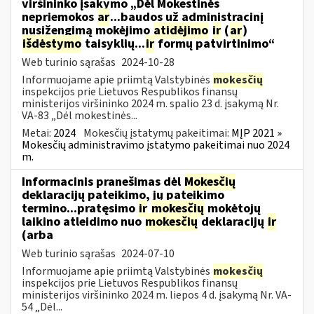
viršininko įsakymo „Dėl Mokestinės
nepriemokos
ar
...baudos už administracinį
nusižengimą mokėjimo
atidėjimo
ir
(
ar
)
išdėstymo
taisyklių...
ir
formų patvirtinimo“
Web turinio sąrašas
2024-10-28
Informuojame apie priimtą Valstybinės
mokesčių
inspekcijos prie Lietuvos Respublikos finansų
ministerijos viršininko 2024 m. spalio 23 d. įsakymą Nr.
VA-83 „Dėl mokestinės...
Metai:
2024
Mokesčių įstatymų pakeitimai:
MĮP 2021 »
Mokesčių administravimo įstatymo pakeitimai nuo 2024
m.
Informacinis pranešimas dėl
Mokesčių
deklaracijų pateikimo, jų pateikimo
termino...pratęsimo
ir
mokesčių
mokėtojų
laikino atleidimo nuo
mokesčių
deklaracijų
ir
(arba
Web turinio sąrašas
2024-07-10
Informuojame apie priimtą Valstybinės
mokesčių
inspekcijos prie Lietuvos Respublikos finansų
ministerijos viršininko 2024 m. liepos 4 d. įsakymą Nr. VA-
54 „Dėl...