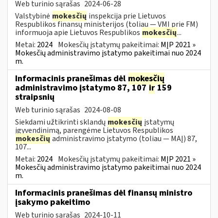
Web turinio sąrašas
2024-06-28
Valstybinė
mokesčių
inspekcija prie Lietuvos
Respublikos finansų ministerijos (toliau — VMI prie FM)
informuoja apie Lietuvos Respublikos
mokesčių
...
Metai:
2024
Mokesčių įstatymų pakeitimai:
MĮP 2021 »
Mokesčių administravimo įstatymo pakeitimai nuo 2024
m.
Informacinis pranešimas dėl
mokesčių
administravimo įstatymo 87, 107
ir
159
straipsnių
Web turinio sąrašas
2024-08-08
Siekdami užtikrinti sklandų
mokesčių
įstatymų
įgyvendinimą, parengėme Lietuvos Respublikos
mokesčių
administravimo įstatymo (toliau — MAĮ) 87,
107...
Metai:
2024
Mokesčių įstatymų pakeitimai:
MĮP 2021 »
Mokesčių administravimo įstatymo pakeitimai nuo 2024
m.
Informacinis pranešimas dėl finansų ministro
įsakymo pakeitimo
Web turinio sąrašas
2024-10-11