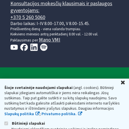
Konsultacijos mokesčių klausimais ir paslaugos
gyventojams:
+370 5 260 5060
Darbo laikas: I-IV 8.00-17.00, V 8.00-15.45.
Prieššventinę dieną - viena valanda trumpiau.
Kiekvieno mėnesio antrą penktadienį 8.00 val. - 12.00 val.
Mano VMI
Paklausimas per
Valstybinė mokesčių inspekcija prie Lietuvos
U
Respublikos finansų ministerijos
Šioje svetainėje naudojami slapukai
(angl. cookies). Būtinieji
slapukai įdiegiami automatiškai ir jiems nėra reikalingas Jūsų
Biudžetinė įstaiga. Juridinio asmens kodas — 188659752,
sutikimas. Taip pat galite sutikti ir su kitų slapukų naudojimu. Savo
adresas: Vasario 16-osios g. 14, 01107 Vilnius, Lietuva, el.paštas:
sutikimą bet kada galėsite atšaukti pakeisdami interneto naršyklės
vmi@vmi.lt
, E. pristatymo dėžutės adresas 188659752
nustatymus ir ištrindami įrašytus slapukus. Daugiau informacijos
Duomenys apie Valstybinę mokesčių inspekciją prie Lietuvos
Slapukų politika
;
Privatumo politika.
Respublikos finansų ministerijos kaupiami ir saugomi Juridinių
asmenų registre
Būtinieji slapukai