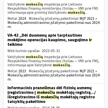
Valstybinė
mokesčių
inspekcija prie Lietuvos
Respublikos finansų ministerijos (toliau ― VMI prie FM)
informuoja apie priimtą Valstybinės
mokesčių
...
Metai:
2024
Mokesčių įstatymų pakeitimai:
MĮP 2021 »
Mokesčių administravimo įstatymo pakeitimai nuo 2024
m.
VA-42 „Dėl duomenų apie tarptautines
mokėjimo operacijas kaupimo, saugojimo
ir
teikimo
Web turinio sąrašas
2023-05-31
Valstybinė
mokesčių
inspekcija prie Lietuvos
Respublikos finansų ministerijos (toliau ― VMI prie FM),
informuoja apie Valstybinė
mokesčių
...
Metai:
2023
Mokesčių įstatymų pakeitimai:
MĮP 2021 »
Mokesčių administravimo įstatymo pakeitimai nuo 2024
m.
Informacinis pranešimas dėl fizinių asmenų
įregistravimo į
mokesčių
mokėtojų registrą.../
išregistravimo iš
mokesčių
mokėtojų registro
taisyklių pakeitimo
Web turinio sąrašas
2024-08-05