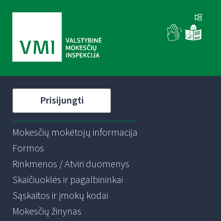
Prisijungti
Mokesčių mokėtojų informacija
Formos
Rinkmenos / Atviri duomenys
Skaičiuoklės ir pagalbininkai
Sąskaitos ir įmokų kodai
Mokesčių žinynas