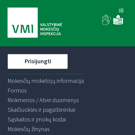
Prisijungti
Mokesčių mokėtojų informacija
Formos
Rinkmenos / Atviri duomenys
Skaičiuoklės ir pagalbininkai
Sąskaitos ir įmokų kodai
Mokesčių žinynas