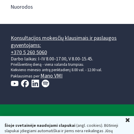
Nuorodos
Konsultacijos mokesčių klausimais ir paslaugos
gyventojams:
+370 5 260 5060
Darbo laikas: I-IV 8.00-17.00, V 8.00-15.45.
Prieššventinę dieną - viena valanda trumpiau.
Kiekvieno mėnesio antrą penktadienį 8.00 val. - 12.00 val.
Mano VMI
Paklausimas per
Valstybinė mokesčių inspekcija prie Lietuvos
U
Respublikos finansų ministerijos
Šioje svetainėje naudojami slapukai
(angl. cookies). Būtinieji
slapukai įdiegiami automatiškai ir jiems nėra reikalingas Jūsų