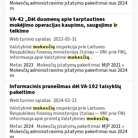
Mokesčių administravimo įstatymo pakeitimai nuo 2024
m.
VA-42 „Dėl duomenų apie tarptautines
mokėjimo operacijas kaupimo, saugojimo
ir
teikimo
Web turinio sąrašas
2023-05-31
Valstybinė
mokesčių
inspekcija prie Lietuvos
Respublikos finansų ministerijos (toliau ― VMI prie FM),
informuoja apie Valstybinė
mokesčių
...
Metai:
2023
Mokesčių įstatymų pakeitimai:
MĮP 2021 »
Mokesčių administravimo įstatymo pakeitimai nuo 2024
m.
Informacinis pranešimas dėl VA-102 taisyklių
pakeitimo
Web turinio sąrašas
2024-02-22
Valstybinė
mokesčių
inspekcija prie Lietuvos
Respublikos finansų ministerijos (toliau ― VMI prie FM)
informuoja apie priimtą Valstybinės
mokesčių
...
Metai:
2024
Mokesčių įstatymų pakeitimai:
MĮP 2021 »
Mokesčių administravimo įstatymo pakeitimai nuo 2024
m.