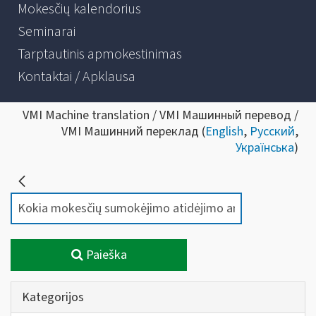
Mokesčių kalendorius
Seminarai
Tarptautinis apmokestinimas
Kontaktai / Apklausa
VMI Machine translation / VMI Машинный перевод /
VMI Машинний переклад (
English
,
Русский
,
Українська
)
Paieška
Kategorijos