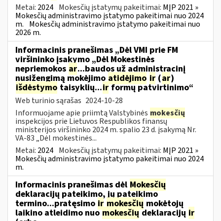
Metai:
2024
Mokesčių įstatymų pakeitimai:
MĮP 2021 »
Mokesčių administravimo įstatymo pakeitimai nuo 2024
m.
Mokesčių administravimo įstatymo pakeitimai nuo
2026 m.
Informacinis pranešimas „Dėl VMI prie FM
viršininko įsakymo „Dėl Mokestinės
nepriemokos
ar
...baudos už administracinį
nusižengimą mokėjimo
atidėjimo
ir
(
ar
)
išdėstymo
taisyklių...
ir
formų patvirtinimo“
Web turinio sąrašas
2024-10-28
Informuojame apie priimtą Valstybinės
mokesčių
inspekcijos prie Lietuvos Respublikos finansų
ministerijos viršininko 2024 m. spalio 23 d. įsakymą Nr.
VA-83 „Dėl mokestinės...
Metai:
2024
Mokesčių įstatymų pakeitimai:
MĮP 2021 »
Mokesčių administravimo įstatymo pakeitimai nuo 2024
m.
Informacinis pranešimas dėl
Mokesčių
deklaracijų pateikimo, jų pateikimo
termino...pratęsimo
ir
mokesčių
mokėtojų
laikino atleidimo nuo
mokesčių
deklaracijų
ir