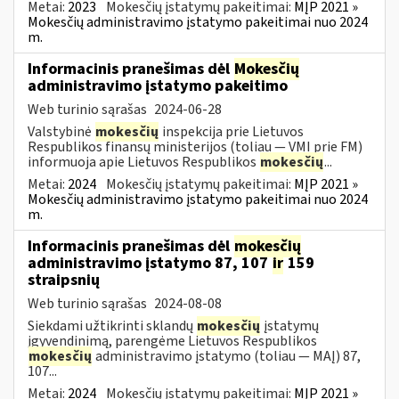
Metai:
2023
Mokesčių įstatymų pakeitimai:
MĮP 2021 »
Mokesčių administravimo įstatymo pakeitimai nuo 2024
m.
Informacinis pranešimas dėl
Mokesčių
administravimo įstatymo pakeitimo
Web turinio sąrašas
2024-06-28
Valstybinė
mokesčių
inspekcija prie Lietuvos
Respublikos finansų ministerijos (toliau — VMI prie FM)
informuoja apie Lietuvos Respublikos
mokesčių
...
Metai:
2024
Mokesčių įstatymų pakeitimai:
MĮP 2021 »
Mokesčių administravimo įstatymo pakeitimai nuo 2024
m.
Informacinis pranešimas dėl
mokesčių
administravimo įstatymo 87, 107
ir
159
straipsnių
Web turinio sąrašas
2024-08-08
Siekdami užtikrinti sklandų
mokesčių
įstatymų
įgyvendinimą, parengėme Lietuvos Respublikos
mokesčių
administravimo įstatymo (toliau — MAĮ) 87,
107...
Metai:
2024
Mokesčių įstatymų pakeitimai:
MĮP 2021 »