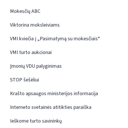
Mokesčių ABC
Viktorina moksleiviams
VMI kviečia į „Pasimatymą su mokesčiais“
VMI turto aukcionai
Įmonių VDU palyginimas
STOP šešėliui
Krašto apsaugos ministerijos informacija
Interneto svetainės atitikties paraiška
Ieškome turto savininkų