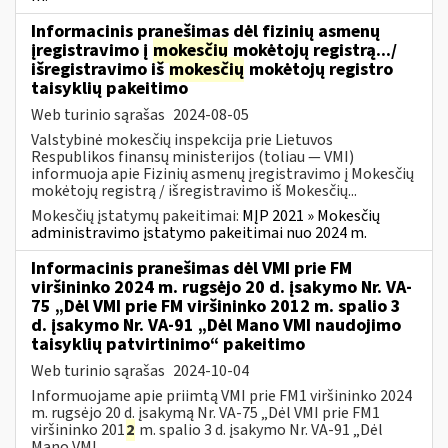
Informacinis pranešimas dėl fizinių asmenų
įregistravimo į
mokesčių
mokėtojų registrą.../
išregistravimo iš
mokesčių
mokėtojų registro
taisyklių pakeitimo
Web turinio sąrašas
2024-08-05
Valstybinė mokesčių inspekcija prie Lietuvos
Respublikos finansų ministerijos (toliau — VMI)
informuoja apie Fizinių asmenų įregistravimo į Mokesčių
mokėtojų registrą / išregistravimo iš Mokesčių...
Mokesčių įstatymų pakeitimai:
MĮP 2021 » Mokesčių
administravimo įstatymo pakeitimai nuo 2024 m.
Informacinis pranešimas dėl VMI prie FM
viršininko 2024 m. rugsėjo 20 d. įsakymo Nr. VA-
75 „Dėl VMI prie FM viršininko 2012 m. spalio 3
d. įsakymo Nr. VA-91 „Dėl Mano VMI naudojimo
taisyklių patvirtinimo“ pakeitimo
Web turinio sąrašas
2024-10-04
Informuojame apie priimtą VMI prie FM1 viršininko 2024
m. rugsėjo 20 d. įsakymą Nr. VA-75 „Dėl VMI prie FM1
viršininko 201
2
m. spalio 3 d. įsakymo Nr. VA-91 „Dėl
Mano VMI...