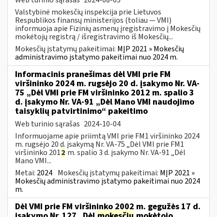
Valstybinė mokesčių inspekcija prie Lietuvos
Respublikos finansų ministerijos (toliau — VMI)
informuoja apie Fizinių asmenų įregistravimo į Mokesčių
mokėtojų registrą / išregistravimo iš Mokesčių...
Mokesčių įstatymų pakeitimai:
MĮP 2021 » Mokesčių
administravimo įstatymo pakeitimai nuo 2024 m.
Informacinis pranešimas dėl VMI prie FM
viršininko 2024 m. rugsėjo 20 d. įsakymo Nr. VA-
75 „Dėl VMI prie FM viršininko 2012 m. spalio 3
d. įsakymo Nr. VA-91 „Dėl Mano VMI naudojimo
taisyklių patvirtinimo“ pakeitimo
Web turinio sąrašas
2024-10-04
Informuojame apie priimtą VMI prie FM1 viršininko 2024
m. rugsėjo 20 d. įsakymą Nr. VA-75 „Dėl VMI prie FM1
viršininko 201
2
m. spalio 3 d. įsakymo Nr. VA-91 „Dėl
Mano VMI...
Metai:
2024
Mokesčių įstatymų pakeitimai:
MĮP 2021 »
Mokesčių administravimo įstatymo pakeitimai nuo 2024
m.
Dėl VMI prie FM viršininko 2002 m. gegužės 17 d.
įsakymo Nr. 127 „Dėl
mokesčių
mokėtojo