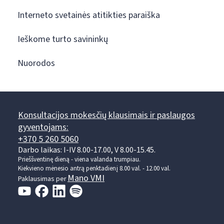
Interneto svetainės atitikties paraiška
Ieškome turto savininkų
Nuorodos
Konsultacijos mokesčių klausimais ir paslaugos
gyventojams:
+370 5 260 5060
Darbo laikas: I-IV 8.00-17.00, V 8.00-15.45.
Prieššventinę dieną - viena valanda trumpiau.
Kiekvieno mėnesio antrą penktadienį 8.00 val. - 12.00 val.
Mano VMI
Paklausimas per