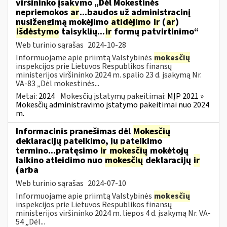
viršininko įsakymo „Dėl Mokestinės
nepriemokos
ar
...baudos už administracinį
nusižengimą mokėjimo
atidėjimo
ir
(
ar
)
išdėstymo
taisyklių...
ir
formų patvirtinimo“
Web turinio sąrašas
2024-10-28
Informuojame apie priimtą Valstybinės
mokesčių
inspekcijos prie Lietuvos Respublikos finansų
ministerijos viršininko 2024 m. spalio 23 d. įsakymą Nr.
VA-83 „Dėl mokestinės...
Metai:
2024
Mokesčių įstatymų pakeitimai:
MĮP 2021 »
Mokesčių administravimo įstatymo pakeitimai nuo 2024
m.
Informacinis pranešimas dėl
Mokesčių
deklaracijų pateikimo, jų pateikimo
termino...pratęsimo
ir
mokesčių
mokėtojų
laikino atleidimo nuo
mokesčių
deklaracijų
ir
(arba
Web turinio sąrašas
2024-07-10
Informuojame apie priimtą Valstybinės
mokesčių
inspekcijos prie Lietuvos Respublikos finansų
ministerijos viršininko 2024 m. liepos 4 d. įsakymą Nr. VA-
54 „Dėl...