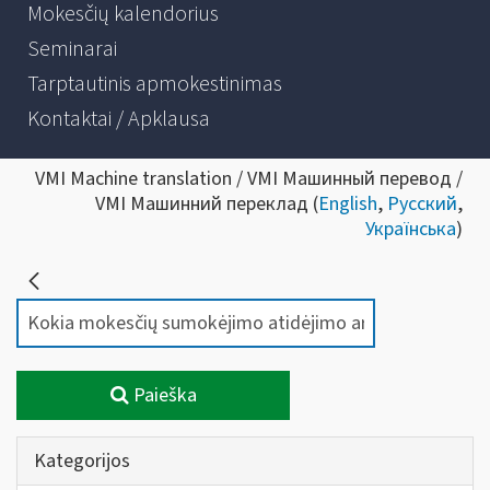
Mokesčių kalendorius
Seminarai
Tarptautinis apmokestinimas
Kontaktai / Apklausa
VMI Machine translation / VMI Машинный перевод /
VMI Машинний переклад (
English
,
Русский
,
Українська
)
Paieška
Kategorijos