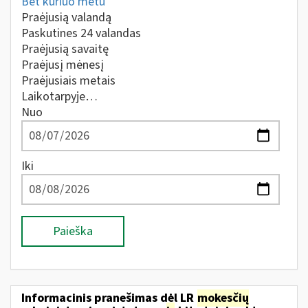
Bet kuriuo metu
Praėjusią valandą
Paskutines 24 valandas
Praėjusią savaitę
Praėjusį mėnesį
Praėjusiais metais
Laikotarpyje…
Nuo
Iki
Paieška
Informacinis pranešimas dėl LR
mokesčių