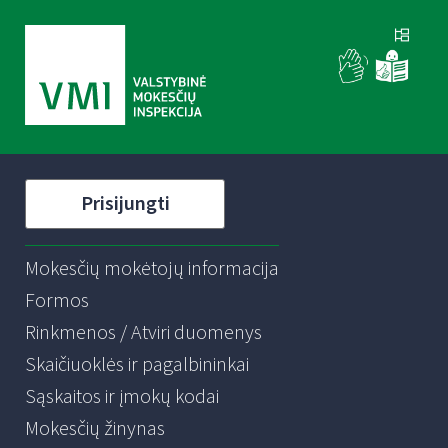
Prisijungti
Mokesčių mokėtojų informacija
Formos
Rinkmenos / Atviri duomenys
Skaičiuoklės ir pagalbininkai
Sąskaitos ir įmokų kodai
Mokesčių žinynas