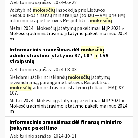
Web turinio sąrašas
2024-06-28
Valstybinė
mokesčių
inspekcija prie Lietuvos
Respublikos finansų ministerijos (toliau — VMI prie FM)
informuoja apie Lietuvos Respublikos
mokesčių
...
Metai:
2024
Mokesčių įstatymų pakeitimai:
MĮP 2021 »
Mokesčių administravimo įstatymo pakeitimai nuo 2024
m.
Informacinis pranešimas dėl
mokesčių
administravimo įstatymo 87, 107
ir
159
straipsnių
Web turinio sąrašas
2024-08-08
Siekdami užtikrinti sklandų
mokesčių
įstatymų
įgyvendinimą, parengėme Lietuvos Respublikos
mokesčių
administravimo įstatymo (toliau — MAĮ) 87,
107...
Metai:
2024
Mokesčių įstatymų pakeitimai:
MĮP 2021 »
Mokesčių administravimo įstatymo pakeitimai nuo 2024
m.
Informacinis pranešimas dėl finansų ministro
įsakymo pakeitimo
Web turinio sąrašas
2024-10-11