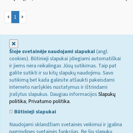
1
Uždaryti
Šioje svetainėje naudojami slapukai
(angl.
cookies). Būtinieji slapukai įdiegiami automatiškai
ir jiems nėra reikalingas Jūsų sutikimas. Taip pat
galite sutikti ir su kitų slapukų naudojimu. Savo
sutikimą bet kada galėsite atšaukti pakeisdami
interneto naršyklės nustatymus ir ištrindami
įrašytus slapukus. Daugiau informacijos
Slapukų
politika
;
Privatumo politika.
Būtinieji slapukai
Naudojami sklandžiam svetainės veikimui ir įgalina
pagrindines svetainės funkcijas. Be šių slapukų