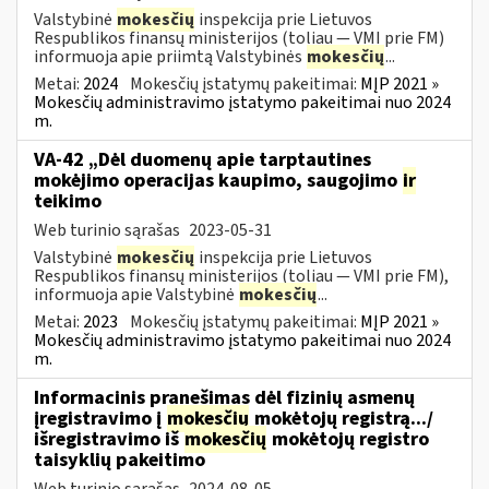
Valstybinė
mokesčių
inspekcija prie Lietuvos
Respublikos finansų ministerijos (toliau ― VMI prie FM)
informuoja apie priimtą Valstybinės
mokesčių
...
Metai:
2024
Mokesčių įstatymų pakeitimai:
MĮP 2021 »
Mokesčių administravimo įstatymo pakeitimai nuo 2024
m.
VA-42 „Dėl duomenų apie tarptautines
mokėjimo operacijas kaupimo, saugojimo
ir
teikimo
Web turinio sąrašas
2023-05-31
Valstybinė
mokesčių
inspekcija prie Lietuvos
Respublikos finansų ministerijos (toliau ― VMI prie FM),
informuoja apie Valstybinė
mokesčių
...
Metai:
2023
Mokesčių įstatymų pakeitimai:
MĮP 2021 »
Mokesčių administravimo įstatymo pakeitimai nuo 2024
m.
Informacinis pranešimas dėl fizinių asmenų
įregistravimo į
mokesčių
mokėtojų registrą.../
išregistravimo iš
mokesčių
mokėtojų registro
taisyklių pakeitimo
Web turinio sąrašas
2024-08-05