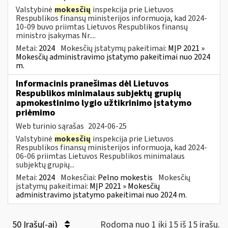
Valstybinė
mokesčių
inspekcija prie Lietuvos
Respublikos finansų ministerijos informuoja, kad 2024-
10-09 buvo priimtas Lietuvos Respublikos finansų
ministro įsakymas Nr....
Metai:
2024
Mokesčių įstatymų pakeitimai:
MĮP 2021 »
Mokesčių administravimo įstatymo pakeitimai nuo 2024
m.
Informacinis pranešimas dėl Lietuvos
Respublikos minimalaus subjektų grupių
apmokestinimo lygio užtikrinimo įstatymo
priėmimo
Web turinio sąrašas
2024-06-25
Valstybinė
mokesčių
inspekcija prie Lietuvos
Respublikos finansų ministerijos informuoja, kad 2024-
06-06 priimtas Lietuvos Respublikos minimalaus
subjektų grupių...
Metai:
2024
Mokesčiai:
Pelno mokestis
Mokesčių
įstatymų pakeitimai:
MĮP 2021 » Mokesčių
administravimo įstatymo pakeitimai nuo 2024 m.
50 Įrašų(-ai)
Rodoma nuo 1 iki 15 iš 15 irašų.