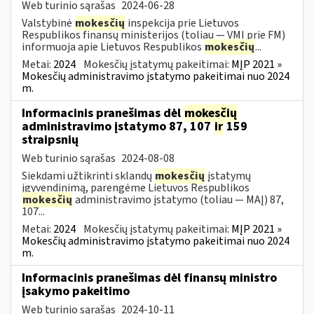
Web turinio sąrašas
2024-06-28
Valstybinė
mokesčių
inspekcija prie Lietuvos
Respublikos finansų ministerijos (toliau — VMI prie FM)
informuoja apie Lietuvos Respublikos
mokesčių
...
Metai:
2024
Mokesčių įstatymų pakeitimai:
MĮP 2021 »
Mokesčių administravimo įstatymo pakeitimai nuo 2024
m.
Informacinis pranešimas dėl
mokesčių
administravimo įstatymo 87, 107
ir
159
straipsnių
Web turinio sąrašas
2024-08-08
Siekdami užtikrinti sklandų
mokesčių
įstatymų
įgyvendinimą, parengėme Lietuvos Respublikos
mokesčių
administravimo įstatymo (toliau — MAĮ) 87,
107...
Metai:
2024
Mokesčių įstatymų pakeitimai:
MĮP 2021 »
Mokesčių administravimo įstatymo pakeitimai nuo 2024
m.
Informacinis pranešimas dėl finansų ministro
įsakymo pakeitimo
Web turinio sąrašas
2024-10-11