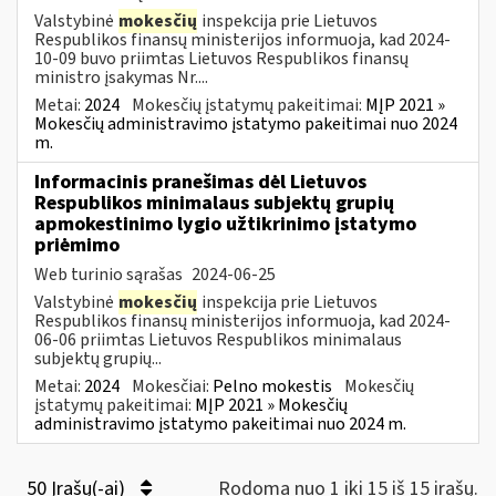
Valstybinė
mokesčių
inspekcija prie Lietuvos
Respublikos finansų ministerijos informuoja, kad 2024-
10-09 buvo priimtas Lietuvos Respublikos finansų
ministro įsakymas Nr....
Metai:
2024
Mokesčių įstatymų pakeitimai:
MĮP 2021 »
Mokesčių administravimo įstatymo pakeitimai nuo 2024
m.
Informacinis pranešimas dėl Lietuvos
Respublikos minimalaus subjektų grupių
apmokestinimo lygio užtikrinimo įstatymo
priėmimo
Web turinio sąrašas
2024-06-25
Valstybinė
mokesčių
inspekcija prie Lietuvos
Respublikos finansų ministerijos informuoja, kad 2024-
06-06 priimtas Lietuvos Respublikos minimalaus
subjektų grupių...
Metai:
2024
Mokesčiai:
Pelno mokestis
Mokesčių
įstatymų pakeitimai:
MĮP 2021 » Mokesčių
administravimo įstatymo pakeitimai nuo 2024 m.
50 Įrašų(-ai)
Rodoma nuo 1 iki 15 iš 15 irašų.