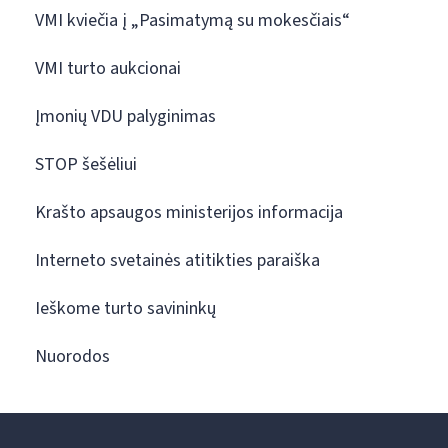
VMI kviečia į „Pasimatymą su mokesčiais“
VMI turto aukcionai
Įmonių VDU palyginimas
STOP šešėliui
Krašto apsaugos ministerijos informacija
Interneto svetainės atitikties paraiška
Ieškome turto savininkų
Nuorodos