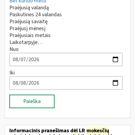
Bet kuriuo metu
Praėjusią valandą
Paskutines 24 valandas
Praėjusią savaitę
Praėjusį mėnesį
Praėjusiais metais
Laikotarpyje…
Nuo
Iki
Paieška
Informacinis pranešimas dėl LR
mokesčių