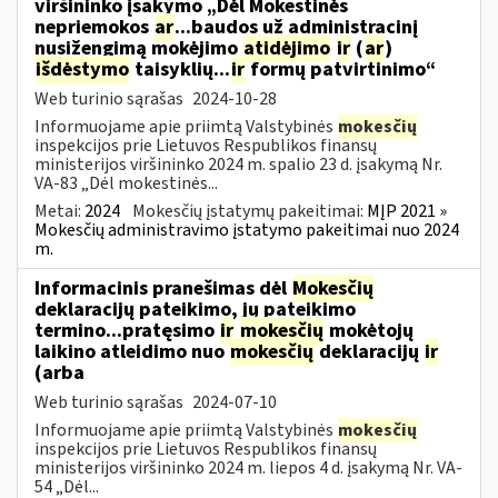
viršininko įsakymo „Dėl Mokestinės
nepriemokos
ar
...baudos už administracinį
nusižengimą mokėjimo
atidėjimo
ir
(
ar
)
išdėstymo
taisyklių...
ir
formų patvirtinimo“
Web turinio sąrašas
2024-10-28
Informuojame apie priimtą Valstybinės
mokesčių
inspekcijos prie Lietuvos Respublikos finansų
ministerijos viršininko 2024 m. spalio 23 d. įsakymą Nr.
VA-83 „Dėl mokestinės...
Metai:
2024
Mokesčių įstatymų pakeitimai:
MĮP 2021 »
Mokesčių administravimo įstatymo pakeitimai nuo 2024
m.
Informacinis pranešimas dėl
Mokesčių
deklaracijų pateikimo, jų pateikimo
termino...pratęsimo
ir
mokesčių
mokėtojų
laikino atleidimo nuo
mokesčių
deklaracijų
ir
(arba
Web turinio sąrašas
2024-07-10
Informuojame apie priimtą Valstybinės
mokesčių
inspekcijos prie Lietuvos Respublikos finansų
ministerijos viršininko 2024 m. liepos 4 d. įsakymą Nr. VA-
54 „Dėl...