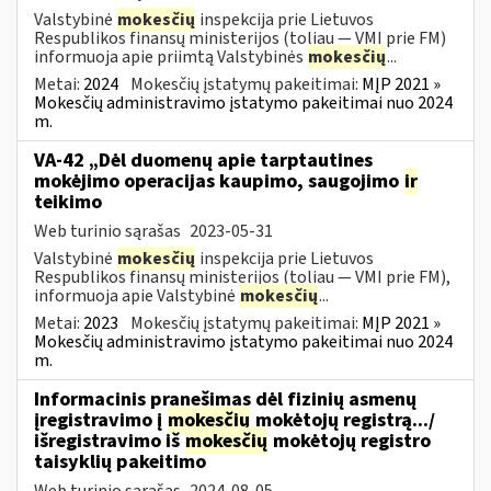
Valstybinė
mokesčių
inspekcija prie Lietuvos
Respublikos finansų ministerijos (toliau ― VMI prie FM)
informuoja apie priimtą Valstybinės
mokesčių
...
Metai:
2024
Mokesčių įstatymų pakeitimai:
MĮP 2021 »
Mokesčių administravimo įstatymo pakeitimai nuo 2024
m.
VA-42 „Dėl duomenų apie tarptautines
mokėjimo operacijas kaupimo, saugojimo
ir
teikimo
Web turinio sąrašas
2023-05-31
Valstybinė
mokesčių
inspekcija prie Lietuvos
Respublikos finansų ministerijos (toliau ― VMI prie FM),
informuoja apie Valstybinė
mokesčių
...
Metai:
2023
Mokesčių įstatymų pakeitimai:
MĮP 2021 »
Mokesčių administravimo įstatymo pakeitimai nuo 2024
m.
Informacinis pranešimas dėl fizinių asmenų
įregistravimo į
mokesčių
mokėtojų registrą.../
išregistravimo iš
mokesčių
mokėtojų registro
taisyklių pakeitimo
Web turinio sąrašas
2024-08-05