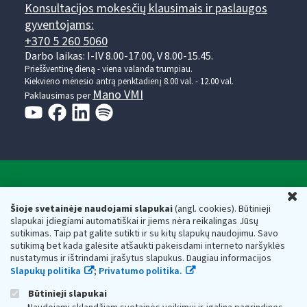
Konsultacijos mokesčių klausimais ir paslaugos
gyventojams:
+370 5 260 5060
Darbo laikas: I-IV 8.00-17.00, V 8.00-15.45.
Prieššventinę dieną - viena valanda trumpiau.
Kiekvieno mėnesio antrą penktadienį 8.00 val. - 12.00 val.
Mano VMI
Paklausimas per
Valstybinė mokesčių inspekcija prie Lietuvos
U
Respublikos finansų ministerijos
Šioje svetainėje naudojami slapukai
(angl. cookies). Būtinieji
slapukai įdiegiami automatiškai ir jiems nėra reikalingas Jūsų
Biudžetinė įstaiga. Juridinio asmens kodas — 188659752,
sutikimas. Taip pat galite sutikti ir su kitų slapukų naudojimu. Savo
adresas: Vasario 16-osios g. 14, 01107 Vilnius, Lietuva, el.paštas:
sutikimą bet kada galėsite atšaukti pakeisdami interneto naršyklės
vmi@vmi.lt
, E. pristatymo dėžutės adresas 188659752
nustatymus ir ištrindami įrašytus slapukus. Daugiau informacijos
Duomenys apie Valstybinę mokesčių inspekciją prie Lietuvos
Slapukų politika
;
Privatumo politika.
Respublikos finansų ministerijos kaupiami ir saugomi Juridinių
asmenų registre
Būtinieji slapukai