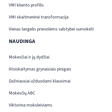
VMI kliento profilis
VMI skaitmeninė transformacija
Vienas langelis prievolėms valstybei sumokėti
NAUDINGA
Mokesčiai ir jų dydžiai
Atsiskaitymas grynaisiais pinigais
Dažniausiai užduodami klausimai
Mokesčių ABC
Viktorina moksleiviams