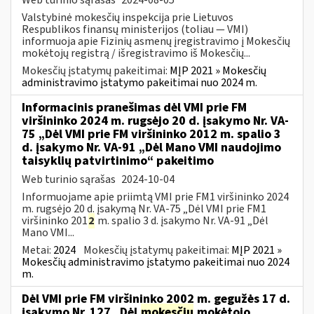
Valstybinė mokesčių inspekcija prie Lietuvos
Respublikos finansų ministerijos (toliau — VMI)
informuoja apie Fizinių asmenų įregistravimo į Mokesčių
mokėtojų registrą / išregistravimo iš Mokesčių...
Mokesčių įstatymų pakeitimai:
MĮP 2021 » Mokesčių
administravimo įstatymo pakeitimai nuo 2024 m.
Informacinis pranešimas dėl VMI prie FM
viršininko 2024 m. rugsėjo 20 d. įsakymo Nr. VA-
75 „Dėl VMI prie FM viršininko 2012 m. spalio 3
d. įsakymo Nr. VA-91 „Dėl Mano VMI naudojimo
taisyklių patvirtinimo“ pakeitimo
Web turinio sąrašas
2024-10-04
Informuojame apie priimtą VMI prie FM1 viršininko 2024
m. rugsėjo 20 d. įsakymą Nr. VA-75 „Dėl VMI prie FM1
viršininko 201
2
m. spalio 3 d. įsakymo Nr. VA-91 „Dėl
Mano VMI...
Metai:
2024
Mokesčių įstatymų pakeitimai:
MĮP 2021 »
Mokesčių administravimo įstatymo pakeitimai nuo 2024
m.
Dėl VMI prie FM viršininko 2002 m. gegužės 17 d.
įsakymo Nr. 127 „Dėl
mokesčių
mokėtojo