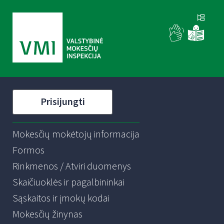
Prisijungti
Mokesčių mokėtojų informacija
Formos
Rinkmenos / Atviri duomenys
Skaičiuoklės ir pagalbininkai
Sąskaitos ir įmokų kodai
Mokesčių žinynas