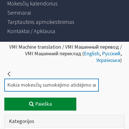
Mokesčių kalendorius
Seminarai
Tarptautinis apmokestinimas
Kontaktai / Apklausa
VMI Machine translation / VMI Машинный перевод /
VMI Машинний переклад (
English
,
Русский
,
Українська
)
Paieška
Kategorijos