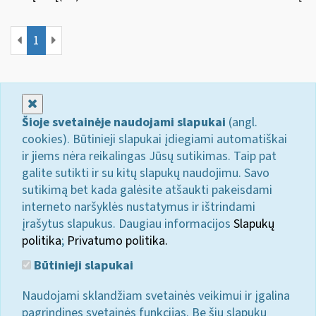
1
Uždaryti
Šioje svetainėje naudojami slapukai
(angl.
cookies). Būtinieji slapukai įdiegiami automatiškai
ir jiems nėra reikalingas Jūsų sutikimas. Taip pat
galite sutikti ir su kitų slapukų naudojimu. Savo
sutikimą bet kada galėsite atšaukti pakeisdami
interneto naršyklės nustatymus ir ištrindami
įrašytus slapukus. Daugiau informacijos
Slapukų
politika
;
Privatumo politika.
Būtinieji slapukai
Naudojami sklandžiam svetainės veikimui ir įgalina
pagrindines svetainės funkcijas. Be šių slapukų