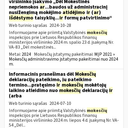
viršininko įsakymo „Dėl Mokestinės
nepriemokos
ar
...baudos už administracinį
nusižengimą mokėjimo
atidėjimo
ir
(
ar
)
išdėstymo
taisyklių...
ir
formų patvirtinimo“
Web turinio sąrašas
2024-10-28
Informuojame apie priimtą Valstybinės
mokesčių
inspekcijos prie Lietuvos Respublikos finansų
ministerijos viršininko 2024 m. spalio 23 d. įsakymą Nr.
VA-83 „Dėl mokestinės...
Metai:
2024
Mokesčių įstatymų pakeitimai:
MĮP 2021 »
Mokesčių administravimo įstatymo pakeitimai nuo 2024
m.
Informacinis pranešimas dėl
Mokesčių
deklaracijų pateikimo, jų pateikimo
termino...pratęsimo
ir
mokesčių
mokėtojų
laikino atleidimo nuo
mokesčių
deklaracijų
ir
(arba
Web turinio sąrašas
2024-07-10
Informuojame apie priimtą Valstybinės
mokesčių
inspekcijos prie Lietuvos Respublikos finansų
ministerijos viršininko 2024 m. liepos 4 d. įsakymą Nr. VA-
54 „Dėl...