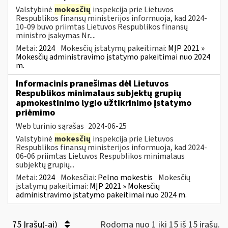
Valstybinė
mokesčių
inspekcija prie Lietuvos
Respublikos finansų ministerijos informuoja, kad 2024-
10-09 buvo priimtas Lietuvos Respublikos finansų
ministro įsakymas Nr....
Metai:
2024
Mokesčių įstatymų pakeitimai:
MĮP 2021 »
Mokesčių administravimo įstatymo pakeitimai nuo 2024
m.
Informacinis pranešimas dėl Lietuvos
Respublikos minimalaus subjektų grupių
apmokestinimo lygio užtikrinimo įstatymo
priėmimo
Web turinio sąrašas
2024-06-25
Valstybinė
mokesčių
inspekcija prie Lietuvos
Respublikos finansų ministerijos informuoja, kad 2024-
06-06 priimtas Lietuvos Respublikos minimalaus
subjektų grupių...
Metai:
2024
Mokesčiai:
Pelno mokestis
Mokesčių
įstatymų pakeitimai:
MĮP 2021 » Mokesčių
administravimo įstatymo pakeitimai nuo 2024 m.
75 Įrašų(-ai)
Rodoma nuo 1 iki 15 iš 15 irašų.