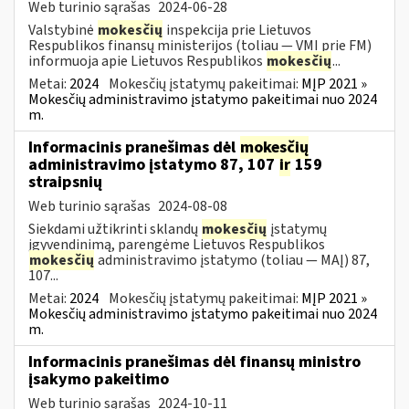
Web turinio sąrašas
2024-06-28
Valstybinė
mokesčių
inspekcija prie Lietuvos
Respublikos finansų ministerijos (toliau — VMI prie FM)
informuoja apie Lietuvos Respublikos
mokesčių
...
Metai:
2024
Mokesčių įstatymų pakeitimai:
MĮP 2021 »
Mokesčių administravimo įstatymo pakeitimai nuo 2024
m.
Informacinis pranešimas dėl
mokesčių
administravimo įstatymo 87, 107
ir
159
straipsnių
Web turinio sąrašas
2024-08-08
Siekdami užtikrinti sklandų
mokesčių
įstatymų
įgyvendinimą, parengėme Lietuvos Respublikos
mokesčių
administravimo įstatymo (toliau — MAĮ) 87,
107...
Metai:
2024
Mokesčių įstatymų pakeitimai:
MĮP 2021 »
Mokesčių administravimo įstatymo pakeitimai nuo 2024
m.
Informacinis pranešimas dėl finansų ministro
įsakymo pakeitimo
Web turinio sąrašas
2024-10-11