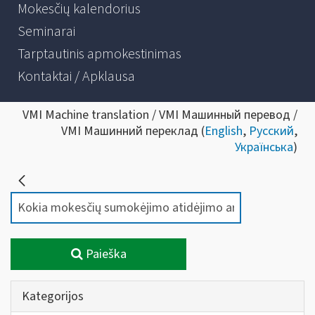
Mokesčių kalendorius
Seminarai
Tarptautinis apmokestinimas
Kontaktai / Apklausa
VMI Machine translation / VMI Машинный перевод /
VMI Машинний переклад (
English
,
Русский
,
Українська
)
Paieška
Kategorijos