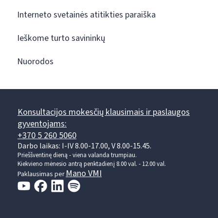
Interneto svetainės atitikties paraiška
Ieškome turto savininkų
Nuorodos
Konsultacijos mokesčių klausimais ir paslaugos
gyventojams:
+370 5 260 5060
Darbo laikas: I-IV 8.00-17.00, V 8.00-15.45.
Prieššventinę dieną - viena valanda trumpiau.
Kiekvieno mėnesio antrą penktadienį 8.00 val. - 12.00 val.
Mano VMI
Paklausimas per