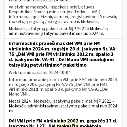
Valstybinė mokesčių inspekcija prie Lietuvos
Respublikos finansų ministerijos (toliau — VMI)
informuoja apie Fizinių asmenų įregistravimo į Mokesčių
mokėtojų registrą / išregistravimo iš Mokesčių...
Mokesčių įstatymų pakeitimai:
MĮP 2021 » Mokesčių
administravimo įstatymo pakeitimai nuo 2024 m.
Informacinis pranešimas dėl VMI prie FM
viršininko 2024 m. rugsėjo 20 d. įsakymo Nr. VA-
75 „Dėl VMI prie FM viršininko 2012 m. spalio 3
d. įsakymo Nr. VA-91 „Dėl Mano VMI naudojimo
taisyklių patvirtinimo“ pakeitimo
Web turinio sąrašas
2024-10-04
Informuojame apie priimtą VMI prie FM1 viršininko 2024
m. rugsėjo 20 d. įsakymą Nr. VA-75 „Dėl VMI prie FM1
viršininko 201
2
m. spalio 3 d. įsakymo Nr. VA-91 „Dėl
Mano VMI...
Metai:
2024
Mokesčių įstatymų pakeitimai:
MĮP 2021 »
Mokesčių administravimo įstatymo pakeitimai nuo 2024
m.
Dėl VMI prie FM viršininko 2002 m. gegužės 17 d.
įsakymo Nr. 127 „Dėl
mokesčių
mokėtojo