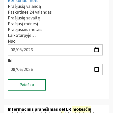
Bet kuriuo metu
Praėjusią valandą
Paskutines 24 valandas
Praėjusią savaitę
Praėjusį mėnesį
Praėjusiais metais
Laikotarpyje…
Nuo
Iki
Paieška
Informacinis pranešimas dėl LR
mokesčių