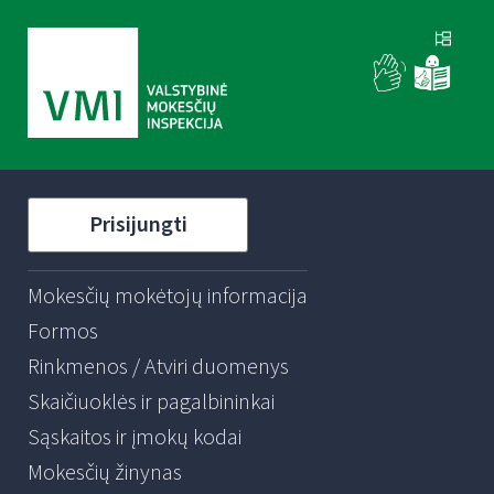
Prisijungti
Mokesčių mokėtojų informacija
Formos
Rinkmenos / Atviri duomenys
Skaičiuoklės ir pagalbininkai
Sąskaitos ir įmokų kodai
Mokesčių žinynas