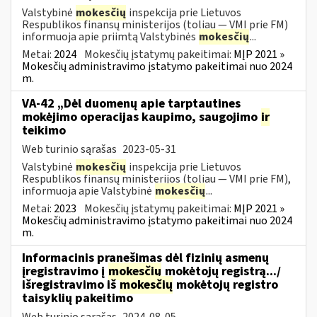
Valstybinė
mokesčių
inspekcija prie Lietuvos
Respublikos finansų ministerijos (toliau ― VMI prie FM)
informuoja apie priimtą Valstybinės
mokesčių
...
Metai:
2024
Mokesčių įstatymų pakeitimai:
MĮP 2021 »
Mokesčių administravimo įstatymo pakeitimai nuo 2024
m.
VA-42 „Dėl duomenų apie tarptautines
mokėjimo operacijas kaupimo, saugojimo
ir
teikimo
Web turinio sąrašas
2023-05-31
Valstybinė
mokesčių
inspekcija prie Lietuvos
Respublikos finansų ministerijos (toliau ― VMI prie FM),
informuoja apie Valstybinė
mokesčių
...
Metai:
2023
Mokesčių įstatymų pakeitimai:
MĮP 2021 »
Mokesčių administravimo įstatymo pakeitimai nuo 2024
m.
Informacinis pranešimas dėl fizinių asmenų
įregistravimo į
mokesčių
mokėtojų registrą.../
išregistravimo iš
mokesčių
mokėtojų registro
taisyklių pakeitimo
Web turinio sąrašas
2024-08-05