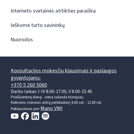
Interneto svetainės atitikties paraiška
Ieškome turto savininkų
Nuorodos
Konsultacijos mokesčių klausimais ir paslaugos
gyventojams:
+370 5 260 5060
Darbo laikas: I-IV 8.00-17.00, V 8.00-15.45.
Prieššventinę dieną - viena valanda trumpiau.
Kiekvieno mėnesio antrą penktadienį 8.00 val. - 12.00 val.
Mano VMI
Paklausimas per