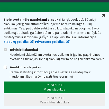
Valstybinė mokesčių inspekcija prie Lietuvos
U
Respublikos finansų ministerijos
Šioje svetainėje naudojami slapukai
(angl. cookies). Būtinieji
slapukai įdiegiami automatiškai ir jiems nėra reikalingas Jūsų
Biudžetinė įstaiga. Juridinio asmens kodas — 188659752,
sutikimas. Taip pat galite sutikti ir su kitų slapukų naudojimu. Savo
adresas: Vasario 16-osios g. 14, 01107 Vilnius, Lietuva, el.paštas:
sutikimą bet kada galėsite atšaukti pakeisdami interneto naršyklės
vmi@vmi.lt
, E. pristatymo dėžutės adresas 188659752
nustatymus ir ištrindami įrašytus slapukus. Daugiau informacijos
Duomenys apie Valstybinę mokesčių inspekciją prie Lietuvos
Slapukų politika
;
Privatumo politika.
Respublikos finansų ministerijos kaupiami ir saugomi Juridinių
asmenų registre
Būtinieji slapukai
Naudojami sklandžiam svetainės veikimui ir įgalina pagrindines
svetainės funkcijas. Be šių slapukų svetainė negali tinkamai veikti.
Analitiniai slapukai
Renka statistinę informaciją apie svetainės naudojimą ir
naudojami Jūsų naršymo patirties gerinimui.
PATVIRTINTI
Visus slapukus
PATVIRTINTI
Pasirinktus slapukus