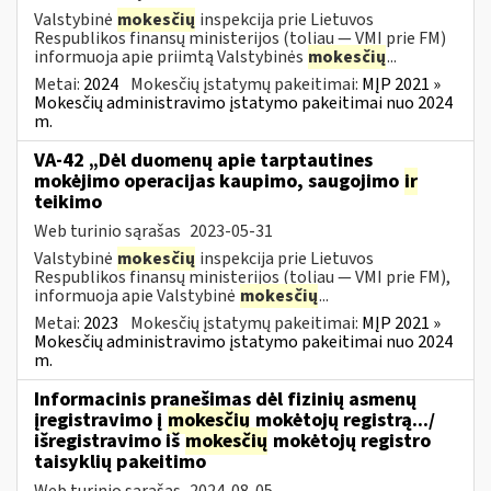
Valstybinė
mokesčių
inspekcija prie Lietuvos
Respublikos finansų ministerijos (toliau ― VMI prie FM)
informuoja apie priimtą Valstybinės
mokesčių
...
Metai:
2024
Mokesčių įstatymų pakeitimai:
MĮP 2021 »
Mokesčių administravimo įstatymo pakeitimai nuo 2024
m.
VA-42 „Dėl duomenų apie tarptautines
mokėjimo operacijas kaupimo, saugojimo
ir
teikimo
Web turinio sąrašas
2023-05-31
Valstybinė
mokesčių
inspekcija prie Lietuvos
Respublikos finansų ministerijos (toliau ― VMI prie FM),
informuoja apie Valstybinė
mokesčių
...
Metai:
2023
Mokesčių įstatymų pakeitimai:
MĮP 2021 »
Mokesčių administravimo įstatymo pakeitimai nuo 2024
m.
Informacinis pranešimas dėl fizinių asmenų
įregistravimo į
mokesčių
mokėtojų registrą.../
išregistravimo iš
mokesčių
mokėtojų registro
taisyklių pakeitimo
Web turinio sąrašas
2024-08-05