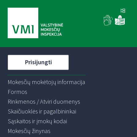
Prisijungti
Mokesčių mokėtojų informacija
Formos
Rinkmenos / Atviri duomenys
Skaičiuoklės ir pagalbininkai
Sąskaitos ir įmokų kodai
Mokesčių žinynas