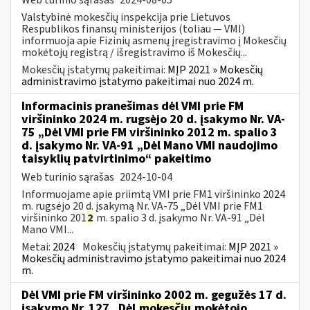
Valstybinė mokesčių inspekcija prie Lietuvos
Respublikos finansų ministerijos (toliau — VMI)
informuoja apie Fizinių asmenų įregistravimo į Mokesčių
mokėtojų registrą / išregistravimo iš Mokesčių...
Mokesčių įstatymų pakeitimai:
MĮP 2021 » Mokesčių
administravimo įstatymo pakeitimai nuo 2024 m.
Informacinis pranešimas dėl VMI prie FM
viršininko 2024 m. rugsėjo 20 d. įsakymo Nr. VA-
75 „Dėl VMI prie FM viršininko 2012 m. spalio 3
d. įsakymo Nr. VA-91 „Dėl Mano VMI naudojimo
taisyklių patvirtinimo“ pakeitimo
Web turinio sąrašas
2024-10-04
Informuojame apie priimtą VMI prie FM1 viršininko 2024
m. rugsėjo 20 d. įsakymą Nr. VA-75 „Dėl VMI prie FM1
viršininko 201
2
m. spalio 3 d. įsakymo Nr. VA-91 „Dėl
Mano VMI...
Metai:
2024
Mokesčių įstatymų pakeitimai:
MĮP 2021 »
Mokesčių administravimo įstatymo pakeitimai nuo 2024
m.
Dėl VMI prie FM viršininko 2002 m. gegužės 17 d.
įsakymo Nr. 127 „Dėl
mokesčių
mokėtojo