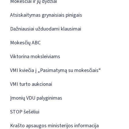
Mokesčiai ir jų dydžiai
Atsiskaitymas grynaisiais pinigais
Dažniausiai užduodami klausimai
Mokesčių ABC
Viktorina moksleiviams
VMI kviečia į „Pasimatymą su mokesčiais“
VMI turto aukcionai
Įmonių VDU palyginimas
STOP šešėliui
Krašto apsaugos ministerijos informacija