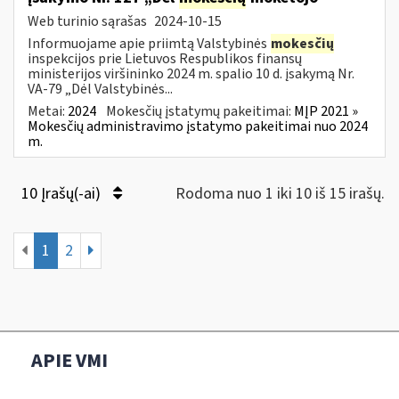
Web turinio sąrašas
2024-10-15
Informuojame apie priimtą Valstybinės
mokesčių
inspekcijos prie Lietuvos Respublikos finansų
ministerijos viršininko 2024 m. spalio 10 d. įsakymą Nr.
VA-79 „Dėl Valstybinės...
Metai:
2024
Mokesčių įstatymų pakeitimai:
MĮP 2021 »
Mokesčių administravimo įstatymo pakeitimai nuo 2024
m.
10 Įrašų(-ai)
Rodoma nuo 1 iki 10 iš 15 irašų.
1
2
APIE VMI