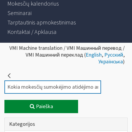
Mokesčių kalendorius
Seminarai
Tarptautinis apmokestinimas
Kontaktai / Apklausa
VMI Machine translation / VMI Машинный перевод /
VMI Машинний переклад (
English
,
Русский
,
Українська
)
Paieška
Kategorijos