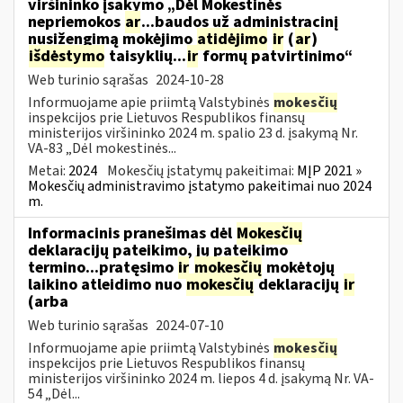
viršininko įsakymo „Dėl Mokestinės
nepriemokos
ar
...baudos už administracinį
nusižengimą mokėjimo
atidėjimo
ir
(
ar
)
išdėstymo
taisyklių...
ir
formų patvirtinimo“
Web turinio sąrašas
2024-10-28
Informuojame apie priimtą Valstybinės
mokesčių
inspekcijos prie Lietuvos Respublikos finansų
ministerijos viršininko 2024 m. spalio 23 d. įsakymą Nr.
VA-83 „Dėl mokestinės...
Metai:
2024
Mokesčių įstatymų pakeitimai:
MĮP 2021 »
Mokesčių administravimo įstatymo pakeitimai nuo 2024
m.
Informacinis pranešimas dėl
Mokesčių
deklaracijų pateikimo, jų pateikimo
termino...pratęsimo
ir
mokesčių
mokėtojų
laikino atleidimo nuo
mokesčių
deklaracijų
ir
(arba
Web turinio sąrašas
2024-07-10
Informuojame apie priimtą Valstybinės
mokesčių
inspekcijos prie Lietuvos Respublikos finansų
ministerijos viršininko 2024 m. liepos 4 d. įsakymą Nr. VA-
54 „Dėl...