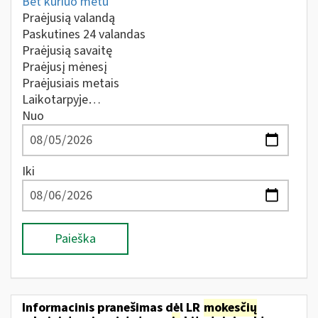
Bet kuriuo metu
Praėjusią valandą
Paskutines 24 valandas
Praėjusią savaitę
Praėjusį mėnesį
Praėjusiais metais
Laikotarpyje…
Nuo
Iki
Paieška
Informacinis pranešimas dėl LR
mokesčių