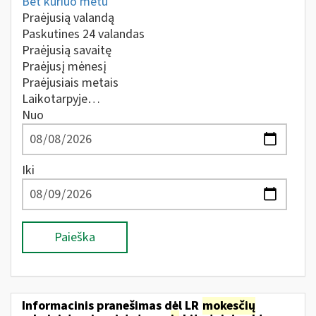
Bet kuriuo metu
Praėjusią valandą
Paskutines 24 valandas
Praėjusią savaitę
Praėjusį mėnesį
Praėjusiais metais
Laikotarpyje…
Nuo
Iki
Paieška
Informacinis pranešimas dėl LR
mokesčių