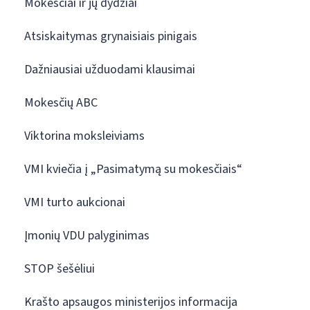
Mokesčiai ir jų dydžiai
Atsiskaitymas grynaisiais pinigais
Dažniausiai užduodami klausimai
Mokesčių ABC
Viktorina moksleiviams
VMI kviečia į „Pasimatymą su mokesčiais“
VMI turto aukcionai
Įmonių VDU palyginimas
STOP šešėliui
Krašto apsaugos ministerijos informacija