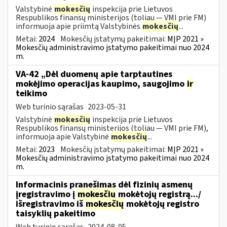
Valstybinė
mokesčių
inspekcija prie Lietuvos
Respublikos finansų ministerijos (toliau ― VMI prie FM)
informuoja apie priimtą Valstybinės
mokesčių
...
Metai:
2024
Mokesčių įstatymų pakeitimai:
MĮP 2021 »
Mokesčių administravimo įstatymo pakeitimai nuo 2024
m.
VA-42 „Dėl duomenų apie tarptautines
mokėjimo operacijas kaupimo, saugojimo
ir
teikimo
Web turinio sąrašas
2023-05-31
Valstybinė
mokesčių
inspekcija prie Lietuvos
Respublikos finansų ministerijos (toliau ― VMI prie FM),
informuoja apie Valstybinė
mokesčių
...
Metai:
2023
Mokesčių įstatymų pakeitimai:
MĮP 2021 »
Mokesčių administravimo įstatymo pakeitimai nuo 2024
m.
Informacinis pranešimas dėl fizinių asmenų
įregistravimo į
mokesčių
mokėtojų registrą.../
išregistravimo iš
mokesčių
mokėtojų registro
taisyklių pakeitimo
Web turinio sąrašas
2024-08-05