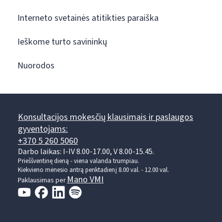
Interneto svetainės atitikties paraiška
Ieškome turto savininkų
Nuorodos
Konsultacijos mokesčių klausimais ir paslaugos
gyventojams:
+370 5 260 5060
Darbo laikas: I-IV 8.00-17.00, V 8.00-15.45.
Prieššventinę dieną - viena valanda trumpiau.
Kiekvieno mėnesio antrą penktadienį 8.00 val. - 12.00 val.
Mano VMI
Paklausimas per