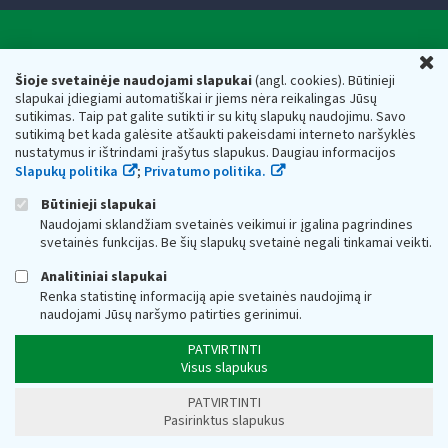
Valstybinė mokesčių inspekcija prie Lietuvos
U
Respublikos finansų ministerijos
Šioje svetainėje naudojami slapukai
(angl. cookies). Būtinieji
slapukai įdiegiami automatiškai ir jiems nėra reikalingas Jūsų
Biudžetinė įstaiga. Juridinio asmens kodas — 188659752,
sutikimas. Taip pat galite sutikti ir su kitų slapukų naudojimu. Savo
adresas: Vasario 16-osios g. 14, 01107 Vilnius, Lietuva, el.paštas:
sutikimą bet kada galėsite atšaukti pakeisdami interneto naršyklės
vmi@vmi.lt
, E. pristatymo dėžutės adresas 188659752
nustatymus ir ištrindami įrašytus slapukus. Daugiau informacijos
Duomenys apie Valstybinę mokesčių inspekciją prie Lietuvos
Slapukų politika
;
Privatumo politika.
Respublikos finansų ministerijos kaupiami ir saugomi Juridinių
asmenų registre
Būtinieji slapukai
Naudojami sklandžiam svetainės veikimui ir įgalina pagrindines
svetainės funkcijas. Be šių slapukų svetainė negali tinkamai veikti.
Analitiniai slapukai
Renka statistinę informaciją apie svetainės naudojimą ir
naudojami Jūsų naršymo patirties gerinimui.
PATVIRTINTI
Visus slapukus
PATVIRTINTI
Pasirinktus slapukus