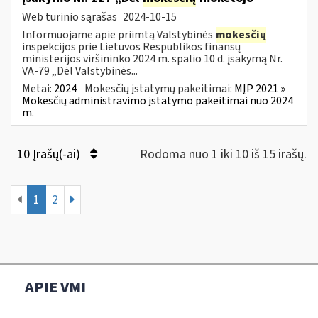
Web turinio sąrašas
2024-10-15
Informuojame apie priimtą Valstybinės
mokesčių
inspekcijos prie Lietuvos Respublikos finansų
ministerijos viršininko 2024 m. spalio 10 d. įsakymą Nr.
VA-79 „Dėl Valstybinės...
Metai:
2024
Mokesčių įstatymų pakeitimai:
MĮP 2021 »
Mokesčių administravimo įstatymo pakeitimai nuo 2024
m.
10 Įrašų(-ai)
Rodoma nuo 1 iki 10 iš 15 irašų.
1
2
APIE VMI