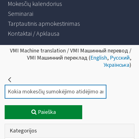
Mokesčių kalendorius
Seminarai
Tarptautinis apmokestinimas
Kontaktai / Apklausa
VMI Machine translation / VMI Машинный перевод /
VMI Машинний переклад (
English
,
Русский
,
Українська
)
Paieška
Kategorijos