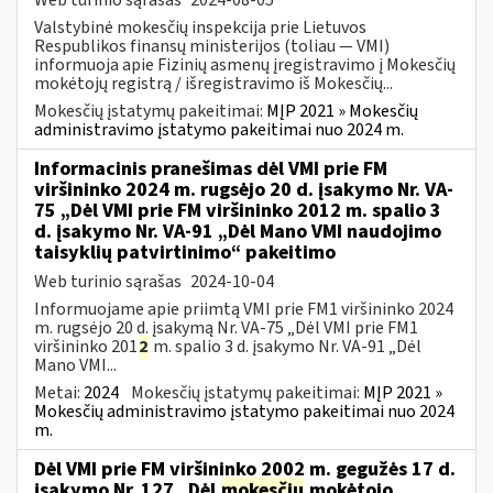
Valstybinė mokesčių inspekcija prie Lietuvos
Respublikos finansų ministerijos (toliau — VMI)
informuoja apie Fizinių asmenų įregistravimo į Mokesčių
mokėtojų registrą / išregistravimo iš Mokesčių...
Mokesčių įstatymų pakeitimai:
MĮP 2021 » Mokesčių
administravimo įstatymo pakeitimai nuo 2024 m.
Informacinis pranešimas dėl VMI prie FM
viršininko 2024 m. rugsėjo 20 d. įsakymo Nr. VA-
75 „Dėl VMI prie FM viršininko 2012 m. spalio 3
d. įsakymo Nr. VA-91 „Dėl Mano VMI naudojimo
taisyklių patvirtinimo“ pakeitimo
Web turinio sąrašas
2024-10-04
Informuojame apie priimtą VMI prie FM1 viršininko 2024
m. rugsėjo 20 d. įsakymą Nr. VA-75 „Dėl VMI prie FM1
viršininko 201
2
m. spalio 3 d. įsakymo Nr. VA-91 „Dėl
Mano VMI...
Metai:
2024
Mokesčių įstatymų pakeitimai:
MĮP 2021 »
Mokesčių administravimo įstatymo pakeitimai nuo 2024
m.
Dėl VMI prie FM viršininko 2002 m. gegužės 17 d.
įsakymo Nr. 127 „Dėl
mokesčių
mokėtojo