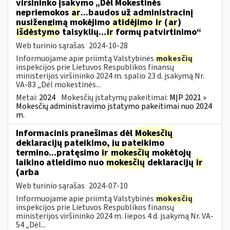
viršininko įsakymo „Dėl Mokestinės
nepriemokos
ar
...baudos už administracinį
nusižengimą mokėjimo
atidėjimo
ir
(
ar
)
išdėstymo
taisyklių...
ir
formų patvirtinimo“
Web turinio sąrašas
2024-10-28
Informuojame apie priimtą Valstybinės
mokesčių
inspekcijos prie Lietuvos Respublikos finansų
ministerijos viršininko 2024 m. spalio 23 d. įsakymą Nr.
VA-83 „Dėl mokestinės...
Metai:
2024
Mokesčių įstatymų pakeitimai:
MĮP 2021 »
Mokesčių administravimo įstatymo pakeitimai nuo 2024
m.
Informacinis pranešimas dėl
Mokesčių
deklaracijų pateikimo, jų pateikimo
termino...pratęsimo
ir
mokesčių
mokėtojų
laikino atleidimo nuo
mokesčių
deklaracijų
ir
(arba
Web turinio sąrašas
2024-07-10
Informuojame apie priimtą Valstybinės
mokesčių
inspekcijos prie Lietuvos Respublikos finansų
ministerijos viršininko 2024 m. liepos 4 d. įsakymą Nr. VA-
54 „Dėl...