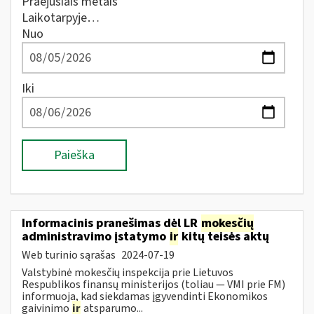
Praėjusiais metais
Laikotarpyje…
Nuo
Iki
Paieška
Informacinis pranešimas dėl LR
mokesčių
administravimo įstatymo
ir
kitų teisės aktų
Web turinio sąrašas
2024-07-19
Valstybinė mokesčių inspekcija prie Lietuvos
Respublikos finansų ministerijos (toliau — VMI prie FM)
informuoja, kad siekdamas įgyvendinti Ekonomikos
gaivinimo
ir
atsparumo...