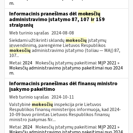
m.
Informacinis pranešimas dėl
mokesčių
administravimo įstatymo 87, 107
ir
159
straipsnių
Web turinio sąrašas
2024-08-08
Siekdami užtikrinti sklandų
mokesčių
įstatymų
įgyvendinimą, parengėme Lietuvos Respublikos
mokesčių
administravimo įstatymo (toliau — MAĮ) 87,
107...
Metai:
2024
Mokesčių įstatymų pakeitimai:
MĮP 2021 »
Mokesčių administravimo įstatymo pakeitimai nuo 2024
m.
Informacinis pranešimas dėl finansų ministro
įsakymo pakeitimo
Web turinio sąrašas
2024-10-11
Valstybinė
mokesčių
inspekcija prie Lietuvos
Respublikos finansų ministerijos informuoja, kad 2024-
10-09 buvo priimtas Lietuvos Respublikos finansų
ministro įsakymas Nr....
Metai:
2024
Mokesčių įstatymų pakeitimai:
MĮP 2021 »
Mokesčių administravimo įstatymo pakeitimai nuo 2024