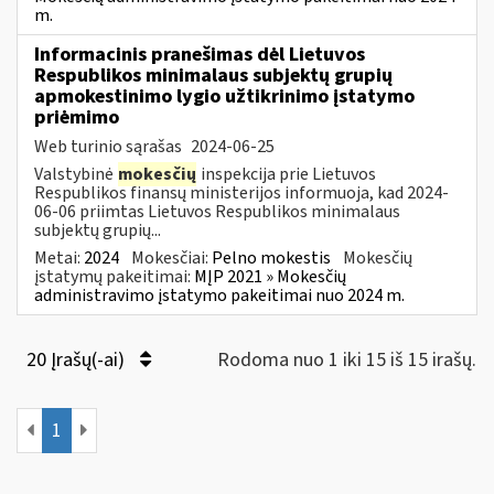
m.
Informacinis pranešimas dėl Lietuvos
Respublikos minimalaus subjektų grupių
apmokestinimo lygio užtikrinimo įstatymo
priėmimo
Web turinio sąrašas
2024-06-25
Valstybinė
mokesčių
inspekcija prie Lietuvos
Respublikos finansų ministerijos informuoja, kad 2024-
06-06 priimtas Lietuvos Respublikos minimalaus
subjektų grupių...
Metai:
2024
Mokesčiai:
Pelno mokestis
Mokesčių
įstatymų pakeitimai:
MĮP 2021 » Mokesčių
administravimo įstatymo pakeitimai nuo 2024 m.
20 Įrašų(-ai)
Rodoma nuo 1 iki 15 iš 15 irašų.
1