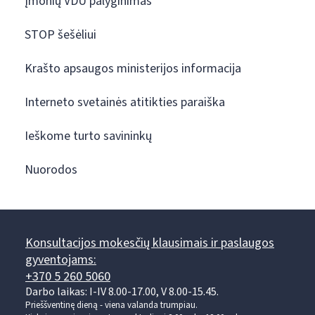
Įmonių VDU palyginimas
STOP šešėliui
Krašto apsaugos ministerijos informacija
Interneto svetainės atitikties paraiška
Ieškome turto savininkų
Nuorodos
Konsultacijos mokesčių klausimais ir paslaugos
gyventojams:
+370 5 260 5060
Darbo laikas: I-IV 8.00-17.00, V 8.00-15.45.
Prieššventinę dieną - viena valanda trumpiau.