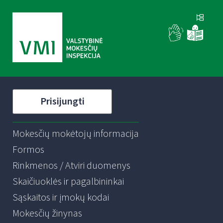
Prisijungti
Mokesčių mokėtojų informacija
Formos
Rinkmenos / Atviri duomenys
Skaičiuoklės ir pagalbininkai
Sąskaitos ir įmokų kodai
Mokesčių žinynas