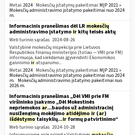
Metai:
2024
Mokesčių įstatymų pakeitimai:
MĮP 2021 »
Mokesčių administravimo įstatymo pakeitimai nuo 2024
m.
Informacinis pranešimas dėl LR
mokesčių
administravimo įstatymo
ir
kitų teisės aktų
Web turinio sąrašas
2024-08-26
Valstybinė mokesčių inspekcija prie Lietuvos
Respublikos finansų ministerijos (toliau — VMI prie FM)
informuoja, kad siekdamas įgyvendinti Ekonomikos
gaivinimo
ir
atsparumo...
Metai:
2024
Mokesčių įstatymų pakeitimai:
MĮP 2021 »
Mokesčių administravimo įstatymo pakeitimai nuo 2024
m.
Mokesčių administravimo įstatymo pakeitimai nuo
2026 m.
Informacinis pranešimas „Dėl VMI prie FM
viršininko įsakymo „Dėl Mokestinės
nepriemokos
ar
...baudos už administracinį
nusižengimą mokėjimo
atidėjimo
ir
(
ar
)
išdėstymo
taisyklių...
ir
formų patvirtinimo“
Web turinio sąrašas
2024-10-28
Informuojame apie priimtą Valstybinės
mokesčių