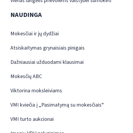
Vienas langelis prievolėms valstybei sumokėti
NAUDINGA
Mokesčiai ir jų dydžiai
Atsiskaitymas grynaisiais pinigais
Dažniausiai užduodami klausimai
Mokesčių ABC
Viktorina moksleiviams
VMI kviečia į „Pasimatymą su mokesčiais“
VMI turto aukcionai