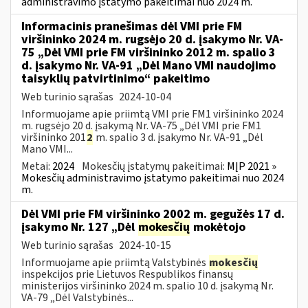
administravimo įstatymo pakeitimai nuo 2024 m.
Informacinis pranešimas dėl VMI prie FM
viršininko 2024 m. rugsėjo 20 d. įsakymo Nr. VA-
75 „Dėl VMI prie FM viršininko 2012 m. spalio 3
d. įsakymo Nr. VA-91 „Dėl Mano VMI naudojimo
taisyklių patvirtinimo“ pakeitimo
Web turinio sąrašas
2024-10-04
Informuojame apie priimtą VMI prie FM1 viršininko 2024
m. rugsėjo 20 d. įsakymą Nr. VA-75 „Dėl VMI prie FM1
viršininko 201
2
m. spalio 3 d. įsakymo Nr. VA-91 „Dėl
Mano VMI...
Metai:
2024
Mokesčių įstatymų pakeitimai:
MĮP 2021 »
Mokesčių administravimo įstatymo pakeitimai nuo 2024
m.
Dėl VMI prie FM viršininko 2002 m. gegužės 17 d.
įsakymo Nr. 127 „Dėl
mokesčių
mokėtojo
Web turinio sąrašas
2024-10-15
Informuojame apie priimtą Valstybinės
mokesčių
inspekcijos prie Lietuvos Respublikos finansų
ministerijos viršininko 2024 m. spalio 10 d. įsakymą Nr.
VA-79 „Dėl Valstybinės...