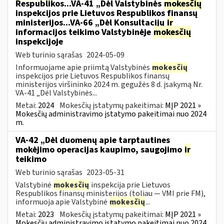
Respublikos...VA-41 „Dėl Valstybinės
mokesčių
inspekcijos prie Lietuvos Respublikos finansų
ministerijos...VA-66 „Dėl Konsultacijų
ir
informacijos teikimo Valstybinėje
mokesčių
inspekcijoje
Web turinio sąrašas
2024-05-09
Informuojame apie priimtą Valstybinės
mokesčių
inspekcijos prie Lietuvos Respublikos finansų
ministerijos viršininko 2024 m. gegužės 8 d. įsakymą Nr.
VA-41 „Dėl Valstybinės...
Metai:
2024
Mokesčių įstatymų pakeitimai:
MĮP 2021 »
Mokesčių administravimo įstatymo pakeitimai nuo 2024
m.
VA-42 „Dėl duomenų apie tarptautines
mokėjimo operacijas kaupimo, saugojimo
ir
teikimo
Web turinio sąrašas
2023-05-31
Valstybinė
mokesčių
inspekcija prie Lietuvos
Respublikos finansų ministerijos (toliau ― VMI prie FM),
informuoja apie Valstybinė
mokesčių
...
Metai:
2023
Mokesčių įstatymų pakeitimai:
MĮP 2021 »
Mokesčių administravimo įstatymo pakeitimai nuo 2024