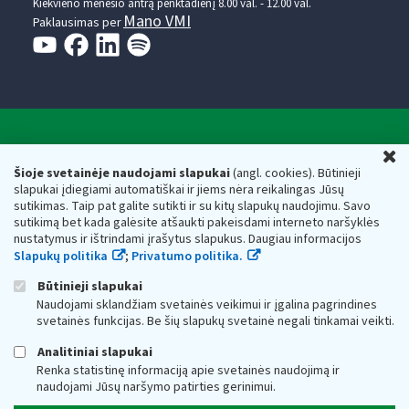
Kiekvieno mėnesio antrą penktadienį 8.00 val. - 12.00 val.
Mano VMI
Paklausimas per
Valstybinė mokesčių inspekcija prie Lietuvos
U
Respublikos finansų ministerijos
Šioje svetainėje naudojami slapukai
(angl. cookies). Būtinieji
slapukai įdiegiami automatiškai ir jiems nėra reikalingas Jūsų
Biudžetinė įstaiga. Juridinio asmens kodas — 188659752,
sutikimas. Taip pat galite sutikti ir su kitų slapukų naudojimu. Savo
adresas: Vasario 16-osios g. 14, 01107 Vilnius, Lietuva, el.paštas:
sutikimą bet kada galėsite atšaukti pakeisdami interneto naršyklės
vmi@vmi.lt
, E. pristatymo dėžutės adresas 188659752
nustatymus ir ištrindami įrašytus slapukus. Daugiau informacijos
Duomenys apie Valstybinę mokesčių inspekciją prie Lietuvos
Slapukų politika
;
Privatumo politika.
Respublikos finansų ministerijos kaupiami ir saugomi Juridinių
asmenų registre
Būtinieji slapukai
Naudojami sklandžiam svetainės veikimui ir įgalina pagrindines
svetainės funkcijas. Be šių slapukų svetainė negali tinkamai veikti.
Analitiniai slapukai
Renka statistinę informaciją apie svetainės naudojimą ir
naudojami Jūsų naršymo patirties gerinimui.