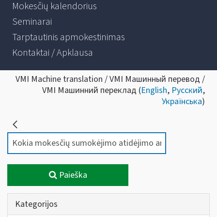
Mokesčių kalendorius
Seminarai
Tarptautinis apmokestinimas
Kontaktai / Apklausa
VMI Machine translation / VMI Машинный перевод /
VMI Машинний переклад (
English
,
Русский
,
Українська
)
Paieška
Kategorijos