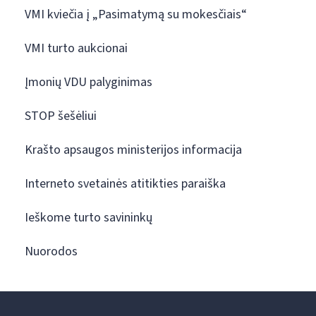
VMI kviečia į „Pasimatymą su mokesčiais“
VMI turto aukcionai
Įmonių VDU palyginimas
STOP šešėliui
Krašto apsaugos ministerijos informacija
Interneto svetainės atitikties paraiška
Ieškome turto savininkų
Nuorodos