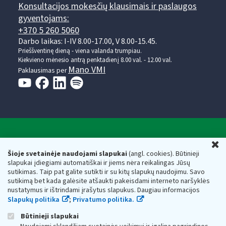
Konsultacijos mokesčių klausimais ir paslaugos
gyventojams:
+370 5 260 5060
Darbo laikas: I-IV 8.00-17.00, V 8.00-15.45.
Prieššventinę dieną - viena valanda trumpiau.
Kiekvieno mėnesio antrą penktadienį 8.00 val. - 12.00 val.
Mano VMI
Paklausimas per
Valstybinė mokesčių inspekcija prie Lietuvos
U
Respublikos finansų ministerijos
Šioje svetainėje naudojami slapukai
(angl. cookies). Būtinieji
slapukai įdiegiami automatiškai ir jiems nėra reikalingas Jūsų
Biudžetinė įstaiga. Juridinio asmens kodas — 188659752,
sutikimas. Taip pat galite sutikti ir su kitų slapukų naudojimu. Savo
adresas: Vasario 16-osios g. 14, 01107 Vilnius, Lietuva, el.paštas:
sutikimą bet kada galėsite atšaukti pakeisdami interneto naršyklės
vmi@vmi.lt
, E. pristatymo dėžutės adresas 188659752
nustatymus ir ištrindami įrašytus slapukus. Daugiau informacijos
Duomenys apie Valstybinę mokesčių inspekciją prie Lietuvos
Slapukų politika
;
Privatumo politika.
Respublikos finansų ministerijos kaupiami ir saugomi Juridinių
asmenų registre
Būtinieji slapukai