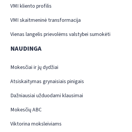
VMI kliento profilis
VMI skaitmeninė transformacija
Vienas langelis prievolėms valstybei sumokėti
NAUDINGA
Mokesčiai ir jų dydžiai
Atsiskaitymas grynaisiais pinigais
Dažniausiai užduodami klausimai
Mokesčių ABC
Viktorina moksleiviams