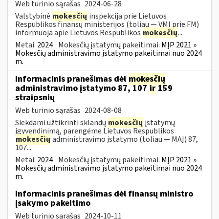
Web turinio sąrašas
2024-06-28
Valstybinė
mokesčių
inspekcija prie Lietuvos
Respublikos finansų ministerijos (toliau — VMI prie FM)
informuoja apie Lietuvos Respublikos
mokesčių
...
Metai:
2024
Mokesčių įstatymų pakeitimai:
MĮP 2021 »
Mokesčių administravimo įstatymo pakeitimai nuo 2024
m.
Informacinis pranešimas dėl
mokesčių
administravimo įstatymo 87, 107
ir
159
straipsnių
Web turinio sąrašas
2024-08-08
Siekdami užtikrinti sklandų
mokesčių
įstatymų
įgyvendinimą, parengėme Lietuvos Respublikos
mokesčių
administravimo įstatymo (toliau — MAĮ) 87,
107...
Metai:
2024
Mokesčių įstatymų pakeitimai:
MĮP 2021 »
Mokesčių administravimo įstatymo pakeitimai nuo 2024
m.
Informacinis pranešimas dėl finansų ministro
įsakymo pakeitimo
Web turinio sąrašas
2024-10-11