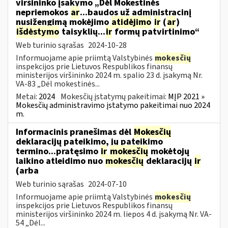
viršininko įsakymo „Dėl Mokestinės
nepriemokos
ar
...baudos už administracinį
nusižengimą mokėjimo
atidėjimo
ir
(
ar
)
išdėstymo
taisyklių...
ir
formų patvirtinimo“
Web turinio sąrašas
2024-10-28
Informuojame apie priimtą Valstybinės
mokesčių
inspekcijos prie Lietuvos Respublikos finansų
ministerijos viršininko 2024 m. spalio 23 d. įsakymą Nr.
VA-83 „Dėl mokestinės...
Metai:
2024
Mokesčių įstatymų pakeitimai:
MĮP 2021 »
Mokesčių administravimo įstatymo pakeitimai nuo 2024
m.
Informacinis pranešimas dėl
Mokesčių
deklaracijų pateikimo, jų pateikimo
termino...pratęsimo
ir
mokesčių
mokėtojų
laikino atleidimo nuo
mokesčių
deklaracijų
ir
(arba
Web turinio sąrašas
2024-07-10
Informuojame apie priimtą Valstybinės
mokesčių
inspekcijos prie Lietuvos Respublikos finansų
ministerijos viršininko 2024 m. liepos 4 d. įsakymą Nr. VA-
54 „Dėl...