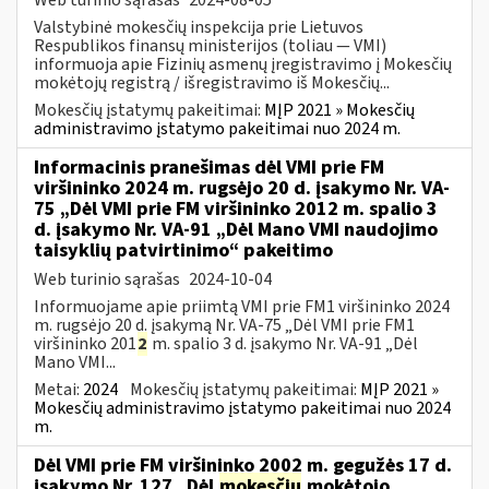
Valstybinė mokesčių inspekcija prie Lietuvos
Respublikos finansų ministerijos (toliau — VMI)
informuoja apie Fizinių asmenų įregistravimo į Mokesčių
mokėtojų registrą / išregistravimo iš Mokesčių...
Mokesčių įstatymų pakeitimai:
MĮP 2021 » Mokesčių
administravimo įstatymo pakeitimai nuo 2024 m.
Informacinis pranešimas dėl VMI prie FM
viršininko 2024 m. rugsėjo 20 d. įsakymo Nr. VA-
75 „Dėl VMI prie FM viršininko 2012 m. spalio 3
d. įsakymo Nr. VA-91 „Dėl Mano VMI naudojimo
taisyklių patvirtinimo“ pakeitimo
Web turinio sąrašas
2024-10-04
Informuojame apie priimtą VMI prie FM1 viršininko 2024
m. rugsėjo 20 d. įsakymą Nr. VA-75 „Dėl VMI prie FM1
viršininko 201
2
m. spalio 3 d. įsakymo Nr. VA-91 „Dėl
Mano VMI...
Metai:
2024
Mokesčių įstatymų pakeitimai:
MĮP 2021 »
Mokesčių administravimo įstatymo pakeitimai nuo 2024
m.
Dėl VMI prie FM viršininko 2002 m. gegužės 17 d.
įsakymo Nr. 127 „Dėl
mokesčių
mokėtojo