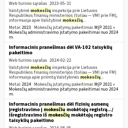
Web turinio sąrašas
2023-05-31
Valstybinė
mokesčių
inspekcija prie Lietuvos
Respublikos finansų ministerijos (toliau ― VMI prie FM),
informuoja apie Valstybinė
mokesčių
...
Metai:
2023
Mokesčių įstatymų pakeitimai:
MĮP 2021 »
Mokesčių administravimo įstatymo pakeitimai nuo 2024
m.
Informacinis pranešimas dėl VA-102 taisyklių
pakeitimo
Web turinio sąrašas
2024-02-22
Valstybinė
mokesčių
inspekcija prie Lietuvos
Respublikos finansų ministerijos (toliau ― VMI prie FM)
informuoja apie priimtą Valstybinės
mokesčių
...
Metai:
2024
Mokesčių įstatymų pakeitimai:
MĮP 2021 »
Mokesčių administravimo įstatymo pakeitimai nuo 2024
m.
Informacinis pranešimas dėl fizinių asmenų
įregistravimo į
mokesčių
mokėtojų registrą.../
išregistravimo iš
mokesčių
mokėtojų registro
taisyklių pakeitimo
Web turinio sąrašas
2024-08-05