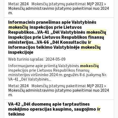
Metai:
2024
Mokesčių įstatymų pakeitimai:
MĮP 2021 »
Mokesčių administravimo įstatymo pakeitimai nuo 2024
m.
Informacinis pranešimas apie Valstybinės
mokesčių
inspekcijos prie Lietuvos
Respublikos...VA-41 „Dėl Valstybinės
mokesčių
inspekcijos prie Lietuvos Respublikos finansų
ministerijos...VA-66 „Dėl Konsultacijų
ir
informacijos teikimo Valstybinėje
mokesčių
inspekcijoje
Web turinio sąrašas
2024-05-09
Informuojame apie priimtą Valstybinės
mokesčių
inspekcijos prie Lietuvos Respublikos finansų
ministerijos viršininko 2024 m. gegužės 8 d. įsakymą Nr.
VA-41 „Dėl Valstybinės...
Metai:
2024
Mokesčių įstatymų pakeitimai:
MĮP 2021 »
Mokesčių administravimo įstatymo pakeitimai nuo 2024
m.
VA-42 „Dėl duomenų apie tarptautines
mokėjimo operacijas kaupimo, saugojimo
ir
teikimo