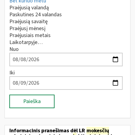
Bet kuriuo metu
Praėjusią valandą
Paskutines 24 valandas
Praėjusią savaitę
Praėjusį mėnesį
Praėjusiais metais
Laikotarpyje…
Nuo
Iki
Paieška
Informacinis pranešimas dėl LR
mokesčių