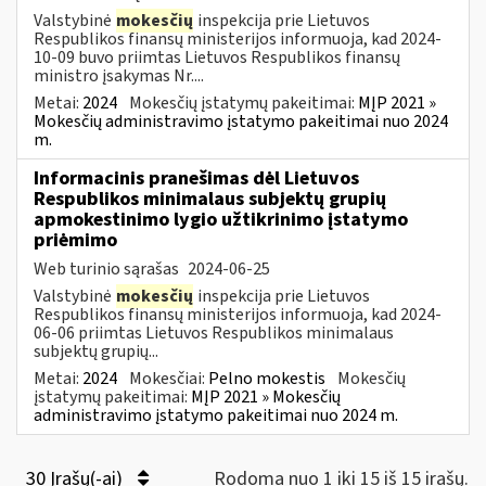
Valstybinė
mokesčių
inspekcija prie Lietuvos
Respublikos finansų ministerijos informuoja, kad 2024-
10-09 buvo priimtas Lietuvos Respublikos finansų
ministro įsakymas Nr....
Metai:
2024
Mokesčių įstatymų pakeitimai:
MĮP 2021 »
Mokesčių administravimo įstatymo pakeitimai nuo 2024
m.
Informacinis pranešimas dėl Lietuvos
Respublikos minimalaus subjektų grupių
apmokestinimo lygio užtikrinimo įstatymo
priėmimo
Web turinio sąrašas
2024-06-25
Valstybinė
mokesčių
inspekcija prie Lietuvos
Respublikos finansų ministerijos informuoja, kad 2024-
06-06 priimtas Lietuvos Respublikos minimalaus
subjektų grupių...
Metai:
2024
Mokesčiai:
Pelno mokestis
Mokesčių
įstatymų pakeitimai:
MĮP 2021 » Mokesčių
administravimo įstatymo pakeitimai nuo 2024 m.
30 Įrašų(-ai)
Rodoma nuo 1 iki 15 iš 15 irašų.