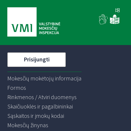
Prisijungti
Mokesčių mokėtojų informacija
Formos
Rinkmenos / Atviri duomenys
Skaičiuoklės ir pagalbininkai
Sąskaitos ir įmokų kodai
Mokesčių žinynas