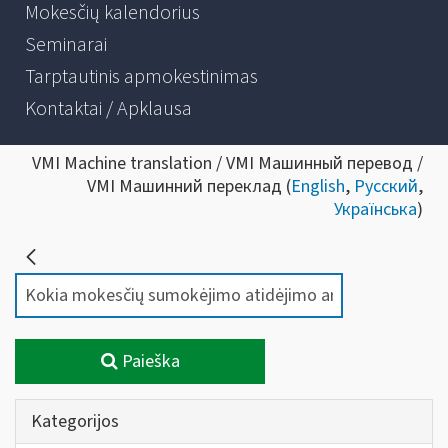
Mokesčių kalendorius
Seminarai
Tarptautinis apmokestinimas
Kontaktai / Apklausa
VMI Machine translation / VMI Машинный перевод /
VMI Машинний переклад (
English
,
Русский
,
Українська
)
Paieška
Kategorijos