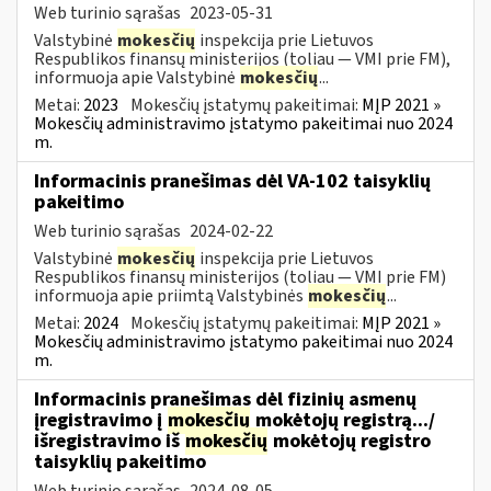
Web turinio sąrašas
2023-05-31
Valstybinė
mokesčių
inspekcija prie Lietuvos
Respublikos finansų ministerijos (toliau ― VMI prie FM),
informuoja apie Valstybinė
mokesčių
...
Metai:
2023
Mokesčių įstatymų pakeitimai:
MĮP 2021 »
Mokesčių administravimo įstatymo pakeitimai nuo 2024
m.
Informacinis pranešimas dėl VA-102 taisyklių
pakeitimo
Web turinio sąrašas
2024-02-22
Valstybinė
mokesčių
inspekcija prie Lietuvos
Respublikos finansų ministerijos (toliau ― VMI prie FM)
informuoja apie priimtą Valstybinės
mokesčių
...
Metai:
2024
Mokesčių įstatymų pakeitimai:
MĮP 2021 »
Mokesčių administravimo įstatymo pakeitimai nuo 2024
m.
Informacinis pranešimas dėl fizinių asmenų
įregistravimo į
mokesčių
mokėtojų registrą.../
išregistravimo iš
mokesčių
mokėtojų registro
taisyklių pakeitimo
Web turinio sąrašas
2024-08-05