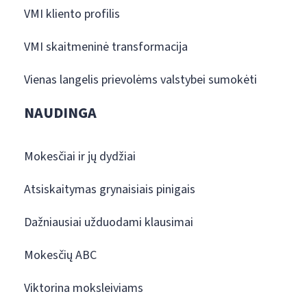
VMI kliento profilis
VMI skaitmeninė transformacija
Vienas langelis prievolėms valstybei sumokėti
NAUDINGA
Mokesčiai ir jų dydžiai
Atsiskaitymas grynaisiais pinigais
Dažniausiai užduodami klausimai
Mokesčių ABC
Viktorina moksleiviams