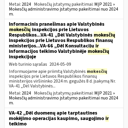
Metai:
2024
Mokesčių įstatymų pakeitimai:
MĮP 2021 »
Mokesčių administravimo įstatymo pakeitimai nuo 2024
m.
Informacinis pranešimas apie Valstybinės
mokesčių
inspekcijos prie Lietuvos
Respublikos...VA-41 „Dėl Valstybinės
mokesčių
inspekcijos prie Lietuvos Respublikos finansų
ministerijos...VA-66 „Dėl Konsultacijų
ir
informacijos teikimo Valstybinėje
mokesčių
inspekcijoje
Web turinio sąrašas
2024-05-09
Informuojame apie priimtą Valstybinės
mokesčių
inspekcijos prie Lietuvos Respublikos finansų
ministerijos viršininko 2024 m. gegužės 8 d. įsakymą Nr.
VA-41 „Dėl Valstybinės...
Metai:
2024
Mokesčių įstatymų pakeitimai:
MĮP 2021 »
Mokesčių administravimo įstatymo pakeitimai nuo 2024
m.
VA-42 „Dėl duomenų apie tarptautines
mokėjimo operacijas kaupimo, saugojimo
ir
teikimo