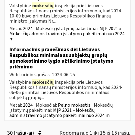
Valstybinė
mokesčių
inspekcija prie Lietuvos
Respublikos finansų ministerijos informuoja, kad 2024-
10-09 buvo priimtas Lietuvos Respublikos finansų
ministro įsakymas Nr....
Metai:
2024
Mokesčių įstatymų pakeitimai:
MĮP 2021 »
Mokesčių administravimo įstatymo pakeitimai nuo 2024
m.
Informacinis pranešimas dėl Lietuvos
Respublikos minimalaus subjektų grupių
apmokestinimo lygio užtikrinimo įstatymo
priėmimo
Web turinio sąrašas
2024-06-25
Valstybinė
mokesčių
inspekcija prie Lietuvos
Respublikos finansų ministerijos informuoja, kad 2024-
06-06 priimtas Lietuvos Respublikos minimalaus
subjektų grupių...
Metai:
2024
Mokesčiai:
Pelno mokestis
Mokesčių
įstatymų pakeitimai:
MĮP 2021 » Mokesčių
administravimo įstatymo pakeitimai nuo 2024 m.
30 Įrašų(-ai)
Rodoma nuo 1 iki 15 iš 15 irašų.