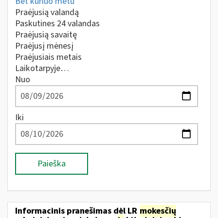
Bet kuriuo metu
Praėjusią valandą
Paskutines 24 valandas
Praėjusią savaitę
Praėjusį mėnesį
Praėjusiais metais
Laikotarpyje…
Nuo
Iki
Paieška
Informacinis pranešimas dėl LR
mokesčių