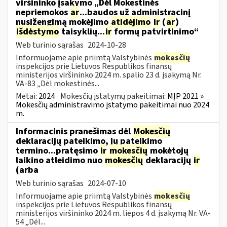
viršininko įsakymo „Dėl Mokestinės
nepriemokos
ar
...baudos už administracinį
nusižengimą mokėjimo
atidėjimo
ir
(
ar
)
išdėstymo
taisyklių...
ir
formų patvirtinimo“
Web turinio sąrašas
2024-10-28
Informuojame apie priimtą Valstybinės
mokesčių
inspekcijos prie Lietuvos Respublikos finansų
ministerijos viršininko 2024 m. spalio 23 d. įsakymą Nr.
VA-83 „Dėl mokestinės...
Metai:
2024
Mokesčių įstatymų pakeitimai:
MĮP 2021 »
Mokesčių administravimo įstatymo pakeitimai nuo 2024
m.
Informacinis pranešimas dėl
Mokesčių
deklaracijų pateikimo, jų pateikimo
termino...pratęsimo
ir
mokesčių
mokėtojų
laikino atleidimo nuo
mokesčių
deklaracijų
ir
(arba
Web turinio sąrašas
2024-07-10
Informuojame apie priimtą Valstybinės
mokesčių
inspekcijos prie Lietuvos Respublikos finansų
ministerijos viršininko 2024 m. liepos 4 d. įsakymą Nr. VA-
54 „Dėl...