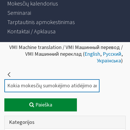
Mokesčių kalendorius
Seminarai
Tarptautinis apmokestinimas
Kontaktai / Apklausa
VMI Machine translation / VMI Машинный перевод /
VMI Машинний переклад (
English
,
Русский
,
Українська
)
Paieška
Kategorijos