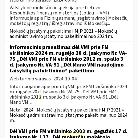
Valstybinė mokesčių inspekcija prie Lietuvos
Respublikos finansų ministerijos (toliau — VMI)
informuoja apie Fizinių asmenų įregistravimo į Mokesčių
mokėtojų registrą / išregistravimo iš Mokesčių...
Mokesčių įstatymų pakeitimai:
MĮP 2021 » Mokesčių
administravimo įstatymo pakeitimai nuo 2024 m.
Informacinis pranešimas dėl VMI prie FM
viršininko 2024 m. rugsėjo 20 d. įsakymo Nr. VA-
75 „Dėl VMI prie FM viršininko 2012 m. spalio 3
d. įsakymo Nr. VA-91 „Dėl Mano VMI naudojimo
taisyklių patvirtinimo“ pakeitimo
Web turinio sąrašas
2024-10-04
Informuojame apie priimtą VMI prie FM1 viršininko 2024
m. rugsėjo 20 d. įsakymą Nr. VA-75 „Dėl VMI prie FM1
viršininko 201
2
m. spalio 3 d. įsakymo Nr. VA-91 „Dėl
Mano VMI...
Metai:
2024
Mokesčių įstatymų pakeitimai:
MĮP 2021 »
Mokesčių administravimo įstatymo pakeitimai nuo 2024
m.
Dėl VMI prie FM viršininko 2002 m. gegužės 17 d.
įsakymo Nr. 127 „Dėl
mokesčių
mokėtojo