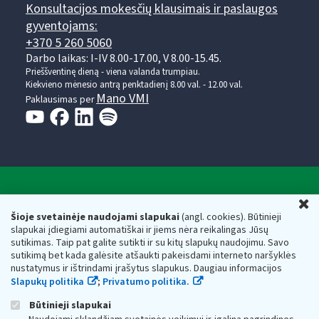
Konsultacijos mokesčių klausimais ir paslaugos
gyventojams:
+370 5 260 5060
Darbo laikas: I-IV 8.00-17.00, V 8.00-15.45.
Prieššventinę dieną - viena valanda trumpiau.
Kiekvieno mėnesio antrą penktadienį 8.00 val. - 12.00 val.
Mano VMI
Paklausimas per
Valstybinė mokesčių inspekcija prie Lietuvos
U
Respublikos finansų ministerijos
Šioje svetainėje naudojami slapukai
(angl. cookies). Būtinieji
slapukai įdiegiami automatiškai ir jiems nėra reikalingas Jūsų
Biudžetinė įstaiga. Juridinio asmens kodas — 188659752,
sutikimas. Taip pat galite sutikti ir su kitų slapukų naudojimu. Savo
adresas: Vasario 16-osios g. 14, 01107 Vilnius, Lietuva, el.paštas:
sutikimą bet kada galėsite atšaukti pakeisdami interneto naršyklės
vmi@vmi.lt
, E. pristatymo dėžutės adresas 188659752
nustatymus ir ištrindami įrašytus slapukus. Daugiau informacijos
Duomenys apie Valstybinę mokesčių inspekciją prie Lietuvos
Slapukų politika
;
Privatumo politika.
Respublikos finansų ministerijos kaupiami ir saugomi Juridinių
asmenų registre
Būtinieji slapukai