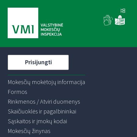
Prisijungti
Mokesčių mokėtojų informacija
Formos
Rinkmenos / Atviri duomenys
Skaičiuoklės ir pagalbininkai
Sąskaitos ir įmokų kodai
Mokesčių žinynas