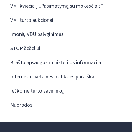
VMI kviečia į „Pasimatymą su mokesčiais“
VMI turto aukcionai
Įmonių VDU palyginimas
STOP šešėliui
Krašto apsaugos ministerijos informacija
Interneto svetainės atitikties paraiška
Ieškome turto savininkų
Nuorodos