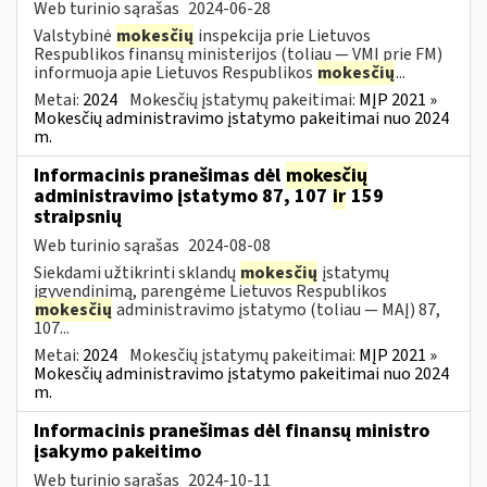
Web turinio sąrašas
2024-06-28
Valstybinė
mokesčių
inspekcija prie Lietuvos
Respublikos finansų ministerijos (toliau — VMI prie FM)
informuoja apie Lietuvos Respublikos
mokesčių
...
Metai:
2024
Mokesčių įstatymų pakeitimai:
MĮP 2021 »
Mokesčių administravimo įstatymo pakeitimai nuo 2024
m.
Informacinis pranešimas dėl
mokesčių
administravimo įstatymo 87, 107
ir
159
straipsnių
Web turinio sąrašas
2024-08-08
Siekdami užtikrinti sklandų
mokesčių
įstatymų
įgyvendinimą, parengėme Lietuvos Respublikos
mokesčių
administravimo įstatymo (toliau — MAĮ) 87,
107...
Metai:
2024
Mokesčių įstatymų pakeitimai:
MĮP 2021 »
Mokesčių administravimo įstatymo pakeitimai nuo 2024
m.
Informacinis pranešimas dėl finansų ministro
įsakymo pakeitimo
Web turinio sąrašas
2024-10-11