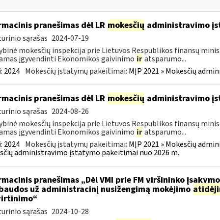
rmacinis pranešimas dėl LR
mokesčių
administravimo į
urinio sąrašas
2024-07-19
ybinė mokesčių inspekcija prie Lietuvos Respublikos finansų minist
amas įgyvendinti Ekonomikos gaivinimo
ir
atsparumo...
:
2024
Mokesčių įstatymų pakeitimai:
MĮP 2021 » Mokesčių admin
rmacinis pranešimas dėl LR
mokesčių
administravimo į
urinio sąrašas
2024-08-26
ybinė mokesčių inspekcija prie Lietuvos Respublikos finansų minist
amas įgyvendinti Ekonomikos gaivinimo
ir
atsparumo...
:
2024
Mokesčių įstatymų pakeitimai:
MĮP 2021 » Mokesčių admin
čių administravimo įstatymo pakeitimai nuo 2026 m.
rmacinis pranešimas „Dėl VMI prie FM viršininko įsakym
.baudos už administracinį nusižengimą mokėjimo
atidėj
irtinimo“
urinio sąrašas
2024-10-28