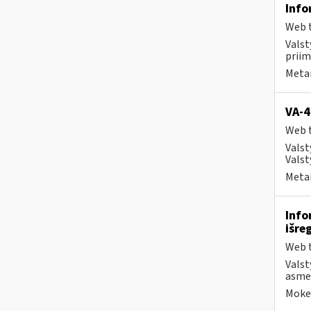
Info
Web t
Valst
priim
Metai
VA-4
Web t
Valst
Valst
Metai
Info
išre
Web t
Valst
asmen
Mokes