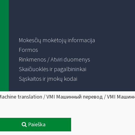
Mokesčių mokėtojų informacija
Formos
Rinkmenos / Atviri duomenys
Skaičiuoklės ir pagalbininkai
Sąskaitos ir įmokų kodai
Machine translation / VMI Машинный перевод / VMI Машин
Paieška