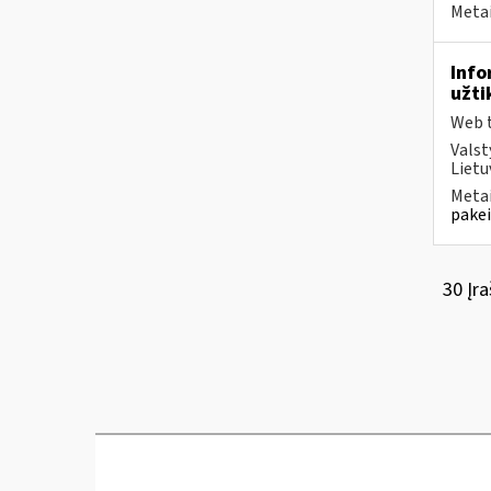
Metai
Info
užti
Web t
Valst
Lietu
Metai
pakei
30 Įra