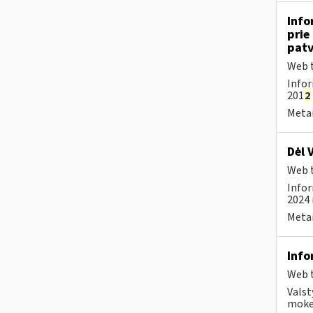
Info
prie
patv
Web t
Infor
201
2
Metai
Dėl 
Web t
Infor
2024 
Metai
Info
Web t
Valst
mokes