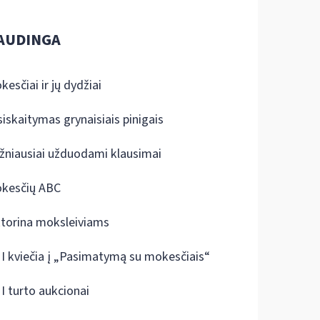
AUDINGA
kesčiai ir jų dydžiai
siskaitymas grynaisiais pinigais
žniausiai užduodami klausimai
kesčių ABC
ktorina moksleiviams
I kviečia į „Pasimatymą su mokesčiais“
I turto aukcionai