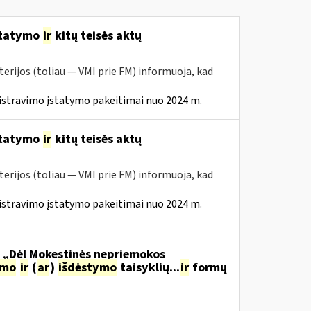
statymo
ir
kitų teisės aktų
erijos (toliau — VMI prie FM) informuoja, kad
istravimo įstatymo pakeitimai nuo 2024 m.
statymo
ir
kitų teisės aktų
erijos (toliau — VMI prie FM) informuoja, kad
istravimo įstatymo pakeitimai nuo 2024 m.
o „Dėl Mokestinės nepriemokos
imo
ir
(
ar
)
išdėstymo
taisyklių...
ir
formų