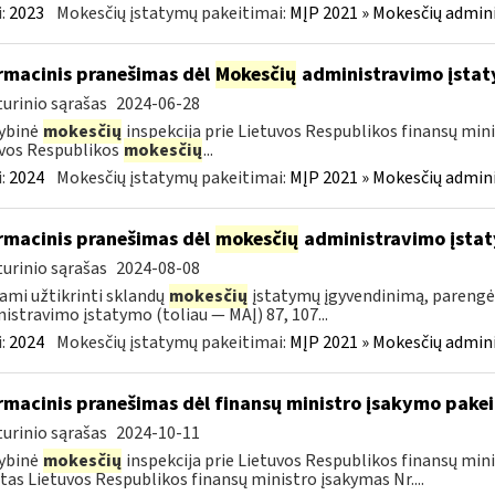
:
2023
Mokesčių įstatymų pakeitimai:
MĮP 2021 » Mokesčių admin
rmacinis pranešimas dėl
Mokesčių
administravimo įstat
urinio sąrašas
2024-06-28
ybinė
mokesčių
inspekcija prie Lietuvos Respublikos finansų mini
vos Respublikos
mokesčių
...
:
2024
Mokesčių įstatymų pakeitimai:
MĮP 2021 » Mokesčių admin
rmacinis pranešimas dėl
mokesčių
administravimo įsta
urinio sąrašas
2024-08-08
ami užtikrinti sklandų
mokesčių
įstatymų įgyvendinimą, pareng
istravimo įstatymo (toliau — MAĮ) 87, 107...
:
2024
Mokesčių įstatymų pakeitimai:
MĮP 2021 » Mokesčių admin
rmacinis pranešimas dėl finansų ministro įsakymo pake
urinio sąrašas
2024-10-11
ybinė
mokesčių
inspekcija prie Lietuvos Respublikos finansų min
tas Lietuvos Respublikos finansų ministro įsakymas Nr....