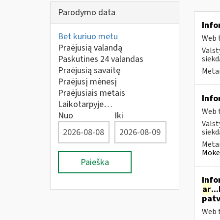
Parodymo data
Info
Bet kuriuo metu
Web t
Praėjusią valandą
Valst
Paskutines 24 valandas
siekd
Praėjusią savaitę
Metai
Praėjusį mėnesį
Praėjusiais metais
Info
Laikotarpyje…
Web t
Nuo
Iki
Valst
siekd
Metai
Mokes
Paieška
Info
ar
..
patv
Web t