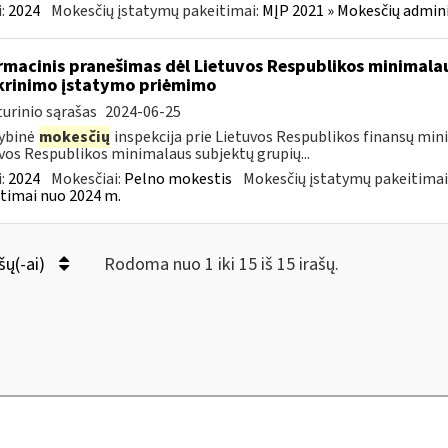
:
2024
Mokesčių įstatymų pakeitimai:
MĮP 2021 » Mokesčių admin
rmacinis pranešimas dėl Lietuvos Respublikos minimala
krinimo įstatymo priėmimo
urinio sąrašas
2024-06-25
ybinė
mokesčių
inspekcija prie Lietuvos Respublikos finansų min
vos Respublikos minimalaus subjektų grupių...
:
2024
Mokesčiai:
Pelno mokestis
Mokesčių įstatymų pakeitimai
timai nuo 2024 m.
šų(-ai)
Rodoma nuo 1 iki 15 iš 15 irašų.