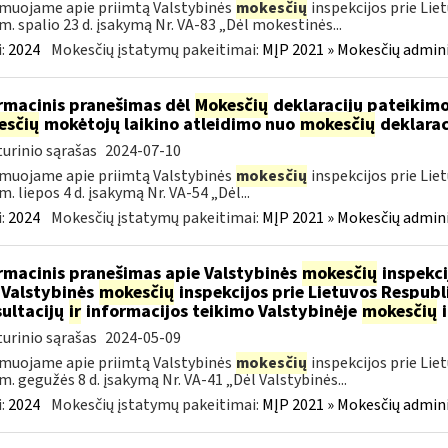
muojame apie priimtą Valstybinės
mokesčių
inspekcijos prie Lie
m. spalio 23 d. įsakymą Nr. VA-83 „Dėl mokestinės...
:
2024
Mokesčių įstatymų pakeitimai:
MĮP 2021 » Mokesčių admin
rmacinis pranešimas dėl
Mokesčių
deklaracijų pateikimo
esčių
mokėtojų laikino atleidimo nuo
mokesčių
deklarac
urinio sąrašas
2024-07-10
muojame apie priimtą Valstybinės
mokesčių
inspekcijos prie Lie
m. liepos 4 d. įsakymą Nr. VA-54 „Dėl...
:
2024
Mokesčių įstatymų pakeitimai:
MĮP 2021 » Mokesčių admin
rmacinis pranešimas apie Valstybinės
mokesčių
inspekci
 Valstybinės
mokesčių
inspekcijos prie Lietuvos Respubli
ultacijų
ir
informacijos teikimo Valstybinėje
mokesčių
i
urinio sąrašas
2024-05-09
muojame apie priimtą Valstybinės
mokesčių
inspekcijos prie Lie
m. gegužės 8 d. įsakymą Nr. VA-41 „Dėl Valstybinės...
:
2024
Mokesčių įstatymų pakeitimai:
MĮP 2021 » Mokesčių admin