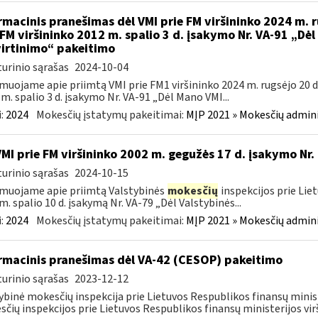
rmacinis pranešimas dėl VMI prie FM viršininko 2024 m. r
 FM viršininko 2012 m. spalio 3 d. įsakymo Nr. VA-91 „Dė
irtinimo“ pakeitimo
urinio sąrašas
2024-10-04
muojame apie priimtą VMI prie FM1 viršininko 2024 m. rugsėjo 20 d.
m. spalio 3 d. įsakymo Nr. VA-91 „Dėl Mano VMI...
:
2024
Mokesčių įstatymų pakeitimai:
MĮP 2021 » Mokesčių admin
VMI prie FM viršininko 2002 m. gegužės 17 d. įsakymo Nr.
urinio sąrašas
2024-10-15
muojame apie priimtą Valstybinės
mokesčių
inspekcijos prie Lie
m. spalio 10 d. įsakymą Nr. VA-79 „Dėl Valstybinės...
:
2024
Mokesčių įstatymų pakeitimai:
MĮP 2021 » Mokesčių admin
rmacinis pranešimas dėl VA-42 (CESOP) pakeitimo
urinio sąrašas
2023-12-12
ybinė mokesčių inspekcija prie Lietuvos Respublikos finansų minis
čių inspekcijos prie Lietuvos Respublikos finansų ministerijos virš