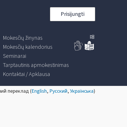
Prisijungti
Mokesčių žinynas
Mokesčių kalendorius
Seminarai
Tarptautinis apmokestinimas
Kontaktai / Apklausa
ний переклад (
English
,
Русский
,
Українська
)