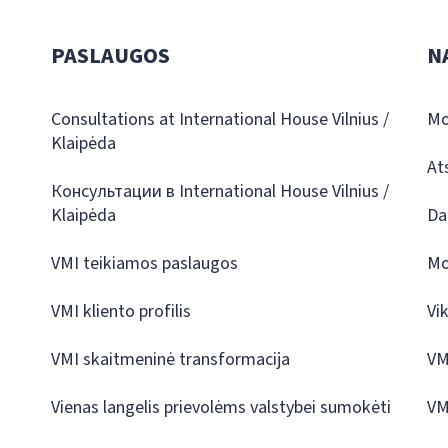
PASLAUGOS
N
Consultations at International House Vilnius /
Mo
Klaipėda
At
Консультации в International House Vilnius /
Klaipėda
Da
VMI teikiamos paslaugos
Mo
VMI kliento profilis
Vi
VMI skaitmeninė transformacija
VM
Vienas langelis prievolėms valstybei sumokėti
VM