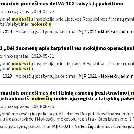
rmacinis pranešimas dėl VA-102 taisyklių pakeitimo
urinio sąrašas
2024-02-22
ybinė
mokesčių
inspekcija prie Lietuvos Respublikos finansų mini
tą Valstybinės
mokesčių
...
:
2024
Mokesčių įstatymų pakeitimai:
MĮP 2021 » Mokesčių admin
2 „Dėl duomenų apie tarptautines mokėjimo operacijas
urinio sąrašas
2023-05-31
ybinė
mokesčių
inspekcija prie Lietuvos Respublikos finansų mini
ybinė
mokesčių
...
:
2023
Mokesčių įstatymų pakeitimai:
MĮP 2021 » Mokesčių admin
rmacinis pranešimas dėl fizinių asmenų įregistravimo į
m
gistravimo iš
mokesčių
mokėtojų registro taisyklių pake
urinio sąrašas
2024-08-05
ybinė mokesčių inspekcija prie Lietuvos Respublikos finansų minist
ų įregistravimo į Mokesčių mokėtojų registrą / išregistravimo iš M
čių įstatymų pakeitimai:
MĮP 2021 » Mokesčių administravimo įs