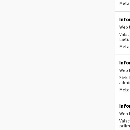
Metai
Info
Web t
Valst
Lietu
Metai
Info
Web t
Siekd
admin
Metai
Info
Web t
Valst
priim