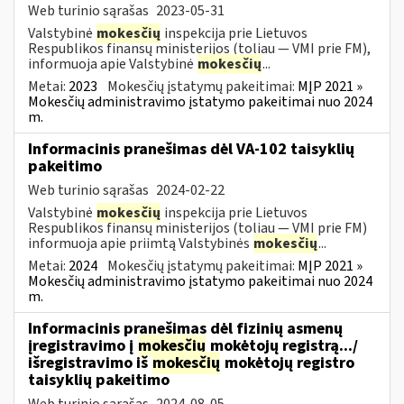
Web turinio sąrašas
2023-05-31
Valstybinė
mokesčių
inspekcija prie Lietuvos
Respublikos finansų ministerijos (toliau ― VMI prie FM),
informuoja apie Valstybinė
mokesčių
...
Metai:
2023
Mokesčių įstatymų pakeitimai:
MĮP 2021 »
Mokesčių administravimo įstatymo pakeitimai nuo 2024
m.
Informacinis pranešimas dėl VA-102 taisyklių
pakeitimo
Web turinio sąrašas
2024-02-22
Valstybinė
mokesčių
inspekcija prie Lietuvos
Respublikos finansų ministerijos (toliau ― VMI prie FM)
informuoja apie priimtą Valstybinės
mokesčių
...
Metai:
2024
Mokesčių įstatymų pakeitimai:
MĮP 2021 »
Mokesčių administravimo įstatymo pakeitimai nuo 2024
m.
Informacinis pranešimas dėl fizinių asmenų
įregistravimo į
mokesčių
mokėtojų registrą.../
išregistravimo iš
mokesčių
mokėtojų registro
taisyklių pakeitimo
Web turinio sąrašas
2024-08-05