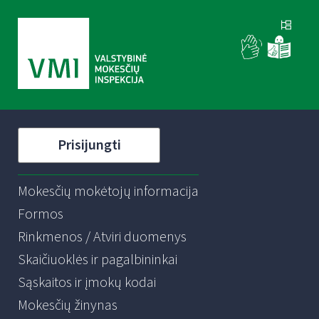
Prisijungti
Mokesčių mokėtojų informacija
Formos
Rinkmenos / Atviri duomenys
Skaičiuoklės ir pagalbininkai
Sąskaitos ir įmokų kodai
Mokesčių žinynas