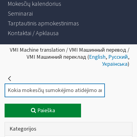
Mokesčių kalendorius
Seminarai
Tarptautinis apmokestinimas
Kontaktai / Apklausa
VMI Machine translation / VMI Машинный перевод /
VMI Машинний переклад (
English
,
Русский
,
Українська
)
Paieška
Kategorijos