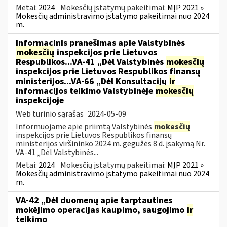
Metai:
2024
Mokesčių įstatymų pakeitimai:
MĮP 2021 »
Mokesčių administravimo įstatymo pakeitimai nuo 2024
m.
Informacinis pranešimas apie Valstybinės
mokesčių
inspekcijos prie Lietuvos
Respublikos...VA-41 „Dėl Valstybinės
mokesčių
inspekcijos prie Lietuvos Respublikos finansų
ministerijos...VA-66 „Dėl Konsultacijų
ir
informacijos teikimo Valstybinėje
mokesčių
inspekcijoje
Web turinio sąrašas
2024-05-09
Informuojame apie priimtą Valstybinės
mokesčių
inspekcijos prie Lietuvos Respublikos finansų
ministerijos viršininko 2024 m. gegužės 8 d. įsakymą Nr.
VA-41 „Dėl Valstybinės...
Metai:
2024
Mokesčių įstatymų pakeitimai:
MĮP 2021 »
Mokesčių administravimo įstatymo pakeitimai nuo 2024
m.
VA-42 „Dėl duomenų apie tarptautines
mokėjimo operacijas kaupimo, saugojimo
ir
teikimo