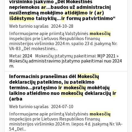
viršininko įsakymo „Dėl Mokestinės
nepriemokos
ar
...baudos už administracinį
nusižengimą mokėjimo
atidėjimo
ir
(
ar
)
išdėstymo
taisyklių...
ir
formų patvirtinimo“
Web turinio sąrašas
2024-10-28
Informuojame apie priimtą Valstybinės
mokesčių
inspekcijos prie Lietuvos Respublikos finansų
ministerijos viršininko 2024 m. spalio 23 d. įsakymą Nr.
VA-83 „Dėl mokestinės...
Metai:
2024
Mokesčių įstatymų pakeitimai:
MĮP 2021 »
Mokesčių administravimo įstatymo pakeitimai nuo 2024
m.
Informacinis pranešimas dėl
Mokesčių
deklaracijų pateikimo, jų pateikimo
termino...pratęsimo
ir
mokesčių
mokėtojų
laikino atleidimo nuo
mokesčių
deklaracijų
ir
(arba
Web turinio sąrašas
2024-07-10
Informuojame apie priimtą Valstybinės
mokesčių
inspekcijos prie Lietuvos Respublikos finansų
ministerijos viršininko 2024 m. liepos 4 d. įsakymą Nr. VA-
54 „Dėl...