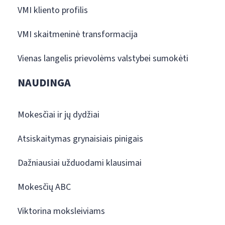
VMI kliento profilis
VMI skaitmeninė transformacija
Vienas langelis prievolėms valstybei sumokėti
NAUDINGA
Mokesčiai ir jų dydžiai
Atsiskaitymas grynaisiais pinigais
Dažniausiai užduodami klausimai
Mokesčių ABC
Viktorina moksleiviams