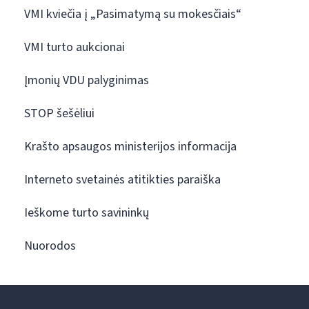
VMI kviečia į „Pasimatymą su mokesčiais“
VMI turto aukcionai
Įmonių VDU palyginimas
STOP šešėliui
Krašto apsaugos ministerijos informacija
Interneto svetainės atitikties paraiška
Ieškome turto savininkų
Nuorodos