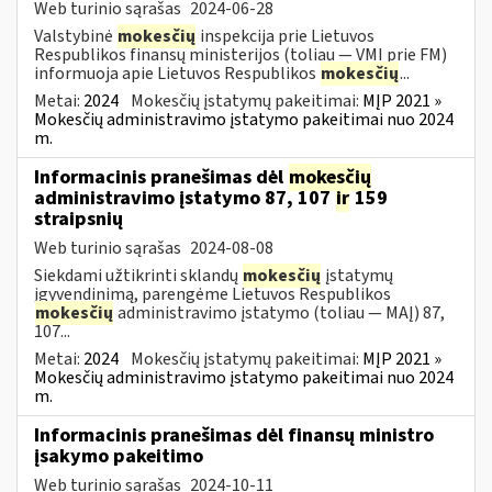
Web turinio sąrašas
2024-06-28
Valstybinė
mokesčių
inspekcija prie Lietuvos
Respublikos finansų ministerijos (toliau — VMI prie FM)
informuoja apie Lietuvos Respublikos
mokesčių
...
Metai:
2024
Mokesčių įstatymų pakeitimai:
MĮP 2021 »
Mokesčių administravimo įstatymo pakeitimai nuo 2024
m.
Informacinis pranešimas dėl
mokesčių
administravimo įstatymo 87, 107
ir
159
straipsnių
Web turinio sąrašas
2024-08-08
Siekdami užtikrinti sklandų
mokesčių
įstatymų
įgyvendinimą, parengėme Lietuvos Respublikos
mokesčių
administravimo įstatymo (toliau — MAĮ) 87,
107...
Metai:
2024
Mokesčių įstatymų pakeitimai:
MĮP 2021 »
Mokesčių administravimo įstatymo pakeitimai nuo 2024
m.
Informacinis pranešimas dėl finansų ministro
įsakymo pakeitimo
Web turinio sąrašas
2024-10-11