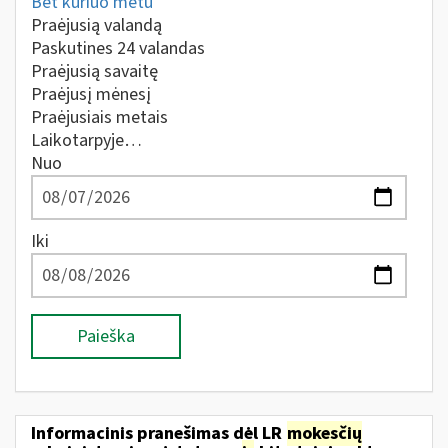
Bet kuriuo metu
Praėjusią valandą
Paskutines 24 valandas
Praėjusią savaitę
Praėjusį mėnesį
Praėjusiais metais
Laikotarpyje…
Nuo
Iki
Paieška
Informacinis pranešimas dėl LR
mokesčių