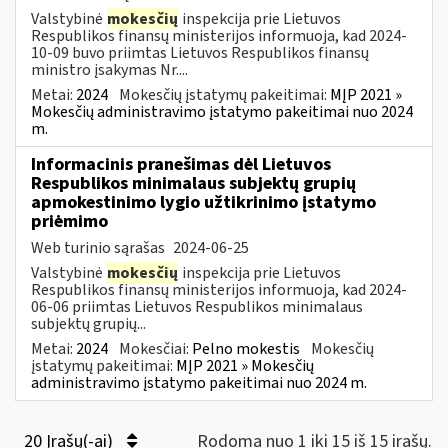
Valstybinė
mokesčių
inspekcija prie Lietuvos
Respublikos finansų ministerijos informuoja, kad 2024-
10-09 buvo priimtas Lietuvos Respublikos finansų
ministro įsakymas Nr....
Metai:
2024
Mokesčių įstatymų pakeitimai:
MĮP 2021 »
Mokesčių administravimo įstatymo pakeitimai nuo 2024
m.
Informacinis pranešimas dėl Lietuvos
Respublikos minimalaus subjektų grupių
apmokestinimo lygio užtikrinimo įstatymo
priėmimo
Web turinio sąrašas
2024-06-25
Valstybinė
mokesčių
inspekcija prie Lietuvos
Respublikos finansų ministerijos informuoja, kad 2024-
06-06 priimtas Lietuvos Respublikos minimalaus
subjektų grupių...
Metai:
2024
Mokesčiai:
Pelno mokestis
Mokesčių
įstatymų pakeitimai:
MĮP 2021 » Mokesčių
administravimo įstatymo pakeitimai nuo 2024 m.
20 Įrašų(-ai)
Rodoma nuo 1 iki 15 iš 15 irašų.