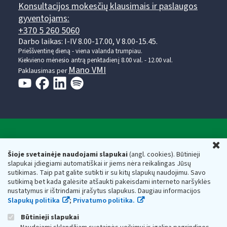
Konsultacijos mokesčių klausimais ir paslaugos
gyventojams:
+370 5 260 5060
Darbo laikas: I-IV 8.00-17.00, V 8.00-15.45.
Prieššventinę dieną - viena valanda trumpiau.
Kiekvieno mėnesio antrą penktadienį 8.00 val. - 12.00 val.
Mano VMI
Paklausimas per
Valstybinė mokesčių inspekcija prie Lietuvos
U
Respublikos finansų ministerijos
Šioje svetainėje naudojami slapukai
(angl. cookies). Būtinieji
slapukai įdiegiami automatiškai ir jiems nėra reikalingas Jūsų
Biudžetinė įstaiga. Juridinio asmens kodas — 188659752,
sutikimas. Taip pat galite sutikti ir su kitų slapukų naudojimu. Savo
adresas: Vasario 16-osios g. 14, 01107 Vilnius, Lietuva, el.paštas:
sutikimą bet kada galėsite atšaukti pakeisdami interneto naršyklės
vmi@vmi.lt
, E. pristatymo dėžutės adresas 188659752
nustatymus ir ištrindami įrašytus slapukus. Daugiau informacijos
Duomenys apie Valstybinę mokesčių inspekciją prie Lietuvos
Slapukų politika
;
Privatumo politika.
Respublikos finansų ministerijos kaupiami ir saugomi Juridinių
asmenų registre
Būtinieji slapukai