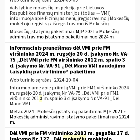
Valstybinė mokesčių inspekcija prie Lietuvos
Respublikos finansų ministerijos (toliau — VMI)
informuoja apie Fizinių asmenų įregistravimo į Mokesčių
mokėtojų registrą / išregistravimo iš Mokesčių...
Mokesčių įstatymų pakeitimai:
MĮP 2021 » Mokesčių
administravimo įstatymo pakeitimai nuo 2024 m.
Informacinis pranešimas dėl VMI prie FM
viršininko 2024 m. rugsėjo 20 d. įsakymo Nr. VA-
75 „Dėl VMI prie FM viršininko 2012 m. spalio 3
d. įsakymo Nr. VA-91 „Dėl Mano VMI naudojimo
taisyklių patvirtinimo“ pakeitimo
Web turinio sąrašas
2024-10-04
Informuojame apie priimtą VMI prie FM1 viršininko 2024
m. rugsėjo 20 d. įsakymą Nr. VA-75 „Dėl VMI prie FM1
viršininko 201
2
m. spalio 3 d. įsakymo Nr. VA-91 „Dėl
Mano VMI...
Metai:
2024
Mokesčių įstatymų pakeitimai:
MĮP 2021 »
Mokesčių administravimo įstatymo pakeitimai nuo 2024
m.
Dėl VMI prie FM viršininko 2002 m. gegužės 17 d.
įsakymo Nr. 127 „Dėl
mokesčių
mokėtojo