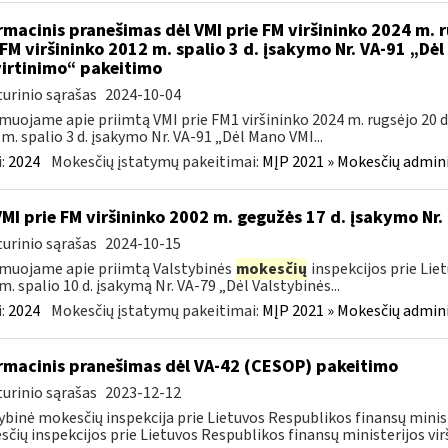
rmacinis pranešimas dėl VMI prie FM viršininko 2024 m. r
 FM viršininko 2012 m. spalio 3 d. įsakymo Nr. VA-91 „Dė
irtinimo“ pakeitimo
urinio sąrašas
2024-10-04
muojame apie priimtą VMI prie FM1 viršininko 2024 m. rugsėjo 20 d.
m. spalio 3 d. įsakymo Nr. VA-91 „Dėl Mano VMI...
:
2024
Mokesčių įstatymų pakeitimai:
MĮP 2021 » Mokesčių admin
VMI prie FM viršininko 2002 m. gegužės 17 d. įsakymo Nr.
urinio sąrašas
2024-10-15
muojame apie priimtą Valstybinės
mokesčių
inspekcijos prie Lie
m. spalio 10 d. įsakymą Nr. VA-79 „Dėl Valstybinės...
:
2024
Mokesčių įstatymų pakeitimai:
MĮP 2021 » Mokesčių admin
rmacinis pranešimas dėl VA-42 (CESOP) pakeitimo
urinio sąrašas
2023-12-12
ybinė mokesčių inspekcija prie Lietuvos Respublikos finansų minis
čių inspekcijos prie Lietuvos Respublikos finansų ministerijos virš