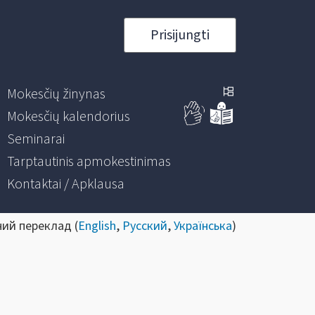
Prisijungti
Mokesčių žinynas
Mokesčių kalendorius
Seminarai
Tarptautinis apmokestinimas
Kontaktai / Apklausa
ний переклад (
English
,
Русский
,
Українська
)