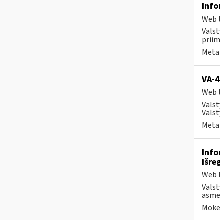
Info
Web t
Valst
priim
Metai
VA-4
Web t
Valst
Valst
Metai
Info
išre
Web t
Valst
asmen
Mokes