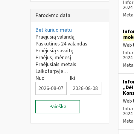
Infor
2024 
Parodymo data
Metai
Bet kuriuo metu
Info
Praėjusią valandą
mok
Paskutines 24 valandas
Web t
Praėjusią savaitę
Infor
Praėjusį mėnesį
2024 
Praėjusiais metais
Metai
Laikotarpyje…
Nuo
Iki
Info
„Dėl
Kons
Web t
Paieška
Infor
2024 
Metai