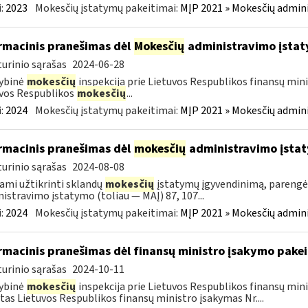
:
2023
Mokesčių įstatymų pakeitimai:
MĮP 2021 » Mokesčių admin
rmacinis pranešimas dėl
Mokesčių
administravimo įstat
urinio sąrašas
2024-06-28
ybinė
mokesčių
inspekcija prie Lietuvos Respublikos finansų mini
vos Respublikos
mokesčių
...
:
2024
Mokesčių įstatymų pakeitimai:
MĮP 2021 » Mokesčių admin
rmacinis pranešimas dėl
mokesčių
administravimo įsta
urinio sąrašas
2024-08-08
ami užtikrinti sklandų
mokesčių
įstatymų įgyvendinimą, pareng
istravimo įstatymo (toliau — MAĮ) 87, 107...
:
2024
Mokesčių įstatymų pakeitimai:
MĮP 2021 » Mokesčių admin
rmacinis pranešimas dėl finansų ministro įsakymo pake
urinio sąrašas
2024-10-11
ybinė
mokesčių
inspekcija prie Lietuvos Respublikos finansų min
tas Lietuvos Respublikos finansų ministro įsakymas Nr....