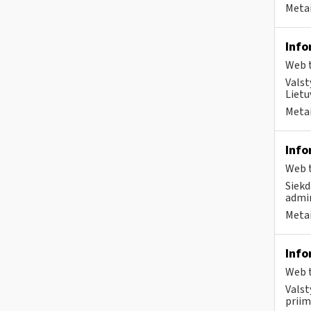
Metai
Info
Web t
Valst
Lietu
Metai
Info
Web t
Siekd
admin
Metai
Info
Web t
Valst
priim