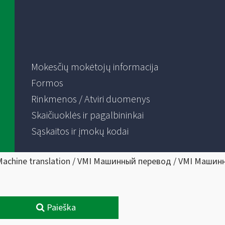
Mokesčių mokėtojų informacija
Formos
Rinkmenos / Atviri duomenys
Skaičiuoklės ir pagalbininkai
Sąskaitos ir įmokų kodai
Machine translation / VMI Машинный перевод / VMI Машин
Paieška