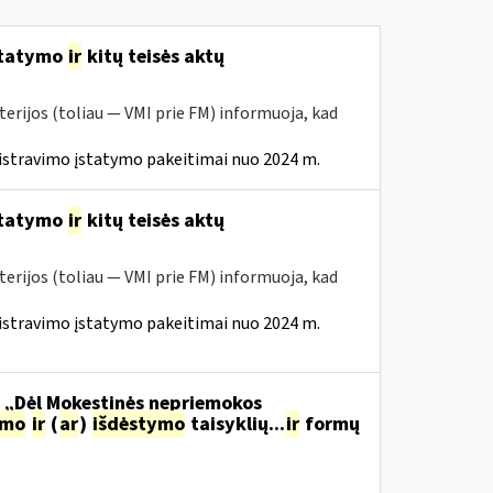
statymo
ir
kitų teisės aktų
erijos (toliau — VMI prie FM) informuoja, kad
istravimo įstatymo pakeitimai nuo 2024 m.
statymo
ir
kitų teisės aktų
erijos (toliau — VMI prie FM) informuoja, kad
istravimo įstatymo pakeitimai nuo 2024 m.
o „Dėl Mokestinės nepriemokos
imo
ir
(
ar
)
išdėstymo
taisyklių...
ir
formų