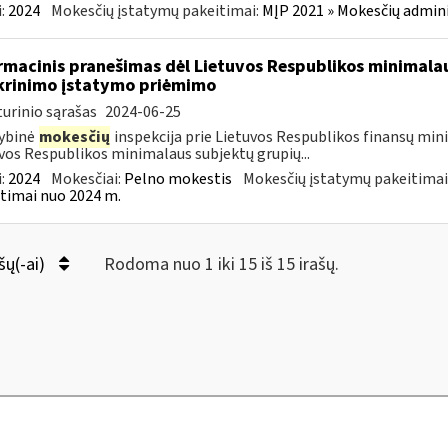
:
2024
Mokesčių įstatymų pakeitimai:
MĮP 2021 » Mokesčių admin
rmacinis pranešimas dėl Lietuvos Respublikos minimala
krinimo įstatymo priėmimo
urinio sąrašas
2024-06-25
ybinė
mokesčių
inspekcija prie Lietuvos Respublikos finansų min
vos Respublikos minimalaus subjektų grupių...
:
2024
Mokesčiai:
Pelno mokestis
Mokesčių įstatymų pakeitimai
timai nuo 2024 m.
šų(-ai)
Rodoma nuo 1 iki 15 iš 15 irašų.