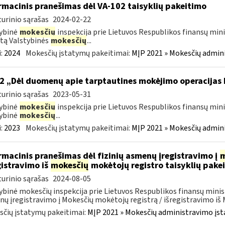
rmacinis pranešimas dėl VA-102 taisyklių pakeitimo
urinio sąrašas
2024-02-22
ybinė
mokesčių
inspekcija prie Lietuvos Respublikos finansų mini
tą Valstybinės
mokesčių
...
:
2024
Mokesčių įstatymų pakeitimai:
MĮP 2021 » Mokesčių admin
2 „Dėl duomenų apie tarptautines mokėjimo operacijas
urinio sąrašas
2023-05-31
ybinė
mokesčių
inspekcija prie Lietuvos Respublikos finansų mini
ybinė
mokesčių
...
:
2023
Mokesčių įstatymų pakeitimai:
MĮP 2021 » Mokesčių admin
rmacinis pranešimas dėl fizinių asmenų įregistravimo į
m
gistravimo iš
mokesčių
mokėtojų registro taisyklių pake
urinio sąrašas
2024-08-05
ybinė mokesčių inspekcija prie Lietuvos Respublikos finansų minist
ų įregistravimo į Mokesčių mokėtojų registrą / išregistravimo iš M
čių įstatymų pakeitimai:
MĮP 2021 » Mokesčių administravimo įs