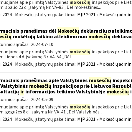
muojame apie priimtą Valstybinės
mokesčių
inspekcijos prie Lie
m. spalio 23 d. įsakymą Nr. VA-83 „Dėl mokestinės...
:
2024
Mokesčių įstatymų pakeitimai:
MĮP 2021 » Mokesčių admin
rmacinis pranešimas dėl
Mokesčių
deklaracijų pateikimo
esčių
mokėtojų laikino atleidimo nuo
mokesčių
deklarac
urinio sąrašas
2024-07-10
muojame apie priimtą Valstybinės
mokesčių
inspekcijos prie Lie
m. liepos 4 d. įsakymą Nr. VA-54 „Dėl...
:
2024
Mokesčių įstatymų pakeitimai:
MĮP 2021 » Mokesčių admin
rmacinis pranešimas apie Valstybinės
mokesčių
inspekci
 Valstybinės
mokesčių
inspekcijos prie Lietuvos Respubli
ultacijų
ir
informacijos teikimo Valstybinėje
mokesčių
i
urinio sąrašas
2024-05-09
muojame apie priimtą Valstybinės
mokesčių
inspekcijos prie Lie
m. gegužės 8 d. įsakymą Nr. VA-41 „Dėl Valstybinės...
:
2024
Mokesčių įstatymų pakeitimai:
MĮP 2021 » Mokesčių admin