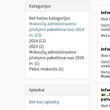
Kategorijos
Info
Bet kurios kategorijos
Web t
Mokesčių administravimo
Valst
įstatymo pakeitimai nuo 2024
siekd
m.
(15)
Metai
2024
(12)
2023
(2)
Info
Mokesčių administravimo
Web t
įstatymo pakeitimai nuo 2026
Valst
m.
(1)
siekd
Pelno mokestis
(1)
Metai
Mokes
Aplankai
Info
ar
..
patv
Bet kurį aplanką
Web t