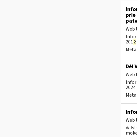
Info
prie
patv
Web t
Infor
201
2
Metai
Dėl 
Web t
Infor
2024 
Metai
Info
Web t
Valst
mokes