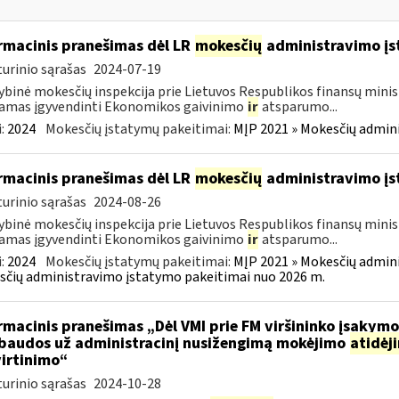
rmacinis pranešimas dėl LR
mokesčių
administravimo į
urinio sąrašas
2024-07-19
ybinė mokesčių inspekcija prie Lietuvos Respublikos finansų minist
amas įgyvendinti Ekonomikos gaivinimo
ir
atsparumo...
:
2024
Mokesčių įstatymų pakeitimai:
MĮP 2021 » Mokesčių admin
rmacinis pranešimas dėl LR
mokesčių
administravimo į
urinio sąrašas
2024-08-26
ybinė mokesčių inspekcija prie Lietuvos Respublikos finansų minist
amas įgyvendinti Ekonomikos gaivinimo
ir
atsparumo...
:
2024
Mokesčių įstatymų pakeitimai:
MĮP 2021 » Mokesčių admin
čių administravimo įstatymo pakeitimai nuo 2026 m.
rmacinis pranešimas „Dėl VMI prie FM viršininko įsakym
.baudos už administracinį nusižengimą mokėjimo
atidėj
irtinimo“
urinio sąrašas
2024-10-28