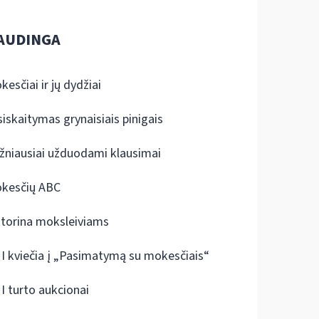
AUDINGA
kesčiai ir jų dydžiai
siskaitymas grynaisiais pinigais
žniausiai užduodami klausimai
kesčių ABC
ktorina moksleiviams
I kviečia į „Pasimatymą su mokesčiais“
I turto aukcionai