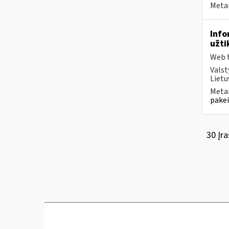
Metai
Info
užti
Web t
Valst
Lietu
Metai
pakei
30 Įra