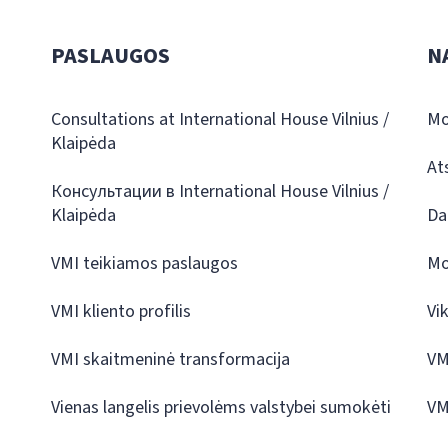
PASLAUGOS
N
Consultations at International House Vilnius /
Mo
Klaipėda
At
Консультации в International House Vilnius /
Klaipėda
Da
VMI teikiamos paslaugos
Mo
VMI kliento profilis
Vi
VMI skaitmeninė transformacija
VM
Vienas langelis prievolėms valstybei sumokėti
VM